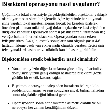
Bişektomi operasyonu nasıl uygulanır?
Çoğunlukla lokal anesteziyle gerçekleştirilebilen bişektomi, yaklaşık
olarak yarım saat süren bir işlemdir. Ağız içerisinde her iki yanak
içine yapılan lokal anestezi sonrası küçük bir kesiden girilerek
önceden planlanan miktarda yağ dokusu çıkarılır ve kesi eriyebilen
dikişlerle kapatılır. Operasyon sonrası plastik cerrahı tarafından ilaç
ve ağız bakımı önerileri olacaktır. Operasyondan sonra erken
iyileşme süresi 3-4 gün, estetik sonuçların tam olgunlaşması 4-6
haftadır. İşleme bağlı yan etkiler nadir olmakla beraber, geçici sinir
felci, yanaklarda asimetri ve tükürük kanalı hasarı görülebilir.
Bişektomiden estetik beklentiler nasıl olmalıdır?
Yanakların yüzün diğer kısımlarına göre belirgin hacimli ve
dolayısıyla yüzün geniş olduğu hastalarda bişektomi gözle
görülür bir estetik kazanç sağlar.
Bişektomi operasyonu talep eden hastaların belirgin kilo
problemi olmaması ve esas sonuçlara ancak birkaç haftadan
sonra ulaşılabileceğini bilmesi gerekir.
Operasyondan sonra hafif miktarda asimetri olabilir ve bu
neredeyse her zaman kendiliğinden düzelir.