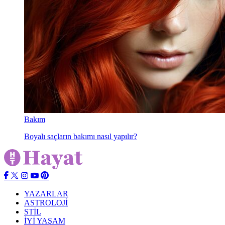
Bakım
Boyalı saçların bakımı nasıl yapılır?
YAZARLAR
ASTROLOJİ
STİL
İYİ YAŞAM