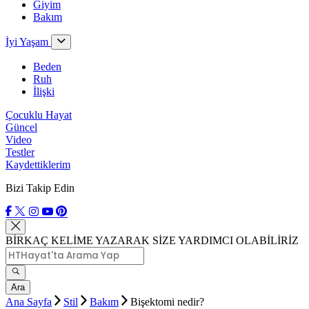
Giyim
Bakım
İyi Yaşam
Beden
Ruh
İlişki
Çocuklu Hayat
Güncel
Video
Testler
Kaydettiklerim
Bizi Takip Edin
BİRKAÇ KELİME YAZARAK SİZE YARDIMCI OLABİLİRİZ
Ara
Ana Sayfa
Stil
Bakım
Bişektomi nedir?