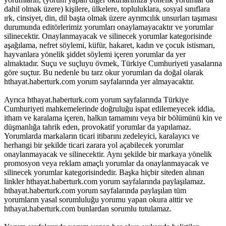
dahil olmak üzere) kişilere, ülkelere, topluluklara, sosyal sınıflara
ırk, cinsiyet, din, dil başta olmak üzere ayrımcılık unsurları taşıması
durumunda editörlerimiz yorumları onaylamayacaktır ve yorumlar
silinecektir. Onaylanmayacak ve silinecek yorumlar kategorisinde
aşağılama, nefret söylemi, küfür, hakaret, kadın ve çocuk istismarı,
hayvanlara yönelik şiddet söylemi içeren yorumlar da yer
almaktadır. Suçu ve suçluyu övmek, Türkiye Cumhuriyeti yasalarına
göre suçtur. Bu nedenle bu tarz okur yorumları da doğal olarak
hthayat.haberturk.com yorum sayfalarında yer almayacaktır.
Ayrıca hthayat.haberturk.com yorum sayfalarında Türkiye
Cumhuriyeti mahkemelerinde doğruluğu ispat edilemeyecek iddia,
itham ve karalama içeren, halkın tamamını veya bir bölümünü kin ve
düşmanlığa tahrik eden, provokatif yorumlar da yapılamaz.
Yorumlarda markaların ticari itibarını zedeleyici, karalayıcı ve
herhangi bir şekilde ticari zarara yol açabilecek yorumlar
onaylanmayacak ve silinecektir. Aynı şekilde bir markaya yönelik
promosyon veya reklam amaçlı yorumlar da onaylanmayacak ve
silinecek yorumlar kategorisindedir. Başka hiçbir siteden alınan
linkler hthayat.haberturk.com yorum sayfalarında paylaşılamaz.
hthayat.haberturk.com yorum sayfalarında paylaşılan tüm
yorumların yasal sorumluluğu yorumu yapan okura aittir ve
hthayat.haberturk.com bunlardan sorumlu tutulamaz.