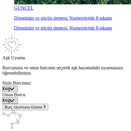
GÜNCEL
Döngünün ve gücün simgesi: Numerolojide 8 rakamı
Döngünün ve gücün simgesi: Numerolojide 8 rakamı
Aşk Uyumu
Burcunuzu ve onun burcunu seçerek aşk hayatındaki uyumunuzu
öğrenebilirsiniz.
Sizin Burcunuz
Onun Burcu
Burç Uyumunu Göster