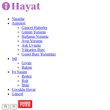
Yazarlar
Astroloji
Güncel Haberler
Günün Yorumu
Haftanın Yorumu
Ayın Yorumu
Aşk Uyumu
Yükselen Burç
Genel Burç Yorumları
Stil
Giyim
Bakım
İyi Yaşam
Beden
Ruh
İlişki
Çocuklu Hayat
Güncel