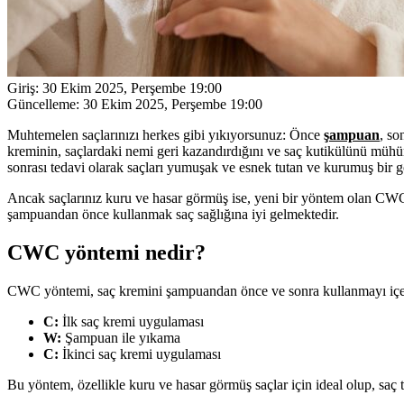
Giriş:
30 Ekim 2025, Perşembe 19:00
Güncelleme:
30 Ekim 2025, Perşembe 19:00
Muhtemelen saçlarınızı herkes gibi yıkıyorsunuz: Önce
şampuan
, so
kreminin, saçlardaki nemi geri kazandırdığını ve saç kutikülünü müh
sonrası tedavi olarak saçları yumuşak ve esnek tutan ve kurumuş bi
Ancak saçlarınız kuru ve hasar görmüş ise, yeni bir yöntem olan CW
şampuandan önce kullanmak saç sağlığına iyi gelmektedir.
CWC yöntemi nedir?
CWC yöntemi, saç kremini şampuandan önce ve sonra kullanmayı içer
C:
İlk saç kremi uygulaması
W:
Şampuan ile yıkama
C:
İkinci saç kremi uygulaması
Bu yöntem, özellikle kuru ve hasar görmüş saçlar için ideal olup, saç te