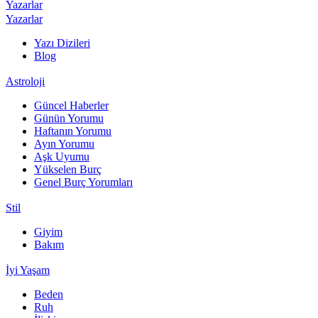
Yazarlar
Yazarlar
Yazı Dizileri
Blog
Astroloji
Güncel Haberler
Günün Yorumu
Haftanın Yorumu
Ayın Yorumu
Aşk Uyumu
Yükselen Burç
Genel Burç Yorumları
Stil
Giyim
Bakım
İyi Yaşam
Beden
Ruh