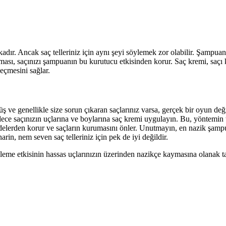
arikadır. Ancak saç telleriniz için aynı şeyi söylemek zor olabilir. Şampua
laması, saçınızı şampuanın bu kurutucu etkisinden korur. Saç kremi, saçı
eçmesini sağlar.
 genellikle size sorun çıkaran saçlarınız varsa, gerçek bir oyun değişt
e saçınızın uçlarına ve boylarına saç kremi uygulayın. Bu, yöntemin t
elerden korur ve saçların kurumasını önler. Unutmayın, en nazik şampua
 narin, nem seven saç telleriniz için pek de iyi değildir.
me etkisinin hassas uçlarınızın üzerinden nazikçe kaymasına olanak tan