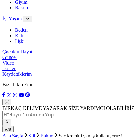
Giyim
Bakım
İyi Yaşam
Beden
Ruh
İlişki
Çocuklu Hayat
Güncel
Video
Testler
Kaydettiklerim
Bizi Takip Edin
BİRKAÇ KELİME YAZARAK SİZE YARDIMCI OLABİLİRİZ
Ara
Ana Sayfa
Stil
Bakım
Saç kremini yanlış kullanıyoruz!