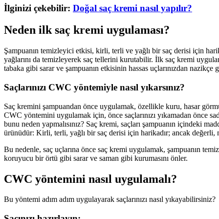
İlginizi çekebilir:
Doğal saç kremi nasıl yapılır?
Neden ilk saç kremi uygulaması?
Şampuanın temizleyici etkisi, kirli, terli ve yağlı bir saç derisi için h
yağlarını da temizleyerek saç tellerini kurutabilir. İlk saç kremi uygu
tabaka gibi sarar ve şampuanın etkisinin hassas uçlarınızdan nazikçe g
Saçlarınızı CWC yöntemiyle nasıl yıkarsınız?
Saç kremini şampuandan önce uygulamak, özellikle kuru, hasar görmüş ve
CWC yöntemini uygulamak için, önce saçlarınızı yıkamadan önce sadec
bunu neden yapmalısınız? Saç kremi, saçları şampuanın içindeki madd
ürünüdür: Kirli, terli, yağlı bir saç derisi için harikadır; ancak değerli,
Bu nedenle, saç uçlarına önce saç kremi uygulamak, şampuanın temizle
koruyucu bir örtü gibi sarar ve saman gibi kurumasını önler.
CWC yöntemini nasıl uygulamalı?
Bu yöntemi adım adım uygulayarak saçlarınızı nasıl yıkayabilirsiniz?
Saçınızı hazırlayın: