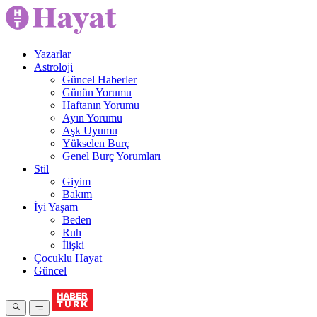
Yazarlar
Astroloji
Güncel Haberler
Günün Yorumu
Haftanın Yorumu
Ayın Yorumu
Aşk Uyumu
Yükselen Burç
Genel Burç Yorumları
Stil
Giyim
Bakım
İyi Yaşam
Beden
Ruh
İlişki
Çocuklu Hayat
Güncel