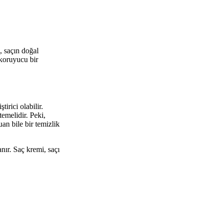
n, saçın doğal
 koruyucu bir
irici olabilir.
emelidir. Peki,
n bile bir temizlik
ır. Saç kremi, saçı