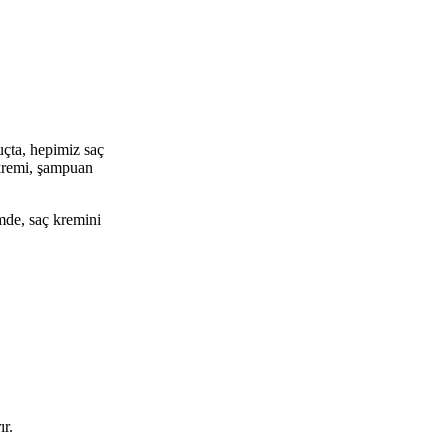
uçta, hepimiz saç
 kremi, şampuan
mde, saç kremini
ır.