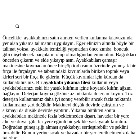
Öncelikle, ayakkabınızı satın alırken verilen kullanma kılavuzunda
yer alan yıkama talimatını uygulayın. Eğer elinizin altında böyle bir
talimat yoksa, ayakkabı temizliği yapmadan önce zımba, boncuk
gibi düşebilecek parçaların olup olmadığından emin olun. Bağcıkları
önceden çıkarın ve elde yıkayıp asın. Ayakkabıları çamaşır
makinesine koymadan önce bir çöp torbasının üzerinde yumuşak bir
fırça ile fırçalayın ve tabanındaki kıvrımlarda biriken toprak veya
kirleri sert bir fırça ile giderin. Küçük kıvrımlar için kürdan da
kullanabilirsiniz. Bir
ayakkabı yıkama filesi
kullanın veya
ayakkabılarınızı eski bir yastık kılıfının içine koyarak kılıfın ağzını
bağlayın. Deterjan koyma gözüne az miktarda deterjan koyun. Toz
deterjan kullanmanız daha iyi sonuç verebilir ancak fazla miktarda
kullanmanız şart değildir. Makineyi düşük devirde çalıştırın ve
sıkmayı da düşük devirde yaptırın. Yıkama bittikten sonra
ayakkabıları makinede fazla bekletmeden dışarı, havadar bir yere
alın ve duvar gibi bir yere eğimli bir şekilde yaslayarak kurutun.
Doğrudan güneş ışığı alması ayakkabıyı sertleştirebilir ve şeklini
bozabilir. Bunun yerine sıcak ve havadar bir yer tercih etmeniz daha
iyi olur.