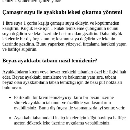
temizlik yöntemleri işinize yarar.
Çamaşır suyu ile ayakkabı lekesi çıkarma yöntemi
1 litre suya 1 çorba kaşığı çamaşır suyu ekleyin ve köpürtmeden
karıştırın. Küçük leke için 1 kulak temizleme çubuğunun ucunu
suya değdirin ve leke üzerinde bastırmadan gezdirin. Daha büyük
lekelerde bir diş fırçasının uç kısmını suya değdirin ve lekenin
üzerinde gezdirin. Bunu yaparken yüzeysel fırçalama hareketi yapın
ve hafifçe süpürün.
Beyaz ayakkabı tabanı nasıl temizlenir?
Ayakkabıların krem veya beyaz renkteki tabanları özel bir ilgiyi hak
eder. Beyaz ayakkabı temizleme ve bakımının yanı sıra, tabanı
beyaz olan ayakkabıların taban temizliği için de bazı püf noktaları
bulunuyor:
Partiküllü bir krem temizleyiciyi kuru bir bezin üzerine
sürerek ayakkabı tabanını ve özellikle yan kısımlarını
ovabilirsiniz. Bunu diş fırçası ile yapmanız da iyi sonuç verir.
Ayakkabı tabanındaki inatçı lekeler için kâğıt havluya hafifçe
aseton dökerek leke üzerine uygulama yapabilirsiniz.