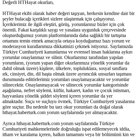
Değerli HTHayat okurları,
HTHayat ekibi olarak haber değeri taşıyan, herkesin kendine dair bir
şeyler bulacağı içerikleri sizlere ulaştırmak için çalışıyoruz.
İçeriklerimiz ile ilgili eleştiri, görüş, yorumlarınız bizler için çok
önemli. Fakat karşılıklı saygı ve yasalara uygunluk çerçevesinde
oluşturduğumuz yorum platformlarında daha sağlıklı bir tartışma
ortamını temin etmek amacıyla ortaya koyduğumuz bazı yorum ve
moderasyon kurallarımıza dikkatinizi çekmek istiyoruz. Sayfamızda
Türkiye Cumhuriyeti kanunlarına ve evrensel insan haklarına aykırı
yorumlar onaylanmaz ve silinir. Okurlarımız tarafından yapılan
yorumların, (yorum yapan diğer okurlarımıza yönelik yorumlar da
dahil olmak üzere) kişilere, ülkelere, topluluklara, sosyal sınıflara
ırk, cinsiyet, din, dil başta olmak üzere ayrımcılık unsurları taşıması
durumunda editörlerimiz yorumları onaylamayacaktır ve yorumlar
silinecektir. Onaylanmayacak ve silinecek yorumlar kategorisinde
aşağılama, nefret söylemi, küfür, hakaret, kadın ve çocuk istismarı,
hayvanlara yönelik şiddet söylemi içeren yorumlar da yer
almaktadır. Suçu ve suçluyu övmek, Türkiye Cumhuriyeti yasalarına
göre suçtur. Bu nedenle bu tarz okur yorumları da doğal olarak
hthayat.haberturk.com yorum sayfalarında yer almayacaktır.
Ayrıca hthayat.haberturk.com yorum sayfalarında Türkiye
Cumhuriyeti mahkemelerinde doğruluğu ispat edilemeyecek iddia,
itham ve karalama içeren, halkın tamamını veya bir bölümünü kin ve