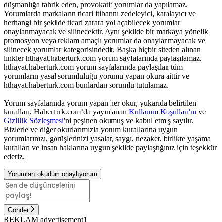
düşmanlığa tahrik eden, provokatif yorumlar da yapılamaz.
Yorumlarda markaların ticari itibarını zedeleyici, karalayıcı ve
herhangi bir şekilde ticari zarara yol açabilecek yorumlar
onaylanmayacak ve silinecektir. Aynı şekilde bir markaya yönelik
promosyon veya reklam amaçlı yorumlar da onaylanmayacak ve
silinecek yorumlar kategorisindedir. Başka hiçbir siteden alınan
linkler hthayat.haberturk.com yorum sayfalarında paylaşılamaz.
hthayat.haberturk.com yorum sayfalarında paylaşılan tüm
yorumların yasal sorumluluğu yorumu yapan okura aittir ve
hthayat.haberturk.com bunlardan sorumlu tutulamaz.
Yorum sayfalarında yorum yapan her okur, yukarıda belirtilen
kuralları, Haberturk.com’da yayınlanan
Kullanım Koşulları'nı
ve
Gizlilik Sözleşmesi
'ni peşinen okumuş ve kabul etmiş sayılır.
Bizlerle ve diğer okurlarımızla yorum kurallarına uygun
yorumlarınızı, görüşlerinizi yasalar, saygı, nezaket, birlikte yaşama
kuralları ve insan haklarına uygun şekilde paylaştığınız için teşekkür
ederiz.
Yorumları okudum onaylıyorum
Gönder
REKLAM advertisement1