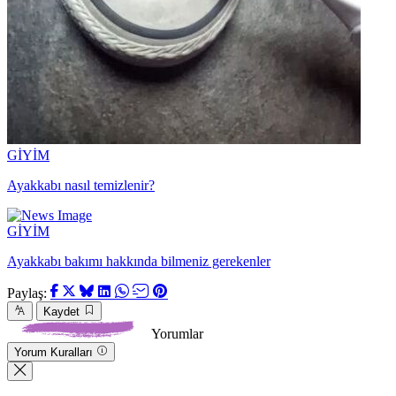
GİYİM
Ayakkabı nasıl temizlenir?
GİYİM
Ayakkabı bakımı hakkında bilmeniz gerekenler
Paylaş:
Kaydet
Yorumlar
Yorum Kuralları