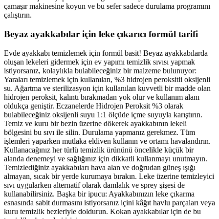
çamaşır makinesine koyun ve bu sefer sadece durulama programını
çalıştırın.
Beyaz ayakkabılar için leke çıkarıcı formül tarifi
Evde ayakkabı temizlemek için formül basit! Beyaz ayakkabılarda
oluşan lekeleri gidermek için ev yapımı temizlik sıvısı yapmak
istiyorsanız, kolaylıkla bulabileceğiniz bir malzeme bulunuyor:
Yaraları temizlemek için kullanılan, %3 hidrojen peroksitli oksijenli
su. Ağartma ve sterilizasyon için kullanılan kuvvetli bir madde olan
hidrojen peroksit, kalıntı bırakmadan yok olur ve kullanım alanı
oldukça geniştir. Eczanelerde Hidrojen Peroksit %3 olarak
bulabileceğiniz oksijenli suyu 1:1 ölçüde içme suyuyla karıştırın.
Temiz ve kuru bir bezin üzerine dökerek ayakkabının lekeli
bölgesini bu sıvı ile silin. Durulama yapmanız gerekmez. Tüm
işlemleri yaparken mutlaka eldiven kullanın ve ortamı havalandırın.
Kullanacağınız her türlü temizlik ürününü öncelikle küçük bir
alanda denemeyi ve sağlığınız için dikkatli kullanmayı unutmayın.
Temizlediğiniz ayakkabıları hava alan ve doğrudan güneş ışığı
almayan, sıcak bir yerde kurumaya bırakın. Leke üzerine temizleyici
sıvı uygularken alternatif olarak damlalık ve sprey şişesi de
kullanabilirsiniz. Başka bir ipucu: Ayakkabınızın leke çıkarma
esnasında sabit durmasını istiyorsanız içini kâğıt havlu parçaları veya
kuru temizlik bezleriyle doldurun. Kokan ayakkabılar için de bu