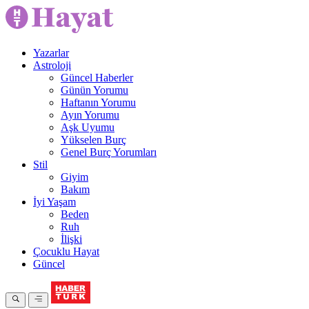
Yazarlar
Astroloji
Güncel Haberler
Günün Yorumu
Haftanın Yorumu
Ayın Yorumu
Aşk Uyumu
Yükselen Burç
Genel Burç Yorumları
Stil
Giyim
Bakım
İyi Yaşam
Beden
Ruh
İlişki
Çocuklu Hayat
Güncel