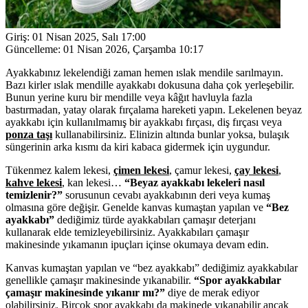
Giriş:
01 Nisan 2025, Salı 17:00
Güncelleme:
01 Nisan 2026, Çarşamba 10:17
Ayakkabınız lekelendiği zaman hemen ıslak mendile sarılmayın.
Bazı kirler ıslak mendille ayakkabı dokusuna daha çok yerleşebilir.
Bunun yerine kuru bir mendille veya kâğıt havluyla fazla
bastırmadan, yatay olarak fırçalama hareketi yapın. Lekelenen beyaz
ayakkabı için kullanılmamış bir ayakkabı fırçası, diş fırçası veya
ponza taşı
kullanabilirsiniz. Elinizin altında bunlar yoksa, bulaşık
süngerinin arka kısmı da kiri kabaca gidermek için uygundur.
Tükenmez kalem lekesi,
çimen lekesi
, çamur lekesi,
çay lekesi
,
kahve lekesi
, kan lekesi…
“Beyaz ayakkabı lekeleri nasıl
temizlenir?”
sorusunun cevabı ayakkabının deri veya kumaş
olmasına göre değişir. Genelde kanvas kumaştan yapılan ve
“Bez
ayakkabı”
dediğimiz türde ayakkabıları çamaşır deterjanı
kullanarak elde temizleyebilirsiniz. Ayakkabıları çamaşır
makinesinde yıkamanın ipuçları içinse okumaya devam edin.
Kanvas kumaştan yapılan ve “bez ayakkabı” dediğimiz ayakkabılar
genellikle çamaşır makinesinde yıkanabilir.
“Spor ayakkabılar
çamaşır makinesinde yıkanır mı?”
diye de merak ediyor
olabilirsiniz. Birçok spor ayakkabı da makinede yıkanabilir ancak