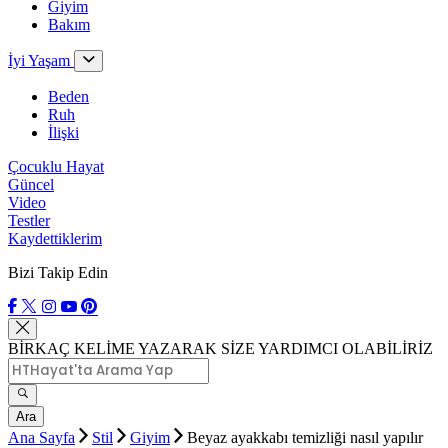
Giyim
Bakım
İyi Yaşam
Beden
Ruh
İlişki
Çocuklu Hayat
Güncel
Video
Testler
Kaydettiklerim
Bizi Takip Edin
BİRKAÇ KELİME YAZARAK SİZE YARDIMCI OLABİLİRİZ
Ara
Ana Sayfa
Stil
Giyim
Beyaz ayakkabı temizliği nasıl yapılır