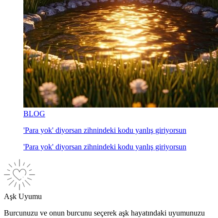
BLOG
'Para yok' diyorsan zihnindeki kodu yanlış giriyorsun
'Para yok' diyorsan zihnindeki kodu yanlış giriyorsun
Aşk Uyumu
Burcunuzu ve onun burcunu seçerek aşk hayatındaki uyumunuzu