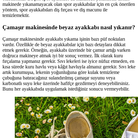
makinede yıkanamayacak olan spor ayakkabılar için en çok önerilen
yöntem, spor ayakkabıları diş fırçası ve diş macunu ile
temizlemektir.
Çamaşır makinesinde beyaz ayakkabı nasıl yıkanır?
Çamaşır makinesinde ayakkabı yıkama işinin bazı püf noktaları
vardır. Özellikle de beyaz ayakkabılar için bazı detaylara dikkat
etmek gerekir. Örneğin, ayakkabı üzerinde bir çamur artığı varken
doğruca makineye atmak iyi bir sonuç vermez. İlk olarak kuru
fırçalama yapmanız gerekir. Sıvı lekeleri ise iyice nüfuz etmeden, en
kısa sürede kuru havlu veya kâğıt havluyla almanız gerekir. Sıvı leke
artık kurumuşsa, lekenin yoğunluğuna göre kulak temizleme
çubuğuna batıracağınız sulandırılmış çamaşır suyunu veya
karbonatlı suyu leke üzerinde hafifçe gezdirmeyi deneyebilirsiniz.
Bunu her ayakkabıda uygulamak istediğiniz sonucu vermeyebilir.