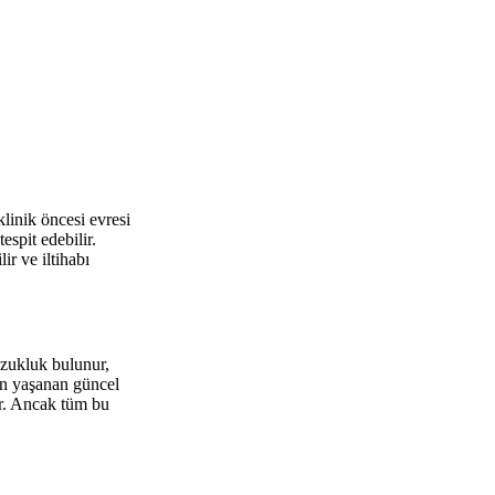
klinik öncesi evresi
espit edebilir.
ir ve iltihabı
bozukluk bulunur,
son yaşanan güncel
lir. Ancak tüm bu