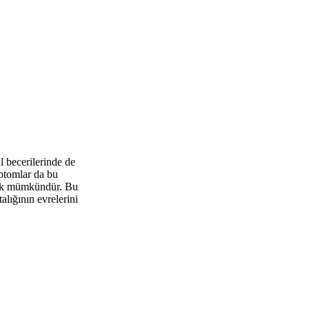
l becerilerinde de
mptomlar da bu
rmek mümkündür. Bu
alığının evrelerini