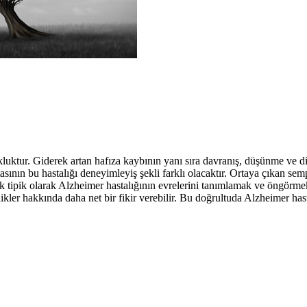
kluktur. Giderek artan hafıza kaybının yanı sıra davranış, düşünme ve di
sının bu hastalığı deneyimleyiş şekli farklı olacaktır. Ortaya çıkan se
ncak tipik olarak Alzheimer hastalığının evrelerini tanımlamak ve öngö
likler hakkında daha net bir fikir verebilir. Bu doğrultuda Alzheimer hast