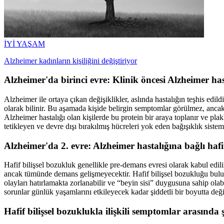
İYİ YAŞAM
Alzheimer kadınların kişiliğini değiştiriyor
Alzheimer'da birinci evre: Klinik öncesi Alzheimer has
Alzheimer ile ortaya çıkan değişiklikler, aslında hastalığın teşhis edild
olarak bilinir. Bu aşamada kişide belirgin semptomlar görülmez, ancak gö
Alzheimer hastalığı olan kişilerde bu protein bir araya toplanır ve plak
tetikleyen ve devre dışı bırakılmış hücreleri yok eden bağışıklık sistemi
Alzheimer'da 2. evre: Alzheimer hastalığına bağlı hafi
Hafif bilişsel bozukluk genellikle pre-demans evresi olarak kabul edili
ancak tümünde demans gelişmeyecektir. Hafif bilişsel bozukluğu bulunan
olayları hatırlamakta zorlanabilir ve “beyin sisi” duygusuna sahip olab
sorunlar günlük yaşamlarını etkileyecek kadar şiddetli bir boyutta deği
Hafif bilişsel bozuklukla ilişkili semptomlar arasında 