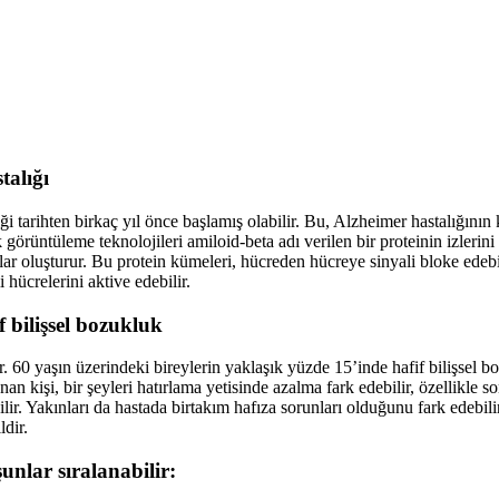
talığı
iği tarihten birkaç yıl önce başlamış olabilir. Bu, Alzheimer hastalığının 
rüntüleme teknolojileri amiloid-beta adı verilen bir proteinin izlerini t
lar oluşturur. Bu protein kümeleri, hücreden hücreye sinyali bloke edebil
 hücrelerini aktive edebilir.
f bilişsel bozukluk
r. 60 yaşın üzerindeki bireylerin yaklaşık yüzde 15’inde hafif bilişsel 
 kişi, bir şeyleri hatırlama yetisinde azalma fark edebilir, özellikle 
ilir. Yakınları da hastada birtakım hafıza sorunları olduğunu fark edebi
ldir.
şunlar sıralanabilir: