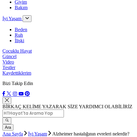
Giyim
Bakım
İyi Yaşam
Beden
Ruh
İlişki
Çocuklu Hayat
Güncel
Video
Testler
Kaydettiklerim
Bizi Takip Edin
BİRKAÇ KELİME YAZARAK SİZE YARDIMCI OLABİLİRİZ
Ara
Ana Sayfa
İyi Yaşam
Alzheimer hastalığının evreleri nelerdir?