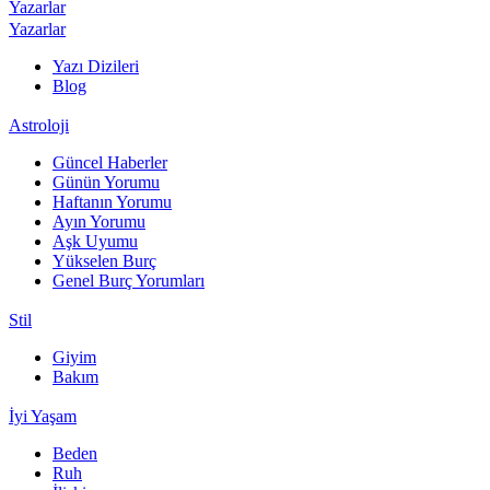
Yazarlar
Yazarlar
Yazı Dizileri
Blog
Astroloji
Güncel Haberler
Günün Yorumu
Haftanın Yorumu
Ayın Yorumu
Aşk Uyumu
Yükselen Burç
Genel Burç Yorumları
Stil
Giyim
Bakım
İyi Yaşam
Beden
Ruh