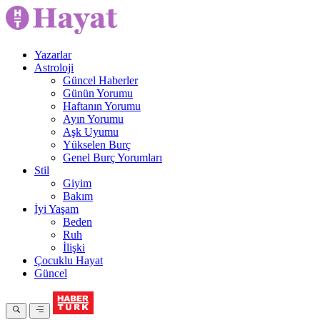
Yazarlar
Astroloji
Güncel Haberler
Günün Yorumu
Haftanın Yorumu
Ayın Yorumu
Aşk Uyumu
Yükselen Burç
Genel Burç Yorumları
Stil
Giyim
Bakım
İyi Yaşam
Beden
Ruh
İlişki
Çocuklu Hayat
Güncel