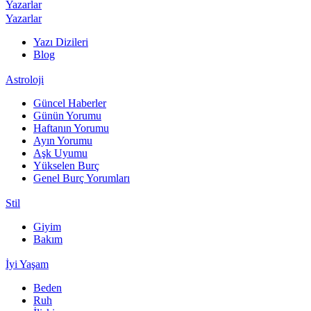
Yazarlar
Yazarlar
Yazı Dizileri
Blog
Astroloji
Güncel Haberler
Günün Yorumu
Haftanın Yorumu
Ayın Yorumu
Aşk Uyumu
Yükselen Burç
Genel Burç Yorumları
Stil
Giyim
Bakım
İyi Yaşam
Beden
Ruh