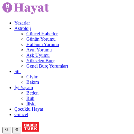
Yazarlar
Astroloji
Güncel Haberler
Günün Yorumu
Haftanın Yorumu
Ayın Yorumu
Aşk Uyumu
Yükselen Burç
Genel Burç Yorumları
Stil
Giyim
Bakım
İyi Yaşam
Beden
Ruh
İlişki
Çocuklu Hayat
Güncel