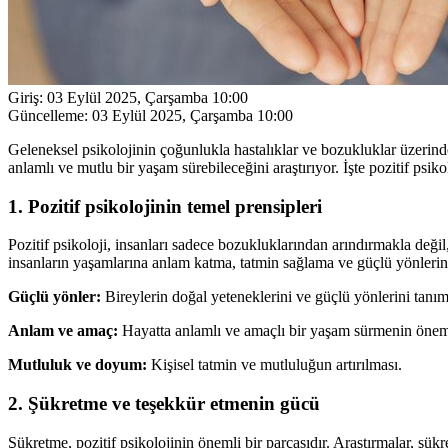
Giriş:
03 Eylül 2025, Çarşamba 10:00
Güncelleme:
03 Eylül 2025, Çarşamba 10:00
Geleneksel psikolojinin çoğunlukla hastalıklar ve bozukluklar üzerinde
anlamlı ve mutlu bir yaşam sürebileceğini araştırıyor. İşte pozitif psiko
1. Pozitif psikolojinin temel prensipleri
Pozitif psikoloji, insanları sadece bozukluklarından arındırmakla değil,
insanların yaşamlarına anlam katma, tatmin sağlama ve güçlü yönlerini ku
Güçlü yönler:
Bireylerin doğal yeteneklerini ve güçlü yönlerini tanıma
Anlam ve amaç:
Hayatta anlamlı ve amaçlı bir yaşam sürmenin önem
Mutluluk ve doyum:
Kişisel tatmin ve mutluluğun artırılması.
2. Şükretme ve teşekkür etmenin gücü
Şükretme, pozitif psikolojinin önemli bir parçasıdır. Araştırmalar, şük