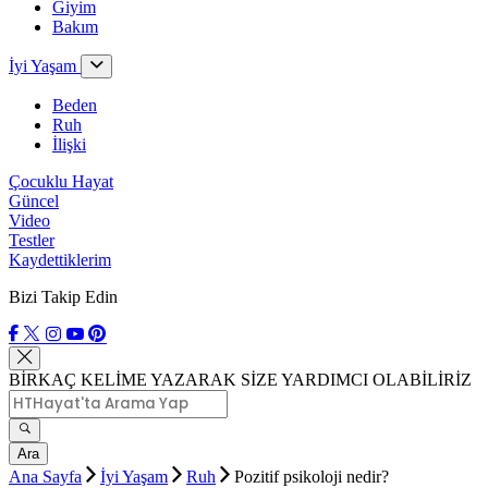
Giyim
Bakım
İyi Yaşam
Beden
Ruh
İlişki
Çocuklu Hayat
Güncel
Video
Testler
Kaydettiklerim
Bizi Takip Edin
BİRKAÇ KELİME YAZARAK SİZE YARDIMCI OLABİLİRİZ
Ara
Ana Sayfa
İyi Yaşam
Ruh
Pozitif psikoloji nedir?