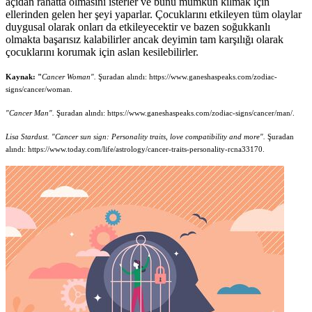
açıdan rahatta olmasını isterler ve bunu mümkün kılmak için
ellerinden gelen her şeyi yaparlar. Çocuklarını etkileyen tüm olaylar
duygusal olarak onları da etkileyecektir ve bazen soğukkanlı
olmakta başarısız kalabilirler ancak deyimin tam karşılığı olarak
çocuklarını korumak için aslan kesilebilirler.
Kaynak: "
Cancer Woman".
Şuradan alındı: https://www.ganeshaspeaks.com/zodiac-
signs/cancer/woman.
"Cancer Man".
Şuradan alındı: https://www.ganeshaspeaks.com/zodiac-signs/cancer/man/.
Lisa Stardust. "Cancer sun sign: Personality traits, love compatibility and more".
Şuradan
alındı: https://www.today.com/life/astrology/cancer-traits-personality-rcna33170.