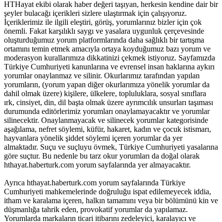
HTHayat ekibi olarak haber değeri taşıyan, herkesin kendine dair bir
şeyler bulacağı içerikleri sizlere ulaştırmak için çalışıyoruz.
İçeriklerimiz ile ilgili eleştiri, görüş, yorumlarınız bizler için çok
önemli. Fakat karşılıklı saygı ve yasalara uygunluk çerçevesinde
oluşturduğumuz yorum platformlarında daha sağlıklı bir tartışma
ortamını temin etmek amacıyla ortaya koyduğumuz bazı yorum ve
moderasyon kurallarımıza dikkatinizi çekmek istiyoruz. Sayfamızda
Türkiye Cumhuriyeti kanunlarına ve evrensel insan haklarına aykırı
yorumlar onaylanmaz ve silinir. Okurlarımız tarafından yapılan
yorumların, (yorum yapan diğer okurlarımıza yönelik yorumlar da
dahil olmak üzere) kişilere, ülkelere, topluluklara, sosyal sınıflara
ırk, cinsiyet, din, dil başta olmak üzere ayrımcılık unsurları taşıması
durumunda editörlerimiz yorumları onaylamayacaktır ve yorumlar
silinecektir. Onaylanmayacak ve silinecek yorumlar kategorisinde
aşağılama, nefret söylemi, küfür, hakaret, kadın ve çocuk istismarı,
hayvanlara yönelik şiddet söylemi içeren yorumlar da yer
almaktadır. Suçu ve suçluyu övmek, Türkiye Cumhuriyeti yasalarına
göre suçtur. Bu nedenle bu tarz okur yorumları da doğal olarak
hthayat.haberturk.com yorum sayfalarında yer almayacaktır.
Ayrıca hthayat.haberturk.com yorum sayfalarında Türkiye
Cumhuriyeti mahkemelerinde doğruluğu ispat edilemeyecek iddia,
itham ve karalama içeren, halkın tamamını veya bir bölümünü kin ve
düşmanlığa tahrik eden, provokatif yorumlar da yapılamaz.
Yorumlarda markaların ticari itibarını zedeleyici, karalayıcı ve