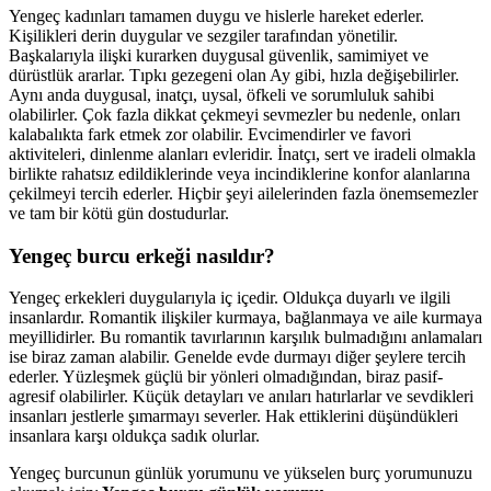
Yengeç kadınları tamamen duygu ve hislerle hareket ederler.
Kişilikleri derin duygular ve sezgiler tarafından yönetilir.
Başkalarıyla ilişki kurarken duygusal güvenlik, samimiyet ve
dürüstlük ararlar. Tıpkı gezegeni olan Ay gibi, hızla değişebilirler.
Aynı anda duygusal, inatçı, uysal, öfkeli ve sorumluluk sahibi
olabilirler. Çok fazla dikkat çekmeyi sevmezler bu nedenle, onları
kalabalıkta fark etmek zor olabilir. Evcimendirler ve favori
aktiviteleri, dinlenme alanları evleridir. İnatçı, sert ve iradeli olmakla
birlikte rahatsız edildiklerinde veya incindiklerine konfor alanlarına
çekilmeyi tercih ederler. Hiçbir şeyi ailelerinden fazla önemsemezler
ve tam bir kötü gün dostudurlar.
Yengeç burcu erkeği nasıldır?
Yengeç erkekleri duygularıyla iç içedir. Oldukça duyarlı ve ilgili
insanlardır. Romantik ilişkiler kurmaya, bağlanmaya ve aile kurmaya
meyillidirler. Bu romantik tavırlarının karşılık bulmadığını anlamaları
ise biraz zaman alabilir. Genelde evde durmayı diğer şeylere tercih
ederler. Yüzleşmek güçlü bir yönleri olmadığından, biraz pasif-
agresif olabilirler. Küçük detayları ve anıları hatırlarlar ve sevdikleri
insanları jestlerle şımarmayı severler. Hak ettiklerini düşündükleri
insanlara karşı oldukça sadık olurlar.
Yengeç burcunun günlük yorumunu ve yükselen burç yorumunuzu