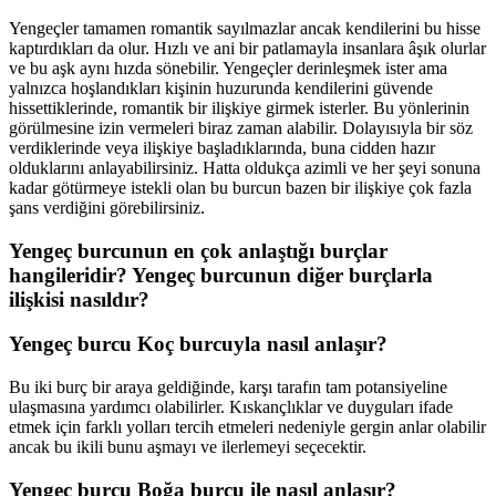
Yengeçler tamamen romantik sayılmazlar ancak kendilerini bu hisse
kaptırdıkları da olur. Hızlı ve ani bir patlamayla insanlara âşık olurlar
ve bu aşk aynı hızda sönebilir. Yengeçler derinleşmek ister ama
yalnızca hoşlandıkları kişinin huzurunda kendilerini güvende
hissettiklerinde, romantik bir ilişkiye girmek isterler. Bu yönlerinin
görülmesine izin vermeleri biraz zaman alabilir. Dolayısıyla bir söz
verdiklerinde veya ilişkiye başladıklarında, buna cidden hazır
olduklarını anlayabilirsiniz. Hatta oldukça azimli ve her şeyi sonuna
kadar götürmeye istekli olan bu burcun bazen bir ilişkiye çok fazla
şans verdiğini görebilirsiniz.
Yengeç burcunun en çok anlaştığı burçlar
hangileridir? Yengeç burcunun diğer burçlarla
ilişkisi nasıldır?
Yengeç burcu Koç burcuyla nasıl anlaşır?
Bu iki burç bir araya geldiğinde, karşı tarafın tam potansiyeline
ulaşmasına yardımcı olabilirler. Kıskançlıklar ve duyguları ifade
etmek için farklı yolları tercih etmeleri nedeniyle gergin anlar olabilir
ancak bu ikili bunu aşmayı ve ilerlemeyi seçecektir.
Yengeç burcu Boğa burcu ile nasıl anlaşır?