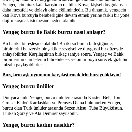
Yengeç için biraz kafa karıştırıcı olabilir. Kova, kişisel duygularıyla
daha mesafeli ve dolaylı olma eğilimindedir. Bu dinamik, yengecin
katı Kova burcuyla beraberliğine devam etmek yerine farklı bir yöne
doğru koşmak istemesine neden olabilir.
Yengeç burcu ile Balık burcu nasıl anlaşır?
Bu harika bir eşleşme olabilir! Bu iki su burcu birleştiğinde,
birbirlerini benzersiz bir şekilde sezgisel ve duygusal bir düzeyde
anlayabilirler. Karşılaştıktan birkaç saniye sonra, Yengeç ve Balık
birbirlerinin cümlelerini bitirebilecek ve ömür boyu sürecek gizli bir
mizahı paylaşabilirler.
Burçların aşk uyumunu karşılaştırmak için burayı tıklayın!
Yengeç burcu ünlüler
Dünyaca ünlü Yengeç burcu ünlüleri arasında Kristen Bell, Tom
Cruise, Khloé Kardashian ve Prenses Diana bulunurken Yengeç
burcu olan Türk ünlüler arasında Sezen Aksu, Tuba Büyüküstün,
Türkan Şoray ve Ata Demirer sayılabilir.
Yengeç burcu kadını nasıldır?