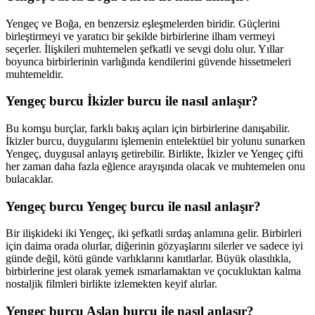
Yengeç ve Boğa, en benzersiz eşleşmelerden biridir. Güçlerini
birleştirmeyi ve yaratıcı bir şekilde birbirlerine ilham vermeyi
seçerler. İlişkileri muhtemelen şefkatli ve sevgi dolu olur. Yıllar
boyunca birbirlerinin varlığında kendilerini güvende hissetmeleri
muhtemeldir.
Yengeç burcu İkizler burcu ile nasıl anlaşır?
Bu komşu burçlar, farklı bakış açıları için birbirlerine danışabilir.
İkizler burcu, duygularını işlemenin entelektüel bir yolunu sunarken
Yengeç, duygusal anlayış getirebilir. Birlikte, İkizler ve Yengeç çifti
her zaman daha fazla eğlence arayışında olacak ve muhtemelen onu
bulacaklar.
Yengeç burcu Yengeç burcu ile nasıl anlaşır?
Bir ilişkideki iki Yengeç, iki şefkatli sırdaş anlamına gelir. Birbirleri
için daima orada olurlar, diğerinin gözyaşlarını silerler ve sadece iyi
günde değil, kötü günde varlıklarını kanıtlarlar. Büyük olasılıkla,
birbirlerine jest olarak yemek ısmarlamaktan ve çocukluktan kalma
nostaljik filmleri birlikte izlemekten keyif alırlar.
Yengeç burcu Aslan burcu ile nasıl anlaşır?