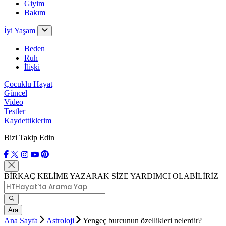
Giyim
Bakım
İyi Yaşam
Beden
Ruh
İlişki
Çocuklu Hayat
Güncel
Video
Testler
Kaydettiklerim
Bizi Takip Edin
BİRKAÇ KELİME YAZARAK SİZE YARDIMCI OLABİLİRİZ
Ara
Ana Sayfa
Astroloji
Yengeç burcunun özellikleri nelerdir?