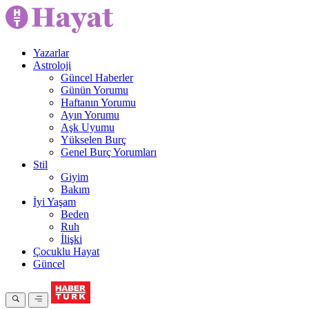
Yazarlar
Astroloji
Güncel Haberler
Günün Yorumu
Haftanın Yorumu
Ayın Yorumu
Aşk Uyumu
Yükselen Burç
Genel Burç Yorumları
Stil
Giyim
Bakım
İyi Yaşam
Beden
Ruh
İlişki
Çocuklu Hayat
Güncel