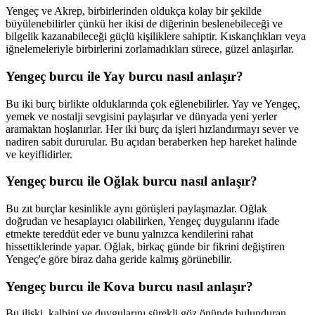
Yengeç ve Akrep, birbirlerinden oldukça kolay bir şekilde
büyülenebilirler çünkü her ikisi de diğerinin beslenebileceği ve
bilgelik kazanabileceği güçlü kişiliklere sahiptir. Kıskançlıkları veya
iğnelemeleriyle birbirlerini zorlamadıkları sürece, güzel anlaşırlar.
Yengeç burcu ile Yay burcu nasıl anlaşır?
Bu iki burç birlikte olduklarında çok eğlenebilirler. Yay ve Yengeç,
yemek ve nostalji sevgisini paylaşırlar ve dünyada yeni yerler
aramaktan hoşlanırlar. Her iki burç da işleri hızlandırmayı sever ve
nadiren sabit dururular. Bu açıdan beraberken hep hareket halinde
ve keyiflidirler.
Yengeç burcu ile Oğlak burcu nasıl anlaşır?
Bu zıt burçlar kesinlikle aynı görüşleri paylaşmazlar. Oğlak
doğrudan ve hesaplayıcı olabilirken, Yengeç duygularını ifade
etmekte tereddüt eder ve bunu yalnızca kendilerini rahat
hissettiklerinde yapar. Oğlak, birkaç günde bir fikrini değiştiren
Yengeç'e göre biraz daha geride kalmış görünebilir.
Yengeç burcu ile Kova burcu nasıl anlaşır?
Bu ilişki, kalbini ve duygularını sürekli göz önünde bulunduran