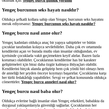
okumak için:
Yengeç burcu günlük yorumu
Yengeç burcunun seks hayatı nasıldır?
Oldukça şefkatli kollara sahip olan Yengeç burcunun seks hayatını
merak ediyorsanız:
Yengeç burcunun seks hayatı nasıldır?
Yengeç burcu nasıl anne olur?
Yengeç kadınları oldukça anaç bir yapıya sahiptirler ve bütün
çocuklar tarafından kolayca sevilebilirler. Daha çok ev ortamında
kendilerini açan ve burada mutlu olan insanlar olduğundan, ev
içerisinde çocuklarla vakit geçirmekten keyif alırlar. Bazen fazla
korumacı olabilirler. Çocuklarının kendilerine has bir karakter
geliştirmeleri için biraz daha özgür kalmaya ihtiyaçları olabilir.
Kendilerini birçok alanda geliştirip hem çok yönlü biri olmayı hem
de anneliği her şeyden önceye koymayı başarırlar. Çocuklarına karşı
her türlü fedakârlığı yapabilirler. Sevgi ve şefkat konusunda oldukça
cömerttirler.
Yengeç burcu anneleri nasıl olur?
Yengeç burcu nasıl baba olur?
Oldukça evlerine bağlı insanlar olan Yengeç erkekleri, babalıkta da
duygusal yaklaşımlarıyla güvenliği sağlarlar. Çocuklarının her