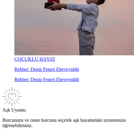
ÇOCUKLU HAYAT
Rehber: Deniz Feneri Ebeveynliği
Rehber: Deniz Feneri Ebeveynliği
Aşk Uyumu
Burcunuzu ve onun burcunu seçerek aşk hayatındaki uyumunuzu
öğrenebilirsiniz.