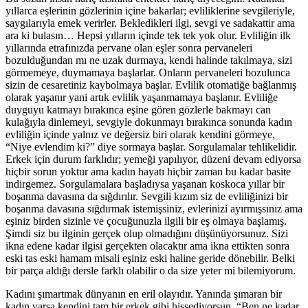
yıllarca eşlerinin gözlerinin içine bakarlar; evliliklerine sevgileriyle,
saygılarıyla emek verirler. Bekledikleri ilgi, sevgi ve sadakattir ama
ara ki bulasın… Hepsi yılların içinde tek tek yok olur. Evliliğin ilk
yıllarında etrafınızda pervane olan eşler sonra pervaneleri
bozulduğundan mı ne uzak durmaya, kendi halinde takılmaya, sizi
görmemeye, duymamaya başlarlar. Onların pervaneleri bozulunca
sizin de cesaretiniz kaybolmaya başlar. Evlilik otomatiğe bağlanmış
olarak yaşanır yani artık evlilik yaşanmamaya başlanır. Evliliğe
duyguyu katmayı bırakınca eşine gören gözlerle bakmayı can
kulağıyla dinlemeyi, sevgiyle dokunmayı bırakınca sonunda kadın
evliliğin içinde yalnız ve değersiz biri olarak kendini görmeye,
“Niye evlendim ki?” diye sormaya başlar. Sorgulamalar tehlikelidir.
Erkek için durum farklıdır; yemeği yapılıyor, düzeni devam ediyorsa
hiçbir sorun yoktur ama kadın hayatı hiçbir zaman bu kadar basite
indirgemez. Sorgulamalara başladıysa yaşanan koskoca yıllar bir
boşanma davasına da sığdırılır. Sevgili kızım siz de evliliğinizi bir
boşanma davasına sığdırmak istemişsiniz, evlerinizi ayırmışsınız ama
eşiniz birden sizinle ve çocuğunuzla ilgili bir eş olmaya başlamış.
Şimdi siz bu ilginin gerçek olup olmadığını düşünüyorsunuz. Sizi
ikna edene kadar ilgisi gerçekten olacaktır ama ikna ettikten sonra
eski tas eski hamam misali eşiniz eski haline geride dönebilir. Belki
bir parça aldığı dersle farklı olabilir o da size yeter mi bilemiyorum.
Kadını şımartmak dünyanın en eril olayıdır. Yanında şımaran bir
kadın varsa kendini tam bir erkek gibi hissediyorsun. “Ben ne kadar