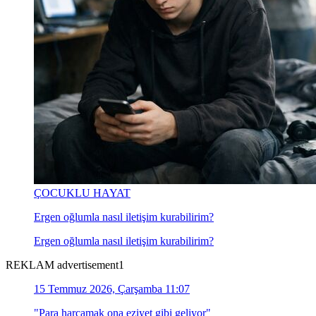
ÇOCUKLU HAYAT
Ergen oğlumla nasıl iletişim kurabilirim?
Ergen oğlumla nasıl iletişim kurabilirim?
REKLAM advertisement1
15 Temmuz 2026, Çarşamba 11:07
"Para harcamak ona eziyet gibi geliyor"