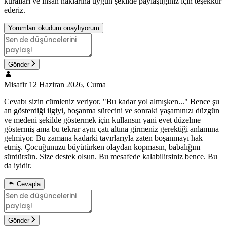
kuralları ve insan haklarına uygun şekilde paylaştığınız için teşekkür
ederiz.
Yorumları okudum onaylıyorum
Gönder
Misafir
12 Haziran 2026, Cuma
Cevabı sizin cümleniz veriyor. "Bu kadar yol almışken..." Bence şu
an gösterdiği ilgiyi, boşanma sürecini ve sonraki yaşamınızı düzgün
ve medeni şekilde göstermek için kullansın yani evet düzelme
göstermiş ama bu tekrar aynı çatı altına girmeniz gerektiği anlamına
gelmiyor. Bu zamana kadarki tavırlarıyla zaten boşanmayı hak
etmiş. Çocuğunuzu büyütürken olaydan kopmasın, babalığını
sürdürsün. Size destek olsun. Bu mesafede kalabilirsiniz bence. Bu
da iyidir.
Cevapla
Gönder