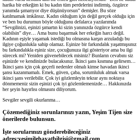
harika bir erkeğim ki bu kadın tüm perdelerini indirmiş, özgürce
yanımda şımarıyor diye düşünüyorsun” demişler. Bu söze
katılmamak imkânsız. Kadın olduğum için değil gerçek olduğu için
ve ben bu durumun böyle olduğunu defalarca yazılarımda
“Sevgilinizi, eşinizi şımartın ki sizin yanınızda özgürce kendi
olabilsin” diye… Ama bunu başarmak her erkeğin harcı değil.
Kadının eşiyle yaşamak istediği bu olmasına karşın arzuladığı bu
ilgiye çoğunlukla sahip olamaz. Eşinize bir farkındalık yaşatmışsınız
bu farkındalıkla eşiniz size, çocuğunuza ilgi gösteriyor ama bu ilgi
sürecek mi? Yeniden güvenebilecek misiniz? Bunların cevabını siz
eşinizde ve kendinizde bulacaksınız. İkinci şans kısmına gelirsem…
İkinci şans için çok geçerli nedenler olmalı kimse havadan ikinci
şansı kazanmamalı. Emek, güven, çaba, sorumluluk almak varsa
ikinci şans verilebilir. Çok iyi gözlemleyin tekrar aynı noktaya
dönmemeniz sizin eşinizi çok iyi gözlemlemenizde… Hakkınızda
her şeyin hayırlısı olmasını diliyorum.
Sevgiler sevgili okurlarıma…
Çözemediğiniz sorunlarınızı yazın, Yeşim Tijen size
önerilerde bulunsun.
İşte sorularınızı gönderebileceğiniz
adres:yesimilehayatbilgisi@gmail.com