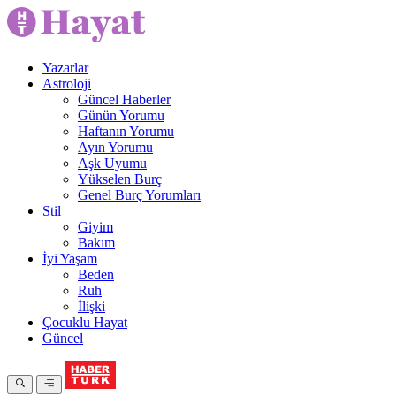
Yazarlar
Astroloji
Güncel Haberler
Günün Yorumu
Haftanın Yorumu
Ayın Yorumu
Aşk Uyumu
Yükselen Burç
Genel Burç Yorumları
Stil
Giyim
Bakım
İyi Yaşam
Beden
Ruh
İlişki
Çocuklu Hayat
Güncel