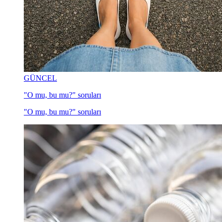
GÜNCEL
"O mu, bu mu?" soruları
"O mu, bu mu?" soruları