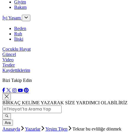
Giyim
Bakım
İyi Yaşam
Beden
Ruh
İlişki
Çocuklu Hayat
Güncel
Video
Testler
Kaydettiklerim
Bizi Takip Edin
BİRKAÇ KELİME YAZARAK SİZE YARDIMCI OLABİLİRİZ
Ara
Anasayfa
Yazarlar
Yeşim Tijen
Tekrar bu evliliğe dönmek