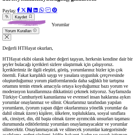
Paylaş:
Kaydet
Yorumlar
Yorum Kuralları
Değerli HTHayat okurları,
HTHayat ekibi olarak haber değeri taşıyan, herkesin kendine dair bir
şeyler bulacağı içerikleri sizlere ulaştırmak için çalışıyoruz.
İçeriklerimiz ile ilgili eleştiri, görüş, yorumlarınız bizler için çok
önemli. Fakat karşılıklı saygı ve yasalara uygunluk çerçevesinde
oluşturduğumuz yorum platformlarında daha sağlıklı bir tartışma
ortamını temin etmek amacıyla ortaya koyduğumuz bazı yorum ve
moderasyon kurallarımıza dikkatinizi çekmek istiyoruz. Sayfamızda
Türkiye Cumhuriyeti kanunlarına ve evrensel insan haklarına aykırı
yorumlar onaylanmaz ve silinir. Okurlarımız tarafından yapılan
yorumların, (yorum yapan diğer okurlarımıza yönelik yorumlar da
dahil olmak üzere) kişilere, ülkelere, topluluklara, sosyal sınıflara
ırk, cinsiyet, din, dil başta olmak üzere ayrımcılık unsurları taşıması
durumunda editörlerimiz yorumları onaylamayacaktır ve yorumlar
silinecektir. Onaylanmayacak ve silinecek yorumlar kategorisinde
aşağılama, nefret söylemi, küfür, hakaret, kadın ve çocuk istismarı,