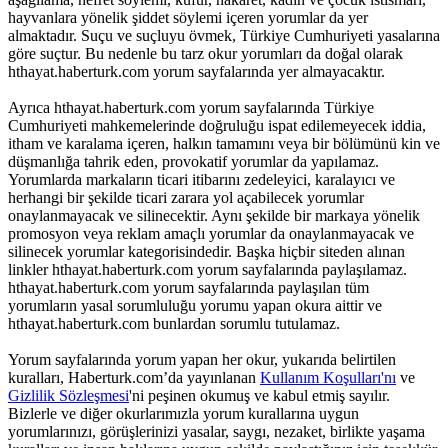
hayvanlara yönelik şiddet söylemi içeren yorumlar da yer
almaktadır. Suçu ve suçluyu övmek, Türkiye Cumhuriyeti yasalarına
göre suçtur. Bu nedenle bu tarz okur yorumları da doğal olarak
hthayat.haberturk.com yorum sayfalarında yer almayacaktır.
Ayrıca hthayat.haberturk.com yorum sayfalarında Türkiye
Cumhuriyeti mahkemelerinde doğruluğu ispat edilemeyecek iddia,
itham ve karalama içeren, halkın tamamını veya bir bölümünü kin ve
düşmanlığa tahrik eden, provokatif yorumlar da yapılamaz.
Yorumlarda markaların ticari itibarını zedeleyici, karalayıcı ve
herhangi bir şekilde ticari zarara yol açabilecek yorumlar
onaylanmayacak ve silinecektir. Aynı şekilde bir markaya yönelik
promosyon veya reklam amaçlı yorumlar da onaylanmayacak ve
silinecek yorumlar kategorisindedir. Başka hiçbir siteden alınan
linkler hthayat.haberturk.com yorum sayfalarında paylaşılamaz.
hthayat.haberturk.com yorum sayfalarında paylaşılan tüm
yorumların yasal sorumluluğu yorumu yapan okura aittir ve
hthayat.haberturk.com bunlardan sorumlu tutulamaz.
Yorum sayfalarında yorum yapan her okur, yukarıda belirtilen
kuralları, Haberturk.com’da yayınlanan
Kullanım Koşulları'nı
ve
Gizlilik Sözleşmesi
'ni peşinen okumuş ve kabul etmiş sayılır.
Bizlerle ve diğer okurlarımızla yorum kurallarına uygun
yorumlarınızı, görüşlerinizi yasalar, saygı, nezaket, birlikte yaşama