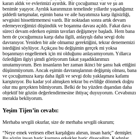
kararı aldık ve evlerimizi ayırdık. Bir çocuğumuz var ve şu an
benimle yaşıyor. Ayrılık kararımızın temelinde yıllardır yaşadığımız
şiddetli tartışmalar, eşimin bana ve aile hayatımıza karşı ilgisizliği,
sevgisini hissettirmemesi vardı. Bir noktadan sonra artık devam
edemeyeceğimizi düşündük ve boşanma davası açıldı. Fakat dava
süreci devam ederken eşimin tavırları değişmeye başladı. Hem bana
hem de çocuğumuza karşı daha ilgili, anlayışlı daha sevgi dolu
davranıyor. Yeniden bir aile olmamız gerektiğini, tekrar denememizi
istediğini söylüyor. Açıkçası bu değişimin gerçek mi yoksa
boşanmayı engellemek için mi olduğunu anlayamıyorum. Yıllarca
özlediğim ilgiyi şimdi görüyorum fakat yaşadıklarımızı
unutamıyorum. Ben insanların her zaman ikinci bir şansı hak ettiğini
düşünmüyorum. Ancak eşimin davranışlarının değişmiş olması, bana
ve çocuğumuza karşı daha ilgili ve sevgi dolu yaklaşması kafamı
karıştırıyor. Bu kadar yol almışken tekrar bu evliliğe dönmek doğru
olur mu gerçekten bilmiyorum. Belki de bu yüzden dışarıdan daha
objektif bir gözün değerlendirmesine ihtiyaç duyuyorum. Cevabınızı
merakla bekliyorum.
Yeşim Tijen’in cevabı:
Merhaba sevgili okurlar, size de merhaba sevgili okurum;
“Neye emek verirsen elbet karşılığını alırsın, insan hariç” demişler.
Bu sözün insan hariç kısmına erkekler hariç diyeceğim. Kadınlar