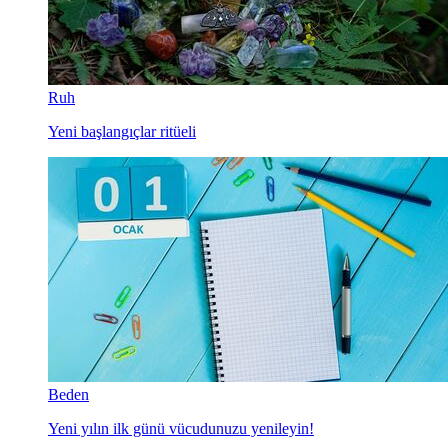
Ruh
Yeni başlangıçlar ritüeli
Beden
Yeni yılın ilk günü vücudunuzu yenileyin!