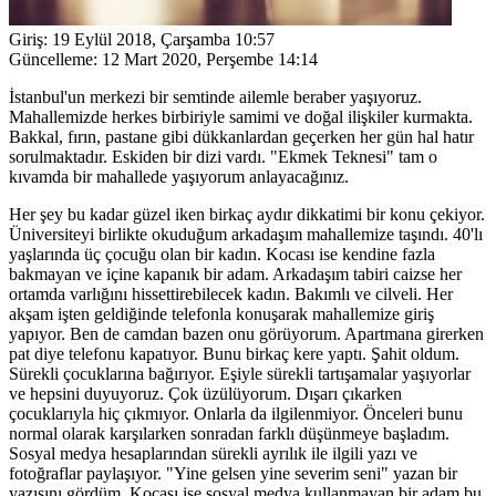
Giriş:
19 Eylül 2018, Çarşamba 10:57
Güncelleme:
12 Mart 2020, Perşembe 14:14
İstanbul'un merkezi bir semtinde ailemle beraber yaşıyoruz.
Mahallemizde herkes birbiriyle samimi ve doğal ilişkiler kurmakta.
Bakkal, fırın, pastane gibi dükkanlardan geçerken her gün hal hatır
sorulmaktadır. Eskiden bir dizi vardı. "Ekmek Teknesi" tam o
kıvamda bir mahallede yaşıyorum anlayacağınız.
Her şey bu kadar güzel iken birkaç aydır dikkatimi bir konu çekiyor.
Üniversiteyi birlikte okuduğum arkadaşım mahallemize taşındı. 40'lı
yaşlarında üç çocuğu olan bir kadın. Kocası ise kendine fazla
bakmayan ve içine kapanık bir adam. Arkadaşım tabiri caizse her
ortamda varlığını hissettirebilecek kadın. Bakımlı ve cilveli. Her
akşam işten geldiğinde telefonla konuşarak mahallemize giriş
yapıyor. Ben de camdan bazen onu görüyorum. Apartmana girerken
pat diye telefonu kapatıyor. Bunu birkaç kere yaptı. Şahit oldum.
Sürekli çocuklarına bağırıyor. Eşiyle sürekli tartışamalar yaşıyorlar
ve hepsini duyuyoruz. Çok üzülüyorum. Dışarı çıkarken
çocuklarıyla hiç çıkmıyor. Onlarla da ilgilenmiyor. Önceleri bunu
normal olarak karşılarken sonradan farklı düşünmeye başladım.
Sosyal medya hesaplarından sürekli ayrılık ile ilgili yazı ve
fotoğraflar paylaşıyor. "Yine gelsen yine severim seni" yazan bir
yazısını gördüm. Kocası ise sosyal medya kullanmayan bir adam bu