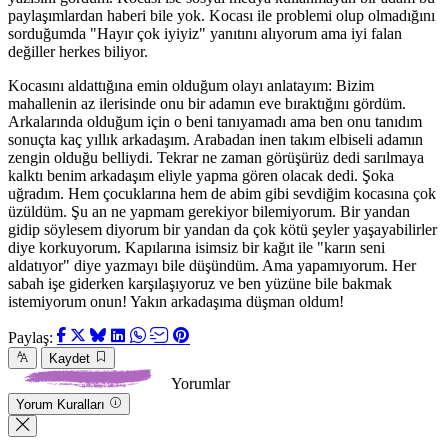
paylaşımlardan haberi bile yok. Kocası ile problemi olup olmadığını
sorduğumda "Hayır çok iyiyiz" yanıtını alıyorum ama iyi falan
değiller herkes biliyor.
Kocasını aldattığına emin olduğum olayı anlatayım: Bizim
mahallenin az ilerisinde onu bir adamın eve bıraktığını gördüm.
Arkalarında olduğum için o beni tanıyamadı ama ben onu tanıdım
sonuçta kaç yıllık arkadaşım. Arabadan inen takım elbiseli adamın
zengin olduğu belliydi. Tekrar ne zaman görüşürüz dedi sarılmaya
kalktı benim arkadaşım eliyle yapma gören olacak dedi. Şoka
uğradım. Hem çocuklarına hem de abim gibi sevdiğim kocasına çok
üzüldüm. Şu an ne yapmam gerekiyor bilemiyorum. Bir yandan
gidip söylesem diyorum bir yandan da çok kötü şeyler yaşayabilirler
diye korkuyorum. Kapılarına isimsiz bir kağıt ile "karın seni
aldatıyor" diye yazmayı bile düşündüm. Ama yapamıyorum. Her
sabah işe giderken karşılaşıyoruz ve ben yüzüne bile bakmak
istemiyorum onun! Yakın arkadaşıma düşman oldum!
Paylaş:
Kaydet
Yorumlar
Yorum Kuralları