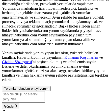
düşmanlığa tahrik eden, provokatif yorumlar da yapılamaz.
Yorumlarda markaların ticari itibarını zedeleyici, karalayıcı ve
herhangi bir şekilde ticari zarara yol açabilecek yorumlar
onaylanmayacak ve silinecektir. Aynı şekilde bir markaya yönelik
promosyon veya reklam amaçlı yorumlar da onaylanmayacak ve
silinecek yorumlar kategorisindedir. Başka hiçbir siteden alınan
linkler hthayat.haberturk.com yorum sayfalarında paylaşılamaz.
hthayat.haberturk.com yorum sayfalarında paylaşılan tüm
yorumların yasal sorumluluğu yorumu yapan okura aittir ve
hthayat.haberturk.com bunlardan sorumlu tutulamaz.
Yorum sayfalarında yorum yapan her okur, yukarıda belirtilen
kuralları, Haberturk.com’da yayınlanan
Kullanım Koşulları'nı
ve
Gizlilik Sözleşmesi
'ni peşinen okumuş ve kabul etmiş sayılır.
Bizlerle ve diğer okurlarımızla yorum kurallarına uygun
yorumlarınızı, görüşlerinizi yasalar, saygı, nezaket, birlikte yaşama
kuralları ve insan haklarına uygun şekilde paylaştığınız için teşekkür
ederiz.
Yorumları okudum onaylıyorum
Gönder