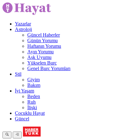
Yazarlar
Astroloji
Güncel Haberler
Günün Yorumu
Haftanın Yorumu
Ayın Yorumu
Aşk Uyumu
Yükselen Burç
Genel Burç Yorumları
Stil
Giyim
Bakım
İyi Yaşam
Beden
Ruh
İlişki
Çocuklu Hayat
Güncel