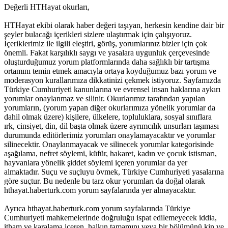
Değerli HTHayat okurları,
HTHayat ekibi olarak haber değeri taşıyan, herkesin kendine dair bir
şeyler bulacağı içerikleri sizlere ulaştırmak için çalışıyoruz.
İçeriklerimiz ile ilgili eleştiri, görüş, yorumlarınız bizler için çok
önemli. Fakat karşılıklı saygı ve yasalara uygunluk çerçevesinde
oluşturduğumuz yorum platformlarında daha sağlıklı bir tartışma
ortamını temin etmek amacıyla ortaya koyduğumuz bazı yorum ve
moderasyon kurallarımıza dikkatinizi çekmek istiyoruz. Sayfamızda
Türkiye Cumhuriyeti kanunlarına ve evrensel insan haklarına aykırı
yorumlar onaylanmaz ve silinir. Okurlarımız tarafından yapılan
yorumların, (yorum yapan diğer okurlarımıza yönelik yorumlar da
dahil olmak üzere) kişilere, ülkelere, topluluklara, sosyal sınıflara
ırk, cinsiyet, din, dil başta olmak üzere ayrımcılık unsurları taşıması
durumunda editörlerimiz yorumları onaylamayacaktır ve yorumlar
silinecektir. Onaylanmayacak ve silinecek yorumlar kategorisinde
aşağılama, nefret söylemi, küfür, hakaret, kadın ve çocuk istismarı,
hayvanlara yönelik şiddet söylemi içeren yorumlar da yer
almaktadır. Suçu ve suçluyu övmek, Türkiye Cumhuriyeti yasalarına
göre suçtur. Bu nedenle bu tarz okur yorumları da doğal olarak
hthayat.haberturk.com yorum sayfalarında yer almayacaktır.
Ayrıca hthayat.haberturk.com yorum sayfalarında Türkiye
Cumhuriyeti mahkemelerinde doğruluğu ispat edilemeyecek iddia,
itham ve karalama içeren, halkın tamamını veya bir bölümünü kin ve