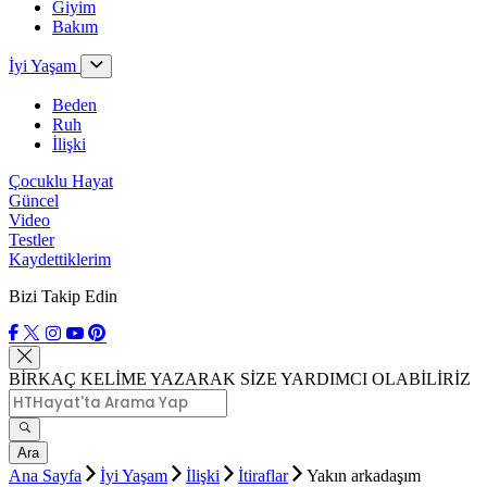
Giyim
Bakım
İyi Yaşam
Beden
Ruh
İlişki
Çocuklu Hayat
Güncel
Video
Testler
Kaydettiklerim
Bizi Takip Edin
BİRKAÇ KELİME YAZARAK SİZE YARDIMCI OLABİLİRİZ
Ara
Ana Sayfa
İyi Yaşam
İlişki
İtiraflar
Yakın arkadaşım