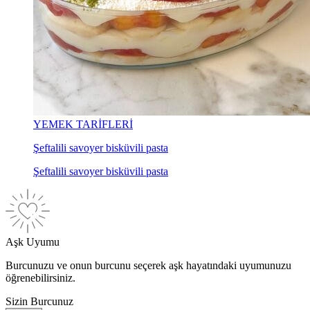
YEMEK TARİFLERİ
Şeftalili savoyer bisküvili pasta
Şeftalili savoyer bisküvili pasta
Aşk Uyumu
Burcunuzu ve onun burcunu seçerek aşk hayatındaki uyumunuzu
öğrenebilirsiniz.
Sizin Burcunuz