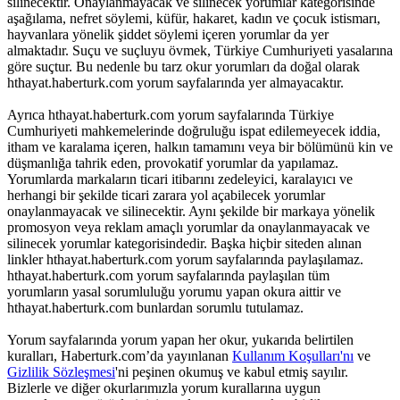
silinecektir. Onaylanmayacak ve silinecek yorumlar kategorisinde
aşağılama, nefret söylemi, küfür, hakaret, kadın ve çocuk istismarı,
hayvanlara yönelik şiddet söylemi içeren yorumlar da yer
almaktadır. Suçu ve suçluyu övmek, Türkiye Cumhuriyeti yasalarına
göre suçtur. Bu nedenle bu tarz okur yorumları da doğal olarak
hthayat.haberturk.com yorum sayfalarında yer almayacaktır.
Ayrıca hthayat.haberturk.com yorum sayfalarında Türkiye
Cumhuriyeti mahkemelerinde doğruluğu ispat edilemeyecek iddia,
itham ve karalama içeren, halkın tamamını veya bir bölümünü kin ve
düşmanlığa tahrik eden, provokatif yorumlar da yapılamaz.
Yorumlarda markaların ticari itibarını zedeleyici, karalayıcı ve
herhangi bir şekilde ticari zarara yol açabilecek yorumlar
onaylanmayacak ve silinecektir. Aynı şekilde bir markaya yönelik
promosyon veya reklam amaçlı yorumlar da onaylanmayacak ve
silinecek yorumlar kategorisindedir. Başka hiçbir siteden alınan
linkler hthayat.haberturk.com yorum sayfalarında paylaşılamaz.
hthayat.haberturk.com yorum sayfalarında paylaşılan tüm
yorumların yasal sorumluluğu yorumu yapan okura aittir ve
hthayat.haberturk.com bunlardan sorumlu tutulamaz.
Yorum sayfalarında yorum yapan her okur, yukarıda belirtilen
kuralları, Haberturk.com’da yayınlanan
Kullanım Koşulları'nı
ve
Gizlilik Sözleşmesi
'ni peşinen okumuş ve kabul etmiş sayılır.
Bizlerle ve diğer okurlarımızla yorum kurallarına uygun