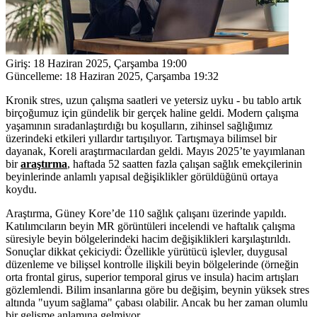
Giriş:
18 Haziran 2025, Çarşamba 19:00
Güncelleme:
18 Haziran 2025, Çarşamba 19:32
Kronik stres, uzun çalışma saatleri ve yetersiz uyku - bu tablo artık
birçoğumuz için gündelik bir gerçek haline geldi. Modern çalışma
yaşamının sıradanlaştırdığı bu koşulların, zihinsel sağlığımız
üzerindeki etkileri yıllardır tartışılıyor. Tartışmaya bilimsel bir
dayanak, Koreli araştırmacılardan geldi. Mayıs 2025’te yayımlanan
bir
araştırma
, haftada 52 saatten fazla çalışan sağlık emekçilerinin
beyinlerinde anlamlı yapısal değişiklikler görüldüğünü ortaya
koydu.
Araştırma, Güney Kore’de 110 sağlık çalışanı üzerinde yapıldı.
Katılımcıların beyin MR görüntüleri incelendi ve haftalık çalışma
süresiyle beyin bölgelerindeki hacim değişiklikleri karşılaştırıldı.
Sonuçlar dikkat çekiciydi: Özellikle yürütücü işlevler, duygusal
düzenleme ve bilişsel kontrolle ilişkili beyin bölgelerinde (örneğin
orta frontal girus, superior temporal girus ve insula) hacim artışları
gözlemlendi. Bilim insanlarına göre bu değişim, beynin yüksek stres
altında "uyum sağlama" çabası olabilir. Ancak bu her zaman olumlu
bir gelişme anlamına gelmiyor.