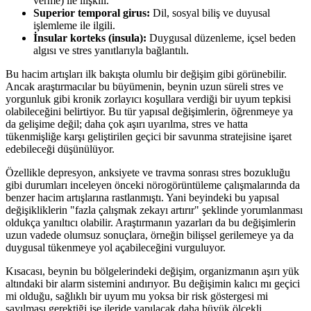
verme) ile ilişkili.
Superior temporal girus:
Dil, sosyal biliş ve duyusal
işlemleme ile ilgili.
İnsular korteks (insula):
Duygusal düzenleme, içsel beden
algısı ve stres yanıtlarıyla bağlantılı.
Bu hacim artışları ilk bakışta olumlu bir değişim gibi görünebilir.
Ancak araştırmacılar bu büyümenin, beynin uzun süreli stres ve
yorgunluk gibi kronik zorlayıcı koşullara verdiği bir uyum tepkisi
olabileceğini belirtiyor. Bu tür yapısal değişimlerin, öğrenmeye ya
da gelişime değil; daha çok aşırı uyarılma, stres ve hatta
tükenmişliğe karşı geliştirilen geçici bir savunma stratejisine işaret
edebileceği düşünülüyor.
Özellikle depresyon, anksiyete ve travma sonrası stres bozukluğu
gibi durumları inceleyen önceki nörogörüntüleme çalışmalarında da
benzer hacim artışlarına rastlanmıştı. Yani beyindeki bu yapısal
değişikliklerin "fazla çalışmak zekayı artırır" şeklinde yorumlanması
oldukça yanıltıcı olabilir. Araştırmanın yazarları da bu değişimlerin
uzun vadede olumsuz sonuçlara, örneğin bilişsel gerilemeye ya da
duygusal tükenmeye yol açabileceğini vurguluyor.
Kısacası, beynin bu bölgelerindeki değişim, organizmanın aşırı yük
altındaki bir alarm sistemini andırıyor. Bu değişimin kalıcı mı geçici
mi olduğu, sağlıklı bir uyum mu yoksa bir risk göstergesi mi
sayılması gerektiği ise ileride yapılacak daha büyük ölçekli