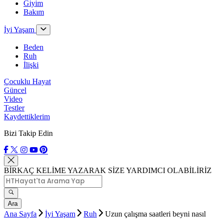
Giyim
Bakım
İyi Yaşam
Beden
Ruh
İlişki
Çocuklu Hayat
Güncel
Video
Testler
Kaydettiklerim
Bizi Takip Edin
BİRKAÇ KELİME YAZARAK SİZE YARDIMCI OLABİLİRİZ
Ara
Ana Sayfa
İyi Yaşam
Ruh
Uzun çalışma saatleri beyni nasıl