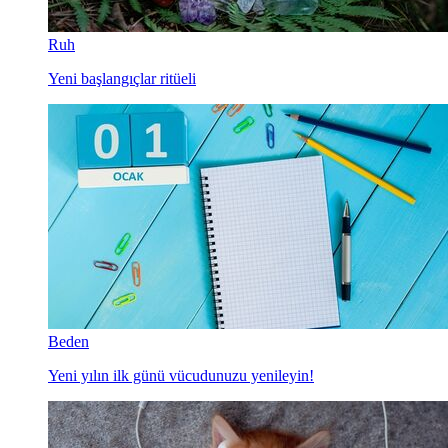
Ruh
Yeni başlangıçlar ritüeli
Beden
Yeni yılın ilk günü vücudunuzu yenileyin!