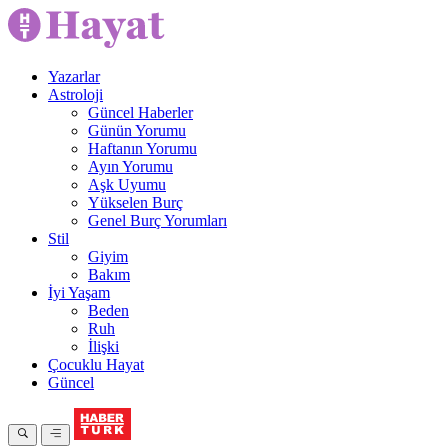
Yazarlar
Astroloji
Güncel Haberler
Günün Yorumu
Haftanın Yorumu
Ayın Yorumu
Aşk Uyumu
Yükselen Burç
Genel Burç Yorumları
Stil
Giyim
Bakım
İyi Yaşam
Beden
Ruh
İlişki
Çocuklu Hayat
Güncel