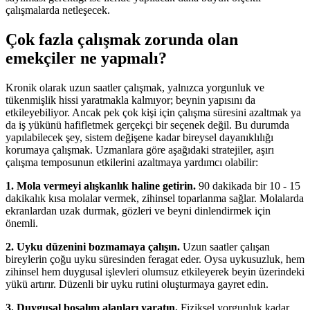
çalışmalarda netleşecek.
Çok fazla çalışmak zorunda olan
emekçiler ne yapmalı?
Kronik olarak uzun saatler çalışmak, yalnızca yorgunluk ve
tükenmişlik hissi yaratmakla kalmıyor; beynin yapısını da
etkileyebiliyor. Ancak pek çok kişi için çalışma süresini azaltmak ya
da iş yükünü hafifletmek gerçekçi bir seçenek değil. Bu durumda
yapılabilecek şey, sistem değişene kadar bireysel dayanıklılığı
korumaya çalışmak. Uzmanlara göre aşağıdaki stratejiler, aşırı
çalışma temposunun etkilerini azaltmaya yardımcı olabilir:
1. Mola vermeyi alışkanlık haline getirin.
90 dakikada bir 10 - 15
dakikalık kısa molalar vermek, zihinsel toparlanma sağlar. Molalarda
ekranlardan uzak durmak, gözleri ve beyni dinlendirmek için
önemli.
2. Uyku düzenini bozmamaya çalışın.
Uzun saatler çalışan
bireylerin çoğu uyku süresinden feragat eder. Oysa uykusuzluk, hem
zihinsel hem duygusal işlevleri olumsuz etkileyerek beyin üzerindeki
yükü artırır. Düzenli bir uyku rutini oluşturmaya gayret edin.
3. Duygusal boşalım alanları yaratın.
Fiziksel yorgunluk kadar,