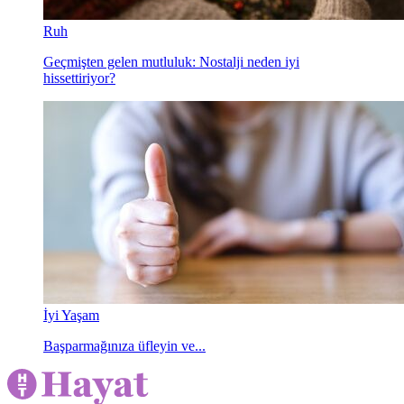
Ruh
Geçmişten gelen mutluluk: Nostalji neden iyi
hissettiriyor?
İyi Yaşam
Başparmağınıza üfleyin ve...