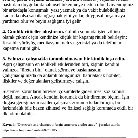
bastırılan duygular da zihinsel tükenmeye neden olur. Güvendiğiniz
bir arkadaşla konuşmak, yazı yazmak ya da vakit bulabildiğiniz
kadar da olsa sanatla uğraşmak gibi yollar, duygusal boşalmaya
yardımcı olur ve beyin sağlığına iyi gelir.
4. Günlük ritüeller oluşturun.
Günün sonunda işten zihinsel
olarak çıkmak için kendinize küçük bir kapanış ritüeli belirleyin:
Kısa bir yürüyüş, meditasyon, nefes egzersizi ya da telefonları
kapatma rutini gibi.
5. Yalnızca çalışmakla tanımlı olmayan bir kimlik inşa edin.
Aşırı çalışmanın en tehlikeli etkilerinden biri, kişinin kendini
yalnızca "üreten biri" olarak görmeye başlamasıdır.
Çalışmadığınızda da anlamlı olduğunuzu hatırlatacak hobiler,
ilişkiler ve değer alanları geliştirmeye çalışın.
Sistemsel sorunların bireysel çözümlerle giderilmesi söz konusu
değil, malum. Ancak kendini korumak da bir direnme biçimi. İşin
doğası gereği uzun saatler çalışmak zorunda kalanlar için, bu
farkındalık bile bazen zihinsel ve fiziksel sağlığı korumada etkili bir
ilk adım olabilir.
Kaynak:
"Overwork and changes in brain structure: a pilot study". Şuradan alındı:
https://oem.bmj.com/content/82/3/105.