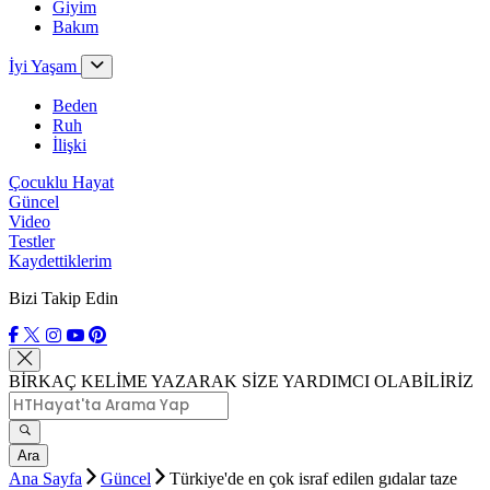
Giyim
Bakım
İyi Yaşam
Beden
Ruh
İlişki
Çocuklu Hayat
Güncel
Video
Testler
Kaydettiklerim
Bizi Takip Edin
BİRKAÇ KELİME YAZARAK SİZE YARDIMCI OLABİLİRİZ
Ara
Ana Sayfa
Güncel
Türkiye'de en çok israf edilen gıdalar taze