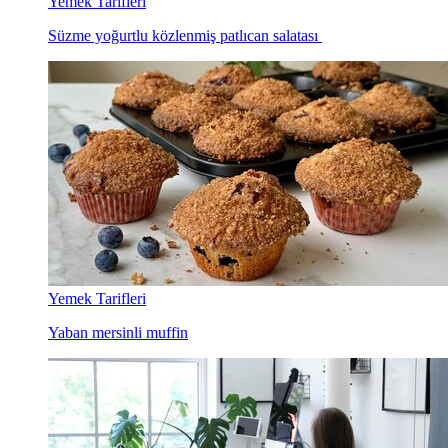
Yemek Tarifleri
Süzme yoğurtlu közlenmiş patlıcan salatası
Yemek Tarifleri
Yaban mersinli muffin