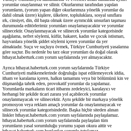
yorumlar onaylanmaz ve silinir. Okurlarımız tarafından yapılan
yorumların, (yorum yapan diğer okurlarımıza yönelik yorumlar da
dahil olmak üzere) kişilere, ülkelere, topluluklara, sosyal sınıflara
ırk, cinsiyet, din, dil başta olmak üzere ayrımcılık unsurları taşıması
durumunda editörlerimiz yorumları onaylamayacaktır ve yorumlar
silinecektir. Onaylanmayacak ve silinecek yorumlar kategorisinde
aşağılama, nefret söylemi, küfür, hakaret, kadın ve çocuk istismarı,
hayvanlara yönelik şiddet söylemi içeren yorumlar da yer
almaktadır. Suçu ve suçluyu övmek, Türkiye Cumhuriyeti yasalarına
göre suçtur. Bu nedenle bu tarz okur yorumları da doğal olarak
hthayat.haberturk.com yorum sayfalarında yer almayacaktır.
Ayrıca hthayat.haberturk.com yorum sayfalarında Türkiye
Cumhuriyeti mahkemelerinde doğruluğu ispat edilemeyecek iddia,
itham ve karalama içeren, halkın tamamını veya bir bölümünü kin ve
düşmanlığa tahrik eden, provokatif yorumlar da yapılamaz.
Yorumlarda markaların ticari itibarını zedeleyici, karalayıcı ve
herhangi bir şekilde ticari zarara yol açabilecek yorumlar
onaylanmayacak ve silinecektir. Aynı şekilde bir markaya yönelik
promosyon veya reklam amaçlı yorumlar da onaylanmayacak ve
silinecek yorumlar kategorisindedir. Başka hiçbir siteden alınan
linkler hthayat.haberturk.com yorum sayfalarında paylaşılamaz.
hthayat.haberturk.com yorum sayfalarında paylaşılan tüm
yorumların yasal sorumluluğu yorumu yapan okura aittir ve
hthayat.haberturk.com bunlardan sorumlu tutulamaz.