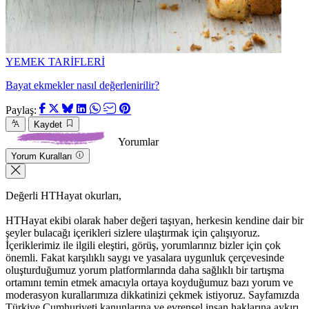
YEMEK TARİFLERİ
Bayat ekmekler nasıl değerlenirilir?
Paylaş:
Kaydet
Yorumlar
Yorum Kuralları
Değerli HTHayat okurları,
HTHayat ekibi olarak haber değeri taşıyan, herkesin kendine dair bir
şeyler bulacağı içerikleri sizlere ulaştırmak için çalışıyoruz.
İçeriklerimiz ile ilgili eleştiri, görüş, yorumlarınız bizler için çok
önemli. Fakat karşılıklı saygı ve yasalara uygunluk çerçevesinde
oluşturduğumuz yorum platformlarında daha sağlıklı bir tartışma
ortamını temin etmek amacıyla ortaya koyduğumuz bazı yorum ve
moderasyon kurallarımıza dikkatinizi çekmek istiyoruz. Sayfamızda
Türkiye Cumhuriyeti kanunlarına ve evrensel insan haklarına aykırı