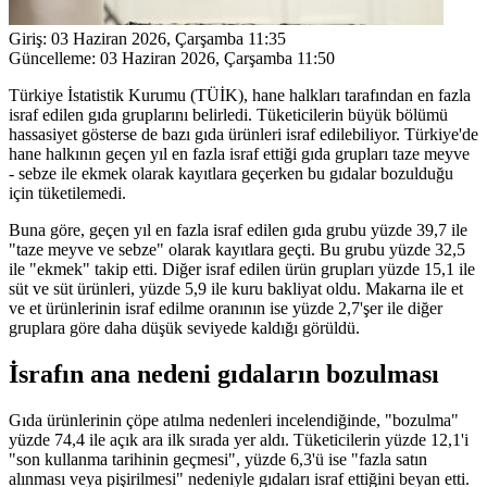
Giriş:
03 Haziran 2026, Çarşamba 11:35
Güncelleme:
03 Haziran 2026, Çarşamba 11:50
Türkiye İstatistik Kurumu (TÜİK), hane halkları tarafından en fazla
israf edilen gıda gruplarını belirledi. Tüketicilerin büyük bölümü
hassasiyet gösterse de bazı gıda ürünleri israf edilebiliyor. Türkiye'de
hane halkının geçen yıl en fazla israf ettiği gıda grupları taze meyve
- sebze ile ekmek olarak kayıtlara geçerken bu gıdalar bozulduğu
için tüketilemedi.
Buna göre, geçen yıl en fazla israf edilen gıda grubu yüzde 39,7 ile
"taze meyve ve sebze" olarak kayıtlara geçti. Bu grubu yüzde 32,5
ile "ekmek" takip etti. Diğer israf edilen ürün grupları yüzde 15,1 ile
süt ve süt ürünleri, yüzde 5,9 ile kuru bakliyat oldu. Makarna ile et
ve et ürünlerinin israf edilme oranının ise yüzde 2,7'şer ile diğer
gruplara göre daha düşük seviyede kaldığı görüldü.
İsrafın ana nedeni gıdaların bozulması
Gıda ürünlerinin çöpe atılma nedenleri incelendiğinde, "bozulma"
yüzde 74,4 ile açık ara ilk sırada yer aldı. Tüketicilerin yüzde 12,1'i
"son kullanma tarihinin geçmesi", yüzde 6,3'ü ise "fazla satın
alınması veya pişirilmesi" nedeniyle gıdaları israf ettiğini beyan etti.