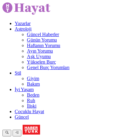
Yazarlar
Astroloji
Güncel Haberler
Günün Yorumu
Haftanın Yorumu
Ayın Yorumu
Aşk Uyumu
Yükselen Burç
Genel Burç Yorumları
Stil
Giyim
Bakım
İyi Yaşam
Beden
Ruh
İlişki
Çocuklu Hayat
Güncel