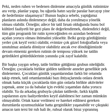
Peki, neden ruhen ve bedenen dinlenme amacıyla günlük rutinimize
ara verip, planlar yapıp, bu uğurda hatırı sayılır paralar harcayıp yine
de hedefimize ulaşamayız? Bunun başlıca sebebi, yaptığımız
planların aslında dinlenmeye değil, daha da yorulmaya yönelik
olması olabilir. Örneğin; ailece bir tatil fırsatı olduğunda bunu bol
kültürel faaliyetli bir gezi planı ile değerlendirmek, dinlendirici değil,
tüm gün programlı bir rutin içereceğinden en azından bedensel
açıdan yorucu olması ihtimalini yükseltir. Belki gezip gördüğümüz
yerler çok keyif verici olabilir, evimize çok güzel fotoğraflarla veya
unutulmaz anılarla dönüyor olabiliriz ancak eve döndüğümüzde
devam etmemiz gereken rutinin de temposu yüksek ise tatilin
getirdikleri götürdüklerinin yanında çok zayıf kalabilir.
Bir başka yaygın sebep, tatile birlikte gittiğimiz grubun niteliğidir.
Örneğin; çocuklarla birlikte gidilen tatillerde anneler genellikle pek
dinlenemez. Çocukları günlük yaşamlarından farklı bir ortamda
takip etmek, tatil ortamlarındaki bazı ihtiyaçlarında onlara destek
olmak hatta küçük çocuklarda tüm gün onlarla birlikte aktiviteler
yapmak, anne ya da babalar için evdeki yaşamdan daha yorucu
olabilir. Ya da arkadaş grubuyla çıkılan tatillerde, farklı kişilik
yapılarının aynı faaliyetlerden keyif alabilmesi her zaman mümkün
olmayabilir. Ortak karar verilmesi ve hareket edilmesi gereken
durumlarda uyumsuzluklar hatta gerginlikler yaşanabilir ve çıkıştaki
amacın tam tersi bir ruh hali ile, ruhsal olarak biraz yıpranmış