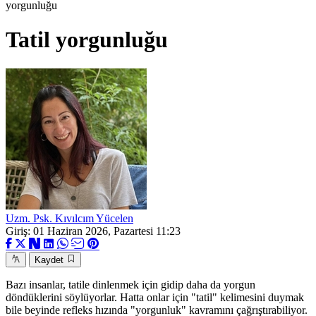
yorgunluğu
Tatil yorgunluğu
Uzm. Psk. Kıvılcım Yücelen
Giriş: 01 Haziran 2026, Pazartesi 11:23
Kaydet
Bazı insanlar, tatile dinlenmek için gidip daha da yorgun
döndüklerini söylüyorlar. Hatta onlar için "tatil" kelimesini duymak
bile beyinde refleks hızında "yorgunluk" kavramını çağrıştırabiliyor.