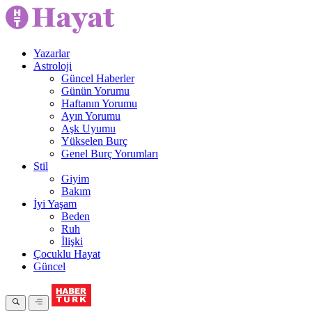
Yazarlar
Astroloji
Güncel Haberler
Günün Yorumu
Haftanın Yorumu
Ayın Yorumu
Aşk Uyumu
Yükselen Burç
Genel Burç Yorumları
Stil
Giyim
Bakım
İyi Yaşam
Beden
Ruh
İlişki
Çocuklu Hayat
Güncel