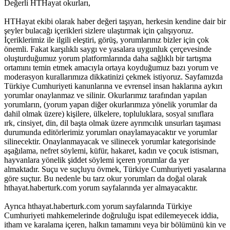
Değerli HTHayat okurları,
HTHayat ekibi olarak haber değeri taşıyan, herkesin kendine dair bir
şeyler bulacağı içerikleri sizlere ulaştırmak için çalışıyoruz.
İçeriklerimiz ile ilgili eleştiri, görüş, yorumlarınız bizler için çok
önemli. Fakat karşılıklı saygı ve yasalara uygunluk çerçevesinde
oluşturduğumuz yorum platformlarında daha sağlıklı bir tartışma
ortamını temin etmek amacıyla ortaya koyduğumuz bazı yorum ve
moderasyon kurallarımıza dikkatinizi çekmek istiyoruz. Sayfamızda
Türkiye Cumhuriyeti kanunlarına ve evrensel insan haklarına aykırı
yorumlar onaylanmaz ve silinir. Okurlarımız tarafından yapılan
yorumların, (yorum yapan diğer okurlarımıza yönelik yorumlar da
dahil olmak üzere) kişilere, ülkelere, topluluklara, sosyal sınıflara
ırk, cinsiyet, din, dil başta olmak üzere ayrımcılık unsurları taşıması
durumunda editörlerimiz yorumları onaylamayacaktır ve yorumlar
silinecektir. Onaylanmayacak ve silinecek yorumlar kategorisinde
aşağılama, nefret söylemi, küfür, hakaret, kadın ve çocuk istismarı,
hayvanlara yönelik şiddet söylemi içeren yorumlar da yer
almaktadır. Suçu ve suçluyu övmek, Türkiye Cumhuriyeti yasalarına
göre suçtur. Bu nedenle bu tarz okur yorumları da doğal olarak
hthayat.haberturk.com yorum sayfalarında yer almayacaktır.
Ayrıca hthayat.haberturk.com yorum sayfalarında Türkiye
Cumhuriyeti mahkemelerinde doğruluğu ispat edilemeyecek iddia,
itham ve karalama içeren, halkın tamamını veya bir bölümünü kin ve