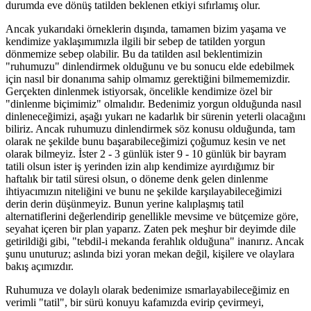
durumda eve dönüş tatilden beklenen etkiyi sıfırlamış olur.
Ancak yukarıdaki örneklerin dışında, tamamen bizim yaşama ve
kendimize yaklaşımımızla ilgili bir sebep de tatilden yorgun
dönmemize sebep olabilir. Bu da tatilden asıl beklentimizin
"ruhumuzu" dinlendirmek olduğunu ve bu sonucu elde edebilmek
için nasıl bir donanıma sahip olmamız gerektiğini bilmememizdir.
Gerçekten dinlenmek istiyorsak, öncelikle kendimize özel bir
"dinlenme biçimimiz" olmalıdır. Bedenimiz yorgun olduğunda nasıl
dinleneceğimizi, aşağı yukarı ne kadarlık bir sürenin yeterli olacağını
biliriz. Ancak ruhumuzu dinlendirmek söz konusu olduğunda, tam
olarak ne şekilde bunu başarabileceğimizi çoğumuz kesin ve net
olarak bilmeyiz. İster 2 - 3 günlük ister 9 - 10 günlük bir bayram
tatili olsun ister iş yerinden izin alıp kendimize ayırdığımız bir
haftalık bir tatil süresi olsun, o döneme denk gelen dinlenme
ihtiyacımızın niteliğini ve bunu ne şekilde karşılayabileceğimizi
derin derin düşünmeyiz. Bunun yerine kalıplaşmış tatil
alternatiflerini değerlendirip genellikle mevsime ve bütçemize göre,
seyahat içeren bir plan yaparız. Zaten pek meşhur bir deyimde dile
getirildiği gibi, "tebdil-i mekanda ferahlık olduğuna" inanırız. Ancak
şunu unuturuz; aslında bizi yoran mekan değil, kişilere ve olaylara
bakış açımızdır.
Ruhumuza ve dolaylı olarak bedenimize ısmarlayabileceğimiz en
verimli "tatil", bir sürü konuyu kafamızda evirip çevirmeyi,