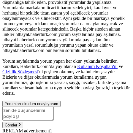
düşmanlığa tahrik eden, provokatif yorumlar da yapılamaz.
Yorumlarda markaların ticari itibarını zedeleyici, karalayıcı ve
herhangi bir şekilde ticari zarara yol açabilecek yorumlar
onaylanmayacak ve silinecektir. Aynı şekilde bir markaya yönelik
promosyon veya reklam amaçlı yorumlar da onaylanmayacak ve
silinecek yorumlar kategorisindedir. Başka hiçbir siteden alınan
linkler hthayat.haberturk.com yorum sayfalarında paylaşılamaz.
hthayat.haberturk.com yorum sayfalarında paylaşılan tüm
yorumların yasal sorumluluğu yorumu yapan okura aittir ve
hthayat.haberturk.com bunlardan sorumlu tutulamaz.
Yorum sayfalarında yorum yapan her okur, yukarıda belirtilen
kuralları, Haberturk.com’da yayınlanan
Kullanım Koşulları'nı
ve
Gizlilik Sözleşmesi
'ni peşinen okumuş ve kabul etmiş sayılır.
Bizlerle ve diğer okurlarımızla yorum kurallarına uygun
yorumlarınızı, görüşlerinizi yasalar, saygı, nezaket, birlikte yaşama
kuralları ve insan haklarına uygun şekilde paylaştığınız için teşekkür
ederiz.
Yorumları okudum onaylıyorum
Gönder
REKLAM advertisement1