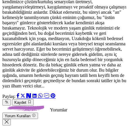
kendimizce çözüm/kurtuluş senaryoları üretmeyi,
yargılamayı/eleştirmeyi, kaygılanmayı ve proaktif olmaya çalışmayı
bırakabildiğimiz anlardır. Dikkat ederseniz, bu süreyi ancak "an"
kelimesiyle tanımlıyorum çünkü eminim çoğumuz, bu "üstün
başarıyı" günlerce gösterebilecek kadar kendimizi akışa
bırakamayız. Teknolojik ve modern yaşam günlük rutinimizi ele
geçirdiğinden beri, bu doğal becerimizi kaybettik ve geri
kazanabilmek için yoga, meditasyon, Uzakdoğu kökenli bedensel
egzersizler gibi alanlardaki kurslara veya bireysel terapi seanslarına
servet harcıyoruz. Eğer bu becerimizi geliştirmeyi öğrenebilirsek,
adına tatil dediğimiz sürelerde nereye gidersek gidelim, aynı iç
huzuruyla gidip döneceğimiz için en fazla bedensel bir yorgunluk
hissederek döneriz. Bu da birkaç günlük erken yatma ve daha az
günlük aktivite ile giderebileceğimiz bir durum olur. Bu bilgiler
ışığında, umarım herkesin geçmiş bayram tatili hem keyifli hem de
dinlendirici geçmiştir; geçmediyse de bundan sonraki tatiller için bu
yazı ilham verici olur...
Paylaş:
Kaydet
Yorumlar
Yorum Kuralları