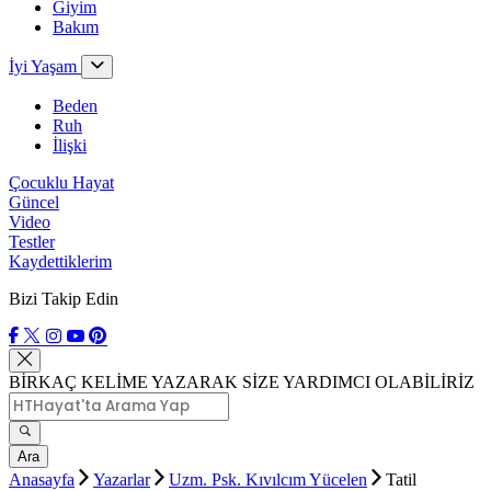
Giyim
Bakım
İyi Yaşam
Beden
Ruh
İlişki
Çocuklu Hayat
Güncel
Video
Testler
Kaydettiklerim
Bizi Takip Edin
BİRKAÇ KELİME YAZARAK SİZE YARDIMCI OLABİLİRİZ
Ara
Anasayfa
Yazarlar
Uzm. Psk. Kıvılcım Yücelen
Tatil