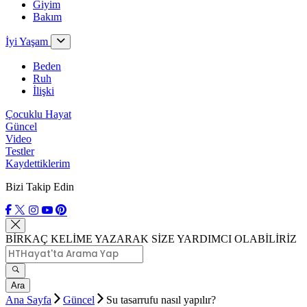
Giyim
Bakım
İyi Yaşam
Beden
Ruh
İlişki
Çocuklu Hayat
Güncel
Video
Testler
Kaydettiklerim
Bizi Takip Edin
BİRKAÇ KELİME YAZARAK SİZE YARDIMCI OLABİLİRİZ
Ara
Ana Sayfa
Güncel
Su tasarrufu nasıl yapılır?