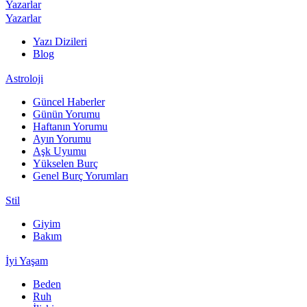
Yazarlar
Yazarlar
Yazı Dizileri
Blog
Astroloji
Güncel Haberler
Günün Yorumu
Haftanın Yorumu
Ayın Yorumu
Aşk Uyumu
Yükselen Burç
Genel Burç Yorumları
Stil
Giyim
Bakım
İyi Yaşam
Beden
Ruh