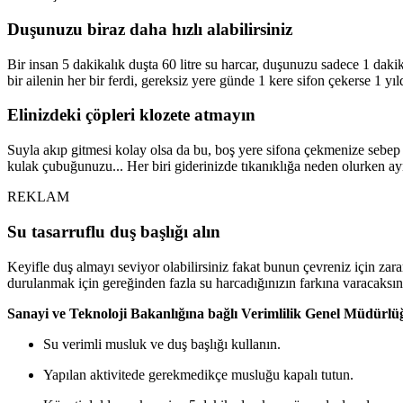
Duşunuzu biraz daha hızlı alabilirsiniz
Bir insan 5 dakikalık duşta 60 litre su harcar, duşunuzu sadece 1 dakika
bir ailenin her bir ferdi, gereksiz yere günde 1 kere sifon çekerse 1 yı
Elinizdeki çöpleri klozete atmayın
Suyla akıp gitmesi kolay olsa da bu, boş yere sifona çekmenize sebep o
kulak çubuğunuzu... Her biri giderinizde tıkanıklığa neden olurken a
REKLAM
Su tasarruflu duş başlığı alın
Keyifle duş almayı seviyor olabilirsiniz fakat bunun çevreniz için zara
durulanmak için gereğinden fazla su harcadığınızın farkına varacaksın
Sanayi ve Teknoloji Bakanlığına bağlı Verimlilik Genel Müdürlüğü
Su verimli musluk ve duş başlığı kullanın.
Yapılan aktivitede gerekmedikçe musluğu kapalı tutun.