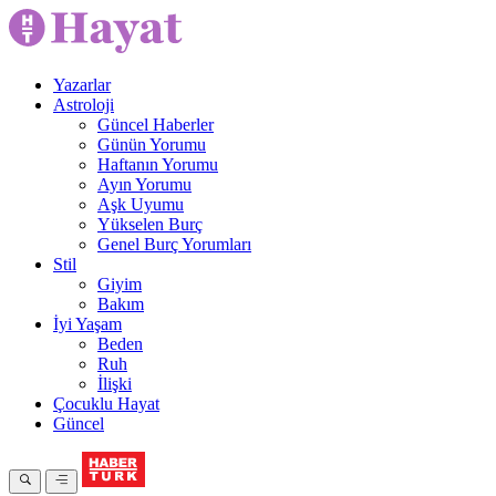
Yazarlar
Astroloji
Güncel Haberler
Günün Yorumu
Haftanın Yorumu
Ayın Yorumu
Aşk Uyumu
Yükselen Burç
Genel Burç Yorumları
Stil
Giyim
Bakım
İyi Yaşam
Beden
Ruh
İlişki
Çocuklu Hayat
Güncel