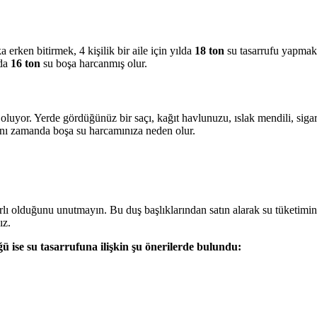
 erken bitirmek, 4 kişilik bir aile için yılda
18 ton
su tasarrufu yapmak 
lda
16 ton
su boşa harcanmış olur.
luyor. Yerde gördüğünüz bir saçı, kağıt havlunuzu, ıslak mendili, sigar
ynı zamanda boşa su harcamınıza neden olur.
rlı olduğunu unutmayın. Bu duş başlıklarından satın alarak su tüketiminiz
ız.
 ise su tasarrufuna ilişkin şu önerilerde bulundu: