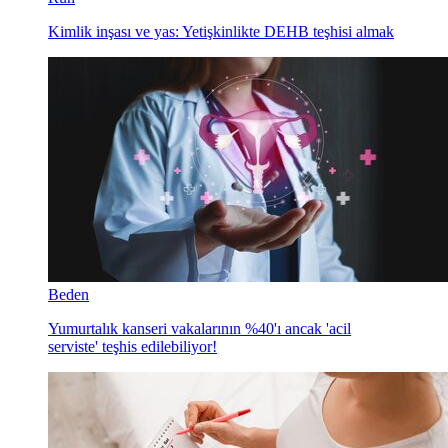
Kimlik inşası ve yas: Yetişkinlikte DEHB teşhisi almak
Beden
Yumurtalık kanseri vakalarının %40'ı ancak 'acil
serviste' teşhis edilebiliyor!