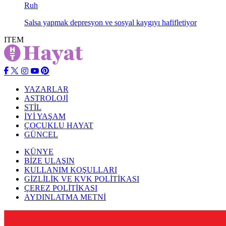
Ruh
Salsa yapmak depresyon ve sosyal kaygıyı hafifletiyor
ITEM
YAZARLAR
ASTROLOJİ
STİL
İYİ YAŞAM
ÇOÇUKLU HAYAT
GÜNCEL
KÜNYE
BİZE ULAŞIN
KULLANIM KOŞULLARI
GİZLİLİK VE KVK POLİTİKASI
ÇEREZ POLİTİKASI
AYDINLATMA METNİ