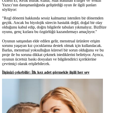
Özlem Er, Refik Burak Atatür, Suat Batuhan Esirger ve Yetkin
Yazıcı’nın danışmanlığında geliştirdiği oyun ile ilgili şunları
söylüyor:
"Regl dönemi hakkında sessiz kalmamız istenilen bir dönemden
geçtik. Ancak bu biyolojik sürecin hastalık değil, doğal bir olay
olduğunu kabul edip, doğru bilgilerle tabuları yıkmalıyız. BizBize
oyunu, genç kızlara bu özgürlüğü kazandırmayı amaçlıyor."
Oyunun satışından elde edilen gelir, menstrual ürünlere erişim
sorunu yaşayan kız çocuklarına destek olmak için kullanılacak.
Barlas, menstrual yoksulluğun küresel bir sorun olduğunu ve bu
proje ile bu soruna dikkat çekmek istediklerini belirtiyor. Ayrıca,
oyunun ücretsiz baskı dosyaları ve bilgilendirici içeriklerine
çevrimiçi olarak erişilebilecek.
İlginizi çekebilir: İlk kez adet görmekle ilgili her şey