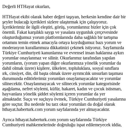
Değerli HTHayat okurları,
HTHayat ekibi olarak haber değeri taşıyan, herkesin kendine dair bir
şeyler bulacağı içerikleri sizlere ulaştırmak için çalışıyoruz.
İçeriklerimiz ile ilgili eleştiri, görüş, yorumlarınız bizler için çok
önemli. Fakat karşılıklı saygı ve yasalara uygunluk çerçevesinde
oluşturduğumuz yorum platformlarında daha sağlıklı bir tartışma
ortamını temin etmek amacıyla ortaya koyduğumuz bazı yorum ve
moderasyon kurallarımıza dikkatinizi çekmek istiyoruz. Sayfamızda
Türkiye Cumhuriyeti kanunlarına ve evrensel insan haklarına aykırı
yorumlar onaylanmaz ve silinir. Okurlarımız tarafından yapılan
yorumların, (yorum yapan diğer okurlarımıza yönelik yorumlar da
dahil olmak üzere) kişilere, ülkelere, topluluklara, sosyal sınıflara
ırk, cinsiyet, din, dil başta olmak üzere ayrımcılık unsurları taşıması
durumunda editörlerimiz yorumları onaylamayacaktır ve yorumlar
silinecektir. Onaylanmayacak ve silinecek yorumlar kategorisinde
aşağılama, nefret söylemi, küfür, hakaret, kadın ve çocuk istismarı,
hayvanlara yönelik şiddet söylemi içeren yorumlar da yer
almaktadır. Suçu ve suçluyu övmek, Türkiye Cumhuriyeti yasalarına
göre suçtur. Bu nedenle bu tarz okur yorumları da doğal olarak
hthayat.haberturk.com yorum sayfalarında yer almayacaktır.
Ayrıca hthayat.haberturk.com yorum sayfalarında Türkiye
Cumhuriyeti mahkemelerinde doğruluğu ispat edilemeyecek iddia,