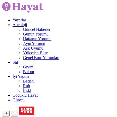
Yazarlar
Astroloji
Güncel Haberler
Günün Yorumu
Haftanın Yorumu
Ayın Yorumu
Aşk Uyumu
Yükselen Burç
Genel Burç Yorumları
Stil
Giyim
Bakım
İyi Yaşam
Beden
Ruh
İlişki
Çocuklu Hayat
Güncel