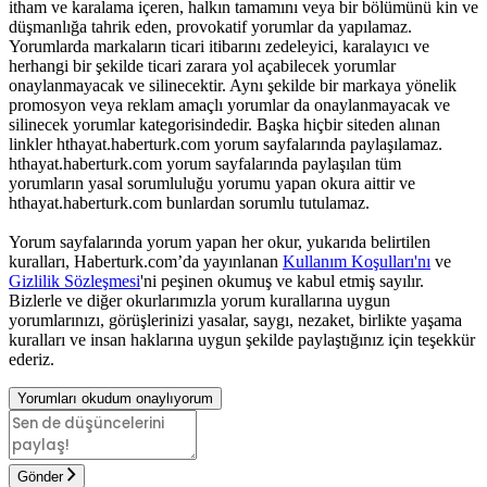
itham ve karalama içeren, halkın tamamını veya bir bölümünü kin ve
düşmanlığa tahrik eden, provokatif yorumlar da yapılamaz.
Yorumlarda markaların ticari itibarını zedeleyici, karalayıcı ve
herhangi bir şekilde ticari zarara yol açabilecek yorumlar
onaylanmayacak ve silinecektir. Aynı şekilde bir markaya yönelik
promosyon veya reklam amaçlı yorumlar da onaylanmayacak ve
silinecek yorumlar kategorisindedir. Başka hiçbir siteden alınan
linkler hthayat.haberturk.com yorum sayfalarında paylaşılamaz.
hthayat.haberturk.com yorum sayfalarında paylaşılan tüm
yorumların yasal sorumluluğu yorumu yapan okura aittir ve
hthayat.haberturk.com bunlardan sorumlu tutulamaz.
Yorum sayfalarında yorum yapan her okur, yukarıda belirtilen
kuralları, Haberturk.com’da yayınlanan
Kullanım Koşulları'nı
ve
Gizlilik Sözleşmesi
'ni peşinen okumuş ve kabul etmiş sayılır.
Bizlerle ve diğer okurlarımızla yorum kurallarına uygun
yorumlarınızı, görüşlerinizi yasalar, saygı, nezaket, birlikte yaşama
kuralları ve insan haklarına uygun şekilde paylaştığınız için teşekkür
ederiz.
Yorumları okudum onaylıyorum
Gönder