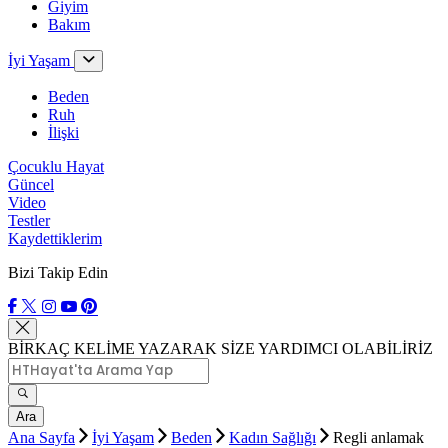
Giyim
Bakım
İyi Yaşam
Beden
Ruh
İlişki
Çocuklu Hayat
Güncel
Video
Testler
Kaydettiklerim
Bizi Takip Edin
BİRKAÇ KELİME YAZARAK SİZE YARDIMCI OLABİLİRİZ
Ara
Ana Sayfa
İyi Yaşam
Beden
Kadın Sağlığı
Regli anlamak