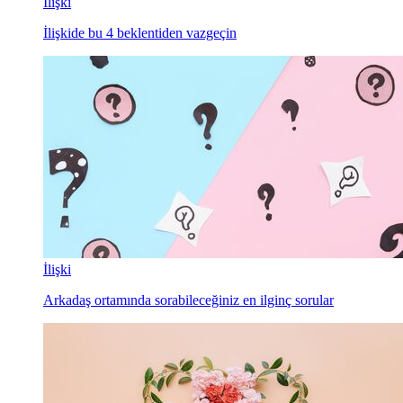
İlişki
İlişkide bu 4 beklentiden vazgeçin
İlişki
Arkadaş ortamında sorabileceğiniz en ilginç sorular