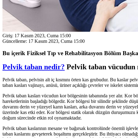
Giriş:
17 Kasım 2023, Cuma 15:00
Güncelleme:
17 Kasım 2023, Cuma 15:00
Bu içerik Fiziksel Tıp ve Rehabilitasyon Bölüm Başka
Pelvik taban nedir?
Pelvik taban vücudun n
Pelvik taban, pelvisin alt iç kısmını örten kas grubudur. Bu kaslar pel
taban kasları vajinayı, anüsü, üriner açıklığı çevreler ve iskelet siste
Pelvik taban kasları vücudun kor bölgesinin tabanında yer alır. Kor bö
hareketlerinin başladığı bölgedir. Kor bölgesi bir silindir şeklinde düş
duvarını derin ve yüzeyel karın kasları, arka duvarını derin ve yüzeyel 
üzerinde kas etki eder. Kor bölgesi statik olarak düzgün duruşumuzu 
doğum sürecinde etkin rol oynamaktadır.
Pelvik taban kaslarının mesane ve bağırsak kontrolünde önemli işlevleri 
taban kaslarını gevşeterek boşaltımı gerçekleştirir. Bu ihtiyacı olmad