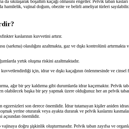
a da sıkılaşarak boşaltım kaçağı olmasını engeller. Pelvik taban kasları
da hamilelik, vajinal doğum, obezite ve belirli ameliyat türleri sayılabili
rdir?
inkter kaslarının kuvvetini artırır.
susu (sarkma) olasılığını azaltmakta, gaz ve dışkı kontrolünü artırmakta v
ğumlarda yırtık oluşma riskini azaltmaktadır.
ı kuvvetlendirdiği için, idrar ve dışkı kaçağının önlenmesinde ve cinsel
rma, ağır bir şey kaldırma gibi durumlarda idrar kaçırmaktır. Pelvik tab
n olabilecek başka bir şey yapmak üzere olduğunuz her an pelvik taban k
n egzersizleri son derece önemlidir. İdrar tutamayan kişiler aniden idr
 koşmak yerine oturarak veya ayakta durarak ve pelvik kaslarını kasmalar
i açısından önemlidir.
vajinaya doğru şişkinlik oluşturmasıdır. Pelvik taban zayıfsa ve organ