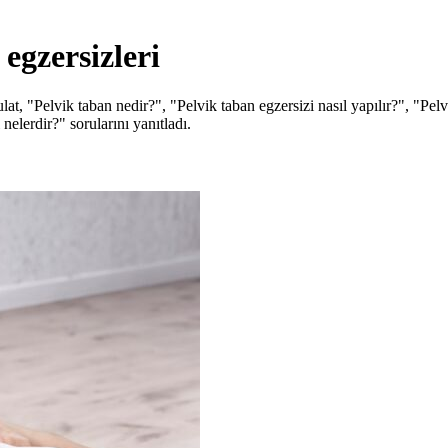
egzersizleri
, "Pelvik taban nedir?", "Pelvik taban egzersizi nasıl yapılır?", "Pelv
 nelerdir?" sorularını yanıtladı.