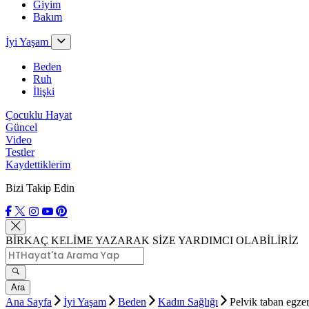
Giyim
Bakım
İyi Yaşam
Beden
Ruh
İlişki
Çocuklu Hayat
Güncel
Video
Testler
Kaydettiklerim
Bizi Takip Edin
BİRKAÇ KELİME YAZARAK SİZE YARDIMCI OLABİLİRİZ
Ara
Ana Sayfa
İyi Yaşam
Beden
Kadın Sağlığı
Pelvik taban egzers