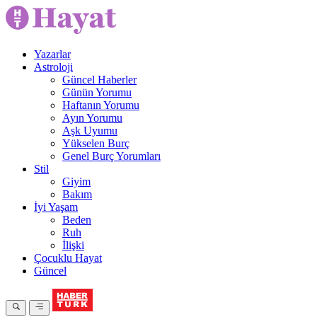
Yazarlar
Astroloji
Güncel Haberler
Günün Yorumu
Haftanın Yorumu
Ayın Yorumu
Aşk Uyumu
Yükselen Burç
Genel Burç Yorumları
Stil
Giyim
Bakım
İyi Yaşam
Beden
Ruh
İlişki
Çocuklu Hayat
Güncel