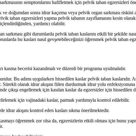
 sarkmasının semptomlarını hafifletmek için pelvik taban egzersizleri ön
ik ve doğumdan sonra idrar kaçırma veya pelvik organ sarkması riskini
pelvik taban egzersizleri yapma pelvik tabanın zayıflamasını kesin olara
üçlendirdiğinden, yardımcı olabilir.
n sarkması gibi durumlarda pelvik taban kaslarını etkili bir şekilde nası
sorunlarda bu kasları nasıl gevşetebileceğinizi öğrenmek pelvik taban egz
ları kasma becerisi kazanılmalı ve düzenli bir programa uyulmalıdır.
rdurulur. Bu adımı uygularken hissedilen kaslar pelvik taban kaslarıdır.
r. Sürekli olarak idrar akışını fiilen durdurmak idrar yolu enfeksiyonuna 
de çıkışı engellemek için kasılan kaslar da egzersizler için hissedilen d
lirlemek için vajinadaki kaslar, parmak yardımıyla kontrol edilebilir.
e idrar akışını kontrol eden kasları sıkma önerilmektedir.
 kasmayı öğrenmek zor olsa da, egzersizlerin etkili olması için bunu y
r.