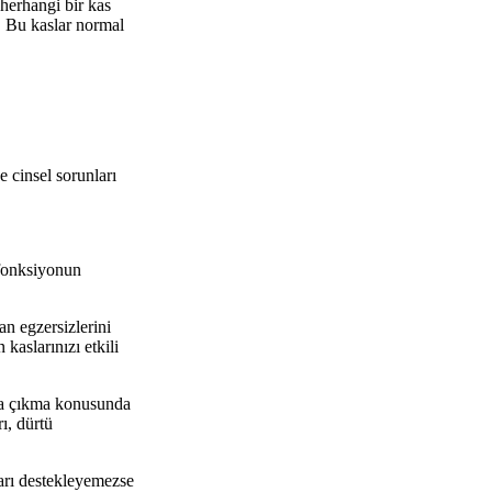
 herhangi bir kas
r. Bu kaslar normal
e cinsel sorunları
 fonksiyonun
an egzersizlerini
aslarınızı etkili
ara çıkma konusunda
ı, dürtü
ları destekleyemezse