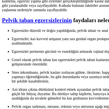
kaldırma, egzersiz yapma gibi eylemler gerçekleştirildiğinde kaslar dah
gibi yaralanabilir veya zayıflayabilir. Katkıda bulunan faktörler arasın
yaşlanma nedeniyle zamanla zayıflayabilir.
Pelvik taban egzersizlerinin
faydaları nele
Egzersizler düzenli ve doğru yapıldığında, pelvik taban ve anal sf
Egzersizler, kas kuvveti artışının yanı sıra genital organ prolap
azaltmaktadır.
Egzersizler perinenin gücünü ve esnekliğini artırarak vajinal do
Genel olarak pelvik taban kas egzersizleri pelvik taban kasların
gelişmesinde önemlidir.
Stres inkontinans, pelvik kasları zorlayan gülme, öksürme, hapşı
yapmayı öğrendiğinizde, bu gibi durumlarda veya sızıntıya nede
bir şekilde kasabilirsiniz.
Ani idrara çıkma dürtüsünü kontrol etmek açısından pelvik taba
güçlü bir ihtiyaç duyarlar. Bu dürtüye sahip kişilerin, banyoya
azaldığında da tuvalete gitmeleri bu kas grubunun kuvvetlenmes
Pelvik organ sarkması, mesane, rektum veya uterusun aşağı inip 