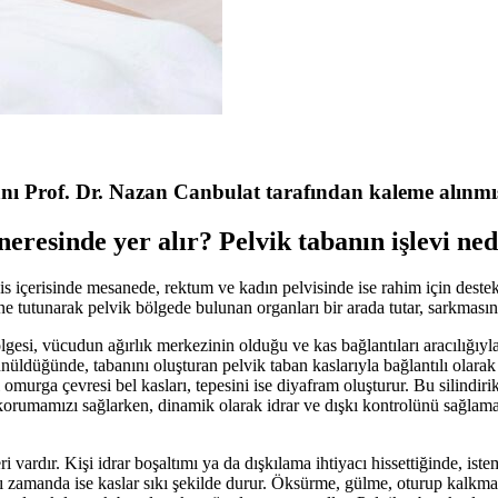
nı Prof. Dr. Nazan Canbulat tarafından kaleme alınmış
eresinde yer alır? Pelvik tabanın işlevi ned
vis içerisinde mesanede, rektum ve kadın pelvisinde ise rahim için destek
mine tutunarak pelvik bölgede bulunan organları bir arada tutar, sarkmasın
lgesi, vücudun ağırlık merkezinin olduğu ve kas bağlantıları aracılığıy
ünüldüğünde, tabanını oluşturan pelvik taban kaslarıyla bağlantılı olarak 
omurga çevresi bel kasları, tepesini ise diyafram oluşturur. Bu silindiri
korumamızı sağlarken, dinamik olarak idrar ve dışkı kontrolünü sağlama
vardır. Kişi idrar boşaltımı ya da dışkılama ihtiyacı hissettiğinde, iste
ığı zamanda ise kaslar sıkı şekilde durur. Öksürme, gülme, oturup kalkma