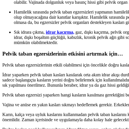
olabilir. Vajinada dolgunluk veya basınç hissi gibi pelvik organ
Hamilelik sırasında pelvik taban egzersizleri yapmanın hamilel
olup olmayacağına dair kanıtlar karışıktır. Hamilelik sırasında 
olmasa da, bu egzersizler pelvik organları destekleyen kasları g
Sık idrara çıkma,
idrar kaçırma,
gaz, dışkı kaçırma, pelvik orga
idrar, dışkı boşaltım güçlüğü, kabızlık, kronik pelvik ağrı gibi 
mümkün olabilmektedir.
Pelvik taban egzersizlerinin etkisini artırmak için…
Pelvik taban egzersizlerinin etkili olabilmesi için öncelikle doğru kas
İdrar yaparken pelvik taban kasları kasılarak orta akım idrar akışı du
sadece başlangıçta kasların yerini doğru belirlemek için kullanılmalıdı
sık yapılması önerilmez. Bununla beraber, idrar ya da gaz hissi geldiğin
Pelvik taban egzersizi yaparken hangi kasların kasılması gerektiğini be
Vajina ve anüse en yakın kasları sıkmayı hedeflemek gerekir. Erkeklerd
Karın, kalça veya uyluk kaslarını kullanmadan pelvik taban kaslarını
önemlidir. Zaman içerisinde ve uygulamayla daha kolay hale gelecekti