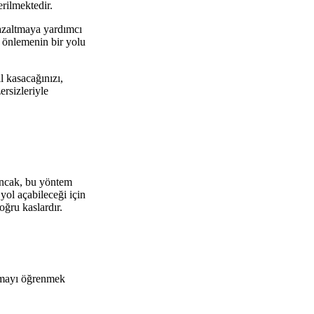
erilmektedir.
 azaltmaya yardımcı
k önlemenin bir yolu
l kasacağınızı,
ersizleriyle
 Ancak, bu yöntem
yol açabileceği için
oğru kaslardır.
apmayı öğrenmek