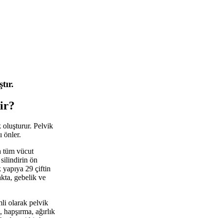
tır.
ir?
 oluşturur. Pelvik
ı önler.
la tüm vücut
silindirin ön
k yapıya 29 çiftin
kta, gebelik ve
mli olarak pelvik
, hapşırma, ağırlık