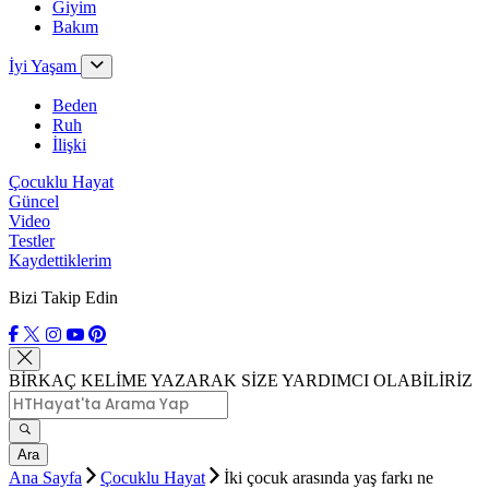
Giyim
Bakım
İyi Yaşam
Beden
Ruh
İlişki
Çocuklu Hayat
Güncel
Video
Testler
Kaydettiklerim
Bizi Takip Edin
BİRKAÇ KELİME YAZARAK SİZE YARDIMCI OLABİLİRİZ
Ara
Ana Sayfa
Çocuklu Hayat
İki çocuk arasında yaş farkı ne