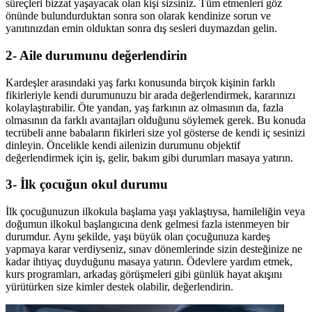
süreçleri bizzat yaşayacak olan kişi sizsiniz. Tüm etmenleri göz
önünde bulundurduktan sonra son olarak kendinize sorun ve
yanıtınızdan emin olduktan sonra dış sesleri duymazdan gelin.
2- Aile durumunu değerlendirin
Kardeşler arasındaki yaş farkı konusunda birçok kişinin farklı
fikirleriyle kendi durumunuzu bir arada değerlendirmek, kararınızı
kolaylaştırabilir. Öte yandan, yaş farkının az olmasının da, fazla
olmasının da farklı avantajları olduğunu söylemek gerek. Bu konuda
tecrübeli anne babaların fikirleri size yol gösterse de kendi iç sesinizi
dinleyin. Öncelikle kendi ailenizin durumunu objektif
değerlendirmek için iş, gelir, bakım gibi durumları masaya yatırın.
3- İlk çocuğun okul durumu
İlk çocuğunuzun ilkokula başlama yaşı yaklaştıysa, hamileliğin veya
doğumun ilkokul başlangıcına denk gelmesi fazla istenmeyen bir
durumdur. Aynı şekilde, yaşı büyük olan çocuğunuza kardeş
yapmaya karar verdiyseniz, sınav dönemlerinde sizin desteğinize ne
kadar ihtiyaç duyduğunu masaya yatırın. Ödevlere yardım etmek,
kurs programları, arkadaş görüşmeleri gibi günlük hayat akışını
yürütürken size kimler destek olabilir, değerlendirin.