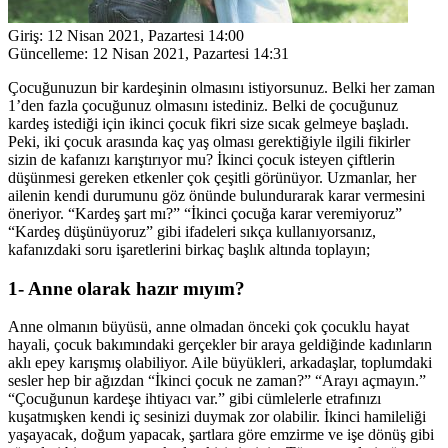
Giriş:
12 Nisan 2021, Pazartesi 14:00
Güncelleme:
12 Nisan 2021, Pazartesi 14:31
Çocuğunuzun bir kardeşinin olmasını istiyorsunuz. Belki her zaman
1’den fazla çocuğunuz olmasını istediniz. Belki de çocuğunuz
kardeş istediği için ikinci çocuk fikri size sıcak gelmeye başladı.
Peki, iki çocuk arasında kaç yaş olması gerektiğiyle ilgili fikirler
sizin de kafanızı karıştırıyor mu? İkinci çocuk isteyen çiftlerin
düşünmesi gereken etkenler çok çeşitli görünüyor. Uzmanlar, her
ailenin kendi durumunu göz önünde bulundurarak karar vermesini
öneriyor. “Kardeş şart mı?” “İkinci çocuğa karar veremiyoruz”
“Kardeş düşünüyoruz” gibi ifadeleri sıkça kullanıyorsanız,
kafanızdaki soru işaretlerini birkaç başlık altında toplayın;
1- Anne olarak hazır mıyım?
Anne olmanın büyüsü, anne olmadan önceki çok çocuklu hayat
hayali, çocuk bakımındaki gerçekler bir araya geldiğinde kadınların
aklı epey karışmış olabiliyor. Aile büyükleri, arkadaşlar, toplumdaki
sesler hep bir ağızdan “İkinci çocuk ne zaman?” “Arayı açmayın.”
“Çocuğunun kardeşe ihtiyacı var.” gibi cümlelerle etrafınızı
kuşatmışken kendi iç sesinizi duymak zor olabilir. İkinci hamileliği
yaşayacak, doğum yapacak, şartlara göre emzirme ve işe dönüş gibi