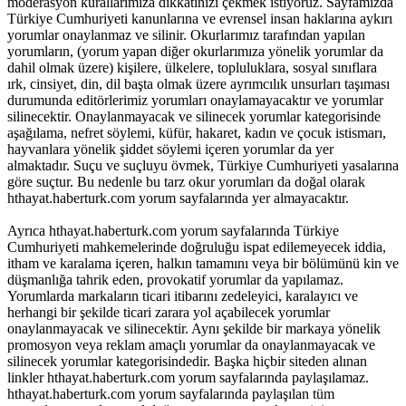
moderasyon kurallarımıza dikkatinizi çekmek istiyoruz. Sayfamızda
Türkiye Cumhuriyeti kanunlarına ve evrensel insan haklarına aykırı
yorumlar onaylanmaz ve silinir. Okurlarımız tarafından yapılan
yorumların, (yorum yapan diğer okurlarımıza yönelik yorumlar da
dahil olmak üzere) kişilere, ülkelere, topluluklara, sosyal sınıflara
ırk, cinsiyet, din, dil başta olmak üzere ayrımcılık unsurları taşıması
durumunda editörlerimiz yorumları onaylamayacaktır ve yorumlar
silinecektir. Onaylanmayacak ve silinecek yorumlar kategorisinde
aşağılama, nefret söylemi, küfür, hakaret, kadın ve çocuk istismarı,
hayvanlara yönelik şiddet söylemi içeren yorumlar da yer
almaktadır. Suçu ve suçluyu övmek, Türkiye Cumhuriyeti yasalarına
göre suçtur. Bu nedenle bu tarz okur yorumları da doğal olarak
hthayat.haberturk.com yorum sayfalarında yer almayacaktır.
Ayrıca hthayat.haberturk.com yorum sayfalarında Türkiye
Cumhuriyeti mahkemelerinde doğruluğu ispat edilemeyecek iddia,
itham ve karalama içeren, halkın tamamını veya bir bölümünü kin ve
düşmanlığa tahrik eden, provokatif yorumlar da yapılamaz.
Yorumlarda markaların ticari itibarını zedeleyici, karalayıcı ve
herhangi bir şekilde ticari zarara yol açabilecek yorumlar
onaylanmayacak ve silinecektir. Aynı şekilde bir markaya yönelik
promosyon veya reklam amaçlı yorumlar da onaylanmayacak ve
silinecek yorumlar kategorisindedir. Başka hiçbir siteden alınan
linkler hthayat.haberturk.com yorum sayfalarında paylaşılamaz.
hthayat.haberturk.com yorum sayfalarında paylaşılan tüm