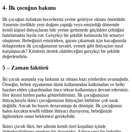
4- İlk çocuğun bakımı
İlk çocuğun özbakım becerilerini yerine getiriyor olması önemlidir.
Annenin özellikle yeni doğum yaptığı veya emzirdiği dönemde
kendi kişisel ihtiyaçlarını bile yerine getirmede güçlükler çektiğini
hatırlamakta fayda var. Gerçekçi bir şekilde kafanızda bir senaryo
oluşturun. Bebeğinizi emzirirken, gazını çıkarmak için kucağınızda
dolaştırırken ilk çocuğunuzun tuvalet, yemek gibi ihtiyaçları nasıl
karşılanacak? Kimlerin destek olabileceğini gerçekçi bir şekilde
değerlendirin.
5 – Zaman faktörü
İki çocuk arasında yaş farkının az olması bazı yönlerden avantajlıdır.
Örneğin, bebek eşyalarının tümü kullanımdan kalkmadan ve belki
bazıları elden çıkarılmadan önce tekrar kullanmaya devam edersiniz.
Her ikisini birden parka götürebilirsiniz. İlk çocuğunuzun
ihtiyaçlarıyla ikinci çocuğunuzun ihtiyaçları birbirine çok uzak
değildir. Ancak bu bazen dezavantaja da dönüşür. İlk çocuğunuz
halen kucakta teselli edilme ihtiyacı duyuyorsa, bebeğinizle
ilgilenirken onun beklemesi gerekebilir.
İkinci çocuk fikri, her ailenin kendi özel koşulları içinde
değerlendirilmesi gereken bir durumdur. Aileye yeni bir bebeğin