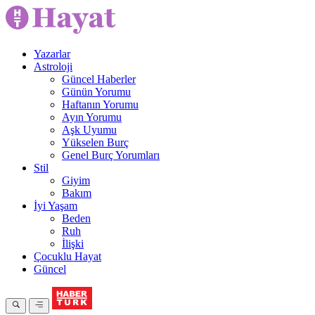
Yazarlar
Astroloji
Güncel Haberler
Günün Yorumu
Haftanın Yorumu
Ayın Yorumu
Aşk Uyumu
Yükselen Burç
Genel Burç Yorumları
Stil
Giyim
Bakım
İyi Yaşam
Beden
Ruh
İlişki
Çocuklu Hayat
Güncel