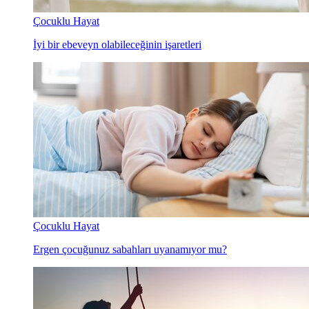
Çocuklu Hayat
İyi bir ebeveyn olabileceğinin işaretleri
Çocuklu Hayat
Ergen çocuğunuz sabahları uyanamıyor mu?