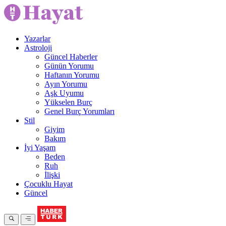
Yazarlar
Astroloji
Güncel Haberler
Günün Yorumu
Haftanın Yorumu
Ayın Yorumu
Aşk Uyumu
Yükselen Burç
Genel Burç Yorumları
Stil
Giyim
Bakım
İyi Yaşam
Beden
Ruh
İlişki
Çocuklu Hayat
Güncel