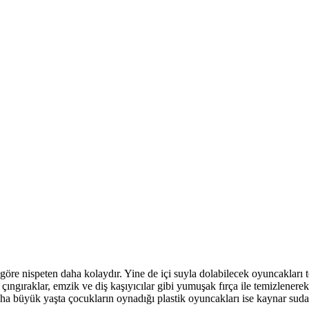
öre nispeten daha kolaydır. Yine de içi suyla dolabilecek oyuncakları t
çıngıraklar, emzik ve diş kaşıyıcılar gibi yumuşak fırça ile temizlenere
 Daha büyük yaşta çocukların oynadığı plastik oyuncakları ise kaynar sud