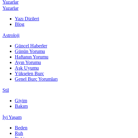
Yazarlar
Yazarlar
Yazı Dizileri
Blog
Astroloji
Güncel Haberler
Günün Yorumu
Haftanın Yorumu
Ayın Yorumu
Aşk Uyumu
Yükselen Burç
Genel Burç Yorumları
Stil
Giyim
Bakım
İyi Yaşam
Beden
Ruh