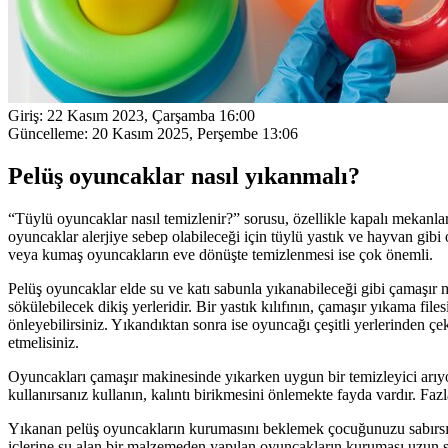
Giriş:
22 Kasım 2023, Çarşamba 16:00
Güncelleme:
20 Kasım 2025, Perşembe 13:06
Pelüş oyuncaklar nasıl yıkanmalı?
“Tüylü oyuncaklar nasıl temizlenir?” sorusu, özellikle kapalı mekanlar
oyuncaklar alerjiye sebep olabileceği için tüylü yastık ve hayvan gibi
veya kumaş oyuncakların eve dönüşte temizlenmesi ise çok önemli.
Pelüş oyuncaklar elde su ve katı sabunla yıkanabileceği gibi çamaşır
sökülebilecek dikiş yerleridir. Bir yastık kılıfının, çamaşır yıkama fi
önleyebilirsiniz. Yıkandıktan sonra ise oyuncağı çeşitli yerlerinden ç
etmelisiniz.
Oyuncakları çamaşır makinesinde yıkarken uygun bir temizleyici arıyor
kullanırsanız kullanın, kalıntı birikmesini önlemekte fayda vardır. Fa
Yıkanan pelüş oyuncakların kurumasını beklemek çocuğunuzu sabırsızla
içlerine su alan bir malzemeden yapılan oyuncakların kuruması uzun süre