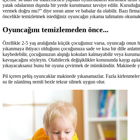
yatak odalarının dışında bir yerde kurutmanız tavsiye edilir. Kuruduğ
vermek doğru mu?” diye soran anne ve babalar da olabilir. Bazı firmal
öncelikle temizletmek istediğiniz oyuncağın yıkama talimatını okum
Oyuncağını temizlemeden önce...
Özellikle 2-5 yaş aralığında küçük çocuğunuz varsa, oyuncağı onun 
yıkanmaya ihtiyacı olduğunu çocuğunuza sade ve kısa bir dille anlatman
kaybedebilir, çocuğunuzun alıştığı kokuları kalmayabilir veya kuruma
kavuşacağını söyleyin. Olabilecek değişiklikler konusunda kaygı aşıl
yıkayacaksanız bunu bir oyuna çevirmek de mümkündür. Makinede yıkan
Pil içeren pelüş oyuncaklar makinede yıkanamazlar. Fazla kirlenmeler
su ile ıslatılmış nemli bezle tekrar silmek uygun olur.