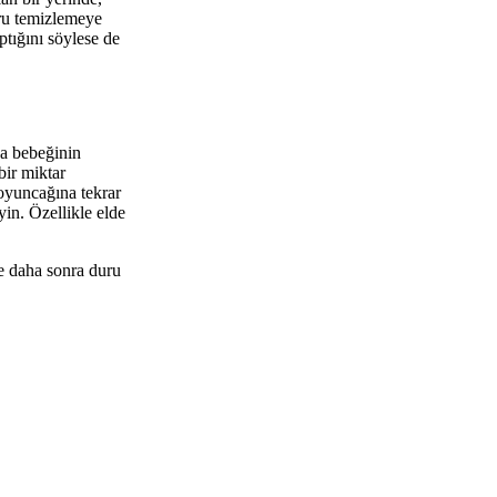
uru temizlemeye
ptığını söylese de
ya bebeğinin
bir miktar
 oyuncağına tekrar
in. Özellikle elde
e daha sonra duru