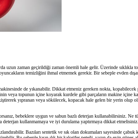
da uzun zaman geçirildiği zaman önemli hale gelir. Üzerinde sıklıkla to
 oyuncakların temizliğini ihmal etmemek gerekir. Bir sebeple evden dışar
 makinesinde de yıkanabilir. Dikkat etmeniz gereken nokta, kopabilecek 
lesinin veya topunun içine koyarak kurdele gibi parçaların makine içine k
ekiştirerek yıpranan veya sökülecek, kopacak hale gelen bir yerin olup o
sanız, bebeklere uygun ve sabun bazlı deterjan kullanabilirsiniz. Ne tü
zla deterjan kullanmamaya ve iyi durulama yaptırmaya dikkat etmelisiniz
ndırabilir. Bazıları sentetik ve sık olan dokumaları sayesinde çabuk k
bilir. Bu sebeple kışın ılık bir kalorifer peteği, yazın da evin güneş al