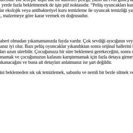
u yerde fazla bekletmemek de işin püf noktasıdır. “Pelüş oyuncakları k
ar ekolojik veya antibakteriyel kuru temizleme ile oyuncak temizliği ya
ak, malzemeye göre karar vermek en doğrusudur.
haberi olmadan yıkamamanızda fayda vardır. Çok sevdiği ayıcığının ve
ız iyi olur. Bazı pelüş oyuncaklar yıkandıktan sonra orijinal hallerini 
ları uzun sürebilir. Çocuğunuza bir süre beklemesi gerekeceğini, sonra
amamak ve çocuğunuzun kafasını karıştırmamak için fazla detaya girmey
acağını ve buna ait detayları anlatmanız ise şart değildir.
ini beklemeden sık sık temizlemek, sabunlu ve nemli bir bezle silmek v