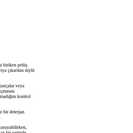
z biriken pelüş
ıya çıkarılan tüylü
parçalar veya
açmasını
lmadığını kontrol
r bir deterjan
.
uruyabilirken,
an bir yerinde,