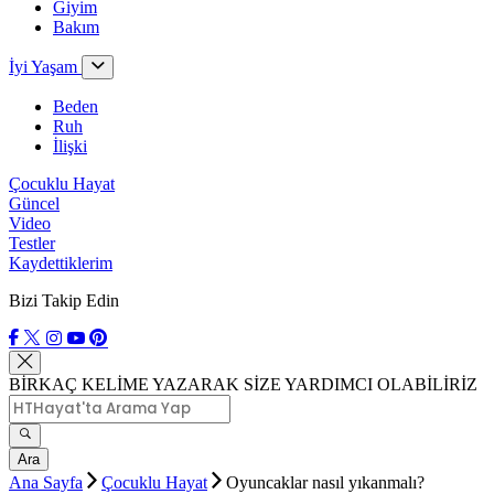
Giyim
Bakım
İyi Yaşam
Beden
Ruh
İlişki
Çocuklu Hayat
Güncel
Video
Testler
Kaydettiklerim
Bizi Takip Edin
BİRKAÇ KELİME YAZARAK SİZE YARDIMCI OLABİLİRİZ
Ara
Ana Sayfa
Çocuklu Hayat
Oyuncaklar nasıl yıkanmalı?