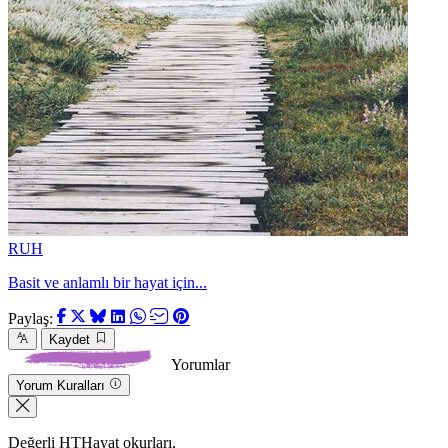
RUH
Basit ve anlamlı bir hayat için...
Paylaş:
Kaydet
Yorumlar
Yorum Kuralları
Değerli HTHayat okurları,