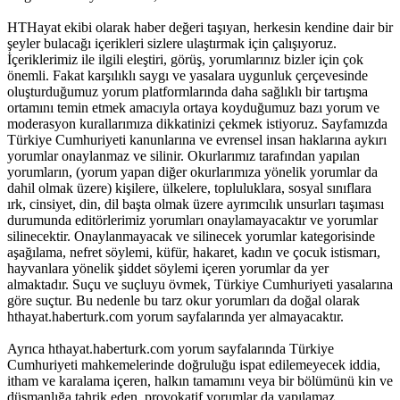
HTHayat ekibi olarak haber değeri taşıyan, herkesin kendine dair bir
şeyler bulacağı içerikleri sizlere ulaştırmak için çalışıyoruz.
İçeriklerimiz ile ilgili eleştiri, görüş, yorumlarınız bizler için çok
önemli. Fakat karşılıklı saygı ve yasalara uygunluk çerçevesinde
oluşturduğumuz yorum platformlarında daha sağlıklı bir tartışma
ortamını temin etmek amacıyla ortaya koyduğumuz bazı yorum ve
moderasyon kurallarımıza dikkatinizi çekmek istiyoruz. Sayfamızda
Türkiye Cumhuriyeti kanunlarına ve evrensel insan haklarına aykırı
yorumlar onaylanmaz ve silinir. Okurlarımız tarafından yapılan
yorumların, (yorum yapan diğer okurlarımıza yönelik yorumlar da
dahil olmak üzere) kişilere, ülkelere, topluluklara, sosyal sınıflara
ırk, cinsiyet, din, dil başta olmak üzere ayrımcılık unsurları taşıması
durumunda editörlerimiz yorumları onaylamayacaktır ve yorumlar
silinecektir. Onaylanmayacak ve silinecek yorumlar kategorisinde
aşağılama, nefret söylemi, küfür, hakaret, kadın ve çocuk istismarı,
hayvanlara yönelik şiddet söylemi içeren yorumlar da yer
almaktadır. Suçu ve suçluyu övmek, Türkiye Cumhuriyeti yasalarına
göre suçtur. Bu nedenle bu tarz okur yorumları da doğal olarak
hthayat.haberturk.com yorum sayfalarında yer almayacaktır.
Ayrıca hthayat.haberturk.com yorum sayfalarında Türkiye
Cumhuriyeti mahkemelerinde doğruluğu ispat edilemeyecek iddia,
itham ve karalama içeren, halkın tamamını veya bir bölümünü kin ve
düşmanlığa tahrik eden, provokatif yorumlar da yapılamaz.