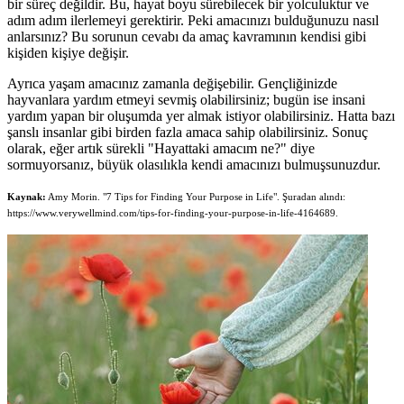
bir süreç değildir. Bu, hayat boyu sürebilecek bir yolculuktur ve
adım adım ilerlemeyi gerektirir. Peki amacınızı bulduğunuzu nasıl
anlarsınız? Bu sorunun cevabı da amaç kavramının kendisi gibi
kişiden kişiye değişir.
Ayrıca yaşam amacınız zamanla değişebilir. Gençliğinizde
hayvanlara yardım etmeyi sevmiş olabilirsiniz; bugün ise insani
yardım yapan bir oluşumda yer almak istiyor olabilirsiniz. Hatta bazı
şanslı insanlar gibi birden fazla amaca sahip olabilirsiniz. Sonuç
olarak, eğer artık sürekli "Hayattaki amacım ne?" diye
sormuyorsanız, büyük olasılıkla kendi amacınızı bulmuşsunuzdur.
Kaynak:
Amy Morin. "7 Tips for Finding Your Purpose in Life". Şuradan alındı:
https://www.verywellmind.com/tips-for-finding-your-purpose-in-life-4164689.