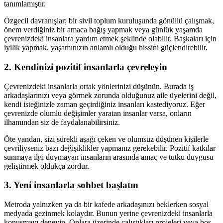
tanımlamıştır.
Özgecil davranışlar; bir sivil toplum kuruluşunda gönüllü çalışmak,
önem verdiğiniz bir amaca bağış yapmak veya günlük yaşamda
çevrenizdeki insanlara yardım etmek şeklinde olabilir. Başkaları için
iyilik yapmak, yaşamınızın anlamlı olduğu hissini güçlendirebilir.
2. Kendinizi pozitif insanlarla çevreleyin
Çevrenizdeki insanlarla ortak yönlerinizi düşünün. Burada iş
arkadaşlarınızı veya görmek zorunda olduğunuz aile üyelerini değil,
kendi isteğinizle zaman geçirdiğiniz insanları kastediyoruz. Eğer
çevrenizde olumlu değişimler yaratan insanlar varsa, onların
ilhamından siz de faydalanabilirsiniz.
Öte yandan, sizi sürekli aşağı çeken ve olumsuz düşünen kişilerle
çevriliyseniz bazı değişiklikler yapmanız gerekebilir. Pozitif katkılar
sunmaya ilgi duymayan insanların arasında amaç ve tutku duygusu
geliştirmek oldukça zordur.
3. Yeni insanlarla sohbet başlatın
Metroda yalnızken ya da bir kafede arkadaşınızı beklerken sosyal
medyada gezinmek kolaydır. Bunun yerine çevrenizdeki insanlarla
konuşmayı deneyin. Onlara üzerinde çalıştıkları projeleri veya boş