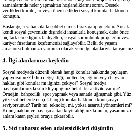
zamanlarında neler yapmaktan hoşlandıklarını sorun. Destek
verdikleri kuruluşlar veya önemsedikleri sosyal konular hakkında
konuşun.
Başlangıçta yabancılarla sohbet etmek biraz garip gelebilir. Ancak
kendi sosyal çevrenizin dışındaki insanlarla konuşmak, daha önce
hiç fark etmediğiniz faaliyetleri, sosyal sorumluluk projelerini veya
kariyer fırsatlarını keşfetmenizi sağlayabilir. Belki de yaşam
amacınızı bulmanıza yardımcı olacak yeni ilgi alanlarıyla tanışırsınız.
4. İlgi alanlarınızı keşfedin
Sosyal medyada düzenli olarak hangi konular hakkında paylaşım
yapıyorsunuz? İklim değişikliği, mülteciler, eğitim veya hayvan
hakları gibi konular mı ilginizi çekiyor? Sosyal medya
paylaşımlarınızda sürekli yaptığınız belirli bir aktivite var mı?
Örneğin; bahçecilik, spor yapmak veya sanatla uğraşmak gibi. Yüz
yüze sohbetlerde en çok hangi konular hakkında konuşmayı
seviyorsunuz? Tarih mi, teknoloji mi, yoksa tasarruf yöntemleri mi?
Konuşmaktan ve paylaşmaktan keyif aldığınız konular, yaşamınıza
anlam katan şeyleri ortaya çıkarabilir.
5. Sizi rahatsız eden adaletsizlikleri düşünün