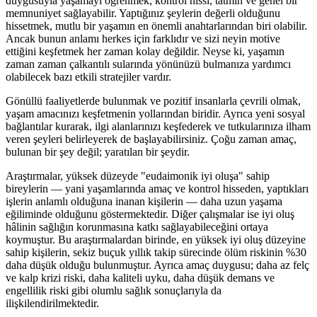
duygusuyla yaşamayı öğrenmek; kontrol hissi, tatmin ve genel bir
memnuniyet sağlayabilir. Yaptığınız şeylerin değerli olduğunu
hissetmek, mutlu bir yaşamın en önemli anahtarlarından biri olabilir.
Ancak bunun anlamı herkes için farklıdır ve sizi neyin motive
ettiğini keşfetmek her zaman kolay değildir. Neyse ki, yaşamın
zaman zaman çalkantılı sularında yönünüzü bulmanıza yardımcı
olabilecek bazı etkili stratejiler vardır.
Gönüllü faaliyetlerde bulunmak ve pozitif insanlarla çevrili olmak,
yaşam amacınızı keşfetmenin yollarından biridir. Ayrıca yeni sosyal
bağlantılar kurarak, ilgi alanlarınızı keşfederek ve tutkularınıza ilham
veren şeyleri belirleyerek de başlayabilirsiniz. Çoğu zaman amaç,
bulunan bir şey değil; yaratılan bir şeydir.
Araştırmalar, yüksek düzeyde "eudaimonik iyi oluşa" sahip
bireylerin — yani yaşamlarında amaç ve kontrol hisseden, yaptıkları
işlerin anlamlı olduğuna inanan kişilerin — daha uzun yaşama
eğiliminde olduğunu göstermektedir. Diğer çalışmalar ise iyi oluş
hâlinin sağlığın korunmasına katkı sağlayabileceğini ortaya
koymuştur. Bu araştırmalardan birinde, en yüksek iyi oluş düzeyine
sahip kişilerin, sekiz buçuk yıllık takip sürecinde ölüm riskinin %30
daha düşük olduğu bulunmuştur. Ayrıca amaç duygusu; daha az felç
ve kalp krizi riski, daha kaliteli uyku, daha düşük demans ve
engellilik riski gibi olumlu sağlık sonuçlarıyla da
ilişkilendirilmektedir.