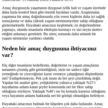
Amaç duygusuyla yaşamanın duygusal iyilik hali ve yaşam üzerinde
daha fazla kontrol hissi gibi önemli faydaları vardır. Araştırmalar,
yaşamına bir amaç doğrultusunda yön veren kişilerin daha iyi sağlık
sonuçlarına ve daha yüksek yaşam memnuniyetine sahip olduğunu
göstermektedir. Hayattaki amacınızı keşfetmek; öz değerlendirme
yapmayı, olumlu insanlarla etkileşim kurmayı ve sizi neyin motive
ettiğini anlamayı gerektirir. Bu süreç sonunda daha anlamlı bir
yaşam sürmenize yardımcı olabilir.
Neden bir amaç duygusuna ihtiyacınız
var?
Hiç diğer insanların hedeflerini, değerlerini ve yaşam amaçlarını
tamamen çözmüş gibi göründüğünü, sizin ise sadece öğle
yemeğinde ne yiyeceğinize karar vermeye çalıştığınızı düşündünüz
mü? Endişelenmeyin. Pek çok insan da her şeyi çözebilmiş değil.
Yapılan bir analize göre, yetişkinlerin yalnızca yaklaşık %25’i
hayatlarına anlam katan şeyler konusunda net bir fikre sahip
olduğunu söylüyor. Yaklaşık %40’ı ise bu konuda kararsız olduğunu
veya hayatının anlamı hakkında net bir görüşü olmadığını belirtiyor.
Hayattaki amacınızı bulmak bir klişeden çok daha fazlasıdır. Amaç