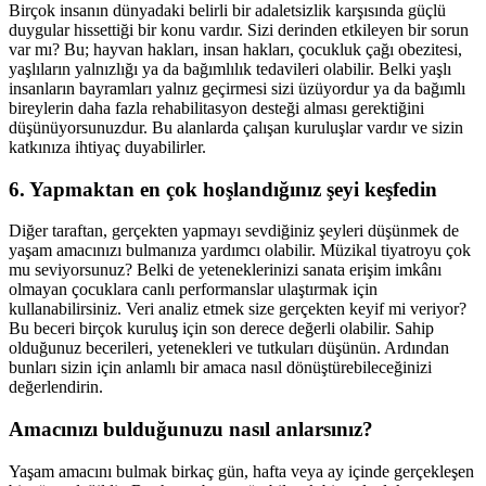
Birçok insanın dünyadaki belirli bir adaletsizlik karşısında güçlü
duygular hissettiği bir konu vardır. Sizi derinden etkileyen bir sorun
var mı? Bu; hayvan hakları, insan hakları, çocukluk çağı obezitesi,
yaşlıların yalnızlığı ya da bağımlılık tedavileri olabilir. Belki yaşlı
insanların bayramları yalnız geçirmesi sizi üzüyordur ya da bağımlı
bireylerin daha fazla rehabilitasyon desteği alması gerektiğini
düşünüyorsunuzdur. Bu alanlarda çalışan kuruluşlar vardır ve sizin
katkınıza ihtiyaç duyabilirler.
6. Yapmaktan en çok hoşlandığınız şeyi keşfedin
Diğer taraftan, gerçekten yapmayı sevdiğiniz şeyleri düşünmek de
yaşam amacınızı bulmanıza yardımcı olabilir. Müzikal tiyatroyu çok
mu seviyorsunuz? Belki de yeteneklerinizi sanata erişim imkânı
olmayan çocuklara canlı performanslar ulaştırmak için
kullanabilirsiniz. Veri analiz etmek size gerçekten keyif mi veriyor?
Bu beceri birçok kuruluş için son derece değerli olabilir. Sahip
olduğunuz becerileri, yetenekleri ve tutkuları düşünün. Ardından
bunları sizin için anlamlı bir amaca nasıl dönüştürebileceğinizi
değerlendirin.
Amacınızı bulduğunuzu nasıl anlarsınız?
Yaşam amacını bulmak birkaç gün, hafta veya ay içinde gerçekleşen