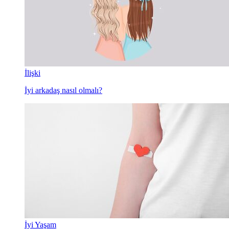
İlişki
İyi arkadaş nasıl olmalı?
İyi Yaşam