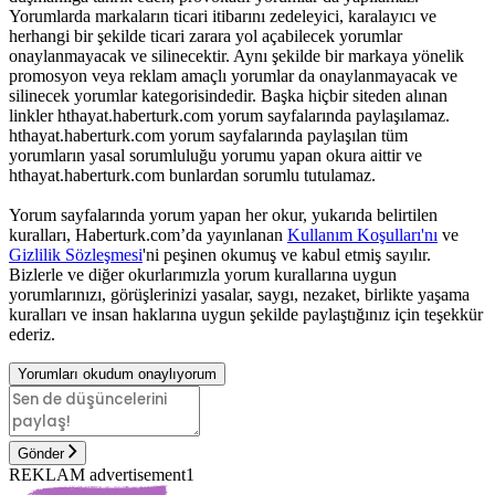
Yorumlarda markaların ticari itibarını zedeleyici, karalayıcı ve
herhangi bir şekilde ticari zarara yol açabilecek yorumlar
onaylanmayacak ve silinecektir. Aynı şekilde bir markaya yönelik
promosyon veya reklam amaçlı yorumlar da onaylanmayacak ve
silinecek yorumlar kategorisindedir. Başka hiçbir siteden alınan
linkler hthayat.haberturk.com yorum sayfalarında paylaşılamaz.
hthayat.haberturk.com yorum sayfalarında paylaşılan tüm
yorumların yasal sorumluluğu yorumu yapan okura aittir ve
hthayat.haberturk.com bunlardan sorumlu tutulamaz.
Yorum sayfalarında yorum yapan her okur, yukarıda belirtilen
kuralları, Haberturk.com’da yayınlanan
Kullanım Koşulları'nı
ve
Gizlilik Sözleşmesi
'ni peşinen okumuş ve kabul etmiş sayılır.
Bizlerle ve diğer okurlarımızla yorum kurallarına uygun
yorumlarınızı, görüşlerinizi yasalar, saygı, nezaket, birlikte yaşama
kuralları ve insan haklarına uygun şekilde paylaştığınız için teşekkür
ederiz.
Yorumları okudum onaylıyorum
Gönder
REKLAM advertisement1