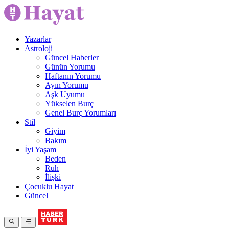
Yazarlar
Astroloji
Güncel Haberler
Günün Yorumu
Haftanın Yorumu
Ayın Yorumu
Aşk Uyumu
Yükselen Burç
Genel Burç Yorumları
Stil
Giyim
Bakım
İyi Yaşam
Beden
Ruh
İlişki
Çocuklu Hayat
Güncel