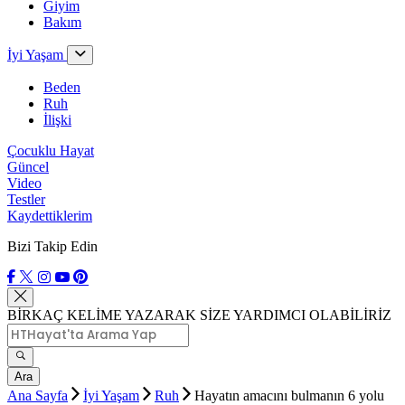
Giyim
Bakım
İyi Yaşam
Beden
Ruh
İlişki
Çocuklu Hayat
Güncel
Video
Testler
Kaydettiklerim
Bizi Takip Edin
BİRKAÇ KELİME YAZARAK SİZE YARDIMCI OLABİLİRİZ
Ara
Ana Sayfa
İyi Yaşam
Ruh
Hayatın amacını bulmanın 6 yolu