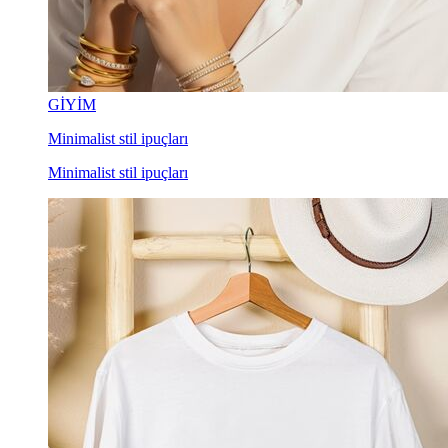
GİYİM
Minimalist stil ipuçları
Minimalist stil ipuçları