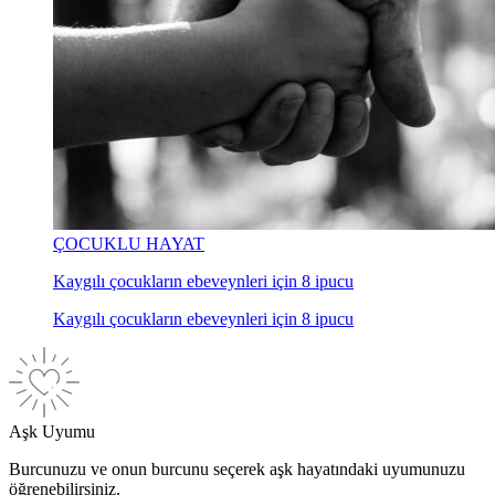
ÇOCUKLU HAYAT
Kaygılı çocukların ebeveynleri için 8 ipucu
Kaygılı çocukların ebeveynleri için 8 ipucu
Aşk Uyumu
Burcunuzu ve onun burcunu seçerek aşk hayatındaki uyumunuzu
öğrenebilirsiniz.