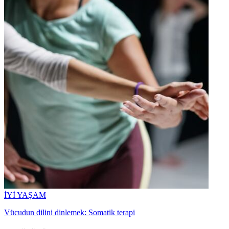
İYİ YAŞAM
Vücudun dilini dinlemek: Somatik terapi