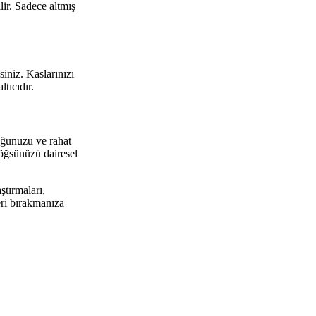
lir. Sadece altmış
iniz. Kaslarınızı
tıcıdır.
uğunuzu ve rahat
göğsünüzü dairesel
ştırmaları,
eri bırakmanıza