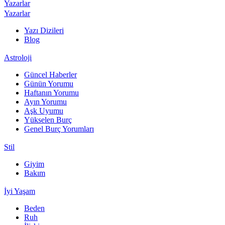
Yazarlar
Yazarlar
Yazı Dizileri
Blog
Astroloji
Güncel Haberler
Günün Yorumu
Haftanın Yorumu
Ayın Yorumu
Aşk Uyumu
Yükselen Burç
Genel Burç Yorumları
Stil
Giyim
Bakım
İyi Yaşam
Beden
Ruh