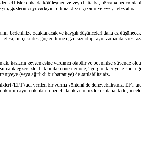
edensel hisler daha da kötüleşmenize veya hatta baş ağrısına neden olabi
yın, gözlerinizi yuvarlayın, dilinizi dışarı çıkarın ve evet, nefes alın.
nanın, bedeninize odaklanacak ve kaygılı düşünceleri daha az düşüneceks
 nefesi, bir çekirdek güçlendirme egzersizi olup, aynı zamanda stresi azal
k, kasların gevşemesine yardımcı olabilir ve beyninize güvende old
in somatik egzersizler hakkındaki önerilerinde, “gerginlik eriyene kadar 
aniyeye (veya ağırlıklı bir battaniye) de sarılabilirsiniz.
ikleri (EFT) adı verilen bir vurma yöntemi de deneyebilirsiniz. EFT ara
punkturun aynı noktalarını hedef alarak zihninizdeki kalabalık düşüncel