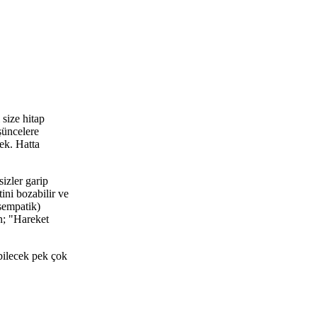
size hitap
şüncelere
ek. Hatta
izler garip
ini bozabilir ve
(sempatik)
n; "Hareket
abilecek pek çok