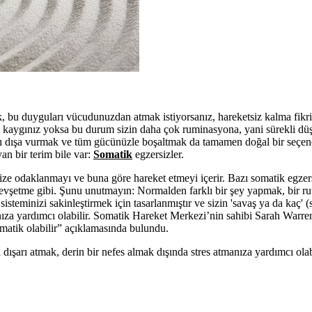
, bu duyguları vücudunuzdan atmak istiyorsanız, hareketsiz kalma fikri 
k kaygınız yoksa bu durum sizin daha çok ruminasyona, yani sürekli dü
rını dışa vurmak ve tüm gücünüzle boşaltmak da tamamen doğal bir seçen
an bir terim bile var:
Somatik
egzersizler.
ize odaklanmayı ve buna göre hareket etmeyi içerir. Bazı somatik egzers
 gevşetme gibi. Şunu unutmayın: Normalden farklı bir şey yapmak, bir rut
sisteminizi sakinleştirmek için tasarlanmıştır ve sizin 'savaş ya da kaç' 
za yardımcı olabilir. Somatik Hareket Merkezi’nin sahibi Sarah Warre
somatik olabilir” açıklamasında bulundu.
i dışarı atmak, derin bir nefes almak dışında stres atmanıza yardımcı ol