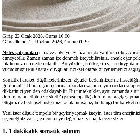
Giriş:
23 Ocak 2026, Cuma 10:00
Güncelleme:
12 Haziran 2026, Cuma 01:30
Nefes çalışmaları
stres ve anksiyeteyi azaltmada yardımcı olur. Ancak
etmeyebilir. Zaman zaman içe dönmek isteyebilirsiniz, ancak eğer ço
takılmanıza da neden olabilir. Bu yüzden, o öfke, stres, acı duygula
vücudunuzu kullanarak duyguları fiziksel olarak düzenlemenizi sağlay
Somatik hareket, düşüncelerinizden ziyade, bedeninizde ne hissettiğin
görünebilir: Dilini dışarı çıkarma, uzuvları sallama, yumrukları sıkıp
dikkatinizi yeniden odaklayabilir. Bu tür teknikler, aynı zamanda sinir 
durumundan 'dinlen ve sindir' (parasempatik) durumuna geçiş yapmanı
ettiğinizde bedensel hislerinize odaklanırsanız, herhangi bir hareket 
Yani ister düşük tempolu bir şeyler yapmak isteyin, ister tüm enerjiniz
seçeneğiniz var. İşte denemeye değer bazı somatik egzersizler:
1. 1 dakikalık somatik salınım