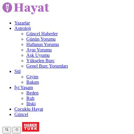
Yazarlar
Astroloji
Güncel Haberler
Günün Yorumu
Haftanın Yorumu
Ayın Yorumu
Aşk Uyumu
Yükselen Burç
Genel Burç Yorumları
Stil
Giyim
Bakım
İyi Yaşam
Beden
Ruh
İlişki
Çocuklu Hayat
Güncel