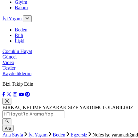
Giyim
Bakım
İyi Yaşam
Beden
Ruh
İlişki
Çocuklu Hayat
Güncel
Video
Testler
Kaydettiklerim
Bizi Takip Edin
BİRKAÇ KELİME YAZARAK SİZE YARDIMCI OLABİLİRİZ
Ara
Ana Sayfa
İyi Yaşam
Beden
Egzersiz
Nefes işe yaramadığında