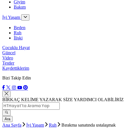
Giyim
Bakım
İyi Yaşam
Beden
Ruh
İlişki
Çocuklu Hayat
Güncel
Video
Testler
Kaydettiklerim
Bizi Takip Edin
BİRKAÇ KELİME YAZARAK SİZE YARDIMCI OLABİLİRİZ
Ara
Ana Sayfa
İyi Yaşam
Ruh
Bırakma sanatında ustalaşmak