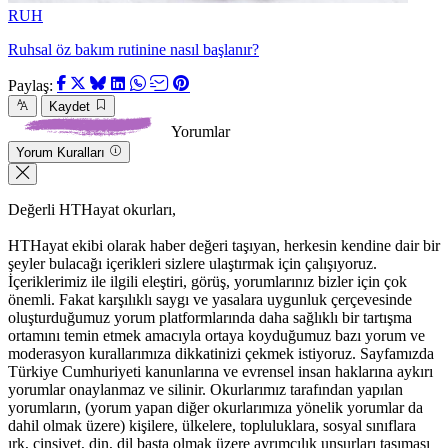
RUH
Ruhsal öz bakım rutinine nasıl başlanır?
Paylaş:
Kaydet
Yorumlar
Yorum Kuralları
Değerli HTHayat okurları,
HTHayat ekibi olarak haber değeri taşıyan, herkesin kendine dair bir
şeyler bulacağı içerikleri sizlere ulaştırmak için çalışıyoruz.
İçeriklerimiz ile ilgili eleştiri, görüş, yorumlarınız bizler için çok
önemli. Fakat karşılıklı saygı ve yasalara uygunluk çerçevesinde
oluşturduğumuz yorum platformlarında daha sağlıklı bir tartışma
ortamını temin etmek amacıyla ortaya koyduğumuz bazı yorum ve
moderasyon kurallarımıza dikkatinizi çekmek istiyoruz. Sayfamızda
Türkiye Cumhuriyeti kanunlarına ve evrensel insan haklarına aykırı
yorumlar onaylanmaz ve silinir. Okurlarımız tarafından yapılan
yorumların, (yorum yapan diğer okurlarımıza yönelik yorumlar da
dahil olmak üzere) kişilere, ülkelere, topluluklara, sosyal sınıflara
ırk, cinsiyet, din, dil başta olmak üzere ayrımcılık unsurları taşıması