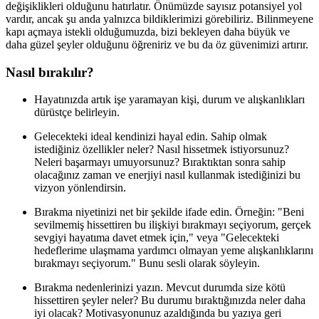
değişiklikleri olduğunu hatırlatır. Önümüzde sayısız potansiyel yol
vardır, ancak şu anda yalnızca bildiklerimizi görebiliriz. Bilinmeyene
kapı açmaya istekli olduğumuzda, bizi bekleyen daha büyük ve
daha güzel şeyler olduğunu öğreniriz ve bu da öz güvenimizi artırır.
Nasıl bırakılır?
Hayatınızda artık işe yaramayan kişi, durum ve alışkanlıkları
dürüstçe belirleyin.
Gelecekteki ideal kendinizi hayal edin. Sahip olmak
istediğiniz özellikler neler? Nasıl hissetmek istiyorsunuz?
Neleri başarmayı umuyorsunuz? Bıraktıktan sonra sahip
olacağınız zaman ve enerjiyi nasıl kullanmak istediğinizi bu
vizyon yönlendirsin.
Bırakma niyetinizi net bir şekilde ifade edin. Örneğin: "Beni
sevilmemiş hissettiren bu ilişkiyi bırakmayı seçiyorum, gerçek
sevgiyi hayatıma davet etmek için," veya "Gelecekteki
hedeflerime ulaşmama yardımcı olmayan yeme alışkanlıklarını
bırakmayı seçiyorum." Bunu sesli olarak söyleyin.
Bırakma nedenlerinizi yazın. Mevcut durumda size kötü
hissettiren şeyler neler? Bu durumu bıraktığınızda neler daha
iyi olacak? Motivasyonunuz azaldığında bu yazıya geri