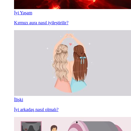
İyi Yaşam
Kırmızı aura nasıl iyileştirilir?
İlişki
İyi arkadaş nasıl olmalı?