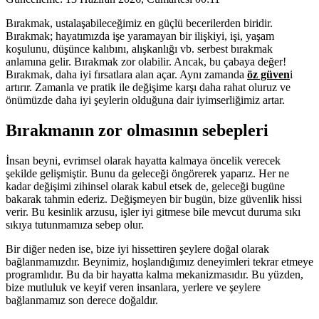
Bırakmak, ustalaşabileceğimiz en güçlü becerilerden biridir.
Bırakmak; hayatımızda işe yaramayan bir ilişkiyi, işi, yaşam
koşulunu, düşünce kalıbını, alışkanlığı vb. serbest bırakmak
anlamına gelir. Bırakmak zor olabilir. Ancak, bu çabaya değer!
Bırakmak, daha iyi fırsatlara alan açar. Aynı zamanda
öz güven
i
artırır. Zamanla ve pratik ile değişime karşı daha rahat oluruz ve
önümüzde daha iyi şeylerin olduğuna dair iyimserliğimiz artar.
Bırakmanın zor olmasının sebepleri
İnsan beyni, evrimsel olarak hayatta kalmaya öncelik verecek
şekilde gelişmiştir. Bunu da geleceği öngörerek yaparız. Her ne
kadar değişimi zihinsel olarak kabul etsek de, geleceği bugüne
bakarak tahmin ederiz. Değişmeyen bir bugün, bize güvenlik hissi
verir. Bu kesinlik arzusu, işler iyi gitmese bile mevcut duruma sıkı
sıkıya tutunmamıza sebep olur.
Bir diğer neden ise, bize iyi hissettiren şeylere doğal olarak
bağlanmamızdır. Beynimiz, hoşlandığımız deneyimleri tekrar etmeye
programlıdır. Bu da bir hayatta kalma mekanizmasıdır. Bu yüzden,
bize mutluluk ve keyif veren insanlara, yerlere ve şeylere
bağlanmamız son derece doğaldır.