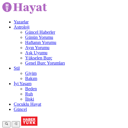
Yazarlar
Astroloji
Güncel Haberler
Günün Yorumu
Haftanın Yorumu
Ayın Yorumu
Aşk Uyumu
Yükselen Burç
Genel Burç Yorumları
Stil
Giyim
Bakım
İyi Yaşam
Beden
Ruh
İlişki
Çocuklu Hayat
Güncel