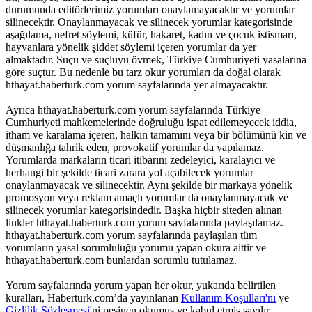
durumunda editörlerimiz yorumları onaylamayacaktır ve yorumlar
silinecektir. Onaylanmayacak ve silinecek yorumlar kategorisinde
aşağılama, nefret söylemi, küfür, hakaret, kadın ve çocuk istismarı,
hayvanlara yönelik şiddet söylemi içeren yorumlar da yer
almaktadır. Suçu ve suçluyu övmek, Türkiye Cumhuriyeti yasalarına
göre suçtur. Bu nedenle bu tarz okur yorumları da doğal olarak
hthayat.haberturk.com yorum sayfalarında yer almayacaktır.
Ayrıca hthayat.haberturk.com yorum sayfalarında Türkiye
Cumhuriyeti mahkemelerinde doğruluğu ispat edilemeyecek iddia,
itham ve karalama içeren, halkın tamamını veya bir bölümünü kin ve
düşmanlığa tahrik eden, provokatif yorumlar da yapılamaz.
Yorumlarda markaların ticari itibarını zedeleyici, karalayıcı ve
herhangi bir şekilde ticari zarara yol açabilecek yorumlar
onaylanmayacak ve silinecektir. Aynı şekilde bir markaya yönelik
promosyon veya reklam amaçlı yorumlar da onaylanmayacak ve
silinecek yorumlar kategorisindedir. Başka hiçbir siteden alınan
linkler hthayat.haberturk.com yorum sayfalarında paylaşılamaz.
hthayat.haberturk.com yorum sayfalarında paylaşılan tüm
yorumların yasal sorumluluğu yorumu yapan okura aittir ve
hthayat.haberturk.com bunlardan sorumlu tutulamaz.
Yorum sayfalarında yorum yapan her okur, yukarıda belirtilen
kuralları, Haberturk.com’da yayınlanan
Kullanım Koşulları'nı
ve
Gizlilik Sözleşmesi
'ni peşinen okumuş ve kabul etmiş sayılır.