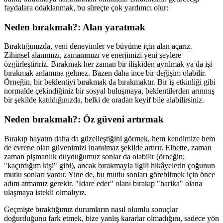
faydalara odaklanmak, bu süreçte çok yardımcı olur:
Neden bırakmalı?: Alan yaratmak
Bıraktığımızda, yeni deneyimler ve büyüme için alan açarız.
Zihinsel alanımızı, zamanımızı ve enerjimizi yeni şeylere
özgürleştiririz. Bırakmak her zaman bir ilişkiden ayrılmak ya da işi
bırakmak anlamına gelmez. Bazen daha ince bir değişim olabilir.
Örneğin, bir beklentiyi bırakmak da bırakmaktır. Bir iş etkinliği gibi
normalde çekindiğiniz bir sosyal buluşmaya, beklentilerden arınmış
bir şekilde katıldığınızda, belki de oradan keyif bile alabilirsiniz.
Neden bırakmalı?: Öz güveni artırmak
Bırakıp hayatın daha da güzelleştiğini görmek, hem kendimize hem
de evrene olan güvenimizi inanılmaz şekilde artırır. Elbette, zaman
zaman pişmanlık duyduğumuz sonlar da olabilir (örneğin;
"kaçırdığım kişi" gibi), ancak bırakmayla ilgili hikâyelerin çoğunun
mutlu sonları vardır. Yine de, bu mutlu sonları görebilmek için önce
adım atmamız gerekir. "İdare eder" olanı bırakıp "harika" olana
ulaşmaya istekli olmalıyız.
Geçmişte bıraktığımız durumların nasıl olumlu sonuçlar
doğurduğunu fark etmek, bize yanlış kararlar olmadığını, sadece yön