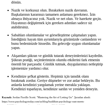
dönün.
Nazik ve korkusuz olun. Bırakırken nazik davranın.
Başkalarının kararınızı tamamen anlaması gerekmez. İzin
almaya ihtiyacınız yok. Nazik ve net olun. Ve harekete geçin.
Hayatınızı değiştirmek için gereken adımları sadece siz
atabilirsiniz.
Sabahları olumlamalar ve görselleştirme çalışmaları yapın.
İstediğiniz hayatı tüm ayrıntılarıyla gözünüzde canlandırın ve
bunu bedeninizde hissedin. Bu geleceğe uygun olumlamalar
yapın.
Akşamları şükran ve günlük tutarak deneyimlerinizi kaydedin.
Şükran pratiği, seçimlerimizin olumlu etkilerini fark etmenin
önemli bir parçasıdır. Günlük tutmak, duygularımızı netleştirip
işlememize yardımcı olur.
Kendinize şefkat gösterin. Hepimiz için tanıdık olanı
bırakmak zordur. Geriye düşmeler ve zor anlar bekleyin. Bu
anlarda kendinizi yargılamak yerine merakla yaklaşın.
Kendinizi toparlayın, kendinize sarılın ve yeniden deneyin.
Kaynak:
Jordan Fiorillo Scotti. "Mastering the Art of Letting Go". Şuradan alındı:
https://www.psychologytoday.com/us/blog/buddhist-psychology-east-meets-