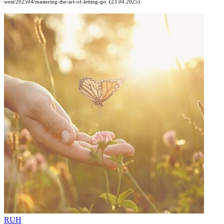
west/202504/mastering-the-art-of-letting-go. (23.04.2025).
RUH