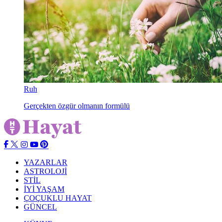
Ruh
Gerçekten özgür olmanın formülü
YAZARLAR
ASTROLOJİ
STİL
İYİ YAŞAM
ÇOÇUKLU HAYAT
GÜNCEL