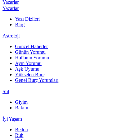
Yazarlar
Yazarlar
Yazı Dizileri
Blog
Astroloji
Güncel Haberler
Günün Yorumu
Haftanın Yorumu
Ayın Yorumu
Aşk Uyumu
Yükselen Burç
Genel Burç Yorumları
Stil
Giyim
Bakım
İyi Yaşam
Beden
Ruh