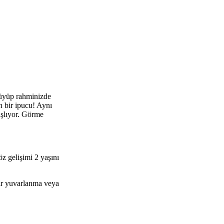
yüyüp rahminizde
n bir ipucu! Aynı
aşlıyor. Görme
öz gelişimi 2 yaşını
bir yuvarlanma veya