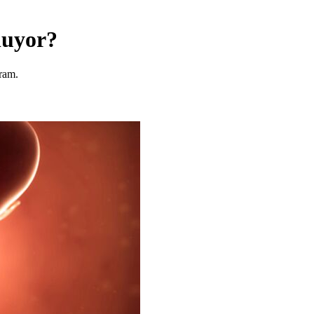
luyor?
gram.