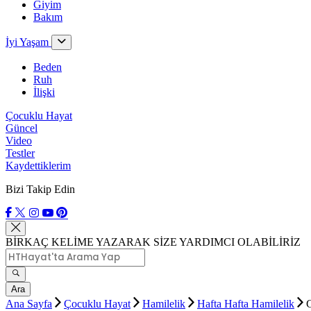
Giyim
Bakım
İyi Yaşam
Beden
Ruh
İlişki
Çocuklu Hayat
Güncel
Video
Testler
Kaydettiklerim
Bizi Takip Edin
BİRKAÇ KELİME YAZARAK SİZE YARDIMCI OLABİLİRİZ
Ara
Ana Sayfa
Çocuklu Hayat
Hamilelik
Hafta Hafta Hamilelik
G