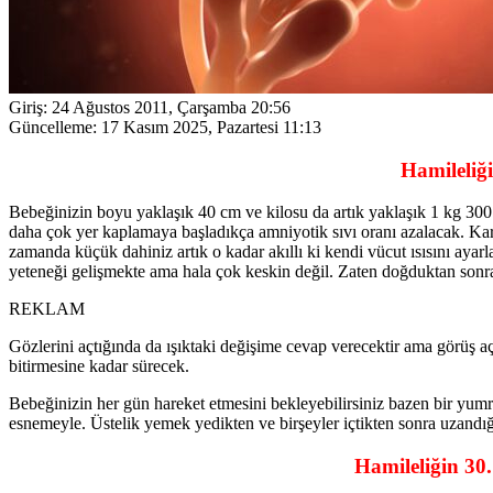
Giriş:
24 Ağustos 2011, Çarşamba 20:56
Güncelleme:
17 Kasım 2025, Pazartesi 11:13
Hamileliği
Bebeğinizin boyu yaklaşık 40 cm ve kilosu da artık yaklaşık 1 kg 30
daha çok yer kaplamaya başladıkça amniyotik sıvı oranı azalacak. Kar
zamanda küçük dahiniz artık o kadar akıllı ki kendi vücut ısısını aya
yeteneği gelişmekte ama hala çok keskin değil. Zaten doğduktan sonra
REKLAM
Gözlerini açtığında da ışıktaki değişime cevap verecektir ama görüş aç
bitirmesine kadar sürecek.
Bebeğinizin her gün hareket etmesini bekleyebilirsiniz bazen bir yum
esnemeyle. Üstelik yemek yedikten ve birşeyler içtikten sonra uzandığ
Hamileliğin 30