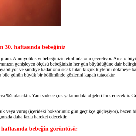
n 30. haftasında bebeğiniz
0 gram. Amniyotik sıvı bebeğinizin etrafında onu çevreliyor. Ama o bü
nınızın genişleyen ölçüsü bebeğinizin her gün büyüdüğüne dair belirgi
rlayabiliyor ve şimdiye kadar onu sıcak tutan küçük tüylerini dökmeye b
 bile günün büyük bir bölümünde gözlerini kapalı tutacaktır.
ısı %5 olacaktır. Yani sadece çok yakınındaki objeleri fark edecektir. G
ruk veya vuruş (içerideki boksörünüz gün geçtikçe güçleşiyor), bazen 
ınızda daha fazla hareket edecektir.
. haftasında bebeğin görüntüsü: