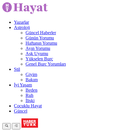
Yazarlar
Astroloji
Güncel Haberler
Günün Yorumu
Haftanın Yorumu
Ayın Yorumu
Aşk Uyumu
Yükselen Burç
Genel Burç Yorumları
Stil
Giyim
Bakım
İyi Yaşam
Beden
Ruh
İlişki
Çocuklu Hayat
Güncel