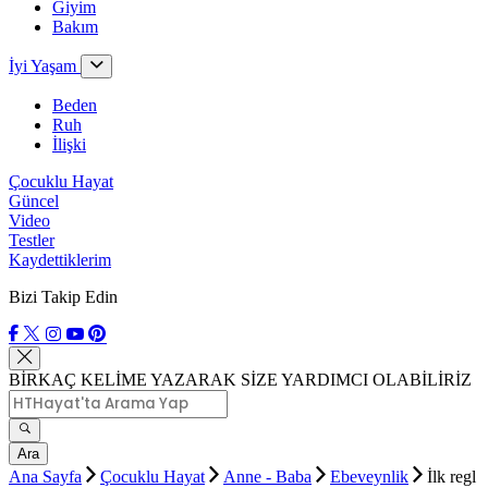
Giyim
Bakım
İyi Yaşam
Beden
Ruh
İlişki
Çocuklu Hayat
Güncel
Video
Testler
Kaydettiklerim
Bizi Takip Edin
BİRKAÇ KELİME YAZARAK SİZE YARDIMCI OLABİLİRİZ
Ara
Ana Sayfa
Çocuklu Hayat
Anne - Baba
Ebeveynlik
İlk regl