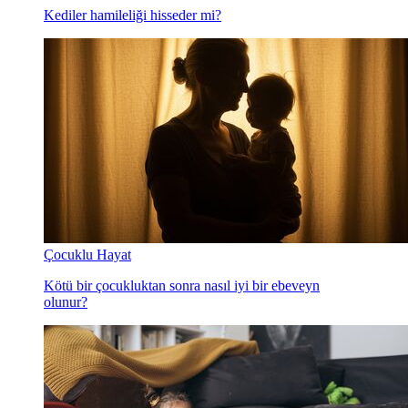
Kediler hamileliği hisseder mi?
Çocuklu Hayat
Kötü bir çocukluktan sonra nasıl iyi bir ebeveyn
olunur?