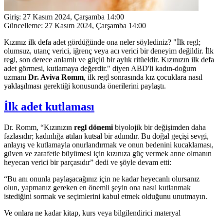
Giriş:
27 Kasım 2024, Çarşamba 14:00
Güncelleme:
27 Kasım 2024, Çarşamba 14:00
Kızınız ilk defa adet gördüğünde ona neler söylediniz? "İlk regl;
olumsuz, utanç verici, iğrenç veya acı verici bir deneyim değildir. İlk
regl, son derece anlamlı ve güçlü bir aylık ritüeldir. Kızınızın ilk defa
adet görmesi, kutlamaya değerdir." diyen ABD'li kadın-doğum
uzmanı
Dr. Aviva Romm
, ilk regl sonrasında kız çocuklara nasıl
yaklaşılması gerektiği konusunda önerilerini paylaştı.
İlk adet kutlaması
Dr. Romm, “Kızınızın
regl dönemi
biyolojik bir değişimden daha
fazlasıdır; kadınlığa atılan kutsal bir adımdır. Bu doğal geçişi sevgi,
anlayış ve kutlamayla onurlandırmak ve onun bedenini kucaklaması,
güven ve zarafetle büyümesi için kızınıza güç vermek anne olmanın
heyecan verici bir parçasıdır” dedi ve şöyle devam etti:
“Bu anı onunla paylaşacağınız için ne kadar heyecanlı olursanız
olun, yapmanız gereken en önemli şeyin ona nasıl kutlanmak
istediğini sormak ve seçimlerini kabul etmek olduğunu unutmayın.
Ve onlara ne kadar kitap, kurs veya bilgilendirici materyal