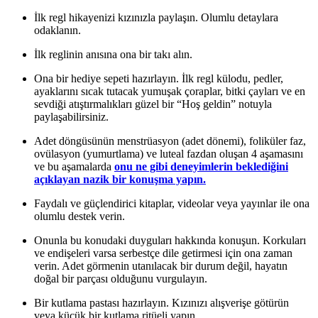
İlk regl hikayenizi kızınızla paylaşın. Olumlu detaylara
odaklanın.
İlk reglinin anısına ona bir takı alın.
Ona bir hediye sepeti hazırlayın. İlk regl külodu, pedler,
ayaklarını sıcak tutacak yumuşak çoraplar, bitki çayları ve en
sevdiği atıştırmalıkları güzel bir “Hoş geldin” notuyla
paylaşabilirsiniz.
Adet döngüsünün menstrüasyon (adet dönemi), foliküler faz,
ovülasyon (yumurtlama) ve luteal fazdan oluşan 4 aşamasını
ve bu aşamalarda
onu ne gibi deneyimlerin beklediğini
açıklayan nazik bir konuşma yapın.
Faydalı ve güçlendirici kitaplar, videolar veya yayınlar ile ona
olumlu destek verin.
Onunla bu konudaki duyguları hakkında konuşun. Korkuları
ve endişeleri varsa serbestçe dile getirmesi için ona zaman
verin. Adet görmenin utanılacak bir durum değil, hayatın
doğal bir parçası olduğunu vurgulayın.
Bir kutlama pastası hazırlayın. Kızınızı alışverişe götürün
veya küçük bir kutlama ritüeli yapın.