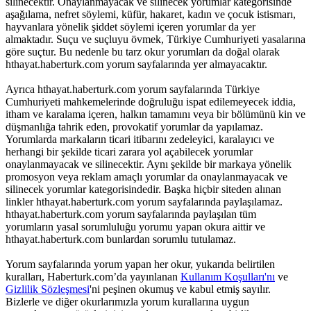
silinecektir. Onaylanmayacak ve silinecek yorumlar kategorisinde
aşağılama, nefret söylemi, küfür, hakaret, kadın ve çocuk istismarı,
hayvanlara yönelik şiddet söylemi içeren yorumlar da yer
almaktadır. Suçu ve suçluyu övmek, Türkiye Cumhuriyeti yasalarına
göre suçtur. Bu nedenle bu tarz okur yorumları da doğal olarak
hthayat.haberturk.com yorum sayfalarında yer almayacaktır.
Ayrıca hthayat.haberturk.com yorum sayfalarında Türkiye
Cumhuriyeti mahkemelerinde doğruluğu ispat edilemeyecek iddia,
itham ve karalama içeren, halkın tamamını veya bir bölümünü kin ve
düşmanlığa tahrik eden, provokatif yorumlar da yapılamaz.
Yorumlarda markaların ticari itibarını zedeleyici, karalayıcı ve
herhangi bir şekilde ticari zarara yol açabilecek yorumlar
onaylanmayacak ve silinecektir. Aynı şekilde bir markaya yönelik
promosyon veya reklam amaçlı yorumlar da onaylanmayacak ve
silinecek yorumlar kategorisindedir. Başka hiçbir siteden alınan
linkler hthayat.haberturk.com yorum sayfalarında paylaşılamaz.
hthayat.haberturk.com yorum sayfalarında paylaşılan tüm
yorumların yasal sorumluluğu yorumu yapan okura aittir ve
hthayat.haberturk.com bunlardan sorumlu tutulamaz.
Yorum sayfalarında yorum yapan her okur, yukarıda belirtilen
kuralları, Haberturk.com’da yayınlanan
Kullanım Koşulları'nı
ve
Gizlilik Sözleşmesi
'ni peşinen okumuş ve kabul etmiş sayılır.
Bizlerle ve diğer okurlarımızla yorum kurallarına uygun