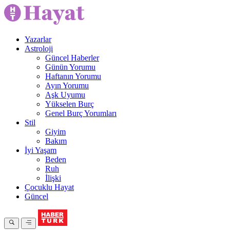
Yazarlar
Astroloji
Güncel Haberler
Günün Yorumu
Haftanın Yorumu
Ayın Yorumu
Aşk Uyumu
Yükselen Burç
Genel Burç Yorumları
Stil
Giyim
Bakım
İyi Yaşam
Beden
Ruh
İlişki
Çocuklu Hayat
Güncel