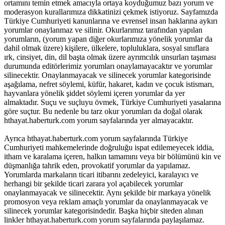
ortamını temin etmek amacıyla ortaya koyduğumuz bazı yorum ve
moderasyon kurallarımıza dikkatinizi çekmek istiyoruz. Sayfamızda
Türkiye Cumhuriyeti kanunlarına ve evrensel insan haklarına aykırı
yorumlar onaylanmaz ve silinir. Okurlarımız tarafından yapılan
yorumların, (yorum yapan diğer okurlarımıza yönelik yorumlar da
dahil olmak üzere) kişilere, ülkelere, topluluklara, sosyal sınıflara
ırk, cinsiyet, din, dil başta olmak üzere ayrımcılık unsurları taşıması
durumunda editörlerimiz yorumları onaylamayacaktır ve yorumlar
silinecektir. Onaylanmayacak ve silinecek yorumlar kategorisinde
aşağılama, nefret söylemi, küfür, hakaret, kadın ve çocuk istismarı,
hayvanlara yönelik şiddet söylemi içeren yorumlar da yer
almaktadır. Suçu ve suçluyu övmek, Türkiye Cumhuriyeti yasalarına
göre suçtur. Bu nedenle bu tarz okur yorumları da doğal olarak
hthayat.haberturk.com yorum sayfalarında yer almayacaktır.
Ayrıca hthayat.haberturk.com yorum sayfalarında Türkiye
Cumhuriyeti mahkemelerinde doğruluğu ispat edilemeyecek iddia,
itham ve karalama içeren, halkın tamamını veya bir bölümünü kin ve
düşmanlığa tahrik eden, provokatif yorumlar da yapılamaz.
Yorumlarda markaların ticari itibarını zedeleyici, karalayıcı ve
herhangi bir şekilde ticari zarara yol açabilecek yorumlar
onaylanmayacak ve silinecektir. Aynı şekilde bir markaya yönelik
promosyon veya reklam amaçlı yorumlar da onaylanmayacak ve
silinecek yorumlar kategorisindedir. Başka hiçbir siteden alınan
linkler hthayat.haberturk.com yorum sayfalarında paylaşılamaz.