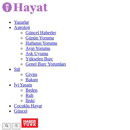
Yazarlar
Astroloji
Güncel Haberler
Günün Yorumu
Haftanın Yorumu
Ayın Yorumu
Aşk Uyumu
Yükselen Burç
Genel Burç Yorumları
Stil
Giyim
Bakım
İyi Yaşam
Beden
Ruh
İlişki
Çocuklu Hayat
Güncel