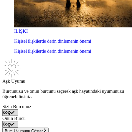
İLİŞKİ
Kişisel ilişkilerde derin dinlemenin önemi
Kişisel ilişkilerde derin dinlemenin önemi
Aşk Uyumu
Burcunuzu ve onun burcunu seçerek aşk hayatındaki uyumunuzu
öğrenebilirsiniz.
Sizin Burcunuz
Onun Burcu
Burç Uyumunu Göster