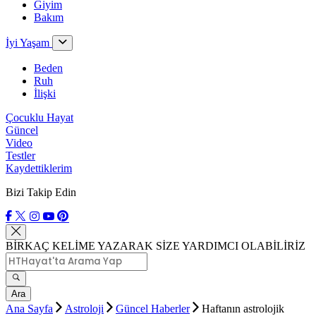
Giyim
Bakım
İyi Yaşam
Beden
Ruh
İlişki
Çocuklu Hayat
Güncel
Video
Testler
Kaydettiklerim
Bizi Takip Edin
BİRKAÇ KELİME YAZARAK SİZE YARDIMCI OLABİLİRİZ
Ara
Ana Sayfa
Astroloji
Güncel Haberler
Haftanın astrolojik