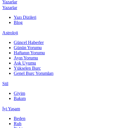
Yazarlar
Yazarlar
Yazı Dizileri
Blog
Astroloji
Güncel Haberler
Günün Yorumu
Haftanın Yorumu
Ayın Yorumu
Aşk Uyumu
Yükselen Burç
Genel Burç Yorumları
Stil
Giyim
Bakım
İyi Yaşam
Beden
Ruh