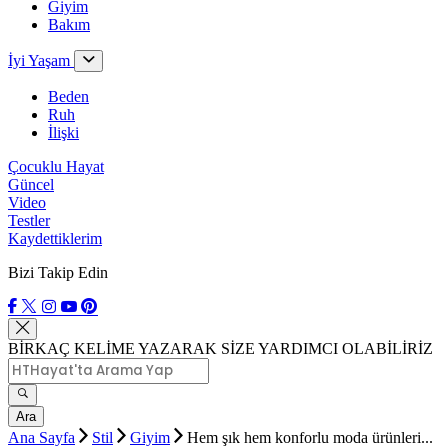
Giyim
Bakım
İyi Yaşam
Beden
Ruh
İlişki
Çocuklu Hayat
Güncel
Video
Testler
Kaydettiklerim
Bizi Takip Edin
BİRKAÇ KELİME YAZARAK SİZE YARDIMCI OLABİLİRİZ
Ara
Ana Sayfa
Stil
Giyim
Hem şık hem konforlu moda ürünleri...