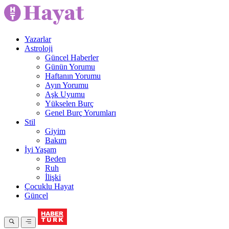
Yazarlar
Astroloji
Güncel Haberler
Günün Yorumu
Haftanın Yorumu
Ayın Yorumu
Aşk Uyumu
Yükselen Burç
Genel Burç Yorumları
Stil
Giyim
Bakım
İyi Yaşam
Beden
Ruh
İlişki
Çocuklu Hayat
Güncel