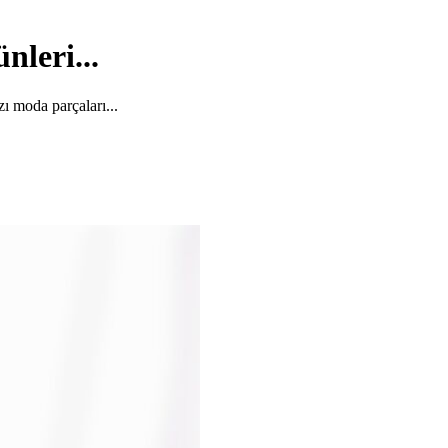
leri...
ı moda parçaları...