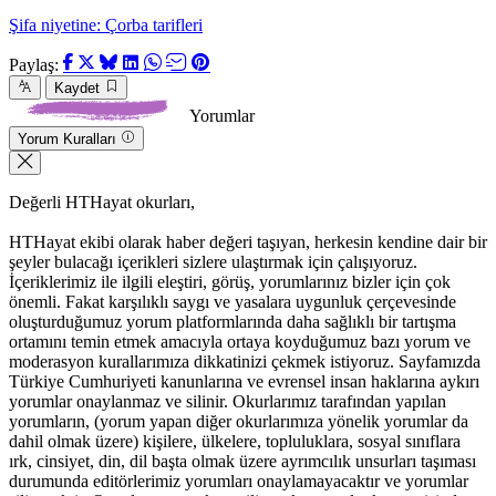
Şifa niyetine: Çorba tarifleri
Paylaş:
Kaydet
Yorumlar
Yorum Kuralları
Değerli HTHayat okurları,
HTHayat ekibi olarak haber değeri taşıyan, herkesin kendine dair bir
şeyler bulacağı içerikleri sizlere ulaştırmak için çalışıyoruz.
İçeriklerimiz ile ilgili eleştiri, görüş, yorumlarınız bizler için çok
önemli. Fakat karşılıklı saygı ve yasalara uygunluk çerçevesinde
oluşturduğumuz yorum platformlarında daha sağlıklı bir tartışma
ortamını temin etmek amacıyla ortaya koyduğumuz bazı yorum ve
moderasyon kurallarımıza dikkatinizi çekmek istiyoruz. Sayfamızda
Türkiye Cumhuriyeti kanunlarına ve evrensel insan haklarına aykırı
yorumlar onaylanmaz ve silinir. Okurlarımız tarafından yapılan
yorumların, (yorum yapan diğer okurlarımıza yönelik yorumlar da
dahil olmak üzere) kişilere, ülkelere, topluluklara, sosyal sınıflara
ırk, cinsiyet, din, dil başta olmak üzere ayrımcılık unsurları taşıması
durumunda editörlerimiz yorumları onaylamayacaktır ve yorumlar