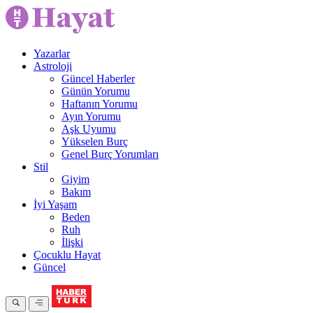
Yazarlar
Astroloji
Güncel Haberler
Günün Yorumu
Haftanın Yorumu
Ayın Yorumu
Aşk Uyumu
Yükselen Burç
Genel Burç Yorumları
Stil
Giyim
Bakım
İyi Yaşam
Beden
Ruh
İlişki
Çocuklu Hayat
Güncel