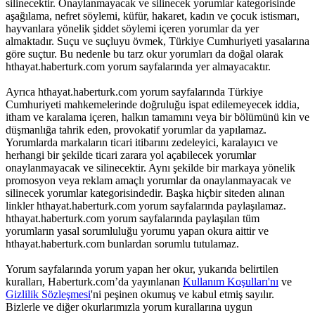
silinecektir. Onaylanmayacak ve silinecek yorumlar kategorisinde
aşağılama, nefret söylemi, küfür, hakaret, kadın ve çocuk istismarı,
hayvanlara yönelik şiddet söylemi içeren yorumlar da yer
almaktadır. Suçu ve suçluyu övmek, Türkiye Cumhuriyeti yasalarına
göre suçtur. Bu nedenle bu tarz okur yorumları da doğal olarak
hthayat.haberturk.com yorum sayfalarında yer almayacaktır.
Ayrıca hthayat.haberturk.com yorum sayfalarında Türkiye
Cumhuriyeti mahkemelerinde doğruluğu ispat edilemeyecek iddia,
itham ve karalama içeren, halkın tamamını veya bir bölümünü kin ve
düşmanlığa tahrik eden, provokatif yorumlar da yapılamaz.
Yorumlarda markaların ticari itibarını zedeleyici, karalayıcı ve
herhangi bir şekilde ticari zarara yol açabilecek yorumlar
onaylanmayacak ve silinecektir. Aynı şekilde bir markaya yönelik
promosyon veya reklam amaçlı yorumlar da onaylanmayacak ve
silinecek yorumlar kategorisindedir. Başka hiçbir siteden alınan
linkler hthayat.haberturk.com yorum sayfalarında paylaşılamaz.
hthayat.haberturk.com yorum sayfalarında paylaşılan tüm
yorumların yasal sorumluluğu yorumu yapan okura aittir ve
hthayat.haberturk.com bunlardan sorumlu tutulamaz.
Yorum sayfalarında yorum yapan her okur, yukarıda belirtilen
kuralları, Haberturk.com’da yayınlanan
Kullanım Koşulları'nı
ve
Gizlilik Sözleşmesi
'ni peşinen okumuş ve kabul etmiş sayılır.
Bizlerle ve diğer okurlarımızla yorum kurallarına uygun