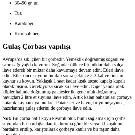
30–50 gr. un
Tuz
Karabiber
Kırmızıbiber
Gulaş Çorbası yapılışı
Avrupa’da sık içilen bir çorbadır. Yemeklik doğranmış soğanı ve
sarımsağı yağda kavurun. Soğanlar ölünce bir miktar daha salça
ilave ederek bir miktar daha kavurmaya devam edin. Etleri ilave
edin. Etler önce suyunu bırakıp sonra çekince 2-3 kahve fincanı
kaynar su koyun. Yaklaşık 1 saat kadar kısık ateşte kapağı kapalı
olarak pişirin. Gerekiyorsa sıcak su ilave edin. Diğer yanda ufak
küpler halinde doğranmış patatesler ile gene ufak doğranmış
havuçları 2 litre et suyuna ilave edin. Artık kalan baharatları çorbaya
katarak kaynamaya bırakın. Patatesler ve havuçlar yumuşayınca,
hazırlanmış gulaş etlerini de çorbaya ilave edin.
Not:
Bu çorba hafif koyu kıvamlı olur, bunu sağlamak için çorba
suyundan bir bardağa alarak, duruma göre bir veya iki kaşık un
bardakta eritilip, karıştırılarak çorbaya katılır ve bir taşım daha
kaynatılır.