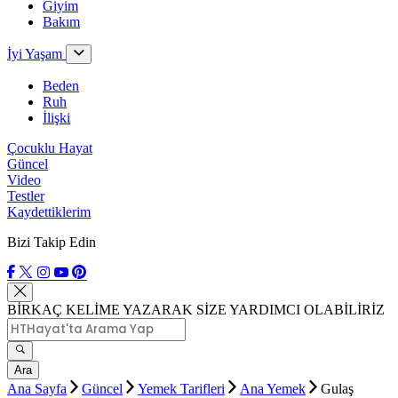
Giyim
Bakım
İyi Yaşam
Beden
Ruh
İlişki
Çocuklu Hayat
Güncel
Video
Testler
Kaydettiklerim
Bizi Takip Edin
BİRKAÇ KELİME YAZARAK SİZE YARDIMCI OLABİLİRİZ
Ara
Ana Sayfa
Güncel
Yemek Tarifleri
Ana Yemek
Gulaş