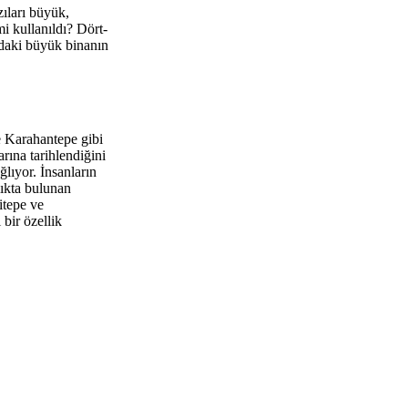
zıları büyük,
mi kullanıldı? Dört-
adaki büyük binanın
e Karahantepe gibi
rına tarihlendiğini
lıyor. İnsanların
lıkta bulunan
itepe ve
 bir özellik