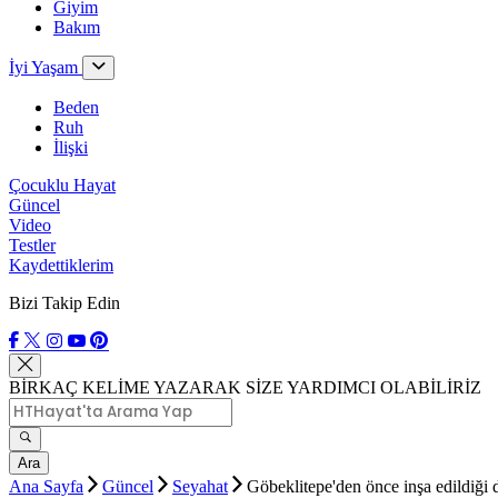
Giyim
Bakım
İyi Yaşam
Beden
Ruh
İlişki
Çocuklu Hayat
Güncel
Video
Testler
Kaydettiklerim
Bizi Takip Edin
BİRKAÇ KELİME YAZARAK SİZE YARDIMCI OLABİLİRİZ
Ara
Ana Sayfa
Güncel
Seyahat
Göbeklitepe'den önce inşa edildiği