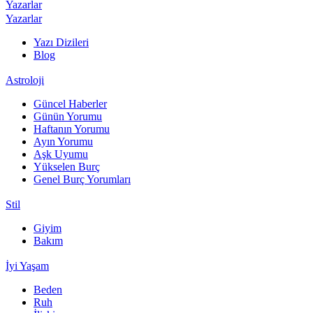
Yazarlar
Yazarlar
Yazı Dizileri
Blog
Astroloji
Güncel Haberler
Günün Yorumu
Haftanın Yorumu
Ayın Yorumu
Aşk Uyumu
Yükselen Burç
Genel Burç Yorumları
Stil
Giyim
Bakım
İyi Yaşam
Beden
Ruh