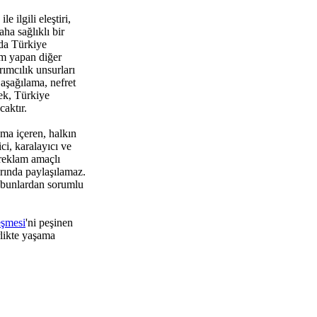
 ilgili eleştiri,
ha sağlıklı bir
da Türkiye
um yapan diğer
rımcılık unsurları
aşağılama, nefret
ek, Türkiye
aktır.
ma içeren, halkın
i, karalayıcı ve
 reklam amaçlı
rında paylaşılamaz.
 bunlardan sorumlu
eşmesi
'ni peşinen
rlikte yaşama