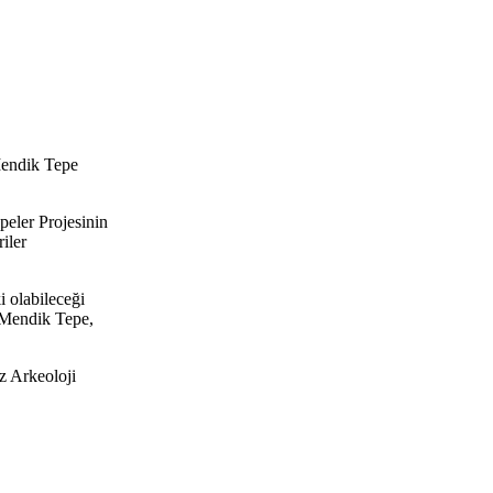
Mendik Tepe
eler Projesinin
iler
 olabileceği
n Mendik Tepe,
z Arkeoloji