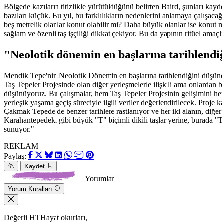
Bölgede kazıların titizlikle yürütüldüğünü belirten Baird, şunları kayde
bazıları küçük. Bu yıl, bu farklılıkların nedenlerini anlamaya çalışac
beş metrelik olanlar konut olabilir mi? Daha büyük olanlar ise konut 
sağlam ve özenli taş işçiliği dikkat çekiyor. Bu da yapının ritüel amaçl
"Neolotik dönemin en başlarına tarihlend
Mendik Tepe'nin Neolotik Dönemin en başlarına tarihlendiğini düşünd
Taş Tepeler Projesinde olan diğer yerleşmelerle ilişkili ama onlardan 
düşünüyoruz. Bu çalışmalar, hem Taş Tepeler Projesinin gelişimini hem
yerleşik yaşama geçiş süreciyle ilgili veriler değerlendirilecek. Proj
Çakmak Tepede de benzer tarihlere rastlanıyor ve her iki alanın, diğer
Karahantepedeki gibi büyük "T" biçimli dikili taşlar yerine, burada "T"
sunuyor."
REKLAM
Paylaş:
Kaydet
Yorumlar
Yorum Kuralları
Değerli HTHayat okurları,