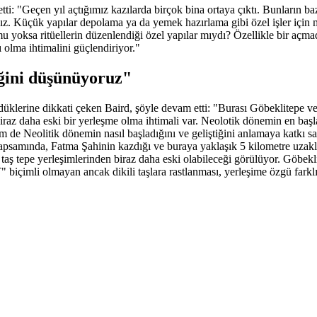
tti: "Geçen yıl açtığımız kazılarda birçok bina ortaya çıktı. Bunların ba
ağız. Küçük yapılar depolama ya da yemek hazırlama gibi özel işler için 
mu yoksa ritüellerin düzenlendiği özel yapılar mıydı? Özellikle bir açm
ı olma ihtimalini güçlendiriyor."
iğini düşünüyoruz"
üklerine dikkati çeken Baird, şöyle devam etti: "Burası Göbeklitepe v
biraz daha eski bir yerleşme olma ihtimali var. Neolotik dönemin en başla
 de Neolitik dönemin nasıl başladığını ve geliştiğini anlamaya katkı sağ
e kapsamında, Fatma Şahinin kazdığı ve buraya yaklaşık 5 kilometre uzak
 taş tepe yerleşimlerinden biraz daha eski olabileceği görülüyor. Göbekl
 biçimli olmayan ancak dikili taşlara rastlanması, yerleşime özgü farklı