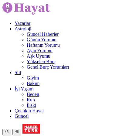
Yazarlar
Astroloji
Güncel Haberler
Günün Yorumu
Haftanın Yorumu
Ayın Yorumu
Aşk Uyumu
Yükselen Burç
Genel Burç Yorumları
Stil
Giyim
Bakım
İyi Yaşam
Beden
Ruh
İlişki
Çocuklu Hayat
Güncel