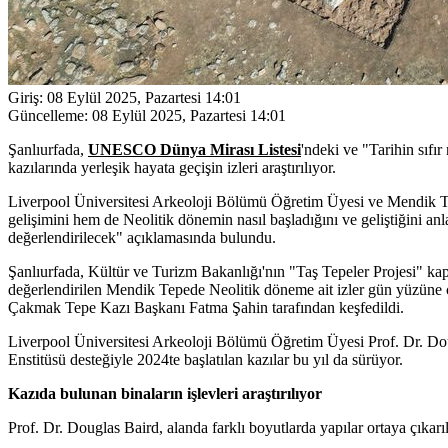
Giriş:
08 Eylül 2025, Pazartesi 14:01
Güncelleme:
08 Eylül 2025, Pazartesi 14:01
Şanlıurfada,
UNESCO Dünya Mirası Listesi
'ndeki ve "Tarihin sıfır
kazılarında yerleşik hayata geçişin izleri araştırılıyor.
Liverpool Üniversitesi Arkeoloji Bölümü Öğretim Üyesi ve Mendik Te
gelişimini hem de Neolitik dönemin nasıl başladığını ve geliştiğini anla
değerlendirilecek" açıklamasında bulundu.
Şanlıurfada, Kültür ve Turizm Bakanlığı'nın "Taş Tepeler Projesi" k
değerlendirilen Mendik Tepede Neolitik döneme ait izler gün yüzüne 
Çakmak Tepe Kazı Başkanı Fatma Şahin tarafından keşfedildi.
Liverpool Üniversitesi Arkeoloji Bölümü Öğretim Üyesi Prof. Dr. Doug
Enstitüsü desteğiyle 2024te başlatılan kazılar bu yıl da sürüyor.
Kazıda bulunan binaların işlevleri araştırılıyor
Prof. Dr. Douglas Baird, alanda farklı boyutlarda yapılar ortaya çıkarıld