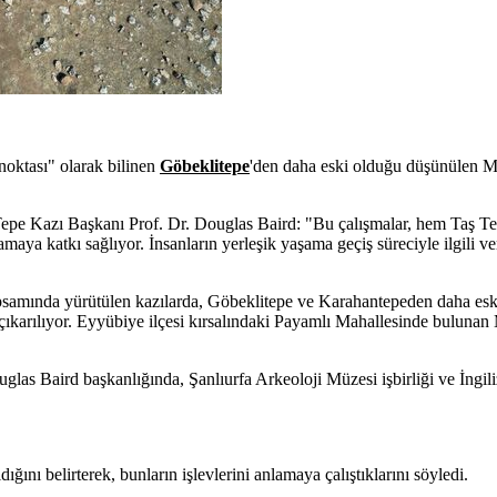
 noktası" olarak bilinen
Göbeklitepe
'den daha eski olduğu düşünülen 
pe Kazı Başkanı Prof. Dr. Douglas Baird: "Bu çalışmalar, hem Taş Tep
maya katkı sağlıyor. İnsanların yerleşik yaşama geçiş süreciyle ilgili ver
apsamında yürütülen kazılarda, Göbeklitepe ve Karahantepeden daha eski
çıkarılıyor. Eyyübiye ilçesi kırsalındaki Payamlı Mahallesinde buluna
las Baird başkanlığında, Şanlıurfa Arkeoloji Müzesi işbirliği ve İngili
ığını belirterek, bunların işlevlerini anlamaya çalıştıklarını söyledi.