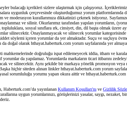
r bulacağı içerikleri sizlere ulaştırmak için çalışıyoruz. İçeriklerimiz ile
 yasalara uygunluk çerçevesinde oluşturduğumuz yorum platformlarında da
m ve moderasyon kurallarımıza dikkatinizi çekmek istiyoruz. Sayfamız
onaylanmaz ve silinir. Okurlarımız tarafından yapılan yorumların, (yor
opluluklara, sosyal sınıflara ırk, cinsiyet, din, dil başta olmak üzere ay
lar silinecektir. Onaylanmayacak ve silinecek yorumlar kategorisinde 
k şiddet söylemi içeren yorumlar da yer almaktadır. Suçu ve suçluyu övm
ı da doğal olarak hthayat.haberturk.com yorum sayfalarında yer almayac
i mahkemelerinde doğruluğu ispat edilemeyecek iddia, itham ve karala
yorumlar da yapılamaz. Yorumlarda markaların ticari itibarını zedeleyic
yacak ve silinecektir. Aynı şekilde bir markaya yönelik promosyon veya
aşka hiçbir siteden alınan linkler hthayat.haberturk.com yorum sayfala
 yasal sorumluluğu yorumu yapan okura aittir ve hthayat.haberturk.com
arı, Haberturk.com’da yayınlanan
Kullanım Koşulları'nı
ve
Gizlilik Sözl
rallarına uygun yorumlarınızı, görüşlerinizi yasalar, saygı, nezaket, bi
deriz.