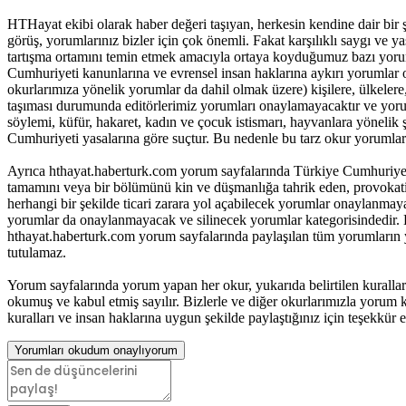
HTHayat ekibi olarak haber değeri taşıyan, herkesin kendine dair bir şeyle
görüş, yorumlarınız bizler için çok önemli. Fakat karşılıklı saygı ve
tartışma ortamını temin etmek amacıyla ortaya koyduğumuz bazı yoru
Cumhuriyeti kanunlarına ve evrensel insan haklarına aykırı yorumlar 
okurlarımıza yönelik yorumlar da dahil olmak üzere) kişilere, ülkelere, t
taşıması durumunda editörlerimiz yorumları onaylamayacaktır ve yorum
söylemi, küfür, hakaret, kadın ve çocuk istismarı, hayvanlara yöneli
Cumhuriyeti yasalarına göre suçtur. Bu nedenle bu tarz okur yorumlar
Ayrıca hthayat.haberturk.com yorum sayfalarında Türkiye Cumhuriyet
tamamını veya bir bölümünü kin ve düşmanlığa tahrik eden, provokatif 
herhangi bir şekilde ticari zarara yol açabilecek yorumlar onaylanma
yorumlar da onaylanmayacak ve silinecek yorumlar kategorisindedir. B
hthayat.haberturk.com yorum sayfalarında paylaşılan tüm yorumların
tutulamaz.
Yorum sayfalarında yorum yapan her okur, yukarıda belirtilen kurall
okumuş ve kabul etmiş sayılır. Bizlerle ve diğer okurlarımızla yorum ku
kuralları ve insan haklarına uygun şekilde paylaştığınız için teşekkür e
Yorumları okudum onaylıyorum