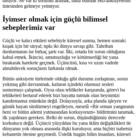
tutuyor. Ne var ki sorumlu aramak, hatta bulmak eko-anksiyetenin
üstesinden gelmeye yetmiyor.
İyimser olmak için güçlü bilimsel
sebeplerimiz var
Güçlü ve kalıcı etkileri sebebiyle küresel ısınma, hemen sonraki
kuşak için bir sinyal; tıpkı iki dünya savaşı gibi. Tahribatı
durdurmanın ise birkaç şartı var. İlki, ortada bir sorun olduğunu
kabul etmek. İkincisi, umutsuzluğu ve kötümserliği bir yana
bırakarak harekete geçmek. Üçüncüsü, kısa ve uzun vadede
alınabilecek sonuçların farkında olmak.
Bütün anksiyete türlerinde olduğu gibi durumu zorlaştıran, sorun
yokmuş gibi davranmak, kafanın içindeki olumsuz sesleri
susturmayı çalışmak. Oysa olası tehlikeler karşısında, görevi bu
tehlikeleri bertaraf ederek bizi hayatta tutmak olan beynimizi
kandırmamız mümkün değil. Dolayısıyla, arka planda işleyen ve
günük hayatı sürdürmeyi engelleyen, meselâ «Bir orman yangınının
beni ve bütün ailemi yutmasından korkuyorum» bildirimini tanımak,
ilk yapılması gereken. Belki de sorun, düşündüğümüz derecede
korkutucu değil. Üçüncü yüzyıldan bu yana iklim değişiklikleri ile
dünyanın yok olması arasında ilişki kuruluyor, ama hiçbiri isabetsiz
kehanetin ötesine geçemedi. Üstelik bugün bilim insanları, küresel