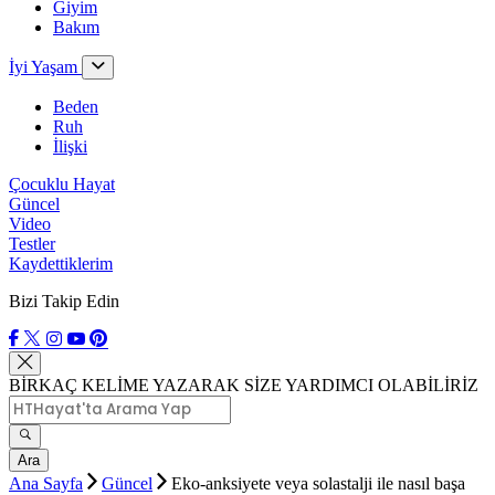
Giyim
Bakım
İyi Yaşam
Beden
Ruh
İlişki
Çocuklu Hayat
Güncel
Video
Testler
Kaydettiklerim
Bizi Takip Edin
BİRKAÇ KELİME YAZARAK SİZE YARDIMCI OLABİLİRİZ
Ara
Ana Sayfa
Güncel
Eko-anksiyete veya solastalji ile nasıl başa