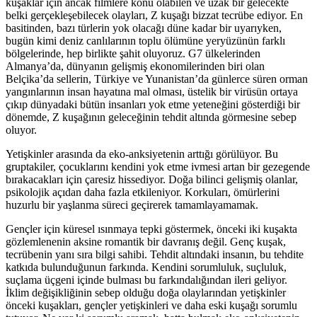
kuşaklar için ancak filmlere konu olabilen ve uzak bir gelecekte
belki gerçekleşebilecek olayları, Z kuşağı bizzat tecrübe ediyor. En
basitinden, bazı türlerin yok olacağı düne kadar bir uyarıyken,
bugün kimi deniz canlılarının toplu ölümüne yeryüzünün farklı
bölgelerinde, hep birlikte şahit oluyoruz. G7 ülkelerinden
Almanya’da, dünyanın gelişmiş ekonomilerinden biri olan
Belçika’da sellerin, Türkiye ve Yunanistan’da günlerce süren orman
yangınlarının insan hayatına mal olması, üstelik bir virüsün ortaya
çıkıp dünyadaki bütün insanları yok etme yeteneğini gösterdiği bir
dönemde, Z kuşağının geleceğinin tehdit altında görmesine sebep
oluyor.
Yetişkinler arasında da eko-anksiyetenin arttığı görülüyor. Bu
gruptakiler, çocuklarını kendini yok etme ivmesi artan bir gezegende
bırakacakları için çaresiz hissediyor. Doğa bilinci gelişmiş olanlar,
psikolojik açıdan daha fazla etkileniyor. Korkuları, ömürlerini
huzurlu bir yaşlanma süreci geçirerek tamamlayamamak.
Gençler için küresel ısınmaya tepki göstermek, önceki iki kuşakta
gözlemlenenin aksine romantik bir davranış değil. Genç kuşak,
tecrübenin yanı sıra bilgi sahibi. Tehdit altındaki insanın, bu tehdite
katkıda bulunduğunun farkında. Kendini sorumluluk, suçluluk,
suçlama üçgeni içinde bulması bu farkındalığından ileri geliyor.
İklim değişikliğinin sebep olduğu doğa olaylarından yetişkinler
önceki kuşakları, gençler yetişkinleri ve daha eski kuşağı sorumlu