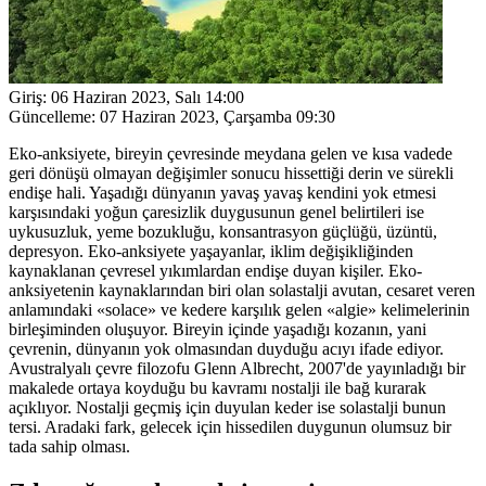
Giriş:
06 Haziran 2023, Salı 14:00
Güncelleme:
07 Haziran 2023, Çarşamba 09:30
Eko-anksiyete, bireyin çevresinde meydana gelen ve kısa vadede
geri dönüşü olmayan değişimler sonucu hissettiği derin ve sürekli
endişe hali. Yaşadığı dünyanın yavaş yavaş kendini yok etmesi
karşısındaki yoğun çaresizlik duygusunun genel belirtileri ise
uykusuzluk, yeme bozukluğu, konsantrasyon güçlüğü, üzüntü,
depresyon. Eko-anksiyete yaşayanlar, iklim değişikliğinden
kaynaklanan çevresel yıkımlardan endişe duyan kişiler. Eko-
anksiyetenin kaynaklarından biri olan solastalji avutan, cesaret veren
anlamındaki «solace» ve kedere karşılık gelen «algie» kelimelerinin
birleşiminden oluşuyor. Bireyin içinde yaşadığı kozanın, yani
çevrenin, dünyanın yok olmasından duyduğu acıyı ifade ediyor.
Avustralyalı çevre filozofu Glenn Albrecht, 2007'de yayınladığı bir
makalede ortaya koyduğu bu kavramı nostalji ile bağ kurarak
açıklıyor. Nostalji geçmiş için duyulan keder ise solastalji bunun
tersi. Aradaki fark, gelecek için hissedilen duygunun olumsuz bir
tada sahip olması.