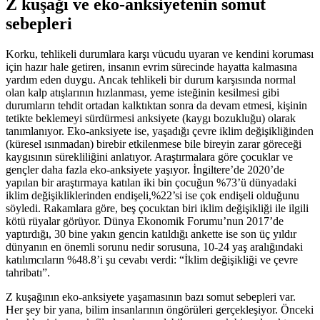
Z kuşağı ve eko-anksiyetenin somut
sebepleri
Korku, tehlikeli durumlara karşı vücudu uyaran ve kendini koruması
için hazır hale getiren, insanın evrim sürecinde hayatta kalmasına
yardım eden duygu. Ancak tehlikeli bir durum karşısında normal
olan kalp atışlarının hızlanması, yeme isteğinin kesilmesi gibi
durumların tehdit ortadan kalktıktan sonra da devam etmesi, kişinin
tetikte beklemeyi sürdürmesi anksiyete (kaygı bozukluğu) olarak
tanımlanıyor. Eko-anksiyete ise, yaşadığı çevre iklim değişikliğinden
(küresel ısınmadan) birebir etkilenmese bile bireyin zarar göreceği
kaygısının sürekliliğini anlatıyor. Araştırmalara göre çocuklar ve
gençler daha fazla eko-anksiyete yaşıyor. İngiltere’de 2020’de
yapılan bir araştırmaya katılan iki bin çocuğun %73’ü dünyadaki
iklim değişikliklerinden endişeli,%22’si ise çok endişeli olduğunu
söyledi. Rakamlara göre, beş çocuktan biri iklim değişikliği ile ilgili
kötü rüyalar görüyor. Dünya Ekonomik Forumu’nun 2017’de
yaptırdığı, 30 bine yakın gencin katıldığı ankette ise son üç yıldır
dünyanın en önemli sorunu nedir sorusuna, 10-24 yaş aralığındaki
katılımcıların %48.8’i şu cevabı verdi: “İklim değişikliği ve çevre
tahribatı”.
Z kuşağının eko-anksiyete yaşamasının bazı somut sebepleri var.
Her şey bir yana, bilim insanlarının öngörüleri gerçekleşiyor. Önceki