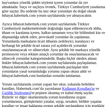
hayvanlara yönelik şiddet söylemi içeren yorumlar da yer
almaktadır. Suçu ve suçluyu övmek, Türkiye Cumhuriyeti yasalarına
göre suçtur. Bu nedenle bu tarz okur yorumları da doğal olarak
hthayat.haberturk.com yorum sayfalarında yer almayacaktır.
Ayrıca hthayat.haberturk.com yorum sayfalarında Türkiye
Cumhuriyeti mahkemelerinde doğruluğu ispat edilemeyecek iddia,
itham ve karalama içeren, halkın tamamını veya bir bölümünü kin ve
düşmanlığa tahrik eden, provokatif yorumlar da yapılamaz.
Yorumlarda markaların ticari itibarını zedeleyici, karalayıcı ve
herhangi bir şekilde ticari zarara yol açabilecek yorumlar
onaylanmayacak ve silinecektir. Aynı şekilde bir markaya yönelik
promosyon veya reklam amaçlı yorumlar da onaylanmayacak ve
silinecek yorumlar kategorisindedir. Başka hiçbir siteden alınan
linkler hthayat.haberturk.com yorum sayfalarında paylaşılamaz.
hthayat.haberturk.com yorum sayfalarında paylaşılan tüm
yorumların yasal sorumluluğu yorumu yapan okura aittir ve
hthayat.haberturk.com bunlardan sorumlu tutulamaz.
Yorum sayfalarında yorum yapan her okur, yukarıda belirtilen
kuralları, Haberturk.com’da yayınlanan
Kullanım Koşulları'nı
ve
Gizlilik Sözleşmesi
'ni peşinen okumuş ve kabul etmiş sayılır.
Bizlerle ve diğer okurlarımızla yorum kurallarına uygun
yorumlarınızı, görüşlerinizi yasalar, saygı, nezaket, birlikte yaşama
kuralları ve insan haklarına uygun şekilde paylaştığınız için teşekkür