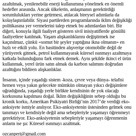
azaltılmak, yenilenebilir enerji kullanımına yönelmek en önemli
hedefler arasında. Ancak ülkelerin, anlaşmanın gerektirdiği
sorumlulukları yerine getirmesi, atılacak bireysel adımlarla da
kolaylaştırılabilir. Siyasi partilerden programlarında iklim değişikliği
politikasına yer vermelerini talep etmek bu adımlardan biri. Bir
diğeri, konuyla ilgili faaliyet gösteren sivil inisiyatiflerde gönüllü
faaliyetlere katılmak. Yaşam alışkanlıklarını değiştirmek ise
kaçınılmaz, çünkü «somut bir şeyler yaptığına ikna olmanın» en
hızlı ve etkili yolu. En basitinden alışverişe otomobille değil de
yürüyerek gitmek, petrol kullanmayarak küresel ısınmayı azaltmaya
katkıda bulunduğunu fark etmek demek. Aynı şekilde ikinci el ürün
kullanmak, yerel ürün satın almak da karbon salımını doğrudan
azalttığını bildiren alışkanlıklar.
İnsanın, içinde yaşadığı sistem -koza, çevre veya dünya- telafisi
hemen veya yakın gelecekte mümkün olmayan yıkıcı değişimlere
uğradığında, yaşadığı yerle birlikte kendisinin de yok olacağı
korkusuna kapılması doğal. İklim değişikliğinin sebep olduğu bu
kronik korku, Amerikan Psikiyatri Birliği’nin 2017’de verdiği eko-
anksiyete ismiyle anılıyor. Eko-anksiyetenin üstesinden gelmek onu
tanımayı ve kendisiyle değil ama sebepleriyle yaşamayı öğrenmeyi
gerektiriyor. Eko-anksiyetenin sebepleriyle yaşamayı öğrenmenin
anlamı ise şu: Küresel ısınmayı azaltmak.
ozcanperi@gmail.com