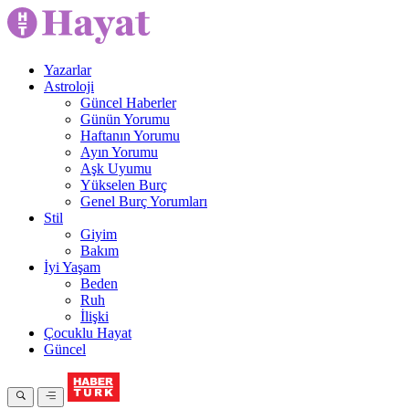
Yazarlar
Astroloji
Güncel Haberler
Günün Yorumu
Haftanın Yorumu
Ayın Yorumu
Aşk Uyumu
Yükselen Burç
Genel Burç Yorumları
Stil
Giyim
Bakım
İyi Yaşam
Beden
Ruh
İlişki
Çocuklu Hayat
Güncel