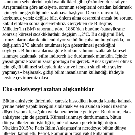
ısınmanın sebeplerini açıklayabildikleri gibi çözümleri de sıralıyor.
Araştırmalara göre anksiyete, sorunun sebeplerini ortadan kaldırmak
için eyleme geçildiğinde azalmaya başlıyor. Demek oluyor ki,
korkumuz yersiz değilse bile, önlem alma cesaretini ancak bu sorunu
kabul ettikten sonra gösterebiliriz. Gerçekten de Birleşmiş
Milletler’in (BM) raporuna göre, 1850’den bugüne (sanayileşme
sonrası) küresel sıcaklıklardaki değişim 1,2°C. Bu değişimi BM,
krmızı alarm olarak nitelendiriyor ve bütün çabanın bu yüzyılda, bu
değişimin 2°C altında tutulması için gösterilmesi gerektiğini
söylüyor. Bilim insanlarına göre karbon salımını azaltarak küresel
ısınmayı azaltmak, sıfıra indirerek ise durdurmak mümkün. İçinde
yaşadığımız kozanın zarar gördüğü bir gerçek. Ancak iyimser olmak
için güçlü bilimsel sebeplerimiz var ve hemen şimdi «bir şeyler
yapmaya» başlarsak, gidişi bilim insanlarının kullandığı ifadeyle
tersine çevirmemiz olası.
Eko-anksiyeteyi azaltan alışkanlıklar
Bütün anksiyete türlerinde, çaresiz hissedilen konuda kasılıp kalmak
yerine neler yapabileceğini sıralamak ve en azından kendi üzerine
düşeni yapmak, sağalmayı da beraberinde getiriyor. Bu durum, eko-
anksiyete için de geçerli. Küresel ısınmayı durdurmanın, bütün
dünya ülkelerinin işbirliği içinde olmasını gerektirdiği doğru.
Nitekim 2015’te Paris İklim Anlaşması’nı neredeyse bütün dünya
ülkeleri kabul etti. Petrol, kömür gibi fosil yakıt kullanımını