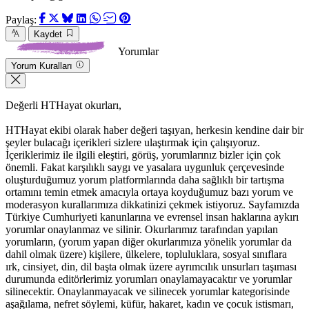
Paylaş:
Kaydet
Yorumlar
Yorum Kuralları
Değerli HTHayat okurları,
HTHayat ekibi olarak haber değeri taşıyan, herkesin kendine dair bir
şeyler bulacağı içerikleri sizlere ulaştırmak için çalışıyoruz.
İçeriklerimiz ile ilgili eleştiri, görüş, yorumlarınız bizler için çok
önemli. Fakat karşılıklı saygı ve yasalara uygunluk çerçevesinde
oluşturduğumuz yorum platformlarında daha sağlıklı bir tartışma
ortamını temin etmek amacıyla ortaya koyduğumuz bazı yorum ve
moderasyon kurallarımıza dikkatinizi çekmek istiyoruz. Sayfamızda
Türkiye Cumhuriyeti kanunlarına ve evrensel insan haklarına aykırı
yorumlar onaylanmaz ve silinir. Okurlarımız tarafından yapılan
yorumların, (yorum yapan diğer okurlarımıza yönelik yorumlar da
dahil olmak üzere) kişilere, ülkelere, topluluklara, sosyal sınıflara
ırk, cinsiyet, din, dil başta olmak üzere ayrımcılık unsurları taşıması
durumunda editörlerimiz yorumları onaylamayacaktır ve yorumlar
silinecektir. Onaylanmayacak ve silinecek yorumlar kategorisinde
aşağılama, nefret söylemi, küfür, hakaret, kadın ve çocuk istismarı,