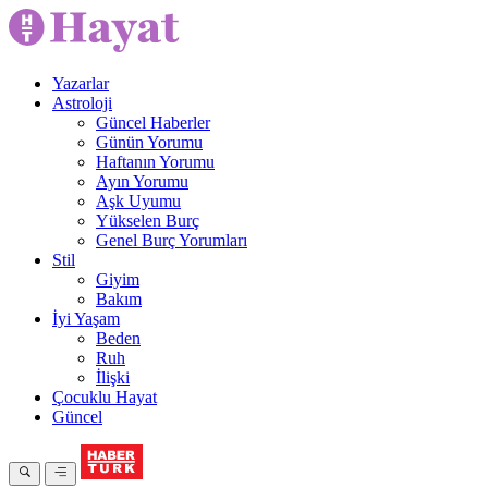
Yazarlar
Astroloji
Güncel Haberler
Günün Yorumu
Haftanın Yorumu
Ayın Yorumu
Aşk Uyumu
Yükselen Burç
Genel Burç Yorumları
Stil
Giyim
Bakım
İyi Yaşam
Beden
Ruh
İlişki
Çocuklu Hayat
Güncel