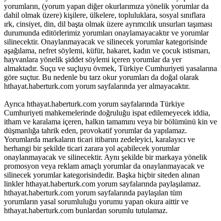
yorumların, (yorum yapan diğer okurlarımıza yönelik yorumlar da
dahil olmak üzere) kişilere, ülkelere, topluluklara, sosyal sınıflara
ırk, cinsiyet, din, dil başta olmak üzere ayrımcılık unsurları taşıması
durumunda editörlerimiz yorumları onaylamayacaktır ve yorumlar
silinecektir. Onaylanmayacak ve silinecek yorumlar kategorisinde
aşağılama, nefret söylemi, küfür, hakaret, kadın ve çocuk istismarı,
hayvanlara yönelik şiddet söylemi içeren yorumlar da yer
almaktadır. Suçu ve suçluyu övmek, Türkiye Cumhuriyeti yasalarına
göre suçtur. Bu nedenle bu tarz okur yorumları da doğal olarak
hthayat.haberturk.com yorum sayfalarında yer almayacaktır.
Ayrıca hthayat.haberturk.com yorum sayfalarında Türkiye
Cumhuriyeti mahkemelerinde doğruluğu ispat edilemeyecek iddia,
itham ve karalama içeren, halkın tamamını veya bir bölümünü kin ve
düşmanlığa tahrik eden, provokatif yorumlar da yapılamaz.
Yorumlarda markaların ticari itibarını zedeleyici, karalayıcı ve
herhangi bir şekilde ticari zarara yol açabilecek yorumlar
onaylanmayacak ve silinecektir. Aynı şekilde bir markaya yönelik
promosyon veya reklam amaçlı yorumlar da onaylanmayacak ve
silinecek yorumlar kategorisindedir. Başka hiçbir siteden alınan
linkler hthayat.haberturk.com yorum sayfalarında paylaşılamaz.
hthayat.haberturk.com yorum sayfalarında paylaşılan tüm
yorumların yasal sorumluluğu yorumu yapan okura aittir ve
hthayat.haberturk.com bunlardan sorumlu tutulamaz.