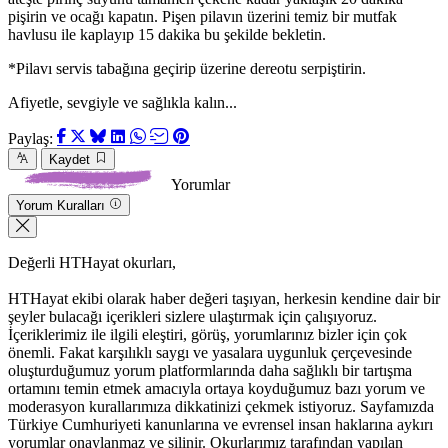
pişirin ve ocağı kapatın. Pişen pilavın üzerini temiz bir mutfak
havlusu ile kaplayıp 15 dakika bu şekilde bekletin.
*Pilavı servis tabağına geçirip üzerine dereotu serpiştirin.
Afiyetle, sevgiyle ve sağlıkla kalın...
Paylaş:
Kaydet
Yorumlar
Yorum Kuralları
Değerli HTHayat okurları,
HTHayat ekibi olarak haber değeri taşıyan, herkesin kendine dair bir
şeyler bulacağı içerikleri sizlere ulaştırmak için çalışıyoruz.
İçeriklerimiz ile ilgili eleştiri, görüş, yorumlarınız bizler için çok
önemli. Fakat karşılıklı saygı ve yasalara uygunluk çerçevesinde
oluşturduğumuz yorum platformlarında daha sağlıklı bir tartışma
ortamını temin etmek amacıyla ortaya koyduğumuz bazı yorum ve
moderasyon kurallarımıza dikkatinizi çekmek istiyoruz. Sayfamızda
Türkiye Cumhuriyeti kanunlarına ve evrensel insan haklarına aykırı
yorumlar onaylanmaz ve silinir. Okurlarımız tarafından yapılan