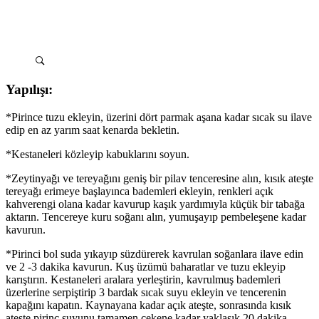
Yapılışı:
*Pirince tuzu ekleyin, üzerini dört parmak aşana kadar sıcak su ilave
edip en az yarım saat kenarda bekletin.
*Kestaneleri közleyip kabuklarını soyun.
*Zeytinyağı ve tereyağını geniş bir pilav tenceresine alın, kısık ateşte
tereyağı erimeye başlayınca bademleri ekleyin, renkleri açık
kahverengi olana kadar kavurup kaşık yardımıyla küçük bir tabağa
aktarın. Tencereye kuru soğanı alın, yumuşayıp pembeleşene kadar
kavurun.
*Pirinci bol suda yıkayıp süzdürerek kavrulan soğanlara ilave edin
ve 2 -3 dakika kavurun. Kuş üzümü baharatlar ve tuzu ekleyip
karıştırın. Kestaneleri aralara yerleştirin, kavrulmuş bademleri
üzerlerine serpiştirip 3 bardak sıcak suyu ekleyin ve tencerenin
kapağını kapatın. Kaynayana kadar açık ateşte, sonrasında kısık
ateşte pirinç suyunu tamamen çekene kadar yaklaşık 20 dakika