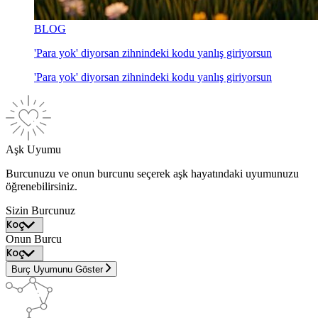
BLOG
'Para yok' diyorsan zihnindeki kodu yanlış giriyorsun
'Para yok' diyorsan zihnindeki kodu yanlış giriyorsun
Aşk Uyumu
Burcunuzu ve onun burcunu seçerek aşk hayatındaki uyumunuzu
öğrenebilirsiniz.
Sizin Burcunuz
Onun Burcu
Burç Uyumunu Göster