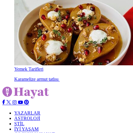
Yemek Tarifleri
Karamelize armut tatlısı
YAZARLAR
ASTROLOJİ
STİL
İYİ YAŞAM