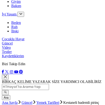
Giyim
Bakım
İyi Yaşam
Beden
Ruh
İlişki
Çocuklu Hayat
Güncel
Video
Testler
Kaydettiklerim
Bizi Takip Edin
BİRKAÇ KELİME YAZARAK SİZE YARDIMCI OLABİLİRİZ
Ara
Ana Sayfa
Güncel
Yemek Tarifleri
Kestaneli bademli pirinç