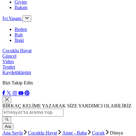
Giyim
Bakım
İyi Yaşam
Beden
Ruh
İlişki
Çocuklu Hayat
Güncel
Video
Testler
Kaydettiklerim
Bizi Takip Edin
BİRKAÇ KELİME YAZARAK SİZE YARDIMCI OLABİLİRİZ
Ara
Ana Sayfa
Çocuklu Hayat
Anne - Baba
Çocuk
Dünya