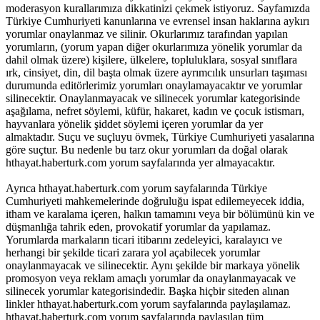
moderasyon kurallarımıza dikkatinizi çekmek istiyoruz. Sayfamızda
Türkiye Cumhuriyeti kanunlarına ve evrensel insan haklarına aykırı
yorumlar onaylanmaz ve silinir. Okurlarımız tarafından yapılan
yorumların, (yorum yapan diğer okurlarımıza yönelik yorumlar da
dahil olmak üzere) kişilere, ülkelere, topluluklara, sosyal sınıflara
ırk, cinsiyet, din, dil başta olmak üzere ayrımcılık unsurları taşıması
durumunda editörlerimiz yorumları onaylamayacaktır ve yorumlar
silinecektir. Onaylanmayacak ve silinecek yorumlar kategorisinde
aşağılama, nefret söylemi, küfür, hakaret, kadın ve çocuk istismarı,
hayvanlara yönelik şiddet söylemi içeren yorumlar da yer
almaktadır. Suçu ve suçluyu övmek, Türkiye Cumhuriyeti yasalarına
göre suçtur. Bu nedenle bu tarz okur yorumları da doğal olarak
hthayat.haberturk.com yorum sayfalarında yer almayacaktır.
Ayrıca hthayat.haberturk.com yorum sayfalarında Türkiye
Cumhuriyeti mahkemelerinde doğruluğu ispat edilemeyecek iddia,
itham ve karalama içeren, halkın tamamını veya bir bölümünü kin ve
düşmanlığa tahrik eden, provokatif yorumlar da yapılamaz.
Yorumlarda markaların ticari itibarını zedeleyici, karalayıcı ve
herhangi bir şekilde ticari zarara yol açabilecek yorumlar
onaylanmayacak ve silinecektir. Aynı şekilde bir markaya yönelik
promosyon veya reklam amaçlı yorumlar da onaylanmayacak ve
silinecek yorumlar kategorisindedir. Başka hiçbir siteden alınan
linkler hthayat.haberturk.com yorum sayfalarında paylaşılamaz.
hthayat.haberturk.com yorum sayfalarında paylaşılan tüm