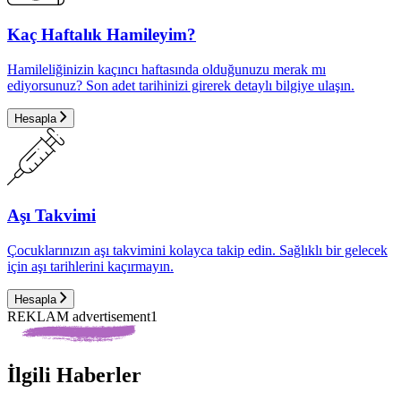
Kaç Haftalık Hamileyim?
Hamileliğinizin kaçıncı haftasında olduğunuzu merak mı
ediyorsunuz? Son adet tarihinizi girerek detaylı bilgiye ulaşın.
Hesapla
Aşı Takvimi
Çocuklarınızın aşı takvimini kolayca takip edin. Sağlıklı bir gelecek
için aşı tarihlerini kaçırmayın.
Hesapla
REKLAM advertisement1
İlgili Haberler