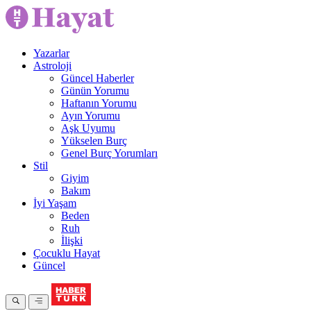
Yazarlar
Astroloji
Güncel Haberler
Günün Yorumu
Haftanın Yorumu
Ayın Yorumu
Aşk Uyumu
Yükselen Burç
Genel Burç Yorumları
Stil
Giyim
Bakım
İyi Yaşam
Beden
Ruh
İlişki
Çocuklu Hayat
Güncel