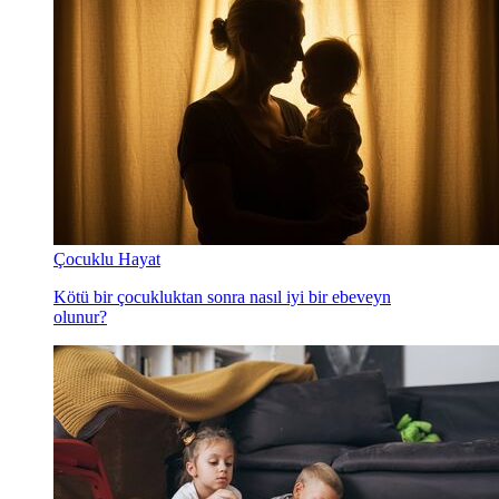
Çocuklu Hayat
Kötü bir çocukluktan sonra nasıl iyi bir ebeveyn
olunur?