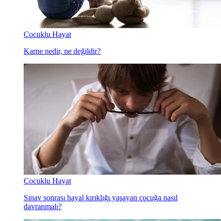
Çocuklu Hayat
Karne nedir, ne değildir?
Çocuklu Hayat
Sınav sonrası hayal kırıklığı yaşayan çocuğa nasıl
davranmalı?