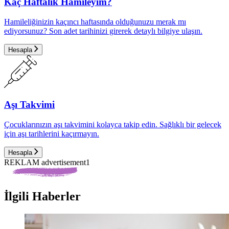
Kaç Haftalık Hamileyim?
Hamileliğinizin kaçıncı haftasında olduğunuzu merak mı
ediyorsunuz? Son adet tarihinizi girerek detaylı bilgiye ulaşın.
Hesapla
Aşı Takvimi
Çocuklarınızın aşı takvimini kolayca takip edin. Sağlıklı bir gelecek
için aşı tarihlerini kaçırmayın.
Hesapla
REKLAM advertisement1
İlgili Haberler