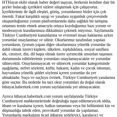
HTHayat ekibi olarak haber değeri taşıyan, herkesin kendine dair bir
şeyler bulacağı içerikleri sizlere ulaştırmak için çalışıyoruz.
İçeriklerimiz ile ilgili eleştiri, görüş, yorumlarınız bizler için çok
önemli. Fakat karşılıklı saygı ve yasalara uygunluk çerçevesinde
oluşturduğumuz yorum platformlarında daha sağlıklı bir tartışma
ortamını temin etmek amacıyla ortaya koyduğumuz bazı yorum ve
moderasyon kurallarımıza dikkatinizi çekmek istiyoruz. Sayfamızda
Türkiye Cumhuriyeti kanunlarına ve evrensel insan haklarına aykırı
yorumlar onaylanmaz ve silinir. Okurlarımız tarafından yapılan
yorumların, (yorum yapan diğer okurlarımıza yönelik yorumlar da
dahil olmak üzere) kişilere, ülkelere, topluluklara, sosyal sınıflara
ırk, cinsiyet, din, dil başta olmak üzere ayrımcılık unsurları taşıması
durumunda editörlerimiz yorumları onaylamayacaktır ve yorumlar
silinecektir. Onaylanmayacak ve silinecek yorumlar kategorisinde
aşağılama, nefret söylemi, küfür, hakaret, kadın ve çocuk istismarı,
hayvanlara yönelik şiddet söylemi içeren yorumlar da yer
almaktadır. Suçu ve suçluyu övmek, Türkiye Cumhuriyeti yasalarına
göre suçtur. Bu nedenle bu tarz okur yorumları da doğal olarak
hthayat.haberturk.com yorum sayfalarında yer almayacaktır.
Ayrıca hthayat.haberturk.com yorum sayfalarında Türkiye
Cumhuriyeti mahkemelerinde doğruluğu ispat edilemeyecek iddia,
itham ve karalama içeren, halkın tamamını veya bir bölümünü kin ve
düşmanlığa tahrik eden, provokatif yorumlar da yapılamaz.
Yorumlarda markaların ticari itibarını zedeleyici, karalayıcı ve