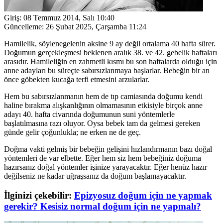
Giriş:
08 Temmuz 2014, Salı 10:40
Güncelleme:
26 Şubat 2025, Çarşamba 11:24
Hamilelik, söylenegelenin aksine 9 ay değil ortalama 40 hafta sürer.
Doğumun gerçekleşmesi beklenen aralık 38. ve 42. gebelik haftaları
arasıdır. Hamileliğin en zahmetli kısmı bu son haftalarda olduğu için
anne adayları bu süreçte sabırsızlanmaya başlarlar. Bebeğin bir an
önce göbekten kucağa terfi etmesini arzularlar.
Hem bu sabırsızlanmanın hem de tıp camiasında doğumu kendi
haline bırakma alışkanlığının olmamasının etkisiyle birçok anne
adayı 40. hafta civarında doğumunun suni yöntemlerle
başlatılmasına razı oluyor. Oysa bebek tam da gelmesi gereken
günde gelir çoğunlukla; ne erken ne de geç.
Doğma vakti gelmiş bir bebeğin gelişini hızlandırmanın bazı doğal
yöntemleri de var elbette. Eğer hem siz hem bebeğiniz doğuma
hazırsanız doğal yöntemler işinize yarayacaktır. Eğer henüz hazır
değilseniz ne kadar uğraşsanız da doğum başlamayacaktır.
İlginizi çekebilir:
Epizyosuz doğum için ne yapmak
gerekir? Kesisiz normal doğum için ne yapmalı?