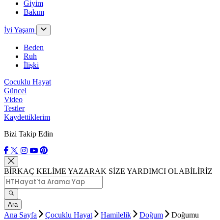
Giyim
Bakım
İyi Yaşam
Beden
Ruh
İlişki
Çocuklu Hayat
Güncel
Video
Testler
Kaydettiklerim
Bizi Takip Edin
BİRKAÇ KELİME YAZARAK SİZE YARDIMCI OLABİLİRİZ
Ara
Ana Sayfa
Çocuklu Hayat
Hamilelik
Doğum
Doğumu