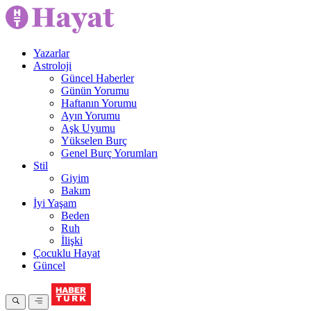
Yazarlar
Astroloji
Güncel Haberler
Günün Yorumu
Haftanın Yorumu
Ayın Yorumu
Aşk Uyumu
Yükselen Burç
Genel Burç Yorumları
Stil
Giyim
Bakım
İyi Yaşam
Beden
Ruh
İlişki
Çocuklu Hayat
Güncel