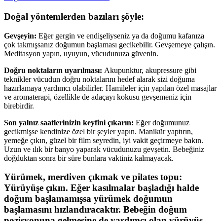
Doğal yöntemlerden bazıları şöyle:
Gevşeyin:
Eğer gergin ve endişeliyseniz ya da doğumu kafanıza
çok takmışsanız doğumun başlaması gecikebilir. Gevşemeye çalışın.
Meditasyon yapın, uyuyun, vücudunuza güvenin.
Doğru noktaların uyarılması:
Akupunktur, akupressure gibi
teknikler vücudun doğru noktalarını hedef alarak sizi doğuma
hazırlamaya yardımcı olabilirler. Hamileler için yapılan özel masajlar
ve aromaterapi, özellikle de adaçayı kokusu gevşemeniz için
birebirdir.
Son yalnız saatlerinizin keyfini çıkarın:
Eğer doğumunuz
gecikmişse kendinize özel bir şeyler yapın. Manikür yaptırın,
yemeğe çıkın, güzel bir film seyredin, iyi vakit geçirmeye bakın.
Uzun ve ılık bir banyo yaparak vücudunuzu gevşetin. Bebeğiniz
doğduktan sonra bir süre bunlara vaktiniz kalmayacak.
Yürümek, merdiven çıkmak ve pilates topu:
Yürüyüşe çıkın. Eğer kasılmalar başladığı halde
doğum başlamamışsa yürümek doğumun
başlamasını hızlandıracaktır. Bebeğin doğum
pozisyonuna gelmesine de yardımcı olan yürüyüş,