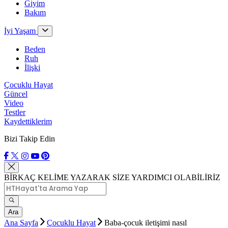
Giyim
Bakım
İyi Yaşam
Beden
Ruh
İlişki
Çocuklu Hayat
Güncel
Video
Testler
Kaydettiklerim
Bizi Takip Edin
BİRKAÇ KELİME YAZARAK SİZE YARDIMCI OLABİLİRİZ
Ara
Ana Sayfa
Çocuklu Hayat
Baba-çocuk iletişimi nasıl