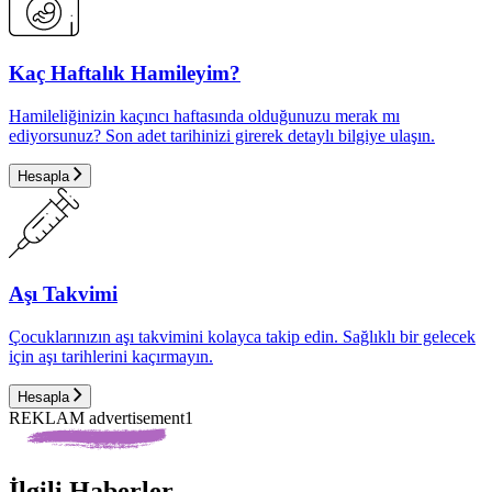
Kaç Haftalık Hamileyim?
Hamileliğinizin kaçıncı haftasında olduğunuzu merak mı
ediyorsunuz? Son adet tarihinizi girerek detaylı bilgiye ulaşın.
Hesapla
Aşı Takvimi
Çocuklarınızın aşı takvimini kolayca takip edin. Sağlıklı bir gelecek
için aşı tarihlerini kaçırmayın.
Hesapla
REKLAM advertisement1
İlgili Haberler