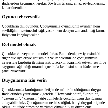
ifadelerden kaçınmak gerekir. Söyleyiş tarzınız en az söyledikleriniz
kadar önemlidir.
Oyuncu ebeveynlik
Çocukların dili oyundur. Çocuğunuzla oynadığınız oyunlar, hem
sevildiğini hissetmesini sağlayacak hem de aynı zamanda bağ kurma
ihtiyacını karşılayacaktır.
Rol model olmak
Çocuklar ebeveynlerini model alırlar. Bu nedenle, ev içerisindeki
diğer aile üyeleriyle iletişiminiz ve ifadeleriniz de çocuğunuzun
çevresiyle kurduğu iletişime ışık tutacaktır. Karşılıklı güven, sevgi ve
saygının sağlandığı ortamda çocuk da kendisini rahat ifade etme
şansı bulacaktır.
Duygularına izin verin
Çocuklarınızla kurduğunuz iletişimde mümkün olduğunca duygu
ifadelerinden yararlanmak gerekir. “Heyecanlandın”, “korktun”,
“üzgünsün”, “kızgınsın” gibi cümlelerle çocuğunuzun duygusunu
anlayabilirsiniz. Çocuğunuzun ne hissettiğini, hangi duygular içinde
olduğunu ifade etmesine yardımcı olmak duygu düzenleme