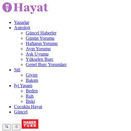
Yazarlar
Astroloji
Güncel Haberler
Günün Yorumu
Haftanın Yorumu
Ayın Yorumu
Aşk Uyumu
Yükselen Burç
Genel Burç Yorumları
Stil
Giyim
Bakım
İyi Yaşam
Beden
Ruh
İlişki
Çocuklu Hayat
Güncel