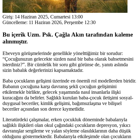
Giriş:
14 Haziran 2025, Cumartesi 13:00
Güncelleme:
11 Haziran 2026, Perşembe 12:30
Bu içerik Uzm. Psk. Çağla Akın tarafından kaleme
alınmıştır.
Ebeveyn görüşmelerinde genellikle yönelttiğimiz bir sorudur:
“Çocuğunuzun gelecekte sizden nasıl bir baba olarak bahsetmesini
isterdiniz?”. Bir cümlelik bir soru gibi görünse de, yanıtı aslında
sizin babalık değerlerinizi kapsamaktadır.
Baba çocukların gelişimi üzerinde en önemli rol modellerden biridir.
Babanın çocuğuna karşı davranış şekli çocuğun gelişimini
etkilemekle birlikte, gelecek yaşamında nasıl insanlarla ilişki
kuracağını da belirler. Sağlıklı kurulan baba-çocuk iletişimi sosyal-
duygusal beceriler, kimlik gelişimi, bağımsızlaşma ve bilişsel
beceriler açısından son derece kıymetlidir.
Literatürdeki çalışmalar, erken çocukluk döneminde babalarıyla
sağlıklı ilişkileri olan okul çağındaki çocukların depresyon, yıkıcı
davranışlar sergileme ve yalan söyleme olasılıklarının daha düşük
olduğunu göstermektedir. Babalarıyla etkileşimde olan çocukların