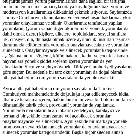
oluşturduğumuz yorum platformlarında daha sağlıklı bir tartışma
ortamını temin etmek amacıyla ortaya koyduğumuz bazı yorum ve
moderasyon kurallarımıza dikkatinizi çekmek istiyoruz. Sayfamızda
Türkiye Cumhuriyeti kanunlarına ve evrensel insan haklarına aykırı
yorumlar onaylanmaz ve silinir. Okurlarımız tarafından yapılan
yorumların, (yorum yapan diğer okurlarımıza yönelik yorumlar da
dahil olmak üzere) kişilere, ülkelere, topluluklara, sosyal sınıflara
ırk, cinsiyet, din, dil başta olmak üzere ayrımcılık unsurları taşıması
durumunda editörlerimiz yorumları onaylamayacaktır ve yorumlar
silinecektir. Onaylanmayacak ve silinecek yorumlar kategorisinde
aşağılama, nefret söylemi, küfür, hakaret, kadın ve çocuk istismarı,
hayvanlara yönelik şiddet söylemi içeren yorumlar da yer
almaktadır. Suçu ve suçluyu övmek, Türkiye Cumhuriyeti yasalarına
göre suçtur. Bu nedenle bu tarz okur yorumları da doğal olarak
hthayat.haberturk.com yorum sayfalarında yer almayacaktır.
Ayrıca hthayat.haberturk.com yorum sayfalarında Türkiye
Cumhuriyeti mahkemelerinde doğruluğu ispat edilemeyecek iddia,
itham ve karalama içeren, halkın tamamını veya bir bölümünü kin ve
düşmanlığa tahrik eden, provokatif yorumlar da yapılamaz.
Yorumlarda markaların ticari itibarını zedeleyici, karalayıcı ve
herhangi bir şekilde ticari zarara yol açabilecek yorumlar
onaylanmayacak ve silinecektir. Aynı şekilde bir markaya yönelik
promosyon veya reklam amaçlı yorumlar da onaylanmayacak ve
silinecek yorumlar kategorisindedir. Başka hiçbir siteden alınan