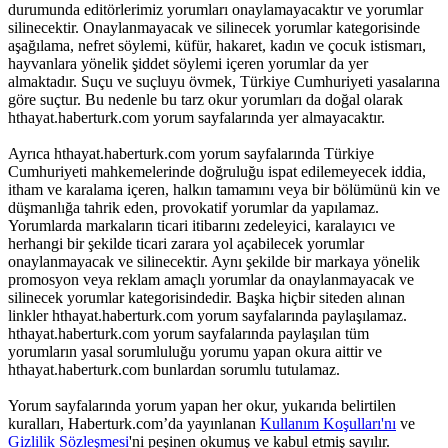
durumunda editörlerimiz yorumları onaylamayacaktır ve yorumlar
silinecektir. Onaylanmayacak ve silinecek yorumlar kategorisinde
aşağılama, nefret söylemi, küfür, hakaret, kadın ve çocuk istismarı,
hayvanlara yönelik şiddet söylemi içeren yorumlar da yer
almaktadır. Suçu ve suçluyu övmek, Türkiye Cumhuriyeti yasalarına
göre suçtur. Bu nedenle bu tarz okur yorumları da doğal olarak
hthayat.haberturk.com yorum sayfalarında yer almayacaktır.
Ayrıca hthayat.haberturk.com yorum sayfalarında Türkiye
Cumhuriyeti mahkemelerinde doğruluğu ispat edilemeyecek iddia,
itham ve karalama içeren, halkın tamamını veya bir bölümünü kin ve
düşmanlığa tahrik eden, provokatif yorumlar da yapılamaz.
Yorumlarda markaların ticari itibarını zedeleyici, karalayıcı ve
herhangi bir şekilde ticari zarara yol açabilecek yorumlar
onaylanmayacak ve silinecektir. Aynı şekilde bir markaya yönelik
promosyon veya reklam amaçlı yorumlar da onaylanmayacak ve
silinecek yorumlar kategorisindedir. Başka hiçbir siteden alınan
linkler hthayat.haberturk.com yorum sayfalarında paylaşılamaz.
hthayat.haberturk.com yorum sayfalarında paylaşılan tüm
yorumların yasal sorumluluğu yorumu yapan okura aittir ve
hthayat.haberturk.com bunlardan sorumlu tutulamaz.
Yorum sayfalarında yorum yapan her okur, yukarıda belirtilen
kuralları, Haberturk.com’da yayınlanan
Kullanım Koşulları'nı
ve
Gizlilik Sözleşmesi
'ni peşinen okumuş ve kabul etmiş sayılır.