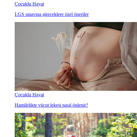
Çocuklu Hayat
LGS sınavına gireceklere özel öneriler
Çocuklu Hayat
Hamilelikte vücut lekesi nasıl önlenir?