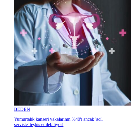
BEDEN
Yumurtalık kanseri vakalarının %40'ı ancak 'acil
serviste' teşhis edilebiliyor!