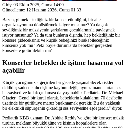
Giriş:
03 Ekim 2025, Cuma 14:00
Güncelleme:
12 Haziran 2026, Cuma 01:33
Bazen, gitmek istediğiniz bir konser etkinliğini, bir aile
organizasyonuna dönüştürmek istiyor musunuz? Ya da çok
sevdiğimiz bir müzsiyenin şarkılarını çocuklarınızla paylaşmak
istiyor musunuz? Ya da tüm bunların dışında, hep beklediğiniz bir
konsere gideceksiniz ve küçük bebeğinizi bırakabileceğiniz
kimseniz yok mu? Peki böyle durumlarda bebekler gerçekten
konserlere götürülebilir mi?
Konserler bebeklerde işitme hasarına yol
açabilir
Küçük çocuğunuzla geçirilen bir gecede yaşanabilecek riskler
ciddidir; sadece kalıcı işitme kaybını değil, aynı zamanda artan ses
hassasiyeti ve kulak çınlaması da yaşanabilir. Pediatrist Dr. Michael
Glazier "Genel bir kural olarak, bebeklerin kulaklarını 70 desibelin
üzerinde bir gürültüye maruz bırakmamak gerekir. Bu da yaklaşık
bir elektrikli süpürgenin çıkardığı ses seviyesine eşdeğerdir," diyor.
Pediatrik KBB uzmanı Dr. Abhita Reddy’ye göre bir konser; müzik
türüne, mekânın büyüklüğüne ve kişinin hoparlörlere olan