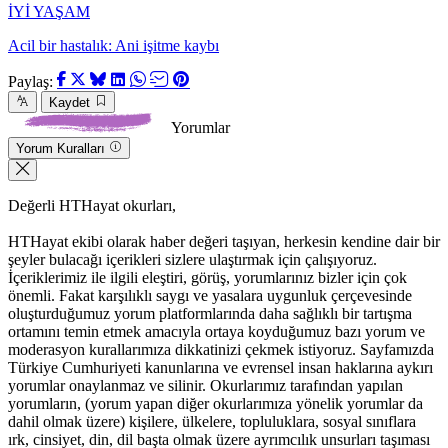
İYİ YAŞAM
Acil bir hastalık: Ani işitme kaybı
Paylaş:
Kaydet
Yorumlar
Yorum Kuralları
Değerli HTHayat okurları,
HTHayat ekibi olarak haber değeri taşıyan, herkesin kendine dair bir
şeyler bulacağı içerikleri sizlere ulaştırmak için çalışıyoruz.
İçeriklerimiz ile ilgili eleştiri, görüş, yorumlarınız bizler için çok
önemli. Fakat karşılıklı saygı ve yasalara uygunluk çerçevesinde
oluşturduğumuz yorum platformlarında daha sağlıklı bir tartışma
ortamını temin etmek amacıyla ortaya koyduğumuz bazı yorum ve
moderasyon kurallarımıza dikkatinizi çekmek istiyoruz. Sayfamızda
Türkiye Cumhuriyeti kanunlarına ve evrensel insan haklarına aykırı
yorumlar onaylanmaz ve silinir. Okurlarımız tarafından yapılan
yorumların, (yorum yapan diğer okurlarımıza yönelik yorumlar da
dahil olmak üzere) kişilere, ülkelere, topluluklara, sosyal sınıflara
ırk, cinsiyet, din, dil başta olmak üzere ayrımcılık unsurları taşıması