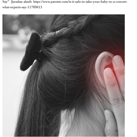
Say”. Şuradan alındı: https://www.parents.com/is-it-safe-to-take-your-baby-to-a-concert-
what-experts-say-11789613