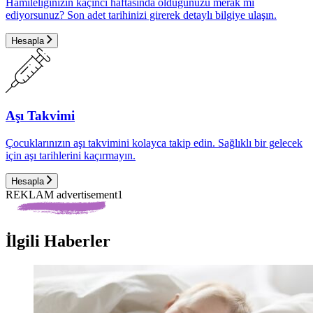
Hamileliğinizin kaçıncı haftasında olduğunuzu merak mı
ediyorsunuz? Son adet tarihinizi girerek detaylı bilgiye ulaşın.
Hesapla
Aşı Takvimi
Çocuklarınızın aşı takvimini kolayca takip edin. Sağlıklı bir gelecek
için aşı tarihlerini kaçırmayın.
Hesapla
REKLAM advertisement1
İlgili Haberler