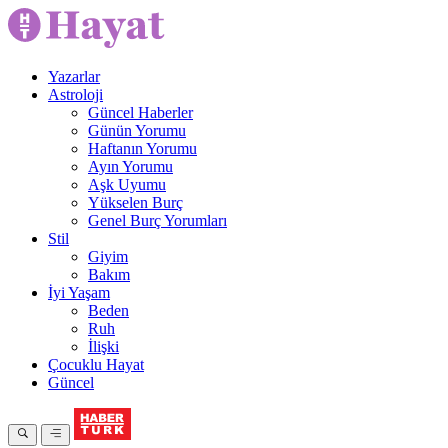
Yazarlar
Astroloji
Güncel Haberler
Günün Yorumu
Haftanın Yorumu
Ayın Yorumu
Aşk Uyumu
Yükselen Burç
Genel Burç Yorumları
Stil
Giyim
Bakım
İyi Yaşam
Beden
Ruh
İlişki
Çocuklu Hayat
Güncel