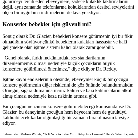
götürmeyi tercih eden ebeveynlere, sadece kulaklık taktırmalarını
değil, aynı zamanda telefonlarına koltuklarından desibel seviyelerini
ölçen bir uygulama indirmelerini de tavsiye ediyor.
Konserler bebekler için güvenli mi?
Sonuç olarak Dr. Glazier, bebekleri konsere götürmenin iyi bir fikir
olmadığını söylüyor çünkü bebeklerin kulakları hassastır ve hâlâ
gelişmekte olan işitme sistemi kalıcı olarak zarar görebilir.
“Genel olarak, farklı mekânlardaki ses standartlarının
düzenlenmemiş olması nedeniyle küçük çocukların büyük
konserlere götürülmesi önerilmez,” diye ekliyor Dr. Reddy.
İşitme kaybı endişelerinin ötesinde, ebeveynler küçük bir çocuğu
konsere götürmenin diğer risklerini de göz önünde bulundurmalıdır.
Örneğin, sigara dumanına maruz kalma ve bazı katılımcıların alkol
almış olması nedeniyle kaza riskinin artması gibi.
Bir çocuğun ne zaman konsere götürülebileceği konusunda ise Dr.
Glazier, bu deneyimin çocuğun hem heyecanı hem de gürültüyü
kaldırabilecek kadar olgunlaştığı bir zamana bırakılmasını tavsiye
ediyor.
Referanslar: Melissa Willets, “Is It Safe to Take Your Baby to a Concert? Here's What Experts