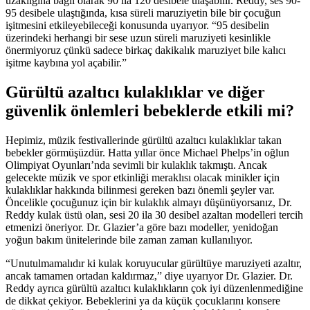
uzaklığına bağlı olarak 90 ila 120 desibele ulaşabilir. Reddy, ses 90-
95 desibele ulaştığında, kısa süreli maruziyetin bile bir çocuğun
işitmesini etkileyebileceği konusunda uyarıyor. “95 desibelin
üzerindeki herhangi bir sese uzun süreli maruziyeti kesinlikle
önermiyoruz çünkü sadece birkaç dakikalık maruziyet bile kalıcı
işitme kaybına yol açabilir.”
Gürültü azaltıcı kulaklıklar ve diğer
güvenlik önlemleri bebeklerde etkili mi?
Hepimiz, müzik festivallerinde gürültü azaltıcı kulaklıklar takan
bebekler görmüşüzdür. Hatta yıllar önce Michael Phelps’in oğlun
Olimpiyat Oyunları’nda sevimli bir kulaklık takmıştı. Ancak
gelecekte müzik ve spor etkinliği meraklısı olacak minikler için
kulaklıklar hakkında bilinmesi gereken bazı önemli şeyler var.
Öncelikle çocuğunuz için bir kulaklık almayı düşünüyorsanız, Dr.
Reddy kulak üstü olan, sesi 20 ila 30 desibel azaltan modelleri tercih
etmenizi öneriyor. Dr. Glazier’a göre bazı modeller, yenidoğan
yoğun bakım ünitelerinde bile zaman zaman kullanılıyor.
“Unutulmamalıdır ki kulak koruyucular gürültüye maruziyeti azaltır,
ancak tamamen ortadan kaldırmaz,” diye uyarıyor Dr. Glazier. Dr.
Reddy ayrıca gürültü azaltıcı kulaklıkların çok iyi düzenlenmediğine
de dikkat çekiyor. Bebeklerini ya da küçük çocuklarını konsere