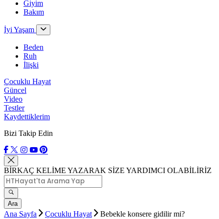
Giyim
Bakım
İyi Yaşam
Beden
Ruh
İlişki
Çocuklu Hayat
Güncel
Video
Testler
Kaydettiklerim
Bizi Takip Edin
BİRKAÇ KELİME YAZARAK SİZE YARDIMCI OLABİLİRİZ
Ara
Ana Sayfa
Çocuklu Hayat
Bebekle konsere gidilir mi?