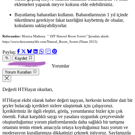
eklemeleri yaparak meyve kokusu elde edebilirsiniz.
Bayatlamış baharatları kullanın. Baharatlarınızın 1 yıl içinde
tüketilmesi gerekiyor fakat tazeliğini kaybetmiş de olsalar,
kokularını saklayabiliyorlar.
Referanslar:
Monica Matheny.
‘’ DIY Natural Room Scents’’
Şuradan alındı:
https://www.theyummylife.com/Natural_Room_Scents (Nisan 2013).
Paylaş:
Kaydet
Yorumlar
Yorum Kuralları
Değerli HTHayat okurları,
HTHayat ekibi olarak haber değeri taşıyan, herkesin kendine dair bir
şeyler bulacağı içerikleri sizlere ulaştırmak için çalışıyoruz.
İçeriklerimiz ile ilgili eleştiri, görüş, yorumlarınız bizler için çok
önemli. Fakat karşılıklı saygı ve yasalara uygunluk çerçevesinde
oluşturduğumuz yorum platformlarında daha sağlıklı bir tartışma
ortamını temin etmek amacıyla ortaya koyduğumuz bazı yorum ve
moderasyon kurallarımıza dikkatinizi çekmek istiyoruz. Sayfamızda