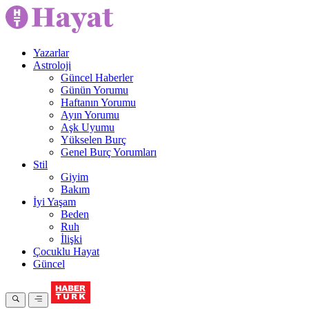
Yazarlar
Astroloji
Güncel Haberler
Günün Yorumu
Haftanın Yorumu
Ayın Yorumu
Aşk Uyumu
Yükselen Burç
Genel Burç Yorumları
Stil
Giyim
Bakım
İyi Yaşam
Beden
Ruh
İlişki
Çocuklu Hayat
Güncel