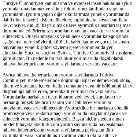
Türkiye Cumhuriyeti kanunlarına ve evrensel insan haklarına aykırı
yorumlar onaylanmaz ve silinir. Okurlarımız tarafından yapılan
yorumların, (yorum yapan diğer okurlarımıza yönelik yorumlar da
dahil olmak üzere) kişilere, ülkelere, topluluklara, sosyal sınıflara
ırk, cinsiyet, din, dil başta olmak üzere ayrımcılık unsurları taşıması
durumunda editörlerimiz yorumları onaylamayacaktır ve yorumlar
silinecektir. Onaylanmayacak ve silinecek yorumlar kategorisinde
aşağılama, nefret söylemi, küfür, hakaret, kadın ve çocuk istismarı,
hayvanlara yönelik şiddet söylemi içeren yorumlar da yer
almaktadır. Suçu ve suçluyu övmek, Türkiye Cumhuriyeti yasalarına
göre suçtur. Bu nedenle bu tarz okur yorumları da doğal olarak
hthayat.haberturk.com yorum sayfalarında yer almayacaktır.
Ayrıca hthayat.haberturk.com yorum sayfalarında Türkiye
Cumhuriyeti mahkemelerinde doğruluğu ispat edilemeyecek iddia,
itham ve karalama içeren, halkın tamamını veya bir bölümünü kin ve
düşmanlığa tahrik eden, provokatif yorumlar da yapılamaz.
Yorumlarda markaların ticari itibarını zedeleyici, karalayıcı ve
herhangi bir şekilde ticari zarara yol açabilecek yorumlar
onaylanmayacak ve silinecektir. Aynı şekilde bir markaya yönelik
promosyon veya reklam amaçlı yorumlar da onaylanmayacak ve
silinecek yorumlar kategorisindedir. Başka hiçbir siteden alınan
linkler hthayat.haberturk.com yorum sayfalarında paylaşılamaz.
hthayat.haberturk.com yorum sayfalarında paylaşılan tüm
yorumların yasal sorumluluğu yorumu yapan okura aittir ve