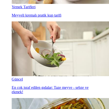
Yemek Tarifleri
Meyveli kremalı pratik kup tarifi
Güncel
En çok israf edilen gıdalar: Taze meyve - sebze ve
ekmek!