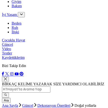
Giyim
Bakım
İyi Yaşam
Beden
Ruh
İlişki
Çocuklu Hayat
Güncel
Video
Testler
Kaydettiklerim
Bizi Takip Edin
BİRKAÇ KELİME YAZARAK SİZE YARDIMCI OLABİLİRİZ
Ara
Ana Sayfa
Güncel
Dekorasyon Önerileri
Doğal yollarla