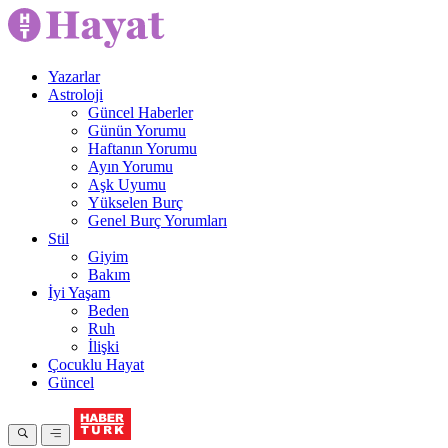
Yazarlar
Astroloji
Güncel Haberler
Günün Yorumu
Haftanın Yorumu
Ayın Yorumu
Aşk Uyumu
Yükselen Burç
Genel Burç Yorumları
Stil
Giyim
Bakım
İyi Yaşam
Beden
Ruh
İlişki
Çocuklu Hayat
Güncel