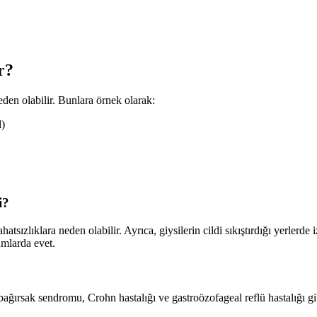
r?
neden olabilir. Bunlara örnek olarak:
l)
i?
atsızlıklara neden olabilir. Ayrıca, giysilerin cildi sıkıştırdığı yerlerde i
umlarda evet.
ağırsak sendromu, Crohn hastalığı ve gastroözofageal reflü hastalığı gib