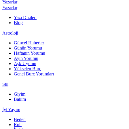
Yazarlar
Yazarlar
Yazı Dizileri
Blog
Astroloji
Güncel Haberler
Günün Yorumu
Haftanın Yorumu
Ayın Yorumu
Aşk Uyumu
Yükselen Burç
Genel Burç Yorumları
Stil
Giyim
Bakım
İyi Yaşam
Beden
Ruh