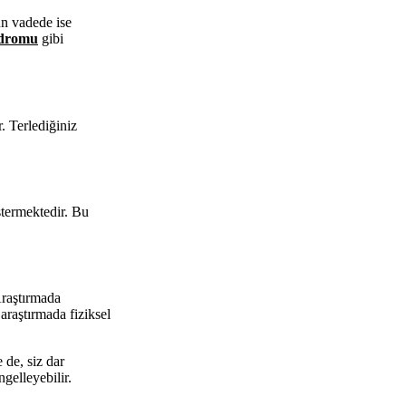
un vadede ise
ndromu
gibi
. Terlediğiniz
stermektedir. Bu
Araştırmada
 araştırmada fiziksel
 de, siz dar
gelleyebilir.