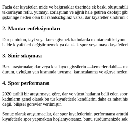
Fazla dar kıyafetler, mide ve bağırsaklar üzerinde ek baskı oluşturabil
tekrarlayan reflü, yutmayı zorlaştıran ve ağrılı hale getiren özofajit gib
şişkinliğe neden olan bir rahatsızlığınız varsa, dar kıyafetler sindirimi
2. Mantar enfeksiyonları
Dar pantolon, tayt veya korse giymek kadınlarda mantar enfeksiyonu ris
halde kıyafetleri değiştirmemek ya da ıslak spor veya mayo kıyafetleriy
3. Sinir sıkışması
Bazı araştırmalar, dar veya kısıtlayıcı giysilerin —kemerler dahil— mer
durum, uyluğun yan kısmında uyuşma, karıncalanma ve ağrıya neden o
4. Spor performansı
2020 tarihli bir araştırmaya göre, dar ve vücut hatlarını belli eden sp
kadınların genel olarak bu tür kıyafetlerle kendilerini daha az rahat hiss
değil, bilişsel görevler verilmiştir.
Sonuç olarak araştırmacılar, dar spor kıyafetlerinin performansı artırdı
kıyafetlerle spor yapmaktan hoşlanıyorsanız, bunu sürdürmenizde sakınc