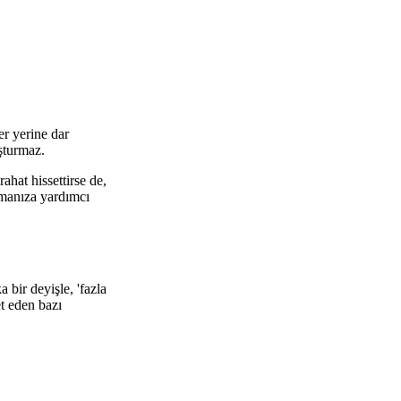
er yerine dar
şturmaz.
ahat hissettirse de,
lamanıza yardımcı
 bir deyişle, 'fazla
et eden bazı