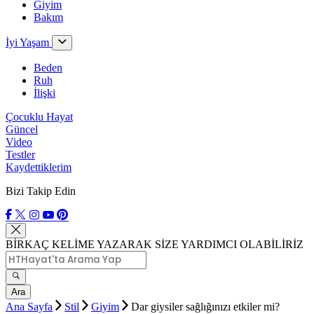
Giyim
Bakım
İyi Yaşam
Beden
Ruh
İlişki
Çocuklu Hayat
Güncel
Video
Testler
Kaydettiklerim
Bizi Takip Edin
BİRKAÇ KELİME YAZARAK SİZE YARDIMCI OLABİLİRİZ
Ara
Ana Sayfa
Stil
Giyim
Dar giysiler sağlığınızı etkiler mi?