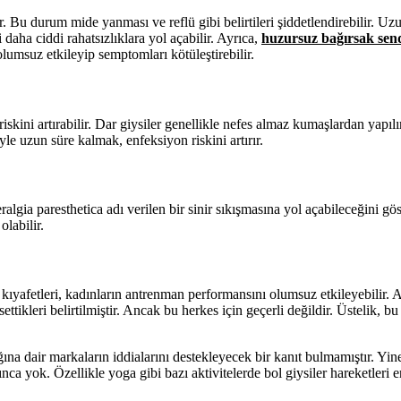
ir. Bu durum mide yanması ve reflü gibi belirtileri şiddetlendirebilir. Uz
i daha ciddi rahatsızlıklara yol açabilir. Ayrıca,
huzursuz bağırsak se
 olumsuz etkileyip semptomları kötüleştirebilir.
kini artırabilir. Dar giysiler genellikle nefes almaz kumaşlardan yapılır
le uzun süre kalmak, enfeksiyon riskini artırır.
algia paresthetica adı verilen bir sinir sıkışmasına yol açabileceğini gö
labilir.
or kıyafetleri, kadınların antrenman performansını olumsuz etkileyebilir. 
ettikleri belirtilmiştir. Ancak bu herkes için geçerli değildir. Üstelik, bu
ğına dair markaların iddialarını destekleyecek bir kanıt bulmamıştır. Yine
a yok. Özellikle yoga gibi bazı aktivitelerde bol giysiler hareketleri en