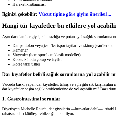
Hareket kısıtlanması
İlginizi çekebilir:
Vücut tipine göre giyim önerileri...
Hangi tür kıyafetler bu etkilere yol açabili
Aşırı dar olan her giysi, rahatsızlığa ve potansiyel sağlık sorunlarına 
Dar pantolon veya jean’ler (spor taytları ve skinny jean’ler dahi
Kemerler
Sütyenler (hem spor hem klasik modeller)
Korse, külotlu çorap ve taytlar
Korse tarzı üstler
Dar kıyafetler belirli sağlık sorunlarına yol açabilir m
Vücuda baskı yapan dar kıyafetler, tahriş ve ağrı gibi sık karşılaşılan rah
dar kıyafetler başka sağlık problemlerine de yol açabilir mi? Bazı dur
1. Gastrointestinal sorunlar
Diyetisyen Michelle Rauch, dar giysilerin —kravatlar dahil— irritabl b
rahatsızlıkları kötüleştirebileceğini belirtiyor.