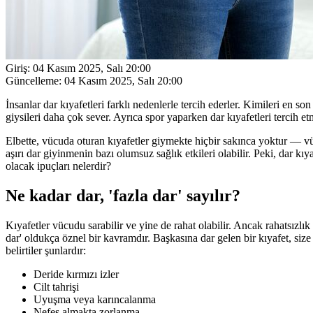
Giriş:
04 Kasım 2025, Salı 20:00
Güncelleme:
04 Kasım 2025, Salı 20:00
İnsanlar dar kıyafetleri farklı nedenlerle tercih ederler. Kimileri en so
giysileri daha çok sever. Ayrıca spor yaparken dar kıyafetleri tercih
Elbette, vücuda oturan kıyafetler giymekte hiçbir sakınca yoktur — vücu
aşırı dar giyinmenin bazı olumsuz sağlık etkileri olabilir. Peki, dar kıy
olacak ipuçları nelerdir?
Ne kadar dar, 'fazla dar' sayılır?
Kıyafetler vücudu sarabilir ve yine de rahat olabilir. Ancak rahatsızlık 
dar' oldukça öznel bir kavramdır. Başkasına dar gelen bir kıyafet, size
belirtiler şunlardır:
Deride kırmızı izler
Cilt tahrişi
Uyuşma veya karıncalanma
Nefes almakta zorlanma