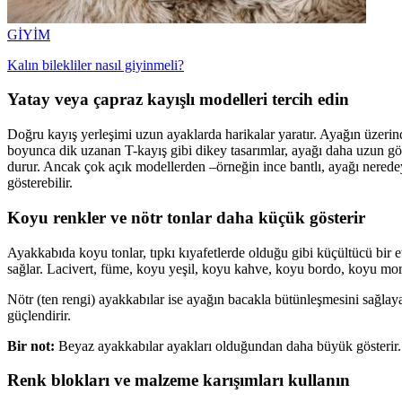
GİYİM
Kalın bilekliler nasıl giyinmeli?
Yatay veya çapraz kayışlı modelleri tercih edin
Doğru kayış yerleşimi uzun ayaklarda harikalar yaratır. Ayağın üzerind
boyunca dik uzanan T-kayış gibi dikey tasarımlar, ayağı daha uzun göst
durur. Ancak çok açık modellerden –örneğin ince bantlı, ayağı nerede
gösterebilir.
Koyu renkler ve nötr tonlar daha küçük gösterir
Ayakkabıda koyu tonlar, tıpkı kıyafetlerde olduğu gibi küçültücü bir et
sağlar. Lacivert, füme, koyu yeşil, koyu kahve, koyu bordo, koyu mo
Nötr (ten rengi) ayakkabılar ise ayağın bacakla bütünleşmesini sağla
güçlendirir.
Bir not:
Beyaz ayakkabılar ayakları olduğundan daha büyük gösterir.
Renk blokları ve malzeme karışımları kullanın