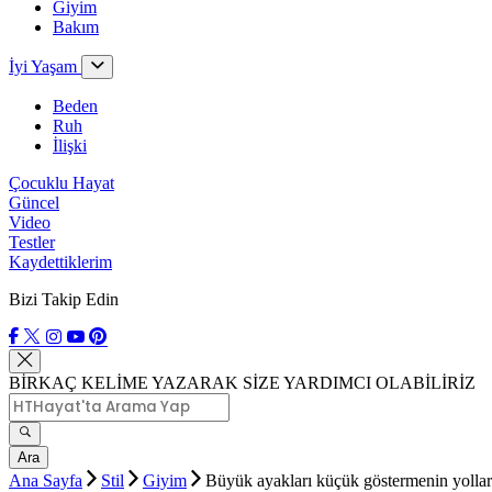
Giyim
Bakım
İyi Yaşam
Beden
Ruh
İlişki
Çocuklu Hayat
Güncel
Video
Testler
Kaydettiklerim
Bizi Takip Edin
BİRKAÇ KELİME YAZARAK SİZE YARDIMCI OLABİLİRİZ
Ara
Ana Sayfa
Stil
Giyim
Büyük ayakları küçük göstermenin yollar