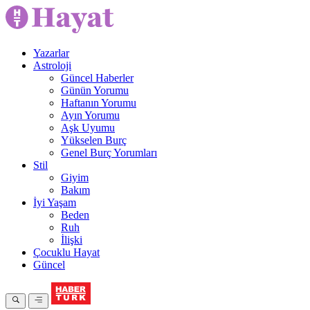
Yazarlar
Astroloji
Güncel Haberler
Günün Yorumu
Haftanın Yorumu
Ayın Yorumu
Aşk Uyumu
Yükselen Burç
Genel Burç Yorumları
Stil
Giyim
Bakım
İyi Yaşam
Beden
Ruh
İlişki
Çocuklu Hayat
Güncel