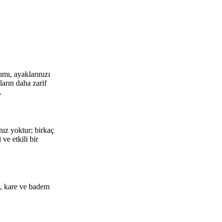
mı, ayaklarınızı
arın daha zarif
.
nız yoktur; birkaç
ve etkili bir
ak, kare ve badem