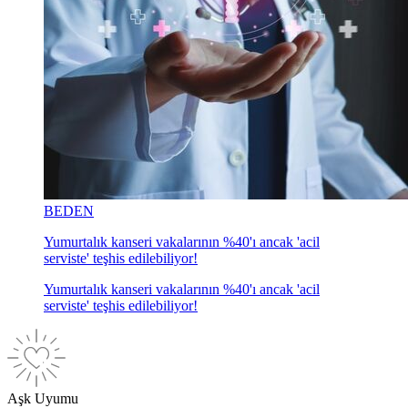
BEDEN
Yumurtalık kanseri vakalarının %40'ı ancak 'acil
serviste' teşhis edilebiliyor!
Yumurtalık kanseri vakalarının %40'ı ancak 'acil
serviste' teşhis edilebiliyor!
Aşk Uyumu