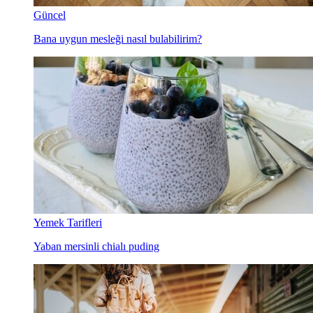
Güncel
Bana uygun mesleği nasıl bulabilirim?
Yemek Tarifleri
Yaban mersinli chialı puding