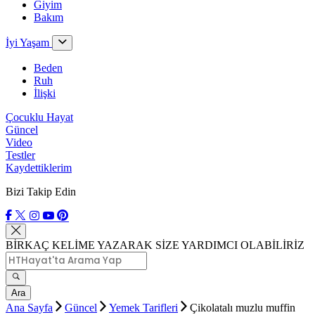
Giyim
Bakım
İyi Yaşam
Beden
Ruh
İlişki
Çocuklu Hayat
Güncel
Video
Testler
Kaydettiklerim
Bizi Takip Edin
BİRKAÇ KELİME YAZARAK SİZE YARDIMCI OLABİLİRİZ
Ara
Ana Sayfa
Güncel
Yemek Tarifleri
Çikolatalı muzlu muffin