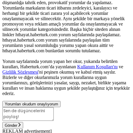
düşmanlığa tahrik eden, provokatif yorumlar da yapılamaz.
Yorumlarda markaların ticari itibarını zedeleyici, karalayıcı ve
herhangi bir şekilde ticari zarara yol açabilecek yorumlar
onaylanmayacak ve silinecektir. Aynı şekilde bir markaya yönelik
promosyon veya reklam amaçlı yorumlar da onaylanmayacak ve
silinecek yorumlar kategorisindedir. Başka hiçbir siteden alınan
linkler hthayat.haberturk.com yorum sayfalarında paylaşılamaz.
hthayat.haberturk.com yorum sayfalarında paylaşılan tüm
yorumların yasal sorumluluğu yorumu yapan okura aittir ve
hthayat.haberturk.com bunlardan sorumlu tutulamaz.
Yorum sayfalarında yorum yapan her okur, yukarıda belirtilen
kuralları, Haberturk.com’da yayınlanan
Kullanım Koşulları'nı
ve
Gizlilik Sözleşmesi
'ni peşinen okumuş ve kabul etmiş sayılır.
Bizlerle ve diğer okurlarımızla yorum kurallarına uygun
yorumlarınızı, görüşlerinizi yasalar, saygı, nezaket, birlikte yaşama
kuralları ve insan haklarına uygun şekilde paylaştığınız için teşekkür
ederiz.
Yorumları okudum onaylıyorum
Gönder
REKLAM advertisement1