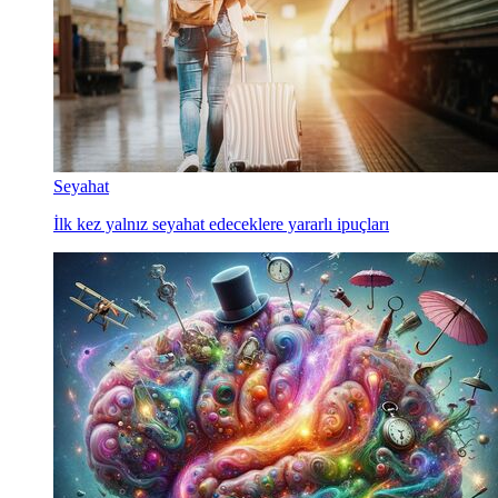
Seyahat
İlk kez yalnız seyahat edeceklere yararlı ipuçları