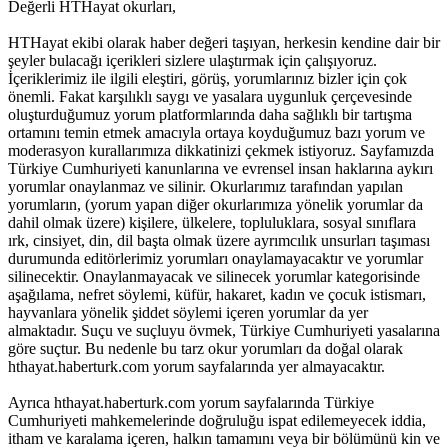
Değerli HTHayat okurları,
HTHayat ekibi olarak haber değeri taşıyan, herkesin kendine dair bir
şeyler bulacağı içerikleri sizlere ulaştırmak için çalışıyoruz.
İçeriklerimiz ile ilgili eleştiri, görüş, yorumlarınız bizler için çok
önemli. Fakat karşılıklı saygı ve yasalara uygunluk çerçevesinde
oluşturduğumuz yorum platformlarında daha sağlıklı bir tartışma
ortamını temin etmek amacıyla ortaya koyduğumuz bazı yorum ve
moderasyon kurallarımıza dikkatinizi çekmek istiyoruz. Sayfamızda
Türkiye Cumhuriyeti kanunlarına ve evrensel insan haklarına aykırı
yorumlar onaylanmaz ve silinir. Okurlarımız tarafından yapılan
yorumların, (yorum yapan diğer okurlarımıza yönelik yorumlar da
dahil olmak üzere) kişilere, ülkelere, topluluklara, sosyal sınıflara
ırk, cinsiyet, din, dil başta olmak üzere ayrımcılık unsurları taşıması
durumunda editörlerimiz yorumları onaylamayacaktır ve yorumlar
silinecektir. Onaylanmayacak ve silinecek yorumlar kategorisinde
aşağılama, nefret söylemi, küfür, hakaret, kadın ve çocuk istismarı,
hayvanlara yönelik şiddet söylemi içeren yorumlar da yer
almaktadır. Suçu ve suçluyu övmek, Türkiye Cumhuriyeti yasalarına
göre suçtur. Bu nedenle bu tarz okur yorumları da doğal olarak
hthayat.haberturk.com yorum sayfalarında yer almayacaktır.
Ayrıca hthayat.haberturk.com yorum sayfalarında Türkiye
Cumhuriyeti mahkemelerinde doğruluğu ispat edilemeyecek iddia,
itham ve karalama içeren, halkın tamamını veya bir bölümünü kin ve