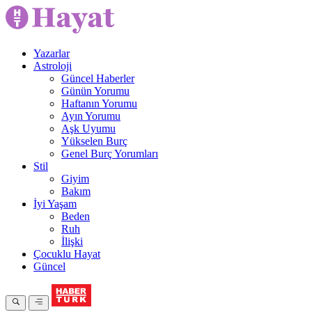
Yazarlar
Astroloji
Güncel Haberler
Günün Yorumu
Haftanın Yorumu
Ayın Yorumu
Aşk Uyumu
Yükselen Burç
Genel Burç Yorumları
Stil
Giyim
Bakım
İyi Yaşam
Beden
Ruh
İlişki
Çocuklu Hayat
Güncel