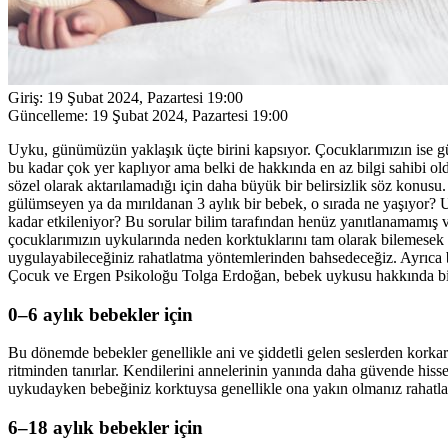
Giriş:
19 Şubat 2024, Pazartesi 19:00
Güncelleme:
19 Şubat 2024, Pazartesi 19:00
Uyku, günümüzün yaklaşık üçte birini kapsıyor. Çocuklarımızın ise gü
bu kadar çok yer kaplıyor ama belki de hakkında en az bilgi sahibi o
sözel olarak aktarılamadığı için daha büyük bir belirsizlik söz kon
gülümseyen ya da mırıldanan 3 aylık bir bebek, o sırada ne yaşıyor?
kadar etkileniyor? Bu sorular bilim tarafından henüz yanıtlanamamış
çocuklarımızın uykularında neden korktuklarını tam olarak bilemesek 
uygulayabileceğiniz rahatlatma yöntemlerinden bahsedeceğiz. Ayrıca b
Çocuk ve Ergen Psikoloğu Tolga Erdoğan, bebek uykusu hakkında bilg
0–6 aylık bebekler için
Bu dönemde bebekler genellikle ani ve şiddetli gelen seslerden korka
ritminden tanırlar. Kendilerini annelerinin yanında daha güvende his
uykudayken bebeğiniz korktuysa genellikle ona yakın olmanız rahatlamas
6–18 aylık bebekler için