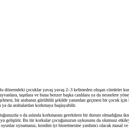
 Bu dönemdeki çocuklar yavaş yavaş 2–3 kelimeden oluşan cümleler kur
hayvanlara, taşıtlara ve buna benzer başka canlılara ya da nesnelere yön
gelmesi, bir arabanın gürültülü şekilde yanından geçmesi bir çocuk için 
ya da arabalardan korkmaya başlayabilir.
uğunuzda o da aslında korkmasını gerektiren bir durum olmadığına ikna
u geliştirir. Bu tür korkular çocuğunuzun uykusunu da olumsuz etkileye
 oyunlar oynamanız, kendini iyi hissetmesine yardımcı olacak masal ve