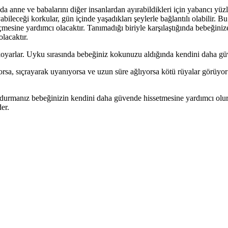
 anne ve babalarını diğer insanlardan ayırabildikleri için yabancı yüzl
abileceği korkular, gün içinde yaşadıkları şeylerle bağlantılı olabilir. 
esine yardımcı olacaktır. Tanımadığı biriyle karşılaştığında bebeğiniz
lacaktır.
a koyarlar. Uyku sırasında bebeğiniz kokunuzu aldığında kendini daha gü
rsa, sıçrayarak uyanıyorsa ve uzun süre ağlıyorsa kötü rüyalar görüyor o
ndurmanız bebeğinizin kendini daha güvende hissetmesine yardımcı olur
er.