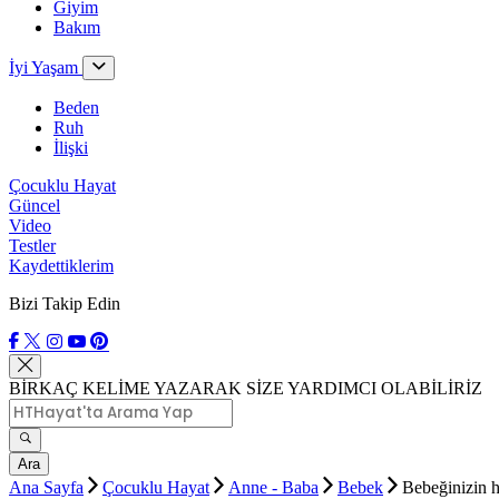
Giyim
Bakım
İyi Yaşam
Beden
Ruh
İlişki
Çocuklu Hayat
Güncel
Video
Testler
Kaydettiklerim
Bizi Takip Edin
BİRKAÇ KELİME YAZARAK SİZE YARDIMCI OLABİLİRİZ
Ara
Ana Sayfa
Çocuklu Hayat
Anne - Baba
Bebek
Bebeğinizin h