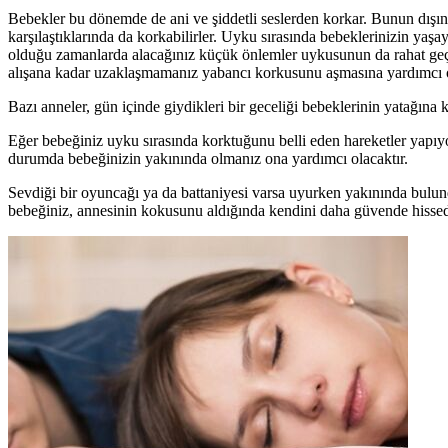
Bebekler bu dönemde de ani ve şiddetli seslerden korkar. Bunun dışında
karşılaştıklarında da korkabilirler. Uyku sırasında bebeklerinizin yaşay
olduğu zamanlarda alacağınız küçük önlemler uykusunun da rahat geçm
alışana kadar uzaklaşmamanız yabancı korkusunu aşmasına yardımcı o
Bazı anneler, gün içinde giydikleri bir geceliği bebeklerinin yatağın
Eğer bebeğiniz uyku sırasında korktuğunu belli eden hareketler yapıyo
durumda bebeğinizin yakınında olmanız ona yardımcı olacaktır.
Sevdiği bir oyuncağı ya da battaniyesi varsa uyurken yakınında bulu
bebeğiniz, annesinin kokusunu aldığında kendini daha güvende hissed