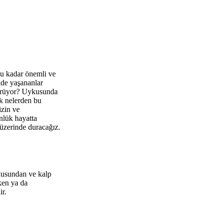
bu kadar önemli ve
nde yaşananlar
görüyor? Uykusunda
k nelerden bu
izin ve
nlük hayatta
 üzerinde duracağız.
okusundan ve kalp
ken ya da
ir.