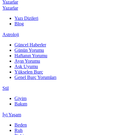
Yazarlar
Yazarlar
Yazı Dizileri
Blog
Astroloji
Güncel Haberler
Günün Yorumu
Haftanın Yorumu
Ayın Yorumu
Aşk Uyumu
Yükselen Burç
Genel Burç Yorumları
Stil
Giyim
Bakım
İyi Yaşam
Beden
Ruh