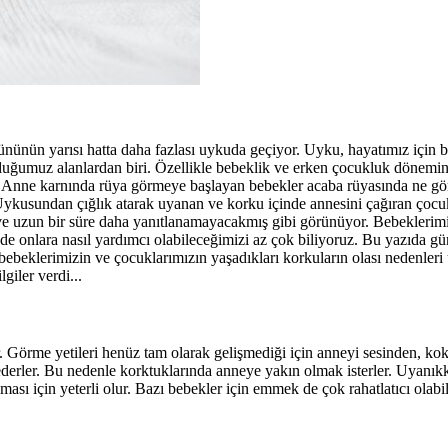
nünün yarısı hatta daha fazlası uykuda geçiyor. Uyku, hayatımız için 
lduğumuz alanlardan biri. Özellikle bebeklik ve erken çocukluk dönemi
usu. Anne karnında rüya görmeye başlayan bebekler acaba rüyasında ne 
 Uykusundan çığlık atarak uyanan ve korku içinde annesini çağıran çocu
 ve uzun bir süre daha yanıtlanamayacakmış gibi görünüyor. Bebeklerim
de onlara nasıl yardımcı olabileceğimizi az çok biliyoruz. Bu yazıda gü
ebeklerimizin ve çocuklarımızın yaşadıkları korkuların olası nedenleri
iler verdi...
r. Görme yetileri henüz tam olarak gelişmediği için anneyi sesinden, k
sederler. Bu nedenle korktuklarında anneye yakın olmak isterler. Uyanık
ı için yeterli olur. Bazı bebekler için emmek de çok rahatlatıcı olabil