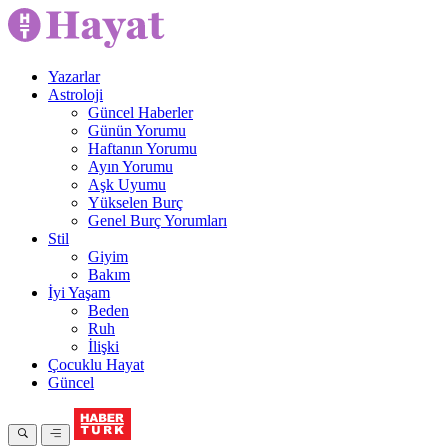
Yazarlar
Astroloji
Güncel Haberler
Günün Yorumu
Haftanın Yorumu
Ayın Yorumu
Aşk Uyumu
Yükselen Burç
Genel Burç Yorumları
Stil
Giyim
Bakım
İyi Yaşam
Beden
Ruh
İlişki
Çocuklu Hayat
Güncel