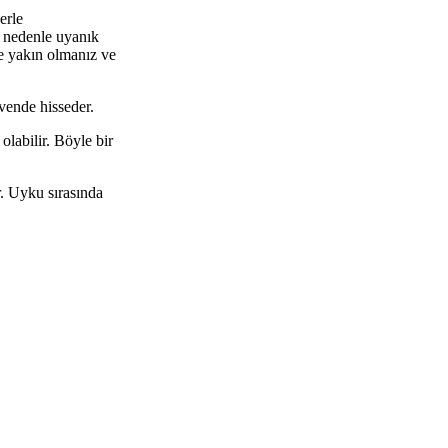
erle
Bu nedenle uyanık
e yakın olmanız ve
vende hisseder.
labilir. Böyle bir
. Uyku sırasında