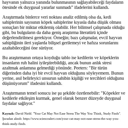
hayvanın yalnızca yanında bulunmasının sağlayabileceği faydaların
ötesinde ek duygusal yararlar sunmadı” ifadelerini kullandı.
Araştırmada binlerce veri noktası analiz edilmiş olsa da, kedi
sahiplerinin sayısının köpek sahiplerine kıyasla daha düşük olması
sonuçları bir miktar etkilemiş olabilir. Her bilimsel çalışmada olduğu
gibi, bu bulguların da daha geniş araştırma literatürü içinde
değerlendirilmesi gerekiyor. Örneğin; bazı çalışmalar, evcil hayvan
sahipliğinin ileri yaşlarda bilişsel gerilemeyi ve hafıza sorunlarını
azaltabileceğini öne sürüyor.
Bu araştırmanın ortaya koyduğu tablo ise kedilerin ve köpeklerin
insanların ruh halini iyileştirebildiği, ancak bunun anlık stresi
azaltmak anlamına gelmediği yönünde. Peeters: "Bir türün
diğerinden daha iyi bir evcil hayvan olduğunu söyleyemem. Bunun
yerine, asıl belirleyici unsurun sahibin kişiliği ve tercihleri olduğunu
düşünüyorum” ifadesini kullandı.
Araştırmanın temel sonucu ise şu şekilde özetlenebilir: "Köpekler ve
kedilerle etkileşim kurmak, genel olarak benzer düzeyde duygusal
faydalar sağlıyor."
Kaynak:
David Nield. "Your Cat May Not Ease Stress The Way You Think, Study Finds".
Şuradan alındı: https://www.sciencealert.com/your-cat-may-not-ease-stress-the-way-you-
think-study-finds.