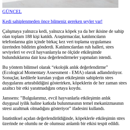
GÜNCEL
Kedi sahiplenmeden önce bilmeniz gereken şeyler var!
Çalışmaya yalnızca kedi, yalnızca köpek ya da her ikisine de sahip
olan toplam 188 kişi katıldı. Araştırmacılar, katılımcıların
telefonlarına gün içinde birkaç kez veri toplama uygulaması
üzerinden bildirim gönderdi. Katılımcılardan ruh halleri, stres
seviyeleri ve evcil hayvanlarıyla ne ölçüde etkileşimde
bulunduklarına dair kısa değerlendirmeler yapmaları istendi.
Bu yöntem bilimsel olarak “ekolojik anlık değerlendirme”
(Ecological Momentary Assessment - EMA) olarak adlandırılıyor.
Sonuçlar, kedilerle kurulan yoğun etkileşimin sahiplerin stres
duygularını artırabildiğini gösterirken, köpeklerin de her zaman stres
azaltıcı bir etki yaratmadığını ortaya koydu.
Janssens: "Bulgularımız, evcil hayvanlarla etkileşimin anlık
duygusal iyilik haline katkıda bulunmasının temel mekanizmasının
stresi azaltmak olmadığını gösteriyor” ifadesini kullandı.
İstatistiksel açıdan değerlendirildiğinde, köpeklerle etkileşimin stres
üzerinde ne olumlu ne de olumsuz anlamlı bir etkisi tespit edildi.