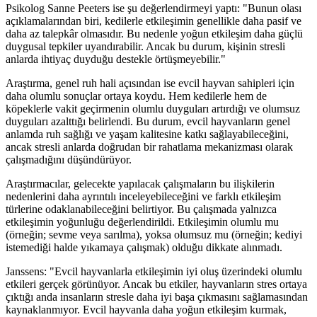
Psikolog Sanne Peeters ise şu değerlendirmeyi yaptı: "Bunun olası
açıklamalarından biri, kedilerle etkileşimin genellikle daha pasif ve
daha az talepkâr olmasıdır. Bu nedenle yoğun etkileşim daha güçlü
duygusal tepkiler uyandırabilir. Ancak bu durum, kişinin stresli
anlarda ihtiyaç duyduğu destekle örtüşmeyebilir."
Araştırma, genel ruh hali açısından ise evcil hayvan sahipleri için
daha olumlu sonuçlar ortaya koydu. Hem kedilerle hem de
köpeklerle vakit geçirmenin olumlu duyguları artırdığı ve olumsuz
duyguları azalttığı belirlendi. Bu durum, evcil hayvanların genel
anlamda ruh sağlığı ve yaşam kalitesine katkı sağlayabileceğini,
ancak stresli anlarda doğrudan bir rahatlama mekanizması olarak
çalışmadığını düşündürüyor.
Araştırmacılar, gelecekte yapılacak çalışmaların bu ilişkilerin
nedenlerini daha ayrıntılı inceleyebileceğini ve farklı etkileşim
türlerine odaklanabileceğini belirtiyor. Bu çalışmada yalnızca
etkileşimin yoğunluğu değerlendirildi. Etkileşimin olumlu mu
(örneğin; sevme veya sarılma), yoksa olumsuz mu (örneğin; kediyi
istemediği halde yıkamaya çalışmak) olduğu dikkate alınmadı.
Janssens: "Evcil hayvanlarla etkileşimin iyi oluş üzerindeki olumlu
etkileri gerçek görünüyor. Ancak bu etkiler, hayvanların stres ortaya
çıktığı anda insanların stresle daha iyi başa çıkmasını sağlamasından
kaynaklanmıyor. Evcil hayvanla daha yoğun etkileşim kurmak,