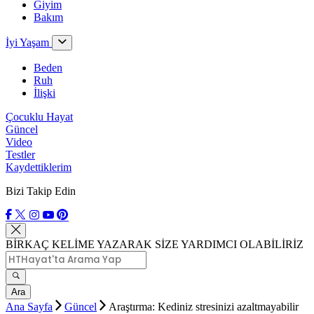
Giyim
Bakım
İyi Yaşam
Beden
Ruh
İlişki
Çocuklu Hayat
Güncel
Video
Testler
Kaydettiklerim
Bizi Takip Edin
BİRKAÇ KELİME YAZARAK SİZE YARDIMCI OLABİLİRİZ
Ara
Ana Sayfa
Güncel
Araştırma: Kediniz stresinizi azaltmayabilir