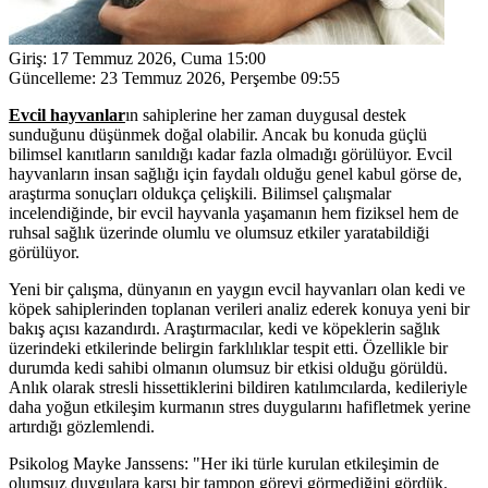
Giriş:
17 Temmuz 2026, Cuma 15:00
Güncelleme:
23 Temmuz 2026, Perşembe 09:55
Evcil hayvanlar
ın sahiplerine her zaman duygusal destek
sunduğunu düşünmek doğal olabilir. Ancak bu konuda güçlü
bilimsel kanıtların sanıldığı kadar fazla olmadığı görülüyor. Evcil
hayvanların insan sağlığı için faydalı olduğu genel kabul görse de,
araştırma sonuçları oldukça çelişkili. Bilimsel çalışmalar
incelendiğinde, bir evcil hayvanla yaşamanın hem fiziksel hem de
ruhsal sağlık üzerinde olumlu ve olumsuz etkiler yaratabildiği
görülüyor.
Yeni bir çalışma, dünyanın en yaygın evcil hayvanları olan kedi ve
köpek sahiplerinden toplanan verileri analiz ederek konuya yeni bir
bakış açısı kazandırdı. Araştırmacılar, kedi ve köpeklerin sağlık
üzerindeki etkilerinde belirgin farklılıklar tespit etti. Özellikle bir
durumda kedi sahibi olmanın olumsuz bir etkisi olduğu görüldü.
Anlık olarak stresli hissettiklerini bildiren katılımcılarda, kedileriyle
daha yoğun etkileşim kurmanın stres duygularını hafifletmek yerine
artırdığı gözlemlendi.
Psikolog Mayke Janssens: "Her iki türle kurulan etkileşimin de
olumsuz duygulara karşı bir tampon görevi görmediğini gördük.