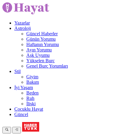
Yazarlar
Astroloji
Güncel Haberler
Günün Yorumu
Haftanın Yorumu
Ayın Yorumu
Aşk Uyumu
Yükselen Burç
Genel Burç Yorumları
Stil
Giyim
Bakım
İyi Yaşam
Beden
Ruh
İlişki
Çocuklu Hayat
Güncel