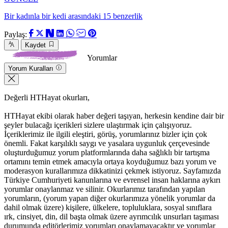
Bir kadınla bir kedi arasındaki 15 benzerlik
Paylaş:
Kaydet
Yorumlar
Yorum Kuralları
Değerli HTHayat okurları,
HTHayat ekibi olarak haber değeri taşıyan, herkesin kendine dair bir
şeyler bulacağı içerikleri sizlere ulaştırmak için çalışıyoruz.
İçeriklerimiz ile ilgili eleştiri, görüş, yorumlarınız bizler için çok
önemli. Fakat karşılıklı saygı ve yasalara uygunluk çerçevesinde
oluşturduğumuz yorum platformlarında daha sağlıklı bir tartışma
ortamını temin etmek amacıyla ortaya koyduğumuz bazı yorum ve
moderasyon kurallarımıza dikkatinizi çekmek istiyoruz. Sayfamızda
Türkiye Cumhuriyeti kanunlarına ve evrensel insan haklarına aykırı
yorumlar onaylanmaz ve silinir. Okurlarımız tarafından yapılan
yorumların, (yorum yapan diğer okurlarımıza yönelik yorumlar da
dahil olmak üzere) kişilere, ülkelere, topluluklara, sosyal sınıflara
ırk, cinsiyet, din, dil başta olmak üzere ayrımcılık unsurları taşıması
durumunda editörlerimiz yorumları onaylamayacaktır ve yorumlar