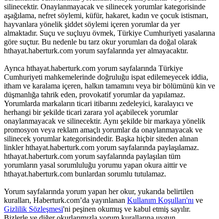
silinecektir. Onaylanmayacak ve silinecek yorumlar kategorisinde
aşağılama, nefret söylemi, küfür, hakaret, kadın ve çocuk istismarı,
hayvanlara yönelik şiddet söylemi içeren yorumlar da yer
almaktadır. Suçu ve suçluyu övmek, Türkiye Cumhuriyeti yasalarına
göre suçtur. Bu nedenle bu tarz okur yorumları da doğal olarak
hthayat.haberturk.com yorum sayfalarında yer almayacaktır.
Ayrıca hthayat.haberturk.com yorum sayfalarında Türkiye
Cumhuriyeti mahkemelerinde doğruluğu ispat edilemeyecek iddia,
itham ve karalama içeren, halkın tamamını veya bir bölümünü kin ve
düşmanlığa tahrik eden, provokatif yorumlar da yapılamaz.
Yorumlarda markaların ticari itibarını zedeleyici, karalayıcı ve
herhangi bir şekilde ticari zarara yol açabilecek yorumlar
onaylanmayacak ve silinecektir. Aynı şekilde bir markaya yönelik
promosyon veya reklam amaçlı yorumlar da onaylanmayacak ve
silinecek yorumlar kategorisindedir. Başka hiçbir siteden alınan
linkler hthayat.haberturk.com yorum sayfalarında paylaşılamaz.
hthayat.haberturk.com yorum sayfalarında paylaşılan tüm
yorumların yasal sorumluluğu yorumu yapan okura aittir ve
hthayat.haberturk.com bunlardan sorumlu tutulamaz.
Yorum sayfalarında yorum yapan her okur, yukarıda belirtilen
kuralları, Haberturk.com’da yayınlanan
Kullanım Koşulları'nı
ve
Gizlilik Sözleşmesi
'ni peşinen okumuş ve kabul etmiş sayılır.
Bizlerle ve diğer okurlarımızla yorum kurallarına uygun