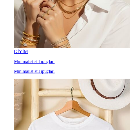
GİYİM
Minimalist stil ipuçları
Minimalist stil ipuçları