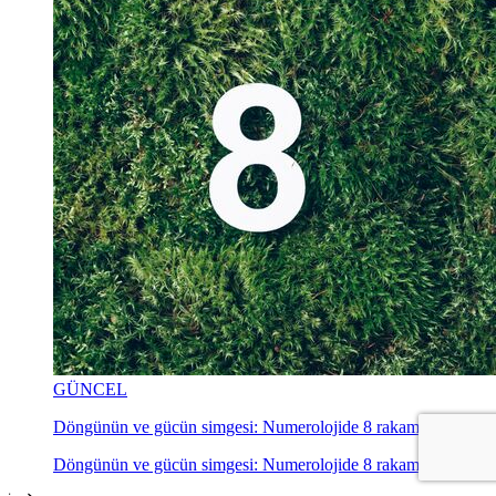
GÜNCEL
Döngünün ve gücün simgesi: Numerolojide 8 rakamı
Döngünün ve gücün simgesi: Numerolojide 8 rakamı