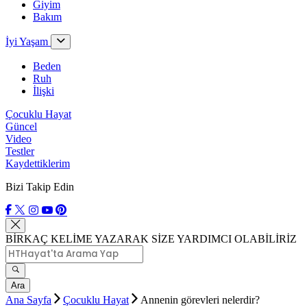
Giyim
Bakım
İyi Yaşam
Beden
Ruh
İlişki
Çocuklu Hayat
Güncel
Video
Testler
Kaydettiklerim
Bizi Takip Edin
BİRKAÇ KELİME YAZARAK SİZE YARDIMCI OLABİLİRİZ
Ara
Ana Sayfa
Çocuklu Hayat
Annenin görevleri nelerdir?