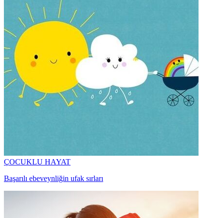
ÇOCUKLU HAYAT
Başarılı ebeveynliğin ufak sırları