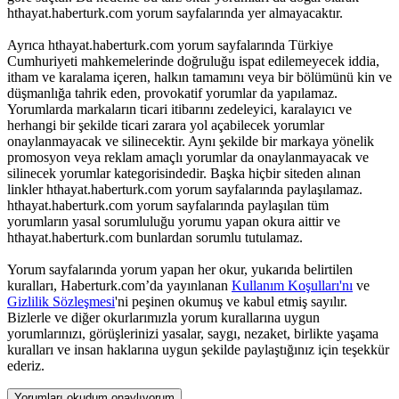
hthayat.haberturk.com yorum sayfalarında yer almayacaktır.
Ayrıca hthayat.haberturk.com yorum sayfalarında Türkiye
Cumhuriyeti mahkemelerinde doğruluğu ispat edilemeyecek iddia,
itham ve karalama içeren, halkın tamamını veya bir bölümünü kin ve
düşmanlığa tahrik eden, provokatif yorumlar da yapılamaz.
Yorumlarda markaların ticari itibarını zedeleyici, karalayıcı ve
herhangi bir şekilde ticari zarara yol açabilecek yorumlar
onaylanmayacak ve silinecektir. Aynı şekilde bir markaya yönelik
promosyon veya reklam amaçlı yorumlar da onaylanmayacak ve
silinecek yorumlar kategorisindedir. Başka hiçbir siteden alınan
linkler hthayat.haberturk.com yorum sayfalarında paylaşılamaz.
hthayat.haberturk.com yorum sayfalarında paylaşılan tüm
yorumların yasal sorumluluğu yorumu yapan okura aittir ve
hthayat.haberturk.com bunlardan sorumlu tutulamaz.
Yorum sayfalarında yorum yapan her okur, yukarıda belirtilen
kuralları, Haberturk.com’da yayınlanan
Kullanım Koşulları'nı
ve
Gizlilik Sözleşmesi
'ni peşinen okumuş ve kabul etmiş sayılır.
Bizlerle ve diğer okurlarımızla yorum kurallarına uygun
yorumlarınızı, görüşlerinizi yasalar, saygı, nezaket, birlikte yaşama
kuralları ve insan haklarına uygun şekilde paylaştığınız için teşekkür
ederiz.
Yorumları okudum onaylıyorum