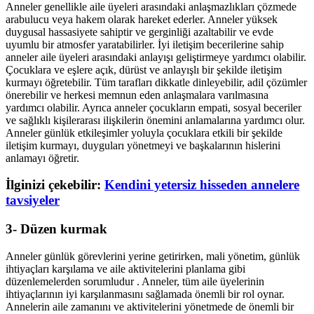
Anneler genellikle aile üyeleri arasındaki anlaşmazlıkları çözmede
arabulucu veya hakem olarak hareket ederler. Anneler yüksek
duygusal hassasiyete sahiptir ve gerginliği azaltabilir ve evde
uyumlu bir atmosfer yaratabilirler. İyi iletişim becerilerine sahip
anneler aile üyeleri arasındaki anlayışı geliştirmeye yardımcı olabilir.
Çocuklara ve eşlere açık, dürüst ve anlayışlı bir şekilde iletişim
kurmayı öğretebilir. Tüm tarafları dikkatle dinleyebilir, adil çözümler
önerebilir ve herkesi memnun eden anlaşmalara varılmasına
yardımcı olabilir. Ayrıca anneler çocukların empati, sosyal beceriler
ve sağlıklı kişilerarası ilişkilerin önemini anlamalarına yardımcı olur.
Anneler günlük etkileşimler yoluyla çocuklara etkili bir şekilde
iletişim kurmayı, duyguları yönetmeyi ve başkalarının hislerini
anlamayı öğretir.
İlginizi çekebilir:
Kendini yetersiz hisseden annelere
tavsiyeler
3- Düzen kurmak
Anneler günlük görevlerini yerine getirirken, mali yönetim, günlük
ihtiyaçları karşılama ve aile aktivitelerini planlama gibi
düzenlemelerden sorumludur . Anneler, tüm aile üyelerinin
ihtiyaçlarının iyi karşılanmasını sağlamada önemli bir rol oynar.
Annelerin aile zamanını ve aktivitelerini yönetmede de önemli bir