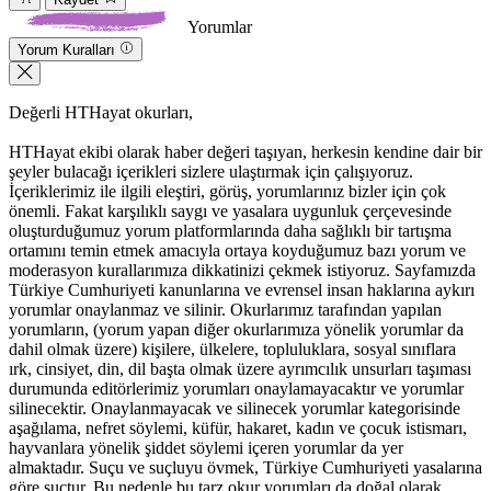
Yorumlar
Yorum Kuralları
Değerli HTHayat okurları,
HTHayat ekibi olarak haber değeri taşıyan, herkesin kendine dair bir
şeyler bulacağı içerikleri sizlere ulaştırmak için çalışıyoruz.
İçeriklerimiz ile ilgili eleştiri, görüş, yorumlarınız bizler için çok
önemli. Fakat karşılıklı saygı ve yasalara uygunluk çerçevesinde
oluşturduğumuz yorum platformlarında daha sağlıklı bir tartışma
ortamını temin etmek amacıyla ortaya koyduğumuz bazı yorum ve
moderasyon kurallarımıza dikkatinizi çekmek istiyoruz. Sayfamızda
Türkiye Cumhuriyeti kanunlarına ve evrensel insan haklarına aykırı
yorumlar onaylanmaz ve silinir. Okurlarımız tarafından yapılan
yorumların, (yorum yapan diğer okurlarımıza yönelik yorumlar da
dahil olmak üzere) kişilere, ülkelere, topluluklara, sosyal sınıflara
ırk, cinsiyet, din, dil başta olmak üzere ayrımcılık unsurları taşıması
durumunda editörlerimiz yorumları onaylamayacaktır ve yorumlar
silinecektir. Onaylanmayacak ve silinecek yorumlar kategorisinde
aşağılama, nefret söylemi, küfür, hakaret, kadın ve çocuk istismarı,
hayvanlara yönelik şiddet söylemi içeren yorumlar da yer
almaktadır. Suçu ve suçluyu övmek, Türkiye Cumhuriyeti yasalarına
göre suçtur. Bu nedenle bu tarz okur yorumları da doğal olarak