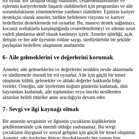
rol oynar. Bir tartışma ortağı olabilirler, cesaretlendirebilirler ve
eşlerinin kariyerlerinde başarılı olabilmeleri için programları ve aile
sorumluluklarını yönetmelerine yardımcı olabilirler. Eşinizin kariyer
destekçisi olarak anneler, birlikte belirlenen vizyonu ve kariyer
hedeflerini desteklemede rol oynarlar. Bu, manevi destek sağlamayı,
kocanız zorluklarla karşılaştığında cesaretlendirmeyi ve ailenin uzun
vadeli planlarına aktif olarak katılmayı içerir. Anneler işbirliği, açık
iletişim ve her aile üyesinin rolüne saygı, sürdürülebilir bir şekilde
paylaşılan hedeflere ulaşmanın anahtarıdır.
6- Aile geleneklerini ve değerlerini korumak
Anneler, aile geleneklerini ve değerlerini nesilden nesile aktarmada
ve sürdürmede önemli bir rol oynarlar. Aile için güçlü bir temel
oluşturan kültür, gelenekler ve ahlaki değerler hakkında bilgi
verirler. Örneğin, aile üyelerinin doğum günlerini kutlamak, dini
bayramları kutlamak, aile toplantıları veya önceki nesillerden
aktarılan belirli ritüeller anne aracılığıyla devam eder.
7- Sevgi ve ilgi kaynağı olmak
Bir annenin sevgisinin ve ilgisinin çocukların kişiliklerinin
şekillenmesinde çok önemli olduğu yadsınamaz. Bu sevgi
çocukların duygusal ve sosyal gelişimi için güçlü bir temel oluşturur.
Anneler, aile üyelerine ihtiyaç duyduklarında her zaman tüm