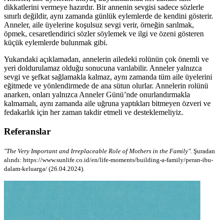
dikkatlerini vermeye hazırdır. Bir annenin sevgisi sadece sözlerle
sınırlı değildir, aynı zamanda günlük eylemlerde de kendini gösterir.
Anneler, aile üyelerine koşulsuz sevgi verir, örneğin sarılmak,
öpmek, cesaretlendirici sözler söylemek ve ilgi ve özeni gösteren
küçük eylemlerde bulunmak gibi.
Yukarıdaki açıklamadan, annelerin ailedeki rolünün çok önemli ve
yeri doldurulamaz olduğu sonucuna varılabilir. Anneler yalnızca
sevgi ve şefkat sağlamakla kalmaz, aynı zamanda tüm aile üyelerini
eğitmede ve yönlendirmede de ana sütun olurlar. Annelerin rolünü
anarken, onları yalnızca Anneler Günü’nde onurlandırmakla
kalmamalı, aynı zamanda aile uğruna yaptıkları bitmeyen özveri ve
fedakarlık için her zaman takdir etmeli ve desteklemeliyiz.
Referanslar
"The Very Important and Irreplaceable Role of Mothers in the Family".
Şuradan
alındı: https://www.sunlife.co.id/en/life-moments/building-a-family/peran-ibu-
dalam-keluarga/ (26.04.2024).