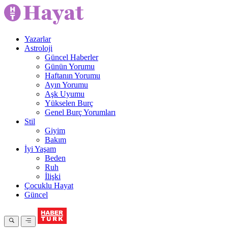
Yazarlar
Astroloji
Güncel Haberler
Günün Yorumu
Haftanın Yorumu
Ayın Yorumu
Aşk Uyumu
Yükselen Burç
Genel Burç Yorumları
Stil
Giyim
Bakım
İyi Yaşam
Beden
Ruh
İlişki
Çocuklu Hayat
Güncel