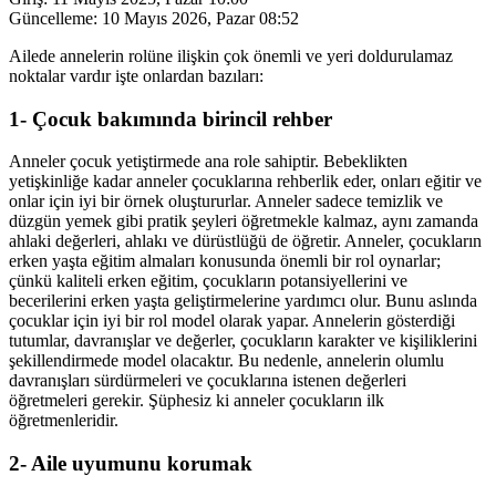
Güncelleme:
10 Mayıs 2026, Pazar 08:52
Ailede annelerin rolüne ilişkin çok önemli ve yeri doldurulamaz
noktalar vardır işte onlardan bazıları:
1- Çocuk bakımında birincil rehber
Anneler çocuk yetiştirmede ana role sahiptir. Bebeklikten
yetişkinliğe kadar anneler çocuklarına rehberlik eder, onları eğitir ve
onlar için iyi bir örnek oluştururlar. Anneler sadece temizlik ve
düzgün yemek gibi pratik şeyleri öğretmekle kalmaz, aynı zamanda
ahlaki değerleri, ahlakı ve dürüstlüğü de öğretir. Anneler, çocukların
erken yaşta eğitim almaları konusunda önemli bir rol oynarlar;
çünkü kaliteli erken eğitim, çocukların potansiyellerini ve
becerilerini erken yaşta geliştirmelerine yardımcı olur. Bunu aslında
çocuklar için iyi bir rol model olarak yapar. Annelerin gösterdiği
tutumlar, davranışlar ve değerler, çocukların karakter ve kişiliklerini
şekillendirmede model olacaktır. Bu nedenle, annelerin olumlu
davranışları sürdürmeleri ve çocuklarına istenen değerleri
öğretmeleri gerekir. Şüphesiz ki anneler çocukların ilk
öğretmenleridir.
2- Aile uyumunu korumak