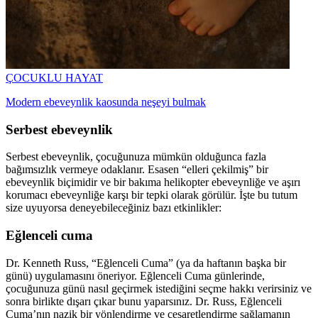
ÇOCUKLU HAYAT
Modern ebeveynlik kaosunda neşeyi bulmak
Serbest ebeveynlik
Serbest ebeveynlik, çocuğunuza mümkün olduğunca fazla
bağımsızlık vermeye odaklanır. Esasen “elleri çekilmiş” bir
ebeveynlik biçimidir ve bir bakıma helikopter ebeveynliğe ve aşırı
korumacı ebeveynliğe karşı bir tepki olarak görülür. İşte bu tutum
size uyuyorsa deneyebileceğiniz bazı etkinlikler:
Eğlenceli cuma
Dr. Kenneth Russ, “Eğlenceli Cuma” (ya da haftanın başka bir
günü) uygulamasını öneriyor. Eğlenceli Cuma günlerinde,
çocuğunuza günü nasıl geçirmek istediğini seçme hakkı verirsiniz ve
sonra birlikte dışarı çıkar bunu yaparsınız. Dr. Russ, Eğlenceli
Cuma’nın nazik bir yönlendirme ve cesaretlendirme sağlamanın