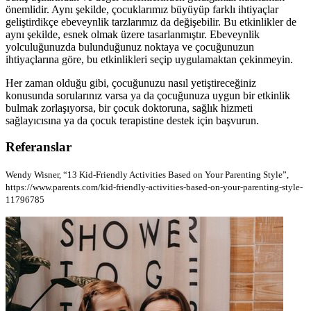
önemlidir. Aynı şekilde, çocuklarımız büyüyüp farklı ihtiyaçlar
geliştirdikçe ebeveynlik tarzlarımız da değişebilir. Bu etkinlikler de
aynı şekilde, esnek olmak üzere tasarlanmıştır. Ebeveynlik
yolculuğunuzda bulunduğunuz noktaya ve çocuğunuzun
ihtiyaçlarına göre, bu etkinlikleri seçip uygulamaktan çekinmeyin.
Her zaman olduğu gibi, çocuğunuzu nasıl yetiştireceğiniz
konusunda sorularınız varsa ya da çocuğunuza uygun bir etkinlik
bulmak zorlaşıyorsa, bir çocuk doktoruna, sağlık hizmeti
sağlayıcısına ya da çocuk terapistine destek için başvurun.
Referanslar
Wendy Wisner, “13 Kid-Friendly Activities Based on Your Parenting Style”,
https://www.parents.com/kid-friendly-activities-based-on-your-parenting-style-
11796785