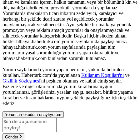
itham ve karalama içeren, halkın tamamını veya bir bölümünü kin ve
düşmanlığa tahrik eden, provokatif yorumlar da yapılamaz.
Yorumlarda markaların ticari itibarını zedeleyici, karalayıcı ve
herhangi bir şekilde ticari zarara yol açabilecek yorumlar
onaylanmayacak ve silinecektir. Aynı şekilde bir markaya yönelik
promosyon veya reklam amaçlı yorumlar da onaylanmayacak ve
silinecek yorumlar kategorisindedir. Başka hiçbir siteden alınan
linkler hthayat.haberturk.com yorum sayfalarında paylaşılamaz.
hthayat.haberturk.com yorum sayfalarında paylaşılan tüm
yorumların yasal sorumluluğu yorumu yapan okura aittir ve
hthayat.haberturk.com bunlardan sorumlu tutulamaz.
Yorum sayfalarında yorum yapan her okur, yukarıda belirtilen
kuralları, Haberturk.com’da yayınlanan
Kullanım Koşulları'nı
ve
Gizlilik Sözleşmesi
'ni peşinen okumuş ve kabul etmiş sayılır.
Bizlerle ve diğer okurlarımızla yorum kurallarına uygun
yorumlarınızı, görüşlerinizi yasalar, saygı, nezaket, birlikte yaşama
kuralları ve insan haklarına uygun şekilde paylaştığınız için teşekkür
ederiz.
Yorumları okudum onaylıyorum
Gönder