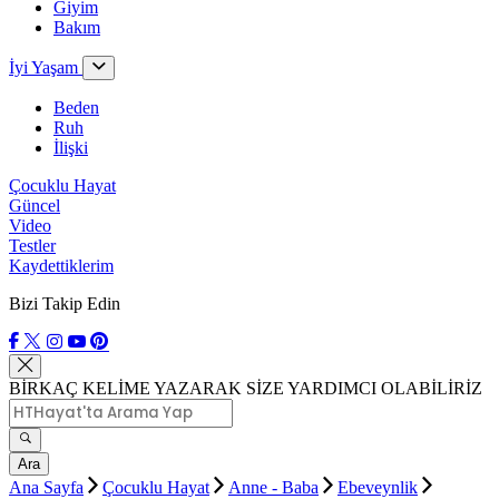
Giyim
Bakım
İyi Yaşam
Beden
Ruh
İlişki
Çocuklu Hayat
Güncel
Video
Testler
Kaydettiklerim
Bizi Takip Edin
BİRKAÇ KELİME YAZARAK SİZE YARDIMCI OLABİLİRİZ
Ara
Ana Sayfa
Çocuklu Hayat
Anne - Baba
Ebeveynlik