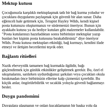
Mektup kutusu
Çocuğunuzla karşılıklı mektuplaşmak tatlı bir bağ kurma yoludur ve
çocuklara duygularını paylaşmak için güvenli bir alan sunar. Daha
eğlenceli hale getirmek için, Terapist Hayley Wilds, kendi kişisel
posta kutunuzu oluşturmanızı ve süslemenizi öneriyor. Bunun için
ayakkabı kutusu ya da hediye kutuları gibi malzemeler kullanılabilir.
"Posta kutularınızı hazırladıktan sonra birbirinize mektuplar yazıp
bunları her kişinin posta kutusuna bırakabilirsiniz" diye öneriyor
Wilds. Posta kutusu mektupları etkinliği, bağ kurmayı, kendini ifade
etmeyi ve iletişim becerilerini teşvik eder.
Bağlantı ritüelleri
Nazik ebeveynlik tamamen bağ kurmakla ilgilidir, bağı
güçlendirmek için günlük etkinlikler geliştirmek gerekir. Bu, özel el
sıkışmalarını, sarılırken uydurduğunuz şarkıları veya çocukları okula
bırakmadan önce birbirinizin ellerine kalp çizmenizi içerebilir. Bu
küçük anlar, öngörülebilirlik ve sıcaklık yoluyla güvenli bağlanmayı
besler.
Duygu pandomimi
Duygulara ulaşmanın ve onları kucaklamanın bir başka yolu da