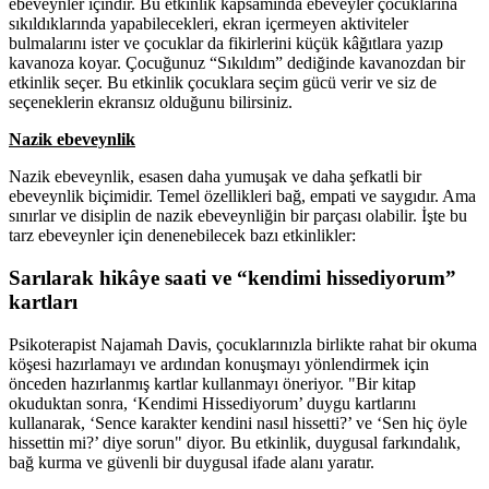
ebeveynler içindir. Bu etkinlik kapsamında ebeveyler çocuklarına
sıkıldıklarında yapabilecekleri, ekran içermeyen aktiviteler
bulmalarını ister ve çocuklar da fikirlerini küçük kâğıtlara yazıp
kavanoza koyar. Çocuğunuz “Sıkıldım” dediğinde kavanozdan bir
etkinlik seçer. Bu etkinlik çocuklara seçim gücü verir ve siz de
seçeneklerin ekransız olduğunu bilirsiniz.
Nazik ebeveynlik
Nazik ebeveynlik, esasen daha yumuşak ve daha şefkatli bir
ebeveynlik biçimidir. Temel özellikleri bağ, empati ve saygıdır. Ama
sınırlar ve disiplin de nazik ebeveynliğin bir parçası olabilir. İşte bu
tarz ebeveynler için denenebilecek bazı etkinlikler:
Sarılarak hikâye saati ve “kendimi hissediyorum”
kartları
Psikoterapist Najamah Davis, çocuklarınızla birlikte rahat bir okuma
köşesi hazırlamayı ve ardından konuşmayı yönlendirmek için
önceden hazırlanmış kartlar kullanmayı öneriyor. "Bir kitap
okuduktan sonra, ‘Kendimi Hissediyorum’ duygu kartlarını
kullanarak, ‘Sence karakter kendini nasıl hissetti?’ ve ‘Sen hiç öyle
hissettin mi?’ diye sorun" diyor. Bu etkinlik, duygusal farkındalık,
bağ kurma ve güvenli bir duygusal ifade alanı yaratır.