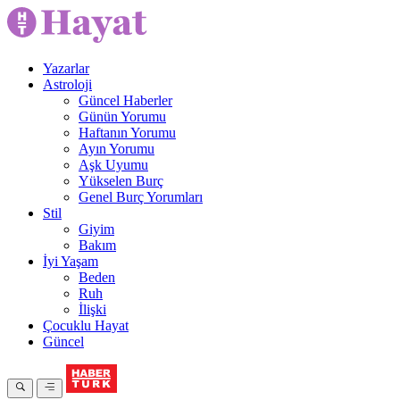
Yazarlar
Astroloji
Güncel Haberler
Günün Yorumu
Haftanın Yorumu
Ayın Yorumu
Aşk Uyumu
Yükselen Burç
Genel Burç Yorumları
Stil
Giyim
Bakım
İyi Yaşam
Beden
Ruh
İlişki
Çocuklu Hayat
Güncel