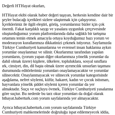
Değerli HTHayat okurları,
HTHayat ekibi olarak haber değeri taşıyan, herkesin kendine dair bir
şeyler bulacağı içerikleri sizlere ulaştırmak için çalışıyoruz.
İçeriklerimiz ile ilgili eleştiri, görüş, yorumlarınız bizler için çok
önemli. Fakat karşılıklı saygı ve yasalara uygunluk çerçevesinde
oluşturduğumuz yorum platformlarında daha sağlıklı bir tartışma
ortamını temin etmek amacıyla ortaya koyduğumuz bazı yorum ve
moderasyon kurallarımıza dikkatinizi çekmek istiyoruz. Sayfamızda
Türkiye Cumhuriyeti kanunlarına ve evrensel insan haklarına aykırı
yorumlar onaylanmaz ve silinir. Okurlarımız tarafından yapılan
yorumların, (yorum yapan diğer okurlarımıza yönelik yorumlar da
dahil olmak üzere) kişilere, ülkelere, topluluklara, sosyal sınıflara
ırk, cinsiyet, din, dil başta olmak üzere ayrımcılık unsurları taşıması
durumunda editörlerimiz yorumları onaylamayacaktır ve yorumlar
silinecektir. Onaylanmayacak ve silinecek yorumlar kategorisinde
aşağılama, nefret söylemi, küfür, hakaret, kadın ve çocuk istismarı,
hayvanlara yönelik şiddet söylemi içeren yorumlar da yer
almaktadır. Suçu ve suçluyu övmek, Türkiye Cumhuriyeti yasalarına
göre suçtur. Bu nedenle bu tarz okur yorumları da doğal olarak
hthayat.haberturk.com yorum sayfalarında yer almayacaktır.
Ayrıca hthayat.haberturk.com yorum sayfalarında Türkiye
Cumhuriyeti mahkemelerinde doğruluğu ispat edilemeyecek iddia,