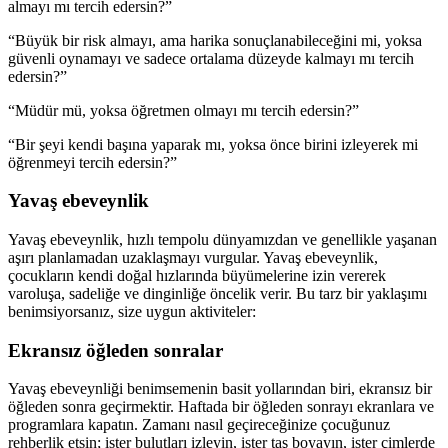
almayı mı tercih edersin?”
“Büyük bir risk almayı, ama harika sonuçlanabileceğini mi, yoksa
güvenli oynamayı ve sadece ortalama düzeyde kalmayı mı tercih
edersin?”
“Müdür mü, yoksa öğretmen olmayı mı tercih edersin?”
“Bir şeyi kendi başına yaparak mı, yoksa önce birini izleyerek mi
öğrenmeyi tercih edersin?”
Yavaş ebeveynlik
Yavaş ebeveynlik, hızlı tempolu dünyamızdan ve genellikle yaşanan
aşırı planlamadan uzaklaşmayı vurgular. Yavaş ebeveynlik,
çocukların kendi doğal hızlarında büyümelerine izin vererek
varoluşa, sadeliğe ve dinginliğe öncelik verir. Bu tarz bir yaklaşımı
benimsiyorsanız, size uygun aktiviteler:
Ekransız öğleden sonralar
Yavaş ebeveynliği benimsemenin basit yollarından biri, ekransız bir
öğleden sonra geçirmektir. Haftada bir öğleden sonrayı ekranlara ve
programlara kapatın. Zamanı nasıl geçireceğinize çocuğunuz
rehberlik etsin; ister bulutları izleyin, ister taş boyayın, ister çimlerde