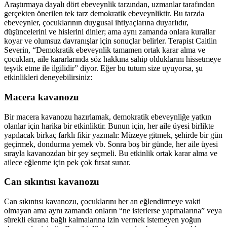
Araştırmaya dayalı dört ebeveynlik tarzından, uzmanlar tarafından
gerçekten önerilen tek tarz demokratik ebeveynliktir. Bu tarzda
ebeveynler, çocuklarının duygusal ihtiyaçlarına duyarlıdır,
düşüncelerini ve hislerini dinler; ama aynı zamanda onlara kurallar
koyar ve olumsuz davranışlar için sonuçlar belirler. Terapist Caitlin
Severin, “Demokratik ebeveynlik tamamen ortak karar alma ve
çocukları, aile kararlarında söz hakkına sahip olduklarını hissetmeye
teşvik etme ile ilgilidir” diyor. Eğer bu tutum size uyuyorsa, şu
etkinlikleri deneyebilirsiniz:
Macera kavanozu
Bir macera kavanozu hazırlamak, demokratik ebeveynliğe yatkın
olanlar için harika bir etkinliktir. Bunun için, her aile üyesi birlikte
yapılacak birkaç farklı fikir yazmalı: Müzeye gitmek, şehirde bir gün
geçirmek, dondurma yemek vb. Sonra boş bir günde, her aile üyesi
sırayla kavanozdan bir şey seçmeli. Bu etkinlik ortak karar alma ve
ailece eğlenme için pek çok fırsat sunar.
Can sıkıntısı kavanozu
Can sıkıntısı kavanozu, çocuklarını her an eğlendirmeye vakti
olmayan ama aynı zamanda onların “ne isterlerse yapmalarına” veya
sürekli ekrana bağlı kalmalarına izin vermek istemeyen yoğun