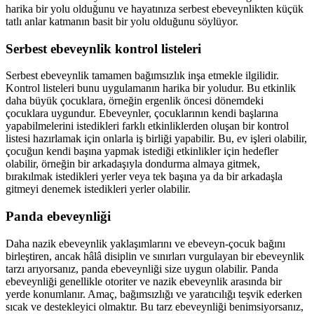
harika bir yolu olduğunu ve hayatınıza serbest ebeveynlikten küçük
tatlı anlar katmanın basit bir yolu olduğunu söylüyor.
Serbest ebeveynlik kontrol listeleri
Serbest ebeveynlik tamamen bağımsızlık inşa etmekle ilgilidir.
Kontrol listeleri bunu uygulamanın harika bir yoludur. Bu etkinlik
daha büyük çocuklara, örneğin ergenlik öncesi dönemdeki
çocuklara uygundur. Ebeveynler, çocuklarının kendi başlarına
yapabilmelerini istedikleri farklı etkinliklerden oluşan bir kontrol
listesi hazırlamak için onlarla iş birliği yapabilir. Bu, ev işleri olabilir,
çocuğun kendi başına yapmak istediği etkinlikler için hedefler
olabilir, örneğin bir arkadaşıyla dondurma almaya gitmek,
bırakılmak istedikleri yerler veya tek başına ya da bir arkadaşla
gitmeyi denemek istedikleri yerler olabilir.
Panda ebeveynliği
Daha nazik ebeveynlik yaklaşımlarını ve ebeveyn-çocuk bağını
birleştiren, ancak hâlâ disiplin ve sınırları vurgulayan bir ebeveynlik
tarzı arıyorsanız, panda ebeveynliği size uygun olabilir. Panda
ebeveynliği genellikle otoriter ve nazik ebeveynlik arasında bir
yerde konumlanır. Amaç, bağımsızlığı ve yaratıcılığı teşvik ederken
sıcak ve destekleyici olmaktır. Bu tarz ebeveynliği benimsiyorsanız,