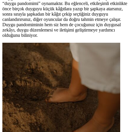
“duygu pandomimi” oynamaktır. Bu eğlenceli, etkileşimli etkinlikte
önce birçok duyguyu küçük kâğıtlara yazıp bir şapkaya atarsınız,
sonra sırayla şapkadan bir kâğıt çekip seçtiğiniz duyguyu
canlandırırsınız, diğer oyuncular da doğru tahmin etmeye çalışır.
Duygu pandomiminin hem siz hem de çocuğunuz için duygusal
zekâyı, duygu düzenlemesi ve iletişimi geliştirmeye yardımcı
olduğunu biliniyor.