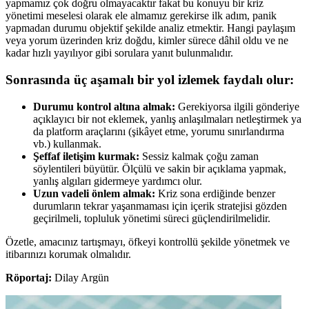
yapmamız çok doğru olmayacaktır fakat bu konuyu bir kriz
yönetimi meselesi olarak ele almamız gerekirse ilk adım, panik
yapmadan durumu objektif şekilde analiz etmektir. Hangi paylaşım
veya yorum üzerinden kriz doğdu, kimler sürece dâhil oldu ve ne
kadar hızlı yayılıyor gibi sorulara yanıt bulunmalıdır.
Sonrasında üç aşamalı bir yol izlemek faydalı olur:
Durumu kontrol altına almak:
Gerekiyorsa ilgili gönderiye
açıklayıcı bir not eklemek, yanlış anlaşılmaları netleştirmek ya
da platform araçlarını (şikâyet etme, yorumu sınırlandırma
vb.) kullanmak.
Şeffaf iletişim kurmak:
Sessiz kalmak çoğu zaman
söylentileri büyütür. Ölçülü ve sakin bir açıklama yapmak,
yanlış algıları gidermeye yardımcı olur.
Uzun vadeli önlem almak:
Kriz sona erdiğinde benzer
durumların tekrar yaşanmaması için içerik stratejisi gözden
geçirilmeli, topluluk yönetimi süreci güçlendirilmelidir.
Özetle, amacınız tartışmayı, öfkeyi kontrollü şekilde yönetmek ve
itibarınızı korumak olmalıdır.
Röportaj:
Dilay Argün