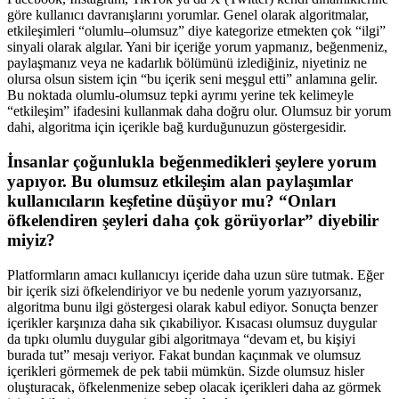
göre kullanıcı davranışlarını yorumlar. Genel olarak algoritmalar,
etkileşimleri “olumlu–olumsuz” diye kategorize etmekten çok “ilgi”
sinyali olarak algılar. Yani bir içeriğe yorum yapmanız, beğenmeniz,
paylaşmanız veya ne kadarlık bölümünü izlediğiniz, niyetiniz ne
olursa olsun sistem için “bu içerik seni meşgul etti” anlamına gelir.
Bu noktada olumlu-olumsuz tepki ayrımı yerine tek kelimeyle
“etkileşim” ifadesini kullanmak daha doğru olur. Olumsuz bir yorum
dahi, algoritma için içerikle bağ kurduğunuzun göstergesidir.
İnsanlar çoğunlukla beğenmedikleri şeylere yorum
yapıyor. Bu olumsuz etkileşim alan paylaşımlar
kullanıcıların keşfetine düşüyor mu? “Onları
öfkelendiren şeyleri daha çok görüyorlar” diyebilir
miyiz?
Platformların amacı kullanıcıyı içeride daha uzun süre tutmak. Eğer
bir içerik sizi öfkelendiriyor ve bu nedenle yorum yazıyorsanız,
algoritma bunu ilgi göstergesi olarak kabul ediyor. Sonuçta benzer
içerikler karşınıza daha sık çıkabiliyor. Kısacası olumsuz duygular
da tıpkı olumlu duygular gibi algoritmaya “devam et, bu kişiyi
burada tut” mesajı veriyor. Fakat bundan kaçınmak ve olumsuz
içerikleri görmemek de pek tabii mümkün. Sizde olumsuz hisler
oluşturacak, öfkelenmenize sebep olacak içerikleri daha az görmek