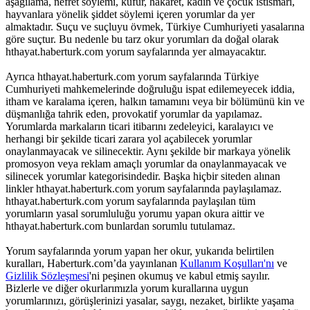
aşağılama, nefret söylemi, küfür, hakaret, kadın ve çocuk istismarı,
hayvanlara yönelik şiddet söylemi içeren yorumlar da yer
almaktadır. Suçu ve suçluyu övmek, Türkiye Cumhuriyeti yasalarına
göre suçtur. Bu nedenle bu tarz okur yorumları da doğal olarak
hthayat.haberturk.com yorum sayfalarında yer almayacaktır.
Ayrıca hthayat.haberturk.com yorum sayfalarında Türkiye
Cumhuriyeti mahkemelerinde doğruluğu ispat edilemeyecek iddia,
itham ve karalama içeren, halkın tamamını veya bir bölümünü kin ve
düşmanlığa tahrik eden, provokatif yorumlar da yapılamaz.
Yorumlarda markaların ticari itibarını zedeleyici, karalayıcı ve
herhangi bir şekilde ticari zarara yol açabilecek yorumlar
onaylanmayacak ve silinecektir. Aynı şekilde bir markaya yönelik
promosyon veya reklam amaçlı yorumlar da onaylanmayacak ve
silinecek yorumlar kategorisindedir. Başka hiçbir siteden alınan
linkler hthayat.haberturk.com yorum sayfalarında paylaşılamaz.
hthayat.haberturk.com yorum sayfalarında paylaşılan tüm
yorumların yasal sorumluluğu yorumu yapan okura aittir ve
hthayat.haberturk.com bunlardan sorumlu tutulamaz.
Yorum sayfalarında yorum yapan her okur, yukarıda belirtilen
kuralları, Haberturk.com’da yayınlanan
Kullanım Koşulları'nı
ve
Gizlilik Sözleşmesi
'ni peşinen okumuş ve kabul etmiş sayılır.
Bizlerle ve diğer okurlarımızla yorum kurallarına uygun
yorumlarınızı, görüşlerinizi yasalar, saygı, nezaket, birlikte yaşama