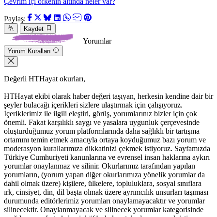
Çevrim içi öfkenin altında neler var?
Paylaş:
Kaydet
Yorumlar
Yorum Kuralları
Değerli HTHayat okurları,
HTHayat ekibi olarak haber değeri taşıyan, herkesin kendine dair bir
şeyler bulacağı içerikleri sizlere ulaştırmak için çalışıyoruz.
İçeriklerimiz ile ilgili eleştiri, görüş, yorumlarınız bizler için çok
önemli. Fakat karşılıklı saygı ve yasalara uygunluk çerçevesinde
oluşturduğumuz yorum platformlarında daha sağlıklı bir tartışma
ortamını temin etmek amacıyla ortaya koyduğumuz bazı yorum ve
moderasyon kurallarımıza dikkatinizi çekmek istiyoruz. Sayfamızda
Türkiye Cumhuriyeti kanunlarına ve evrensel insan haklarına aykırı
yorumlar onaylanmaz ve silinir. Okurlarımız tarafından yapılan
yorumların, (yorum yapan diğer okurlarımıza yönelik yorumlar da
dahil olmak üzere) kişilere, ülkelere, topluluklara, sosyal sınıflara
ırk, cinsiyet, din, dil başta olmak üzere ayrımcılık unsurları taşıması
durumunda editörlerimiz yorumları onaylamayacaktır ve yorumlar
silinecektir. Onaylanmayacak ve silinecek yorumlar kategorisinde