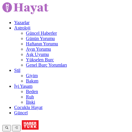
Yazarlar
Astroloji
Güncel Haberler
Günün Yorumu
Haftanın Yorumu
Ayın Yorumu
Aşk Uyumu
Yükselen Burç
Genel Burç Yorumları
Stil
Giyim
Bakım
İyi Yaşam
Beden
Ruh
İlişki
Çocuklu Hayat
Güncel