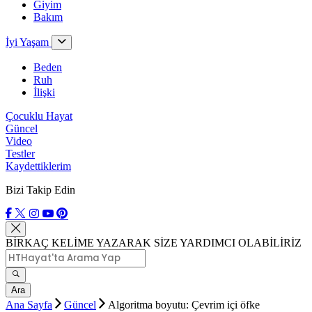
Giyim
Bakım
İyi Yaşam
Beden
Ruh
İlişki
Çocuklu Hayat
Güncel
Video
Testler
Kaydettiklerim
Bizi Takip Edin
BİRKAÇ KELİME YAZARAK SİZE YARDIMCI OLABİLİRİZ
Ara
Ana Sayfa
Güncel
Algoritma boyutu: Çevrim içi öfke