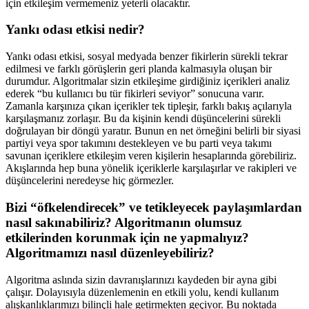
için etkileşim vermemeniz yeterli olacaktır.
Yankı odası etkisi nedir?
Yankı odası etkisi, sosyal medyada benzer fikirlerin sürekli tekrar
edilmesi ve farklı görüşlerin geri planda kalmasıyla oluşan bir
durumdur. Algoritmalar sizin etkileşime girdiğiniz içerikleri analiz
ederek “bu kullanıcı bu tür fikirleri seviyor” sonucuna varır.
Zamanla karşınıza çıkan içerikler tek tipleşir, farklı bakış açılarıyla
karşılaşmanız zorlaşır. Bu da kişinin kendi düşüncelerini sürekli
doğrulayan bir döngü yaratır. Bunun en net örneğini belirli bir siyasi
partiyi veya spor takımını destekleyen ve bu parti veya takımı
savunan içeriklere etkileşim veren kişilerin hesaplarında görebiliriz.
Akışlarında hep buna yönelik içeriklerle karşılaşırlar ve rakipleri ve
düşüncelerini neredeyse hiç görmezler.
Bizi “öfkelendirecek” ve tetikleyecek paylaşımlardan
nasıl sakınabiliriz? Algoritmanın olumsuz
etkilerinden korunmak için ne yapmalıyız?
Algoritmamızı nasıl düzenleyebiliriz?
Algoritma aslında sizin davranışlarınızı kaydeden bir ayna gibi
çalışır. Dolayısıyla düzenlemenin en etkili yolu, kendi kullanım
alışkanlıklarımızı bilinçli hale getirmekten geçiyor. Bu noktada