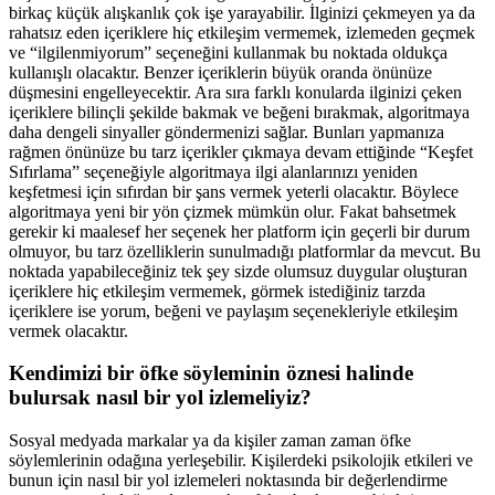
birkaç küçük alışkanlık çok işe yarayabilir. İlginizi çekmeyen ya da
rahatsız eden içeriklere hiç etkileşim vermemek, izlemeden geçmek
ve “ilgilenmiyorum” seçeneğini kullanmak bu noktada oldukça
kullanışlı olacaktır. Benzer içeriklerin büyük oranda önünüze
düşmesini engelleyecektir. Ara sıra farklı konularda ilginizi çeken
içeriklere bilinçli şekilde bakmak ve beğeni bırakmak, algoritmaya
daha dengeli sinyaller göndermenizi sağlar. Bunları yapmanıza
rağmen önünüze bu tarz içerikler çıkmaya devam ettiğinde “Keşfet
Sıfırlama” seçeneğiyle algoritmaya ilgi alanlarınızı yeniden
keşfetmesi için sıfırdan bir şans vermek yeterli olacaktır. Böylece
algoritmaya yeni bir yön çizmek mümkün olur. Fakat bahsetmek
gerekir ki maalesef her seçenek her platform için geçerli bir durum
olmuyor, bu tarz özelliklerin sunulmadığı platformlar da mevcut. Bu
noktada yapabileceğiniz tek şey sizde olumsuz duygular oluşturan
içeriklere hiç etkileşim vermemek, görmek istediğiniz tarzda
içeriklere ise yorum, beğeni ve paylaşım seçenekleriyle etkileşim
vermek olacaktır.
Kendimizi bir öfke söyleminin öznesi halinde
bulursak nasıl bir yol izlemeliyiz?
Sosyal medyada markalar ya da kişiler zaman zaman öfke
söylemlerinin odağına yerleşebilir. Kişilerdeki psikolojik etkileri ve
bunun için nasıl bir yol izlemeleri noktasında bir değerlendirme