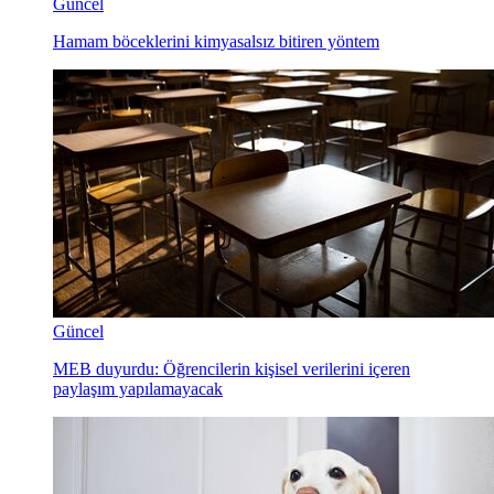
Güncel
Hamam böceklerini kimyasalsız bitiren yöntem
Güncel
MEB duyurdu: Öğrencilerin kişisel verilerini içeren
paylaşım yapılamayacak