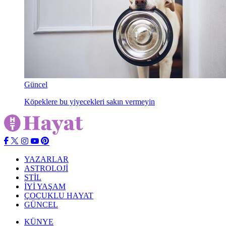
Güncel
Köpeklere bu yiyecekleri sakın vermeyin
YAZARLAR
ASTROLOJİ
STİL
İYİ YAŞAM
ÇOÇUKLU HAYAT
GÜNCEL
KÜNYE