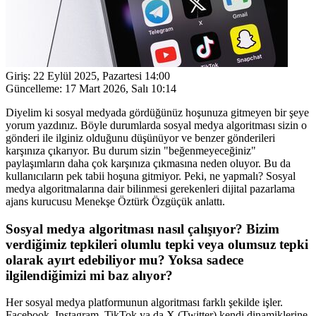
Giriş:
22 Eylül 2025, Pazartesi 14:00
Güncelleme:
17 Mart 2026, Salı 10:14
Diyelim ki sosyal medyada gördüğünüz hoşunuza gitmeyen bir şeye
yorum yazdınız. Böyle durumlarda sosyal medya algoritması sizin o
gönderi ile ilginiz olduğunu düşünüyor ve benzer gönderileri
karşınıza çıkarıyor. Bu durum sizin "beğenmeyeceğiniz"
paylaşımların daha çok karşınıza çıkmasına neden oluyor. Bu da
kullanıcıların pek tabii hoşuna gitmiyor. Peki, ne yapmalı? Sosyal
medya algoritmalarına dair bilinmesi gerekenleri dijital pazarlama
ajans kurucusu Menekşe Öztürk Özgüçük anlattı.
Sosyal medya algoritması nasıl çalışıyor? Bizim
verdiğimiz tepkileri olumlu tepki veya olumsuz tepki
olarak ayırt edebiliyor mu? Yoksa sadece
ilgilendiğimizi mi baz alıyor?
Her sosyal medya platformunun algoritması farklı şekilde işler.
Facebook, Instagram, TikTok ya da X (Twitter) kendi dinamiklerine