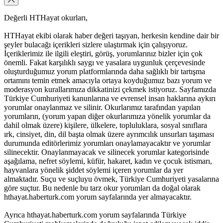
Değerli HTHayat okurları,
HTHayat ekibi olarak haber değeri taşıyan, herkesin kendine dair bir
şeyler bulacağı içerikleri sizlere ulaştırmak için çalışıyoruz.
İçeriklerimiz ile ilgili eleştiri, görüş, yorumlarınız bizler için çok
önemli. Fakat karşılıklı saygı ve yasalara uygunluk çerçevesinde
oluşturduğumuz yorum platformlarında daha sağlıklı bir tartışma
ortamını temin etmek amacıyla ortaya koyduğumuz bazı yorum ve
moderasyon kurallarımıza dikkatinizi çekmek istiyoruz. Sayfamızda
Türkiye Cumhuriyeti kanunlarına ve evrensel insan haklarına aykırı
yorumlar onaylanmaz ve silinir. Okurlarımız tarafından yapılan
yorumların, (yorum yapan diğer okurlarımıza yönelik yorumlar da
dahil olmak üzere) kişilere, ülkelere, topluluklara, sosyal sınıflara
ırk, cinsiyet, din, dil başta olmak üzere ayrımcılık unsurları taşıması
durumunda editörlerimiz yorumları onaylamayacaktır ve yorumlar
silinecektir. Onaylanmayacak ve silinecek yorumlar kategorisinde
aşağılama, nefret söylemi, küfür, hakaret, kadın ve çocuk istismarı,
hayvanlara yönelik şiddet söylemi içeren yorumlar da yer
almaktadır. Suçu ve suçluyu övmek, Türkiye Cumhuriyeti yasalarına
göre suçtur. Bu nedenle bu tarz okur yorumları da doğal olarak
hthayat.haberturk.com yorum sayfalarında yer almayacaktır.
Ayrıca hthayat.haberturk.com yorum sayfalarında Türkiye