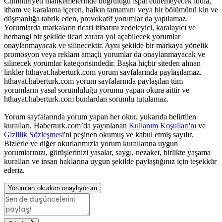
Cumhuriyeti mahkemelerinde doğruluğu ispat edilemeyecek iddia,
itham ve karalama içeren, halkın tamamını veya bir bölümünü kin ve
düşmanlığa tahrik eden, provokatif yorumlar da yapılamaz.
Yorumlarda markaların ticari itibarını zedeleyici, karalayıcı ve
herhangi bir şekilde ticari zarara yol açabilecek yorumlar
onaylanmayacak ve silinecektir. Aynı şekilde bir markaya yönelik
promosyon veya reklam amaçlı yorumlar da onaylanmayacak ve
silinecek yorumlar kategorisindedir. Başka hiçbir siteden alınan
linkler hthayat.haberturk.com yorum sayfalarında paylaşılamaz.
hthayat.haberturk.com yorum sayfalarında paylaşılan tüm
yorumların yasal sorumluluğu yorumu yapan okura aittir ve
hthayat.haberturk.com bunlardan sorumlu tutulamaz.
Yorum sayfalarında yorum yapan her okur, yukarıda belirtilen
kuralları, Haberturk.com’da yayınlanan
Kullanım Koşulları'nı
ve
Gizlilik Sözleşmesi
'ni peşinen okumuş ve kabul etmiş sayılır.
Bizlerle ve diğer okurlarımızla yorum kurallarına uygun
yorumlarınızı, görüşlerinizi yasalar, saygı, nezaket, birlikte yaşama
kuralları ve insan haklarına uygun şekilde paylaştığınız için teşekkür
ederiz.
Yorumları okudum onaylıyorum