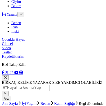
Giyim
Bakım
İyi Yaşam
Beden
Ruh
İlişki
Çocuklu Hayat
Güncel
Video
Testler
Kaydettiklerim
Bizi Takip Edin
BİRKAÇ KELİME YAZARAK SİZE YARDIMCI OLABİLİRİZ
Ara
Ana Sayfa
İyi Yaşam
Beden
Kadın Sağlığı
Regl döneminde