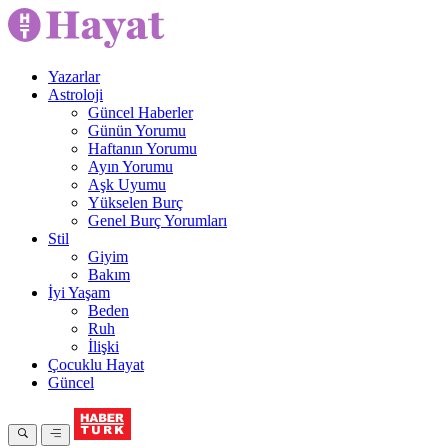
Yazarlar
Astroloji
Güncel Haberler
Günün Yorumu
Haftanın Yorumu
Ayın Yorumu
Aşk Uyumu
Yükselen Burç
Genel Burç Yorumları
Stil
Giyim
Bakım
İyi Yaşam
Beden
Ruh
İlişki
Çocuklu Hayat
Güncel