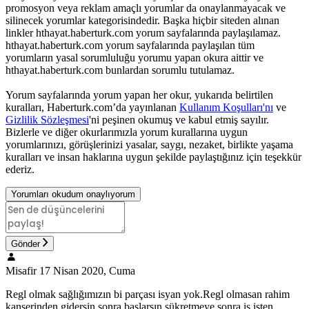
promosyon veya reklam amaçlı yorumlar da onaylanmayacak ve
silinecek yorumlar kategorisindedir. Başka hiçbir siteden alınan
linkler hthayat.haberturk.com yorum sayfalarında paylaşılamaz.
hthayat.haberturk.com yorum sayfalarında paylaşılan tüm
yorumların yasal sorumluluğu yorumu yapan okura aittir ve
hthayat.haberturk.com bunlardan sorumlu tutulamaz.
Yorum sayfalarında yorum yapan her okur, yukarıda belirtilen
kuralları, Haberturk.com’da yayınlanan
Kullanım Koşulları'nı
ve
Gizlilik Sözleşmesi
'ni peşinen okumuş ve kabul etmiş sayılır.
Bizlerle ve diğer okurlarımızla yorum kurallarına uygun
yorumlarınızı, görüşlerinizi yasalar, saygı, nezaket, birlikte yaşama
kuralları ve insan haklarına uygun şekilde paylaştığınız için teşekkür
ederiz.
Yorumları okudum onaylıyorum
Gönder
Misafir
17 Nisan 2020, Cuma
Regl olmak sağlığımızın bi parçası isyan yok.Regl olmasan rahim
kanserinden gidersin sonra başlarsın şükretmeye sonra iş işten