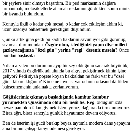
bir şeylere sinir olmayı başardım. Bir ped markasının dağlara
tırmanmalı, motosikletlerle atlamalı reklamını gördükten sonra minik
bir isyanda bulundum.
Konuyla ilgili o kadar çok mesaj, o kadar çok etkileşim aldım ki,
uzun uzadıya bahsetmek gerektiğini düşündüm.
Çünkü artık gına geldi bu kadın haklarını savunuyor gibi görünüp,
sıvamak durumundan.
Özgür olun, istediğinizi yapın diye milleti
gazlayacağınıza "özel gün" yerine "regl" deseniz mesela?
Önce
bundan başlasak?
Yıllarca zaten bu durumun ayıp bir şey olduğunu sanarak büyüdük,
2017 yılında özgürlük adı altında bu algıyı pekiştirmek kimin işine
geliyor? Pedi siyah poşete koyan bakkaldan ne farkı var bu "özel
gün" kibarcıklığının? Kime ne faydası var odanın ortasındaki filden
bahsetmemenin anlamakta zorlanıyorum.
Göğüslerimiz çıkmaya başladığında kambur kambur
yürümekten Quasimodo oldu bir nesil be.
Regl olduğumuzda
beyaz pantolon falan giymek istemiyoruz, dağlara da tırmanmıyoruz.
Biraz ağrı, biraz sancıyla günlük hayatımıza devam ediyoruz.
Ben de isterim işi gücü bırakıp beyaz taytımla modern dans yapayım
ama birinin çalışıp kirayı ödemesi gerekiyor.