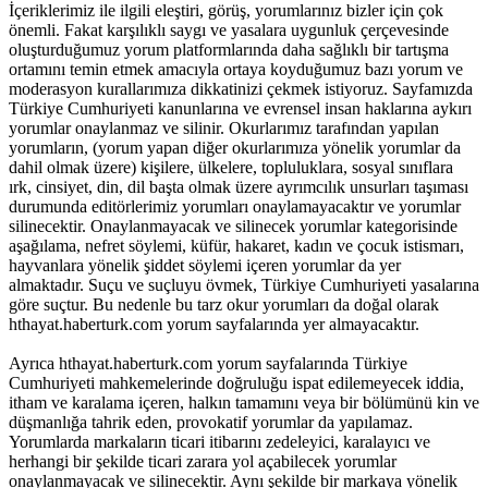
İçeriklerimiz ile ilgili eleştiri, görüş, yorumlarınız bizler için çok
önemli. Fakat karşılıklı saygı ve yasalara uygunluk çerçevesinde
oluşturduğumuz yorum platformlarında daha sağlıklı bir tartışma
ortamını temin etmek amacıyla ortaya koyduğumuz bazı yorum ve
moderasyon kurallarımıza dikkatinizi çekmek istiyoruz. Sayfamızda
Türkiye Cumhuriyeti kanunlarına ve evrensel insan haklarına aykırı
yorumlar onaylanmaz ve silinir. Okurlarımız tarafından yapılan
yorumların, (yorum yapan diğer okurlarımıza yönelik yorumlar da
dahil olmak üzere) kişilere, ülkelere, topluluklara, sosyal sınıflara
ırk, cinsiyet, din, dil başta olmak üzere ayrımcılık unsurları taşıması
durumunda editörlerimiz yorumları onaylamayacaktır ve yorumlar
silinecektir. Onaylanmayacak ve silinecek yorumlar kategorisinde
aşağılama, nefret söylemi, küfür, hakaret, kadın ve çocuk istismarı,
hayvanlara yönelik şiddet söylemi içeren yorumlar da yer
almaktadır. Suçu ve suçluyu övmek, Türkiye Cumhuriyeti yasalarına
göre suçtur. Bu nedenle bu tarz okur yorumları da doğal olarak
hthayat.haberturk.com yorum sayfalarında yer almayacaktır.
Ayrıca hthayat.haberturk.com yorum sayfalarında Türkiye
Cumhuriyeti mahkemelerinde doğruluğu ispat edilemeyecek iddia,
itham ve karalama içeren, halkın tamamını veya bir bölümünü kin ve
düşmanlığa tahrik eden, provokatif yorumlar da yapılamaz.
Yorumlarda markaların ticari itibarını zedeleyici, karalayıcı ve
herhangi bir şekilde ticari zarara yol açabilecek yorumlar
onaylanmayacak ve silinecektir. Aynı şekilde bir markaya yönelik