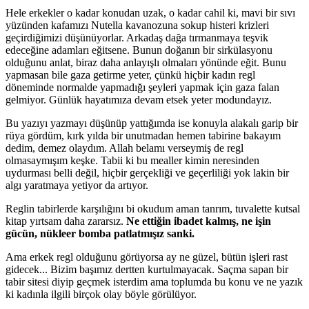
Hele erkekler o kadar konudan uzak, o kadar cahil ki, mavi bir sıvı
yüzünden kafamızı Nutella kavanozuna sokup histeri krizleri
geçirdiğimizi düşünüyorlar. Arkadaş dağa tırmanmaya teşvik
edeceğine adamları eğitsene. Bunun doğanın bir sirkülasyonu
olduğunu anlat, biraz daha anlayışlı olmaları yönünde eğit. Bunu
yapmasan bile gaza getirme yeter, çünkü hiçbir kadın regl
döneminde normalde yapmadığı şeyleri yapmak için gaza falan
gelmiyor. Günlük hayatımıza devam etsek yeter modundayız.
Bu yazıyı yazmayı düşünüp yattığımda ise konuyla alakalı garip bir
rüya gördüm, kırk yılda bir unutmadan hemen tabirine bakayım
dedim, demez olaydım. Allah belamı verseymiş de regl
olmasaymışım keşke. Tabii ki bu mealler kimin neresinden
uydurması belli değil, hiçbir gerçekliği ve geçerliliği yok lakin bir
algı yaratmaya yetiyor da artıyor.
Reglin tabirlerde karşılığını bi okudum aman tanrım, tuvalette kutsal
kitap yırtsam daha zararsız.
Ne ettiğin ibadet kalmış, ne işin
gücün, nükleer bomba patlatmışız sanki.
Ama erkek regl olduğunu görüyorsa ay ne güzel, bütün işleri rast
gidecek... Bizim başımız dertten kurtulmayacak. Saçma sapan bir
tabir sitesi diyip geçmek isterdim ama toplumda bu konu ve ne yazık
ki kadınla ilgili birçok olay böyle görülüyor.