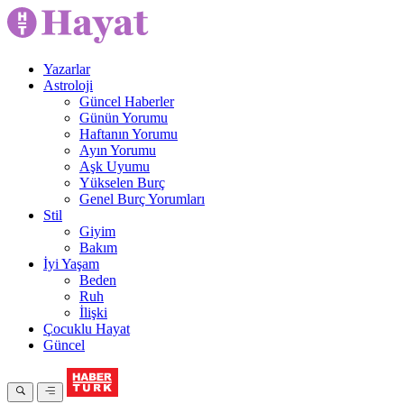
Yazarlar
Astroloji
Güncel Haberler
Günün Yorumu
Haftanın Yorumu
Ayın Yorumu
Aşk Uyumu
Yükselen Burç
Genel Burç Yorumları
Stil
Giyim
Bakım
İyi Yaşam
Beden
Ruh
İlişki
Çocuklu Hayat
Güncel