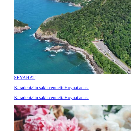
SEYAHAT
Karadeniz’in saklı cenneti: Hoynat adası
Karadeniz’in saklı cenneti: Hoynat adası