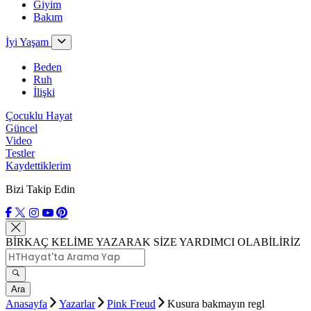
Giyim
Bakım
İyi Yaşam
Beden
Ruh
İlişki
Çocuklu Hayat
Güncel
Video
Testler
Kaydettiklerim
Bizi Takip Edin
BİRKAÇ KELİME YAZARAK SİZE YARDIMCI OLABİLİRİZ
Ara
Anasayfa
Yazarlar
Pink Freud
Kusura bakmayın regl