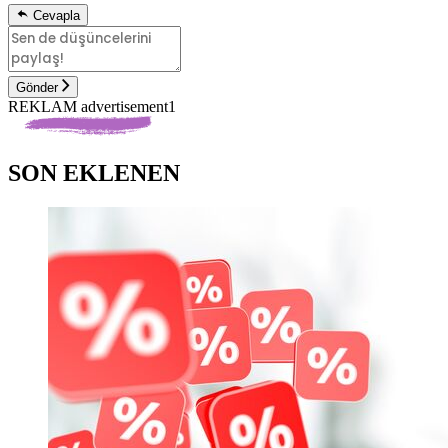
Cevapla
Gönder
REKLAM advertisement1
SON EKLENEN