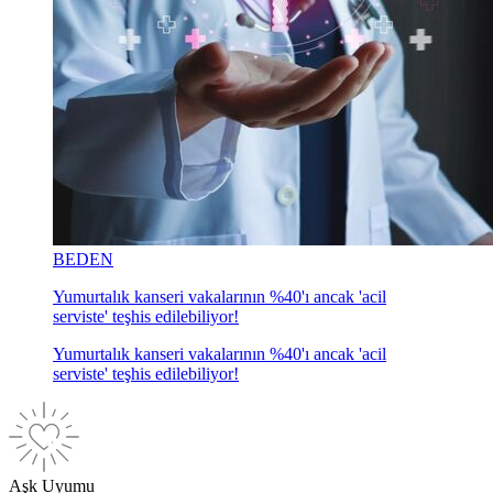
BEDEN
Yumurtalık kanseri vakalarının %40'ı ancak 'acil
serviste' teşhis edilebiliyor!
Yumurtalık kanseri vakalarının %40'ı ancak 'acil
serviste' teşhis edilebiliyor!
Aşk Uyumu