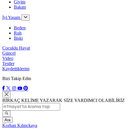
Giyim
Bakım
İyi Yaşam
Beden
Ruh
İlişki
Çocuklu Hayat
Güncel
Video
Testler
Kaydettiklerim
Bizi Takip Edin
BİRKAÇ KELİME YAZARAK SİZE YARDIMCI OLABİLİRİZ
Ara
Korhan Kılınçkaya