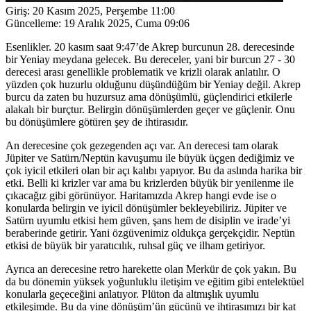
Giriş:
20 Kasım 2025, Perşembe 11:00
Güncelleme:
19 Aralık 2025, Cuma 09:06
Esenlikler. 20 kasım saat 9:47’de Akrep burcunun 28. derecesinde
bir Yeniay meydana gelecek. Bu dereceler, yani bir burcun 27 - 30
derecesi arası genellikle problematik ve krizli olarak anlatılır. O
yüzden çok huzurlu olduğunu düşündüğüm bir Yeniay değil. Akrep
burcu da zaten bu huzursuz ama dönüşümlü, güçlendirici etkilerle
alakalı bir burçtur. Belirgin dönüşümlerden geçer ve güçlenir. Onu
bu dönüşümlere götüren şey de ihtirasıdır.
An derecesine çok gezegenden açı var. An derecesi tam olarak
Jüpiter ve Satürn/Neptün kavuşumu ile büyük üçgen dediğimiz ve
çok iyicil etkileri olan bir açı kalıbı yapıyor. Bu da aslında harika bir
etki. Belli ki krizler var ama bu krizlerden büyük bir yenilenme ile
çıkacağız gibi görünüyor. Haritamızda Akrep hangi evde ise o
konularda belirgin ve iyicil dönüşümler bekleyebiliriz. Jüpiter ve
Satürn uyumlu etkisi hem güven, şans hem de disiplin ve irade’yi
beraberinde getirir. Yani özgüvenimiz oldukça gerçekçidir. Neptün
etkisi de büyük bir yaratıcılık, ruhsal güç ve ilham getiriyor.
Ayrıca an derecesine retro harekette olan Merkür de çok yakın. Bu
da bu dönemin yüksek yoğunluklu iletişim ve eğitim gibi entelektüel
konularla geçeceğini anlatıyor. Plüton da altmışlık uyumlu
etkileşimde. Bu da yine dönüşüm’ün gücünü ve ihtirasımızı bir kat