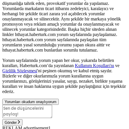
düşmanlığa tahrik eden, provokatif yorumlar da yapılamaz.
Yorumlarda markaların ticari itibarını zedeleyici, karalayıcı ve
herhangi bir şekilde ticari zarara yol açabilecek yorumlar
onaylanmayacak ve silinecektir. Aynı şekilde bir markaya yönelik
promosyon veya reklam amaçlı yorumlar da onaylanmayacak ve
silinecek yorumlar kategorisindedir. Başka hiçbir siteden alınan
linkler hthayat.haberturk.com yorum sayfalarında paylaşılamaz.
hthayat.haberturk.com yorum sayfalarında paylaşılan tüm
yorumların yasal sorumluluğu yorumu yapan okura aittir ve
hthayat.haberturk.com bunlardan sorumlu tutulamaz.
Yorum sayfalarında yorum yapan her okur, yukarıda belirtilen
kuralları, Haberturk.com’da yayınlanan
Kullanım Koşulları'nı
ve
Gizlilik Sözleşmesi
'ni peşinen okumuş ve kabul etmiş sayılır.
Bizlerle ve diğer okurlarımızla yorum kurallarına uygun
yorumlarınızı, görüşlerinizi yasalar, saygı, nezaket, birlikte yaşama
kuralları ve insan haklarına uygun şekilde paylaştığınız için teşekkür
ederiz.
Yorumları okudum onaylıyorum
Gönder
REKLAM advertisement1