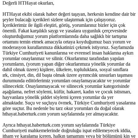
Değerli HTHayat okurları,
HTHayat ekibi olarak haber değeri taşıyan, herkesin kendine dair bir
şeyler bulacağı içerikleri sizlere ulaştırmak için çalışıyoruz.
İçeriklerimiz ile ilgili eleştiri, görüş, yorumlarınız bizler için çok
önemli. Fakat karşılıklı saygı ve yasalara uygunluk çerçevesinde
oluşturduğumuz yorum platformlarında daha sağlıklı bir tartışma
ortamını temin etmek amacıyla ortaya koyduğumuz bazı yorum ve
moderasyon kurallarımıza dikkatinizi çekmek istiyoruz. Sayfamızda
Türkiye Cumhuriyeti kanunlarına ve evrensel insan haklarına aykırı
yorumlar onaylanmaz ve silinir. Okurlarımız tarafından yapılan
yorumların, (yorum yapan diğer okurlarımıza yönelik yorumlar da
dahil olmak üzere) kişilere, ülkelere, topluluklara, sosyal sınıflara
ırk, cinsiyet, din, dil başta olmak üzere ayrımcılık unsurları taşıması
durumunda editörlerimiz yorumları onaylamayacaktır ve yorumlar
silinecektir. Onaylanmayacak ve silinecek yorumlar kategorisinde
aşağılama, nefret söylemi, küfür, hakaret, kadın ve çocuk istismarı,
hayvanlara yönelik şiddet söylemi içeren yorumlar da yer
almaktadır. Suçu ve suçluyu övmek, Türkiye Cumhuriyeti yasalarına
göre suçtur. Bu nedenle bu tarz okur yorumları da doğal olarak
hthayat.haberturk.com yorum sayfalarında yer almayacaktır.
Ayrıca hthayat.haberturk.com yorum sayfalarında Türkiye
Cumhuriyeti mahkemelerinde doğruluğu ispat edilemeyecek iddia,
itham ve karalama içeren, halkın tamamını veya bir bölümünü kin ve