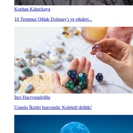
Korhan Kılınçkaya
10 Temmuz Oğlak Dolunay'ı ve etkileri...
İnci Hacıyusufoğlu
Uranüs İkizler burcunda: Kolektif delilik!