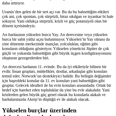
daha artırıyor.
Uranüs’den gelen de bir sert açı var. Bu da bu bahsettiğim etkileri
çok ani, çok spontan, çok sürprizli, biraz sıkılgan ve isyankar bi hale
sokuyor. Yani oldukça sürprizli, krizli ve güç potansiyeli olan bir
dönem içerisindeyiz.
An haritasının yükselen burcu Yay. An derecesine veya yükselen
burca bir sabit yıldız açısı bulunmuyor. Yükselen’in Yay olması da
yine dönemin merkezinde inançlar, yolculuklar, eğitim gibi
konuların olduğunu gösteriyor. Yükselen yöneticisi Jüpiter de çok
güçlü ve yukarıda bahsettiğim gibi büyük üçgen konfigürasyonunu
oluşturan gezegenlerden biri.
An derecesi haritanın 11. evinde. Bu da iyi etkileriyle bilinen bir
evdir. İnsan grupları, müttefikler, dostlar, arkadaşlar gibi konuları
temsil eder. Network’un destekleyici halidir. Bu belirgin değişimler
için başroldeki konular da 11. ev konuları yani bahsettiğim gibi
gruplar. Gelecek idealleri de bu evin konuları arasındadır. Ortak bir
hedef için hareket eden topluluklar da yine bu evle alakalıdır. Yani
krizlerden gelen büyük güç genel olarak bu konularla alakalı ve
haritalarımızda Akrep’in düştüğü ev ile alakalı olacak.
Yükselen burçlar üzerinden