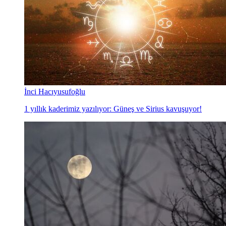
İnci Hacıyusufoğlu
1 yıllık kaderimiz yazılıyor: Güneş ve Sirius kavuşuyor!