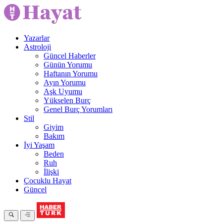
Yazarlar
Astroloji
Güncel Haberler
Günün Yorumu
Haftanın Yorumu
Ayın Yorumu
Aşk Uyumu
Yükselen Burç
Genel Burç Yorumları
Stil
Giyim
Bakım
İyi Yaşam
Beden
Ruh
İlişki
Çocuklu Hayat
Güncel