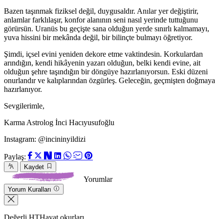
Bazen taşınmak fiziksel değil, duygusaldır. Anılar yer değiştirir,
anlamlar farklılaşır, konfor alanının seni nasıl yerinde tuttuğunu
görürsün. Uranüs bu geçişte sana olduğun yerde sınırlı kalmamayı,
yuva hissini bir mekânda değil, bir bilinçte bulmayı öğretiyor.
Şimdi, içsel evini yeniden dekore etme vaktindesin. Korkulardan
arındığın, kendi hikâyenin yazarı olduğun, belki kendi evine, ait
olduğun şehre taşındığın bir döngüye hazırlanıyorsun. Eski düzeni
onurlandır ve kalıplarından özgürleş. Geleceğin, geçmişten doğmaya
hazırlanıyor.
Sevgilerimle,
Karma Astrolog İnci Hacıyusufoğlu
Instagram: @incininyildizi
Paylaş:
Kaydet
Yorumlar
Yorum Kuralları
Değerli HTHayat okurları,