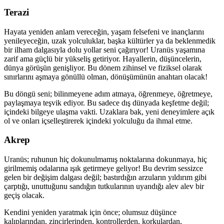
Terazi
Hayata yeniden anlam vereceğin, yaşam felsefeni ve inançlarını
yenileyeceğin, uzak yolculuklar, başka kültürler ya da beklenmedik
bir ilham dalgasıyla dolu yollar seni çağırıyor! Uranüs yaşamına
zarif ama güçlü bir yükseliş getiriyor. Hayallerin, düşüncelerin,
dünya görüşün genişliyor. Bu dönem zihinsel ve fiziksel olarak
sınırlarını aşmaya gönüllü olman, dönüşümünün anahtarı olacak!
Bu döngü seni; bilinmeyene adım atmaya, öğrenmeye, öğretmeye,
paylaşmaya teşvik ediyor. Bu sadece dış dünyada keşfetme değil;
içindeki bilgeye ulaşma vakti. Uzaklara bak, yeni deneyimlere açık
ol ve onları içselleştirerek içindeki yolculuğu da ihmal etme.
Akrep
Uranüs; ruhunun hiç dokunulmamış noktalarına dokunmaya, hiç
girilmemiş odalarına ışık getirmeye geliyor! Bu devrim sessizce
gelen bir değişim dalgası değil; bastırdığın arzuların yıldırım gibi
çarptığı, unuttuğunu sandığın tutkularının uyandığı alev alev bir
geçiş olacak.
Kendini yeniden yaratmak için önce; olumsuz düşünce
kalıplarından, zincirlerinden, kontrollerden, korkulardan,