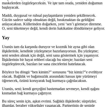
maskelerden özgürleşeceksin. Ve işte tam orada, yeniden doğumun
başlayacak.
Maddi, duygusal ve ruhsal paylaşımların yeniden şekillenecek.
Gücün sadece sahip olmaktan değil, bırakmaktan da geldiğini
anlayacaksın. Küllerinden doğarken, yeni ‘sen’i görmeye direnme.
O, seni tüketmeye değil, kendi derin hakikatine döndürmeye geliyor.
Yay
Uranüs tam da karşında duruyor ve kozmik bir ayna gibi olan
ilişkilerinle, kendinle yüzleşmeye hazırlanıyorsun. Bu yüzleşme;
seni senden almak için değil, seni sana göstermek için yaşanıyor.
İlişkilerinin bir hayat rehberi olacağı bu süreçte; bazıları seni
özgürleştirecek, bazıları ise sana zincirlerini hatırlatacak.
Böylece bu döngü “ben kimim?” sorusunu “biz kimiz?”e evriltiyor
olacak. Bağlılık ve bağımsızlık arasındaki hassas ipte yürümeyi
öğrenecek, özünü koruyarak bağ kurmaya çağrılacaksın.
Uranüs, seni; kendi gerçeğini bastırmadan sevmeye, kendi ışığını
kısmadan bağ kurmaya çağırıyor.
Bu süreç senin için, aşkın evrimi. Sağlıklı ilişkilerde; sürprizler,
ilhamlar, beraber yükselişler yaşanacak. Partnerinin de seninle