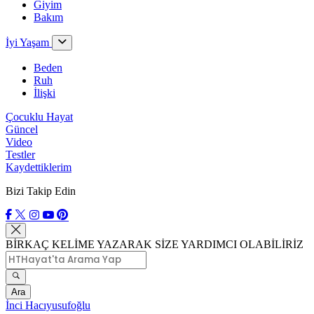
Giyim
Bakım
İyi Yaşam
Beden
Ruh
İlişki
Çocuklu Hayat
Güncel
Video
Testler
Kaydettiklerim
Bizi Takip Edin
BİRKAÇ KELİME YAZARAK SİZE YARDIMCI OLABİLİRİZ
Ara
İnci Hacıyusufoğlu