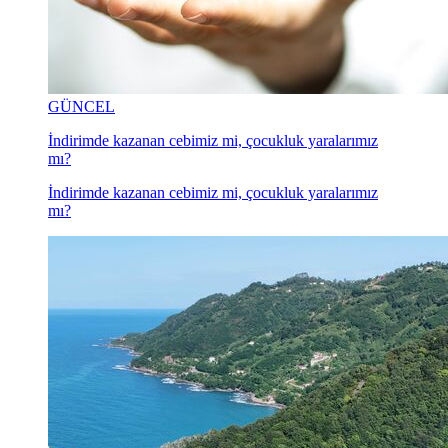
GÜNCEL
İndirimde kazanan cebimiz mi, çocukluk yaralarımız
mı?
İndirimde kazanan cebimiz mi, çocukluk yaralarımız
mı?