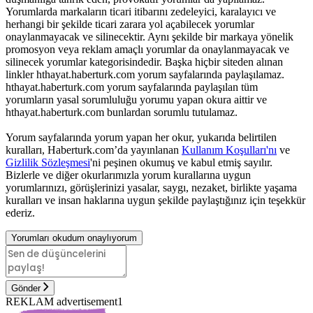
Yorumlarda markaların ticari itibarını zedeleyici, karalayıcı ve
herhangi bir şekilde ticari zarara yol açabilecek yorumlar
onaylanmayacak ve silinecektir. Aynı şekilde bir markaya yönelik
promosyon veya reklam amaçlı yorumlar da onaylanmayacak ve
silinecek yorumlar kategorisindedir. Başka hiçbir siteden alınan
linkler hthayat.haberturk.com yorum sayfalarında paylaşılamaz.
hthayat.haberturk.com yorum sayfalarında paylaşılan tüm
yorumların yasal sorumluluğu yorumu yapan okura aittir ve
hthayat.haberturk.com bunlardan sorumlu tutulamaz.
Yorum sayfalarında yorum yapan her okur, yukarıda belirtilen
kuralları, Haberturk.com’da yayınlanan
Kullanım Koşulları'nı
ve
Gizlilik Sözleşmesi
'ni peşinen okumuş ve kabul etmiş sayılır.
Bizlerle ve diğer okurlarımızla yorum kurallarına uygun
yorumlarınızı, görüşlerinizi yasalar, saygı, nezaket, birlikte yaşama
kuralları ve insan haklarına uygun şekilde paylaştığınız için teşekkür
ederiz.
Yorumları okudum onaylıyorum
Gönder
REKLAM advertisement1