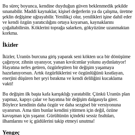
Bu süreç boyunca, kendine duyduğun güven beklenmedik şekilde
sınanabilir. Maddi kaynaklar, kişisel değerlerin ya da çalışma, üretme
şeklin değişime uğrayabilir. Yenilikçi olur, yenilikleri işine dahil eder
ve kendi özgün yaratıcılığını ortaya koyarsan, kaynaklarını
çoğaltabilirsin. Köklerini toprağa salarken, gökyüzüne uzanmaktan
korkma.
İkizler
İkizler, Uranüs burcuna giriş yaparak seni kökten uca bir dönüşüme
çağırıyor, zihnin uyanıyor, yanan kıvılcımlar yolunu aydınlatıyor!
Hayatına nefes getiren, özgürleştiren bir değişim yaşamaya
hazırlanıyorsun. Artık özgürlüklerini ve özgünlüğünü kısıtlayan,
enerjini düşüren her şeyi bırakma ve kendi deliliğini kucaklama
vakti!
Bu değişim ilk başta kafa karışıklığı yaratabilir. Çünkü Uranüs plan
yapmaz, kapıyı çalar ve hayatına bir değişim dalgasıyla girer.
Böylece kendinin daha özgür ve daha sezgisel bir versiyonuna
uyanırsın. Ama tüm bunlar kendini yitirmen için değil, özüne
kavuşman için yaşanır. Gürültünün içindeki sessiz fısıltıları,
ilhamlarını ve iç güdülerini takip etmeyi unutma!
Yengeç