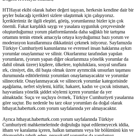
HTHayat ekibi olarak haber değeri taşıyan, herkesin kendine dair bir
şeyler bulacağı içerikleri sizlere ulaştırmak için çalışıyoruz.
İçeriklerimiz ile ilgili eleştiri, görüş, yorumlarınız bizler için çok
önemli. Fakat karşılıklı saygı ve yasalara uygunluk çerçevesinde
oluşturduğumuz yorum platformlarında daha sağlıklı bir tartışma
ortamını temin etmek amacıyla ortaya koyduğumuz bazı yorum ve
moderasyon kurallarımıza dikkatinizi çekmek istiyoruz. Sayfamızda
Türkiye Cumhuriyeti kanunlarına ve evrensel insan haklarına aykırı
yorumlar onaylanmaz ve silinir. Okurlarımız tarafından yapılan
yorumların, (yorum yapan diğer okurlarımıza yönelik yorumlar da
dahil olmak üzere) kişilere, ülkelere, topluluklara, sosyal sınıflara
ırk, cinsiyet, din, dil başta olmak üzere ayrımcılık unsurları taşıması
durumunda editörlerimiz yorumları onaylamayacaktır ve yorumlar
silinecektir. Onaylanmayacak ve silinecek yorumlar kategorisinde
aşağılama, nefret söylemi, küfür, hakaret, kadın ve çocuk istismarı,
hayvanlara yönelik şiddet söylemi içeren yorumlar da yer
almaktadır. Suçu ve suçluyu övmek, Türkiye Cumhuriyeti yasalarına
göre suçtur. Bu nedenle bu tarz okur yorumları da doğal olarak
hthayat.haberturk.com yorum sayfalarında yer almayacaktır.
Ayrıca hthayat.haberturk.com yorum sayfalarında Türkiye
Cumhuriyeti mahkemelerinde doğruluğu ispat edilemeyecek iddia,
itham ve karalama içeren, halkın tamamını veya bir bölümünü kin ve
düşmanlığa tahrik eden, provokatif yorumlar da yapılamaz.