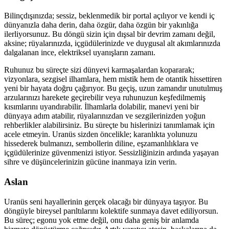
Bilinçdışınızda; sessiz, beklenmedik bir portal açılıyor ve kendi iç
dünyanızla daha derin, daha özgür, daha özgün bir yakınlığa
ilerliyorsunuz. Bu döngü sizin için dışsal bir devrim zamanı değil,
aksine; rüyalarınızda, içgüdülerinizde ve duygusal alt akımlarınızda
dalgalanan ince, elektriksel uyanışların zamanı.
Ruhunuz bu süreçte sizi dünyevi karmaşalardan kopararak;
vizyonlara, sezgisel ilhamlara, hem mistik hem de otantik hissettiren
yeni bir hayata doğru çağırıyor. Bu geçiş, uzun zamandır unutulmuş
arzularınızı harekete geçirebilir veya ruhunuzun keşfedilmemiş
kısımlarını uyandırabilir. İlhamlarla dolabilir, manevi yeni bir
dünyaya adım atabilir, rüyalarınızdan ve sezgilerinizden yoğun
rehberlikler alabilirsiniz. Bu süreçte bu hislerinizi tanımlamak için
acele etmeyin. Uranüs sizden öncelikle; karanlıkta yolunuzu
hissederek bulmanızı, sembollerin diline, eşzamanlılıklara ve
içgüdülerinize güvenmenizi istiyor. Sessizliğinizin ardında yaşayan
sihre ve düşüncelerinizin gücüne inanmaya izin verin.
Aslan
Uranüs seni hayallerinin gerçek olacağı bir dünyaya taşıyor. Bu
döngüyle bireysel parıltılarını kolektife sunmaya davet ediliyorsun.
Bu süreç; egonu yok etme değil, onu daha geniş bir anlamda