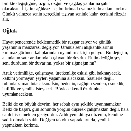
birlikte değiştiğine, özgür, özgün ve çağdaş yanlarına şahit
olacaksın. İlişkin sağlıksız ise, bu fırtınada yalnız kalmaktan korkma.
Çünkü yalnızca senin gerçeğini taşıyan seninle kalır, gerisini rüzgâr
alır.
Oğlak
Hayat pencerende beklenmedik bir rüzgar esiyor ve günlük
yaşamının manzarası değişiyor. Uranüs seni alışkanlıklarının
kırılmaz görünen kalıplarından uyandırmak için geliyor. Bu değişim,
ajandanın satır aralarında başlayan bir devrim. Rutin dediğin şey;
seni durduran bir duvar mı, yoksa bir sığınağın mı?
Artık verimliliğe, çalışmaya, üretkenliğe eskisi gibi bakmayacak,
kalbini yormayan şeyleri yaşamına alacaksın. Saatlerle değil,
ruhunla zaman tutacaksın. İşin, bedenin, sağlığın senden; esneklik,
hafiflik ve yenilik isteyecek. Böylece kendi öz ritmine
uyumlanacaksın.
Belki de en büyük devrim, her sabah aynı şekilde uyanmamaktır.
Belki de başarı, gün sonunda yorgun düşerek çalışmaktan değil, hala
canlı hissetmekten geçiyordur. Artık yeni dünya düzenin; kendine
sadık olmakta saklı. Değişen takvim yapraklarında, yenilik
yapmaktan korkma.