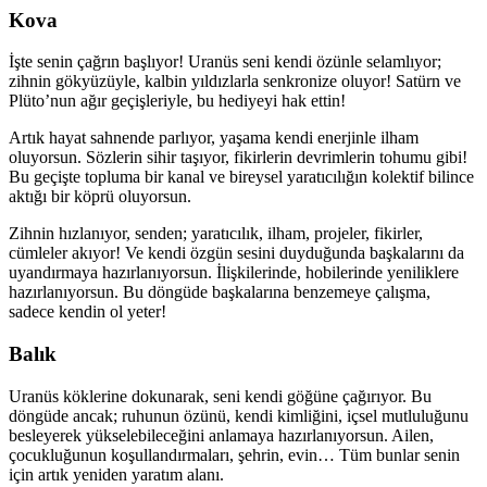
Kova
İşte senin çağrın başlıyor! Uranüs seni kendi özünle selamlıyor;
zihnin gökyüzüyle, kalbin yıldızlarla senkronize oluyor! Satürn ve
Plüto’nun ağır geçişleriyle, bu hediyeyi hak ettin!
Artık hayat sahnende parlıyor, yaşama kendi enerjinle ilham
oluyorsun. Sözlerin sihir taşıyor, fikirlerin devrimlerin tohumu gibi!
Bu geçişte topluma bir kanal ve bireysel yaratıcılığın kolektif bilince
aktığı bir köprü oluyorsun.
Zihnin hızlanıyor, senden; yaratıcılık, ilham, projeler, fikirler,
cümleler akıyor! Ve kendi özgün sesini duyduğunda başkalarını da
uyandırmaya hazırlanıyorsun. İlişkilerinde, hobilerinde yeniliklere
hazırlanıyorsun. Bu döngüde başkalarına benzemeye çalışma,
sadece kendin ol yeter!
Balık
Uranüs köklerine dokunarak, seni kendi göğüne çağırıyor. Bu
döngüde ancak; ruhunun özünü, kendi kimliğini, içsel mutluluğunu
besleyerek yükselebileceğini anlamaya hazırlanıyorsun. Ailen,
çocukluğunun koşullandırmaları, şehrin, evin… Tüm bunlar senin
için artık yeniden yaratım alanı.