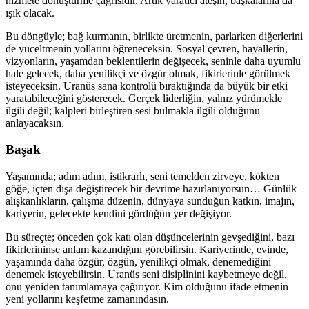
hizmete dönüştürme çağrısıdır. Artık yaratıcı ateşin, başkalarına da
ışık olacak.
Bu döngüyle; bağ kurmanın, birlikte üretmenin, parlarken diğerlerini
de yüceltmenin yollarını öğreneceksin. Sosyal çevren, hayallerin,
vizyonların, yaşamdan beklentilerin değişecek, seninle daha uyumlu
hale gelecek, daha yenilikçi ve özgür olmak, fikirlerinle görülmek
isteyeceksin. Uranüs sana kontrolü bıraktığında da büyük bir etki
yaratabileceğini gösterecek. Gerçek liderliğin, yalnız yürümekle
ilgili değil; kalpleri birleştiren sesi bulmakla ilgili olduğunu
anlayacaksın.
Başak
Yaşamında; adım adım, istikrarlı, seni temelden zirveye, kökten
göğe, içten dışa değiştirecek bir devrime hazırlanıyorsun… Günlük
alışkanlıkların, çalışma düzenin, dünyaya sunduğun katkın, imajın,
kariyerin, gelecekte kendini gördüğün yer değişiyor.
Bu süreçte; önceden çok katı olan düşüncelerinin gevşediğini, bazı
fikirlerininse anlam kazandığını görebilirsin. Kariyerinde, evinde,
yaşamında daha özgür, özgün, yenilikçi olmak, denemediğini
denemek isteyebilirsin. Uranüs seni disiplinini kaybetmeye değil,
onu yeniden tanımlamaya çağırıyor. Kim olduğunu ifade etmenin
yeni yollarını keşfetme zamanındasın.