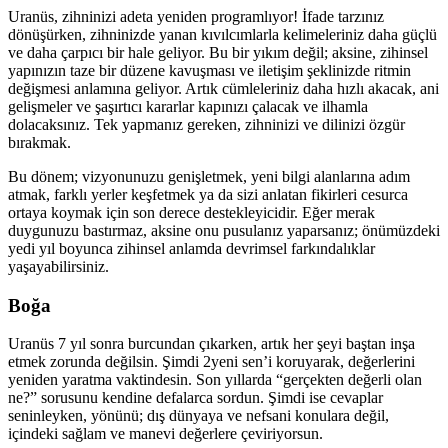
Uranüs, zihninizi adeta yeniden programlıyor! İfade tarzınız
dönüşürken, zihninizde yanan kıvılcımlarla kelimeleriniz daha güçlü
ve daha çarpıcı bir hale geliyor. Bu bir yıkım değil; aksine, zihinsel
yapınızın taze bir düzene kavuşması ve iletişim şeklinizde ritmin
değişmesi anlamına geliyor. Artık cümleleriniz daha hızlı akacak, ani
gelişmeler ve şaşırtıcı kararlar kapınızı çalacak ve ilhamla
dolacaksınız. Tek yapmanız gereken, zihninizi ve dilinizi özgür
bırakmak.
Bu dönem; vizyonunuzu genişletmek, yeni bilgi alanlarına adım
atmak, farklı yerler keşfetmek ya da sizi anlatan fikirleri cesurca
ortaya koymak için son derece destekleyicidir. Eğer merak
duygunuzu bastırmaz, aksine onu pusulanız yaparsanız; önümüzdeki
yedi yıl boyunca zihinsel anlamda devrimsel farkındalıklar
yaşayabilirsiniz.
Boğa
Uranüs 7 yıl sonra burcundan çıkarken, artık her şeyi baştan inşa
etmek zorunda değilsin. Şimdi 2yeni sen’i koruyarak, değerlerini
yeniden yaratma vaktindesin. Son yıllarda “gerçekten değerli olan
ne?” sorusunu kendine defalarca sordun. Şimdi ise cevaplar
seninleyken, yönünü; dış dünyaya ve nefsani konulara değil,
içindeki sağlam ve manevi değerlere çeviriyorsun.