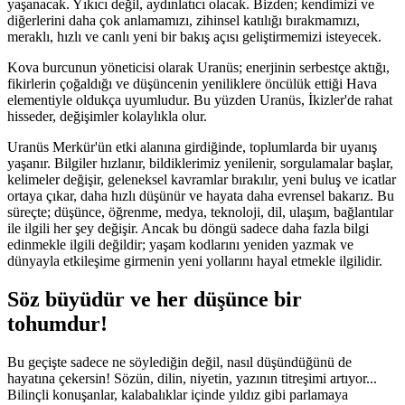
yaşanacak. Yıkıcı değil, aydınlatıcı olacak. Bizden; kendimizi ve
diğerlerini daha çok anlamamızı, zihinsel katılığı bırakmamızı,
meraklı, hızlı ve canlı yeni bir bakış açısı geliştirmemizi isteyecek.
Kova burcunun yöneticisi olarak Uranüs; enerjinin serbestçe aktığı,
fikirlerin çoğaldığı ve düşüncenin yeniliklere öncülük ettiği Hava
elementiyle oldukça uyumludur. Bu yüzden Uranüs, İkizler'de rahat
hisseder, değişimler kolaylıkla olur.
Uranüs Merkür'ün etki alanına girdiğinde, toplumlarda bir uyanış
yaşanır. Bilgiler hızlanır, bildiklerimiz yenilenir, sorgulamalar başlar,
kelimeler değişir, geleneksel kavramlar bırakılır, yeni buluş ve icatlar
ortaya çıkar, daha hızlı düşünür ve hayata daha evrensel bakarız. Bu
süreçte; düşünce, öğrenme, medya, teknoloji, dil, ulaşım, bağlantılar
ile ilgili her şey değişir. Ancak bu döngü sadece daha fazla bilgi
edinmekle ilgili değildir; yaşam kodlarını yeniden yazmak ve
dünyayla etkileşime girmenin yeni yollarını hayal etmekle ilgilidir.
Söz büyüdür ve her düşünce bir
tohumdur!
Bu geçişte sadece ne söylediğin değil, nasıl düşündüğünü de
hayatına çekersin! Sözün, dilin, niyetin, yazının titreşimi artıyor...
Bilinçli konuşanlar, kalabalıklar içinde yıldız gibi parlamaya