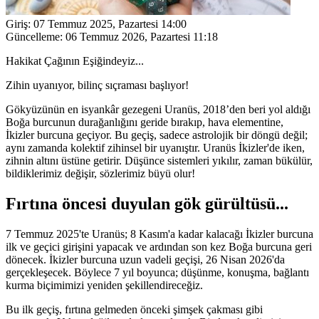
Giriş:
07 Temmuz 2025, Pazartesi 14:00
Güncelleme:
06 Temmuz 2026, Pazartesi 11:18
Hakikat Çağının Eşiğindeyiz...
Zihin uyanıyor, bilinç sıçraması başlıyor!
Gökyüzünün en isyankâr gezegeni Uranüs, 2018’den beri yol aldığı
Boğa burcunun durağanlığını geride bırakıp, hava elementine,
İkizler burcuna geçiyor. Bu geçiş, sadece astrolojik bir döngü değil;
aynı zamanda kolektif zihinsel bir uyanıştır. Uranüs İkizler'de iken,
zihnin altını üstüne getirir. Düşünce sistemleri yıkılır, zaman bükülür,
bildiklerimiz değişir, sözlerimiz büyü olur!
Fırtına öncesi duyulan gök gürültüsü...
7 Temmuz 2025'te Uranüs; 8 Kasım'a kadar kalacağı İkizler burcuna
ilk ve geçici girişini yapacak ve ardından son kez Boğa burcuna geri
dönecek. İkizler burcuna uzun vadeli geçişi, 26 Nisan 2026'da
gerçekleşecek. Böylece 7 yıl boyunca; düşünme, konuşma, bağlantı
kurma biçimimizi yeniden şekillendireceğiz.
Bu ilk geçiş, fırtına gelmeden önceki şimşek çakması gibi