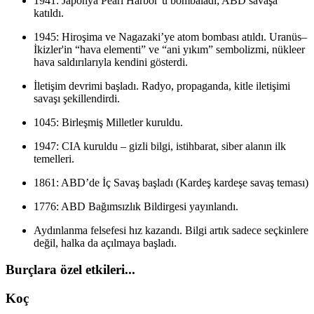
1941: Japonya Pearl Harbor’u bombaladı; ABD savaşa
katıldı.
1945: Hiroşima ve Nagazaki’ye atom bombası atıldı. Uranüs–
İkizler'in “hava elementi” ve “ani yıkım” sembolizmi, nükleer
hava saldırılarıyla kendini gösterdi.
İletişim devrimi başladı. Radyo, propaganda, kitle iletişimi
savaşı şekillendirdi.
1045: Birleşmiş Milletler kuruldu.
1947: CIA kuruldu – gizli bilgi, istihbarat, siber alanın ilk
temelleri.
1861: ABD’de İç Savaş başladı (Kardeş kardeşe savaş teması)
1776: ABD Bağımsızlık Bildirgesi yayınlandı.
Aydınlanma felsefesi hız kazandı. Bilgi artık sadece seçkinlere
değil, halka da açılmaya başladı.
Burçlara özel etkileri...
Koç