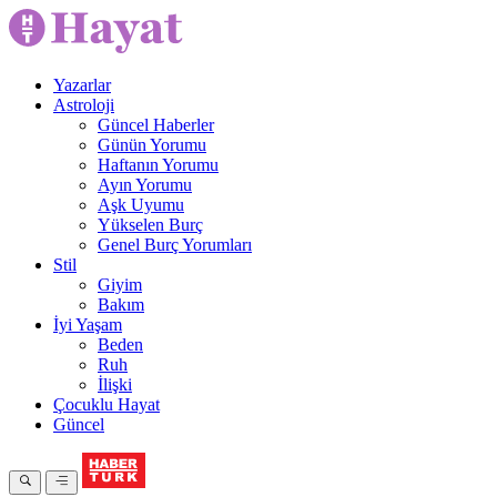
Yazarlar
Astroloji
Güncel Haberler
Günün Yorumu
Haftanın Yorumu
Ayın Yorumu
Aşk Uyumu
Yükselen Burç
Genel Burç Yorumları
Stil
Giyim
Bakım
İyi Yaşam
Beden
Ruh
İlişki
Çocuklu Hayat
Güncel