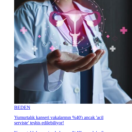
BEDEN
Yumurtalık kanseri vakalarının %40'ı ancak 'acil
serviste' teşhis edilebiliyor!