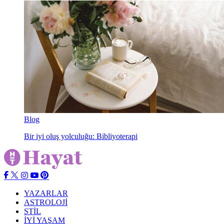
Blog
Bir iyi oluş yolculuğu: Bibliyoterapi
YAZARLAR
ASTROLOJİ
STİL
İYİ YAŞAM