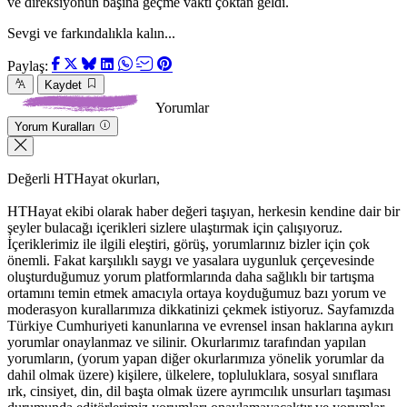
ve direksiyonun başına geçme vakti çoktan geldi.
Sevgi ve farkındalıkla kalın...
Paylaş:
Kaydet
Yorumlar
Yorum Kuralları
Değerli HTHayat okurları,
HTHayat ekibi olarak haber değeri taşıyan, herkesin kendine dair bir
şeyler bulacağı içerikleri sizlere ulaştırmak için çalışıyoruz.
İçeriklerimiz ile ilgili eleştiri, görüş, yorumlarınız bizler için çok
önemli. Fakat karşılıklı saygı ve yasalara uygunluk çerçevesinde
oluşturduğumuz yorum platformlarında daha sağlıklı bir tartışma
ortamını temin etmek amacıyla ortaya koyduğumuz bazı yorum ve
moderasyon kurallarımıza dikkatinizi çekmek istiyoruz. Sayfamızda
Türkiye Cumhuriyeti kanunlarına ve evrensel insan haklarına aykırı
yorumlar onaylanmaz ve silinir. Okurlarımız tarafından yapılan
yorumların, (yorum yapan diğer okurlarımıza yönelik yorumlar da
dahil olmak üzere) kişilere, ülkelere, topluluklara, sosyal sınıflara
ırk, cinsiyet, din, dil başta olmak üzere ayrımcılık unsurları taşıması