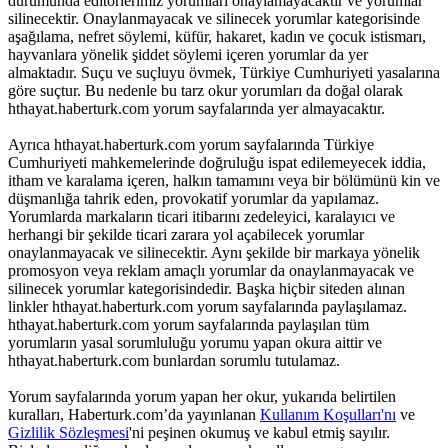
durumunda editörlerimiz yorumları onaylamayacaktır ve yorumlar
silinecektir. Onaylanmayacak ve silinecek yorumlar kategorisinde
aşağılama, nefret söylemi, küfür, hakaret, kadın ve çocuk istismarı,
hayvanlara yönelik şiddet söylemi içeren yorumlar da yer
almaktadır. Suçu ve suçluyu övmek, Türkiye Cumhuriyeti yasalarına
göre suçtur. Bu nedenle bu tarz okur yorumları da doğal olarak
hthayat.haberturk.com yorum sayfalarında yer almayacaktır.
Ayrıca hthayat.haberturk.com yorum sayfalarında Türkiye
Cumhuriyeti mahkemelerinde doğruluğu ispat edilemeyecek iddia,
itham ve karalama içeren, halkın tamamını veya bir bölümünü kin ve
düşmanlığa tahrik eden, provokatif yorumlar da yapılamaz.
Yorumlarda markaların ticari itibarını zedeleyici, karalayıcı ve
herhangi bir şekilde ticari zarara yol açabilecek yorumlar
onaylanmayacak ve silinecektir. Aynı şekilde bir markaya yönelik
promosyon veya reklam amaçlı yorumlar da onaylanmayacak ve
silinecek yorumlar kategorisindedir. Başka hiçbir siteden alınan
linkler hthayat.haberturk.com yorum sayfalarında paylaşılamaz.
hthayat.haberturk.com yorum sayfalarında paylaşılan tüm
yorumların yasal sorumluluğu yorumu yapan okura aittir ve
hthayat.haberturk.com bunlardan sorumlu tutulamaz.
Yorum sayfalarında yorum yapan her okur, yukarıda belirtilen
kuralları, Haberturk.com’da yayınlanan
Kullanım Koşulları'nı
ve
Gizlilik Sözleşmesi
'ni peşinen okumuş ve kabul etmiş sayılır.