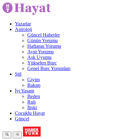
Yazarlar
Astroloji
Güncel Haberler
Günün Yorumu
Haftanın Yorumu
Ayın Yorumu
Aşk Uyumu
Yükselen Burç
Genel Burç Yorumları
Stil
Giyim
Bakım
İyi Yaşam
Beden
Ruh
İlişki
Çocuklu Hayat
Güncel