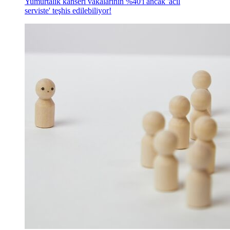
Yumurtalık kanseri vakalarının %40'ı ancak 'acil
serviste' teşhis edilebiliyor!