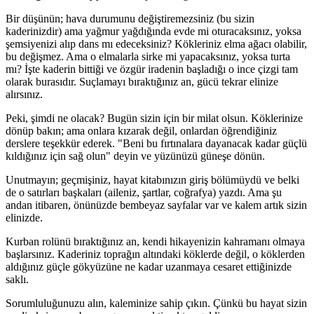
Bir düşünün; hava durumunu değiştiremezsiniz (bu sizin
kaderinizdir) ama yağmur yağdığında evde mi oturacaksınız, yoksa
şemsiyenizi alıp dans mı edeceksiniz? Kökleriniz elma ağacı olabilir,
bu değişmez. Ama o elmalarla sirke mi yapacaksınız, yoksa turta
mı? İşte kaderin bittiği ve özgür iradenin başladığı o ince çizgi tam
olarak burasıdır. Suçlamayı bıraktığınız an, gücü tekrar elinize
alırsınız.
Peki, şimdi ne olacak? Bugün sizin için bir milat olsun. Köklerinize
dönüp bakın; ama onlara kızarak değil, onlardan öğrendiğiniz
derslere teşekkür ederek. "Beni bu fırtınalara dayanacak kadar güçlü
kıldığınız için sağ olun" deyin ve yüzünüzü güneşe dönün.
Unutmayın; geçmişiniz, hayat kitabınızın giriş bölümüydü ve belki
de o satırları başkaları (aileniz, şartlar, coğrafya) yazdı. Ama şu
andan itibaren, önünüzde bembeyaz sayfalar var ve kalem artık sizin
elinizde.
Kurban rolünü bıraktığınız an, kendi hikayenizin kahramanı olmaya
başlarsınız. Kaderiniz toprağın altındaki köklerde değil, o köklerden
aldığınız güçle gökyüzüne ne kadar uzanmaya cesaret ettiğinizde
saklı.
Sorumluluğunuzu alın, kaleminize sahip çıkın. Çünkü bu hayat sizin