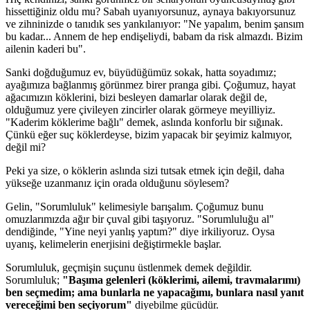
hissettiğiniz oldu mu? Sabah uyanıyorsunuz, aynaya bakıyorsunuz
ve zihninizde o tanıdık ses yankılanıyor: "Ne yapalım, benim şansım
bu kadar... Annem de hep endişeliydi, babam da risk almazdı. Bizim
ailenin kaderi bu".
Sanki doğduğumuz ev, büyüdüğümüz sokak, hatta soyadımız;
ayağımıza bağlanmış görünmez birer pranga gibi. Çoğumuz, hayat
ağacımızın köklerini, bizi besleyen damarlar olarak değil de,
olduğumuz yere çivileyen zincirler olarak görmeye meyilliyiz.
"Kaderim köklerime bağlı" demek, aslında konforlu bir sığınak.
Çünkü eğer suç köklerdeyse, bizim yapacak bir şeyimiz kalmıyor,
değil mi?
Peki ya size, o köklerin aslında sizi tutsak etmek için değil, daha
yükseğe uzanmanız için orada olduğunu söylesem?
Gelin, "Sorumluluk" kelimesiyle barışalım. Çoğumuz bunu
omuzlarımızda ağır bir çuval gibi taşıyoruz. "Sorumluluğu al"
dendiğinde, "Yine neyi yanlış yaptım?" diye irkiliyoruz. Oysa
uyanış, kelimelerin enerjisini değiştirmekle başlar.
Sorumluluk, geçmişin suçunu üstlenmek demek değildir.
Sorumluluk;
"Başıma gelenleri (köklerimi, ailemi, travmalarımı)
ben seçmedim; ama bunlarla ne yapacağımı, bunlara nasıl yanıt
vereceğimi ben seçiyorum"
diyebilme gücüdür.