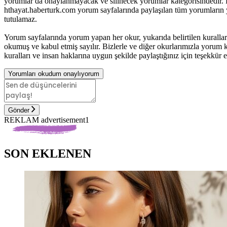
yorumlar da onaylanmayacak ve silinecek yorumlar kategorisindedir. B
hthayat.haberturk.com yorum sayfalarında paylaşılan tüm yorumların
tutulamaz.
Yorum sayfalarında yorum yapan her okur, yukarıda belirtilen kurall
okumuş ve kabul etmiş sayılır. Bizlerle ve diğer okurlarımızla yorum ku
kuralları ve insan haklarına uygun şekilde paylaştığınız için teşekkür e
Yorumları okudum onaylıyorum
Gönder
REKLAM advertisement1
SON EKLENEN