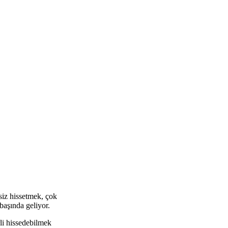
siz hissetmek, çok
başında geliyor.
rli hissedebilmek