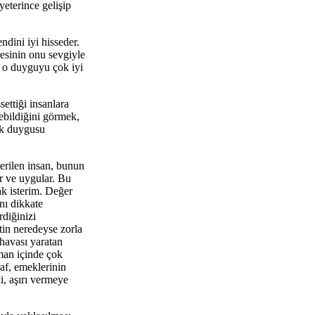
eterince gelişip
dini iyi hisseder.
resinin onu sevgiyle
a o duyguyu çok iyi
ettiği insanlara
debildiğini görmek,
uk duygusu
erilen insan, bunun
er ve uygular. Bu
k isterim. Değer
nı dikkate
rdiğinizi
tin neredeyse zorla
havası yaratan
aman içinde çok
raf, emeklerinin
i, aşırı vermeye