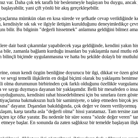
ız var. Daha çok tek taraflı bir beslenmeyle başlayan bu duygu, ancak y
layabilir, yani çift yönlü bir akış gerçekleşebilir.
yaçlarına mümkün olan en kısa sürede ve şefkatle cevap verildiğinde ken
, kendisiyle sık sık ve ilgiyle iletişim kurulduğunu deneyimledikçe çev
ğını bilir. Bu bilginin "değerli hissetmek" anlamına geldiğini bilmez am
re dair basit çıkarımlar yapabilecek yaşa geldiğinde, kendini yakın hiss
asa bile, zamanla bağlantı kurduğu insanları bu yaklaşımla nasıl mutlu e
 bilinçli biçimde uygulanmasına ve hatta bu şekilde dolaylı bir mutlul
rine, onun kendi özgün benliğine doyurucu bir ilgi, dikkat ve özen göst
klı ve sevgi temelli ilişkilerin en doğal biçimi olarak bu yaklaşımı benims
lli olma durumunun birbirinden çok farklı olduğunu özellikle vurgulama
a ve saygı duymaya dayanan bir yaklaşımdır. Belli bir mesafeden o insa
duyduğunuzu, kendisini rahat hissedebilmesi için bu sınırlara özen göste
htiyaçlarına bakmaksızın hızlı bir samimiyete, o talep etmeden birçok jes
ına" dayanır. Dışarıdan bakıldığında, çok değer ve önem veriliyormuş 
klaşım, karşı tarafta asla "değerli olma" hissi yaratamaz. Tam tersine z
 içten içe öfke yaratır. Bu nedenle bir süre sonra "sözde değer veren" ta
etmeye başlar. En sonunda da zaten sağlıksız bir temelde başlayan ilişk