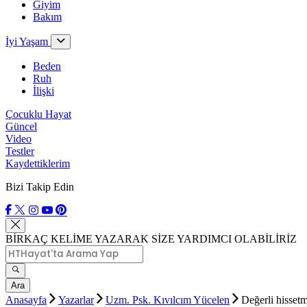
Giyim
Bakım
İyi Yaşam
Beden
Ruh
İlişki
Çocuklu Hayat
Güncel
Video
Testler
Kaydettiklerim
Bizi Takip Edin
BİRKAÇ KELİME YAZARAK SİZE YARDIMCI OLABİLİRİZ
Ara
Anasayfa
Yazarlar
Uzm. Psk. Kıvılcım Yücelen
Değerli hissetm