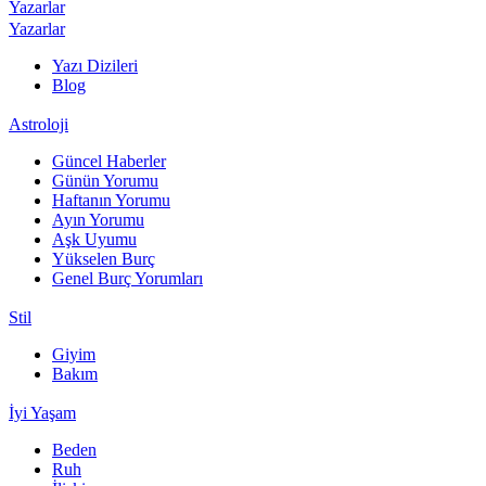
Yazarlar
Yazarlar
Yazı Dizileri
Blog
Astroloji
Güncel Haberler
Günün Yorumu
Haftanın Yorumu
Ayın Yorumu
Aşk Uyumu
Yükselen Burç
Genel Burç Yorumları
Stil
Giyim
Bakım
İyi Yaşam
Beden
Ruh