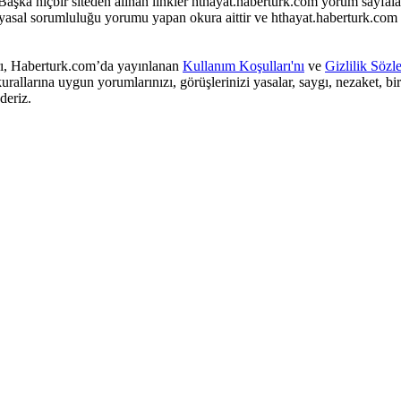
aşka hiçbir siteden alınan linkler hthayat.haberturk.com yorum sayfala
 yasal sorumluluğu yorumu yapan okura aittir ve hthayat.haberturk.com
arı, Haberturk.com’da yayınlanan
Kullanım Koşulları'nı
ve
Gizlilik Sözl
rallarına uygun yorumlarınızı, görüşlerinizi yasalar, saygı, nezaket, bi
deriz.