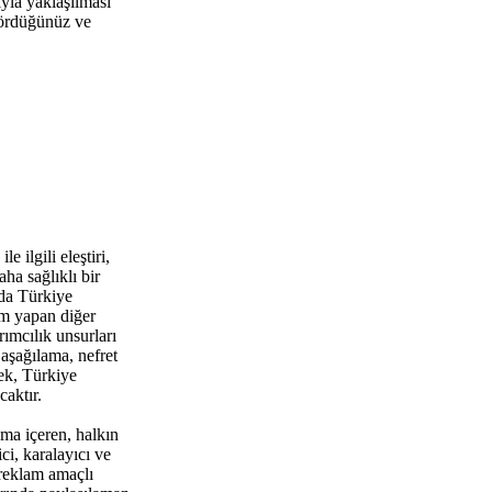
ıyla yaklaşılması
 gördüğünüz ve
 ilgili eleştiri,
ha sağlıklı bir
da Türkiye
um yapan diğer
rımcılık unsurları
aşağılama, nefret
ek, Türkiye
aktır.
ma içeren, halkın
i, karalayıcı ve
 reklam amaçlı