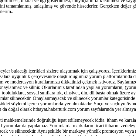
ülmesi, dikkat ve ilgi gösterilmesi, ihtiyaçların fark edilmesi ve sayg
ilerini tamamlanmış, anlaşılmış ve güvende hissederler. Gerçekten değer
lerim...
r bulacağı içerikleri sizlere ulaştırmak için çalışıyoruz. İçeriklerimiz ile
 yasalara uygunluk çerçevesinde oluşturduğumuz yorum platformlarında da
m ve moderasyon kurallarımıza dikkatinizi çekmek istiyoruz. Sayfamız
onaylanmaz ve silinir. Okurlarımız tarafından yapılan yorumların, (yor
opluluklara, sosyal sınıflara ırk, cinsiyet, din, dil başta olmak üzere ay
lar silinecektir. Onaylanmayacak ve silinecek yorumlar kategorisinde 
k şiddet söylemi içeren yorumlar da yer almaktadır. Suçu ve suçluyu övm
ı da doğal olarak hthayat.haberturk.com yorum sayfalarında yer almayac
i mahkemelerinde doğruluğu ispat edilemeyecek iddia, itham ve karala
yorumlar da yapılamaz. Yorumlarda markaların ticari itibarını zedeleyic
yacak ve silinecektir. Aynı şekilde bir markaya yönelik promosyon veya