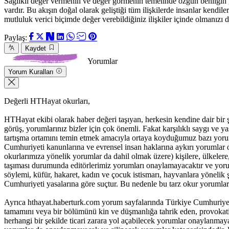
Sağlıklı değer vermenin ve değer görmenin temelinde özgün benliğin gör
vardır. Bu akışın doğal olarak geliştiği tüm ilişkilerde insanlar kend
mutluluk verici biçimde değer verebildiğiniz ilişkiler içinde olmanızı di
Paylaş:
Kaydet
Yorumlar
Yorum Kuralları
Değerli HTHayat okurları,
HTHayat ekibi olarak haber değeri taşıyan, herkesin kendine dair bir şeyle
görüş, yorumlarınız bizler için çok önemli. Fakat karşılıklı saygı ve
tartışma ortamını temin etmek amacıyla ortaya koyduğumuz bazı yoru
Cumhuriyeti kanunlarına ve evrensel insan haklarına aykırı yorumlar 
okurlarımıza yönelik yorumlar da dahil olmak üzere) kişilere, ülkelere, t
taşıması durumunda editörlerimiz yorumları onaylamayacaktır ve yorum
söylemi, küfür, hakaret, kadın ve çocuk istismarı, hayvanlara yöneli
Cumhuriyeti yasalarına göre suçtur. Bu nedenle bu tarz okur yorumlar
Ayrıca hthayat.haberturk.com yorum sayfalarında Türkiye Cumhuriyet
tamamını veya bir bölümünü kin ve düşmanlığa tahrik eden, provokatif 
herhangi bir şekilde ticari zarara yol açabilecek yorumlar onaylanma