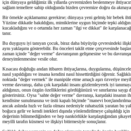
için dünyaya geldiğimiz ilk yıllarda çevremizden beslenmeye ihtiyacım
sağlam temellere sahip olduğunda bizden çevremize doğru da akmaya baş
Bir örnekle açıklamamız gerekirse; dünyaya yeni gelmiş bir bebek ihti
Yüzüne dikkatle bakıldığını, mimiklerine uygun biçimde tepki aldığını
kucakladığını ve o ortamda her zaman "ilgi ve dikkat" ile karşılanaca
tanır.
Bu duyguyu iyi tanıyan çocuk, biraz daha büyüyüp çevresindeki ilişkile
aynı yaklaşımı gösterebilir. Bu önceleri taklit etme çerçevesinde başl
zaman içinde "değer verme" davranışının gelişmesine ve bu davranışın
deneyimlenmesine vesile olur.
Kısacası doğduğu andan itibaren ihtiyaçlarına, duygularına, düşüncele
nasıl yapıldığını ve insana kendini nasıl hissettirdiğini öğrenir. Sağlı
noktada "değer vermek" ile manipüle etme amaçlı aşırı özveriye meyi
verme davranışı, daha çok karşıdaki insanı gözlemleyerek iyi tanımay
aldığınızı, onun özgün özelliklerini gördüğünüzü ve sınırlarına saygı 
gösterirsiniz. Oysa "sahte değer verme" davranışı, karşıdaki insanın i
kendisine sunulmasına ve üstü kapalı biçimde "manevi borçlandırılmas
ancak aslında hızlı ve fazla olması nedeniyle rahatsızlık yaratan bu ya
boğucu gelir ve kendi istekleri dışında yönlendirilmeye çalışıldığı için
değerinin bilinmediğinden ve hep nankörlükle karşılaştığından şikayet 
meyilli tarafın küsmesi ve ilişkiyi bitirmesiyle sonuçlanır.