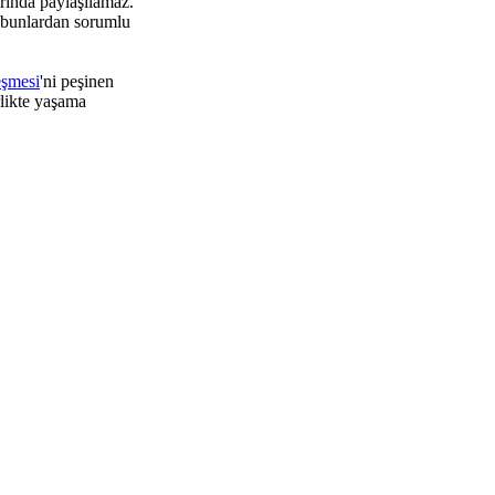
rında paylaşılamaz.
 bunlardan sorumlu
eşmesi
'ni peşinen
rlikte yaşama