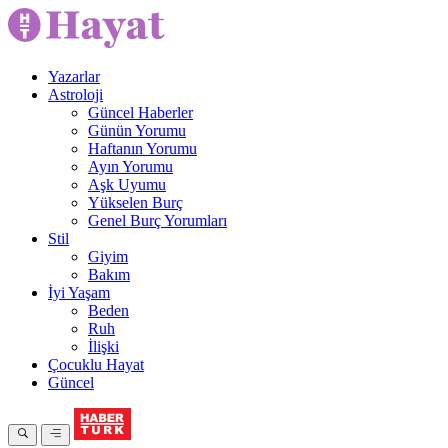
Yazarlar
Astroloji
Güncel Haberler
Günün Yorumu
Haftanın Yorumu
Ayın Yorumu
Aşk Uyumu
Yükselen Burç
Genel Burç Yorumları
Stil
Giyim
Bakım
İyi Yaşam
Beden
Ruh
İlişki
Çocuklu Hayat
Güncel