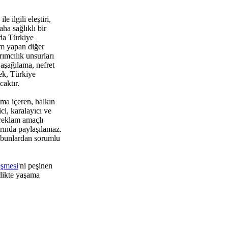
 ilgili eleştiri,
ha sağlıklı bir
da Türkiye
um yapan diğer
rımcılık unsurları
aşağılama, nefret
ek, Türkiye
aktır.
ma içeren, halkın
i, karalayıcı ve
 reklam amaçlı
rında paylaşılamaz.
 bunlardan sorumlu
eşmesi
'ni peşinen
rlikte yaşama