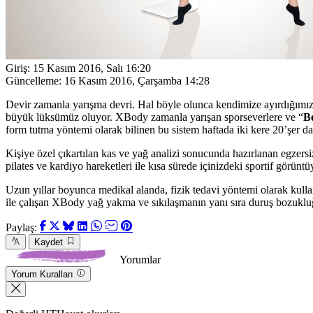
Giriş:
15 Kasım 2016, Salı 16:20
Güncelleme:
16 Kasım 2016, Çarşamba 14:28
Devir zamanla yarışma devri. Hal böyle olunca kendimize ayırdığımız 
büyük lüksümüz oluyor. XBody zamanla yarışan sporseverlere ve “
B
form tutma yöntemi olarak bilinen bu sistem haftada iki kere 20’şer d
Kişiye özel çıkartılan kas ve yağ analizi sonucunda hazırlanan egzer
pilates ve kardiyo hareketleri ile kısa sürede içinizdeki sportif görünt
Uzun yıllar boyunca medikal alanda, fizik tedavi yöntemi olarak kullan
ile çalışan XBody yağ yakma ve sıkılaşmanın yanı sıra duruş bozukluğu
Paylaş:
Kaydet
Yorumlar
Yorum Kuralları