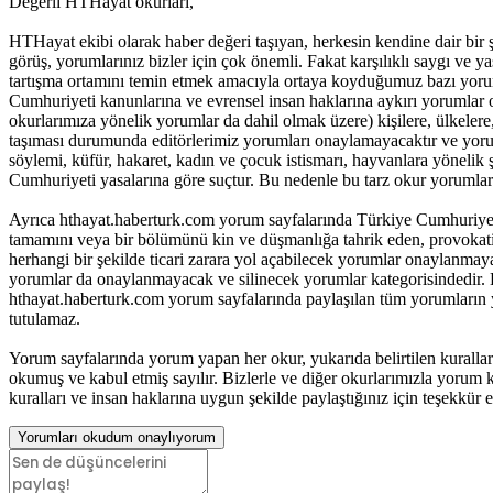
Değerli HTHayat okurları,
HTHayat ekibi olarak haber değeri taşıyan, herkesin kendine dair bir şeyle
görüş, yorumlarınız bizler için çok önemli. Fakat karşılıklı saygı ve
tartışma ortamını temin etmek amacıyla ortaya koyduğumuz bazı yoru
Cumhuriyeti kanunlarına ve evrensel insan haklarına aykırı yorumlar 
okurlarımıza yönelik yorumlar da dahil olmak üzere) kişilere, ülkelere, t
taşıması durumunda editörlerimiz yorumları onaylamayacaktır ve yorum
söylemi, küfür, hakaret, kadın ve çocuk istismarı, hayvanlara yöneli
Cumhuriyeti yasalarına göre suçtur. Bu nedenle bu tarz okur yorumlar
Ayrıca hthayat.haberturk.com yorum sayfalarında Türkiye Cumhuriyet
tamamını veya bir bölümünü kin ve düşmanlığa tahrik eden, provokatif 
herhangi bir şekilde ticari zarara yol açabilecek yorumlar onaylanma
yorumlar da onaylanmayacak ve silinecek yorumlar kategorisindedir. B
hthayat.haberturk.com yorum sayfalarında paylaşılan tüm yorumların
tutulamaz.
Yorum sayfalarında yorum yapan her okur, yukarıda belirtilen kurall
okumuş ve kabul etmiş sayılır. Bizlerle ve diğer okurlarımızla yorum ku
kuralları ve insan haklarına uygun şekilde paylaştığınız için teşekkür e
Yorumları okudum onaylıyorum