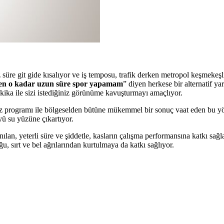
süre git gide kısalıyor ve iş temposu, trafik derken metropol keşmekeş
en o kadar uzun süre spor yapamam
” diyen herkese bir alternatif yar
akika ile sizi istediğiniz görünüme kavuşturmayı amaçlıyor.
siz programı ile bölgeselden bütüne mükemmel bir sonuç vaat eden bu yö
üyü su yüzüne çıkartıyor.
ılan, yeterli süre ve şiddetle, kasların çalışma performansına katkı sa
, sırt ve bel ağrılarından kurtulmaya da katkı sağlıyor.