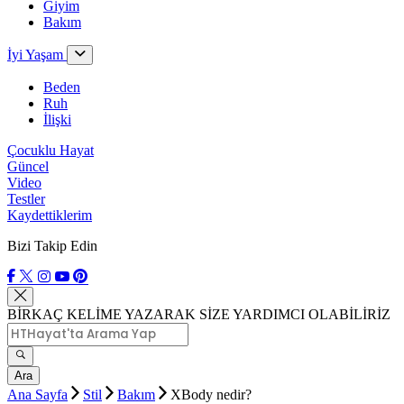
Giyim
Bakım
İyi Yaşam
Beden
Ruh
İlişki
Çocuklu Hayat
Güncel
Video
Testler
Kaydettiklerim
Bizi Takip Edin
BİRKAÇ KELİME YAZARAK SİZE YARDIMCI OLABİLİRİZ
Ara
Ana Sayfa
Stil
Bakım
XBody nedir?