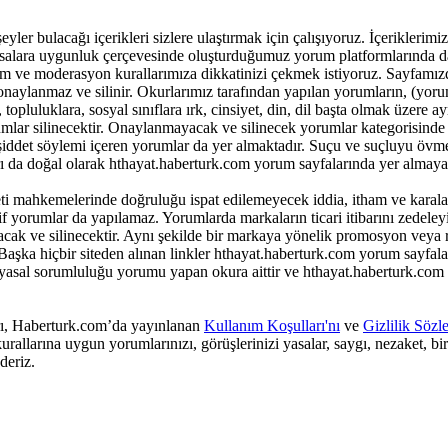
r bulacağı içerikleri sizlere ulaştırmak için çalışıyoruz. İçeriklerimiz ile
 yasalara uygunluk çerçevesinde oluşturduğumuz yorum platformlarında da
m ve moderasyon kurallarımıza dikkatinizi çekmek istiyoruz. Sayfamız
onaylanmaz ve silinir. Okurlarımız tarafından yapılan yorumların, (yor
opluluklara, sosyal sınıflara ırk, cinsiyet, din, dil başta olmak üzere ay
lar silinecektir. Onaylanmayacak ve silinecek yorumlar kategorisinde 
k şiddet söylemi içeren yorumlar da yer almaktadır. Suçu ve suçluyu övm
ı da doğal olarak hthayat.haberturk.com yorum sayfalarında yer almayac
i mahkemelerinde doğruluğu ispat edilemeyecek iddia, itham ve karala
yorumlar da yapılamaz. Yorumlarda markaların ticari itibarını zedeleyic
yacak ve silinecektir. Aynı şekilde bir markaya yönelik promosyon veya
aşka hiçbir siteden alınan linkler hthayat.haberturk.com yorum sayfala
 yasal sorumluluğu yorumu yapan okura aittir ve hthayat.haberturk.com
arı, Haberturk.com’da yayınlanan
Kullanım Koşulları'nı
ve
Gizlilik Sözl
rallarına uygun yorumlarınızı, görüşlerinizi yasalar, saygı, nezaket, bi
deriz.