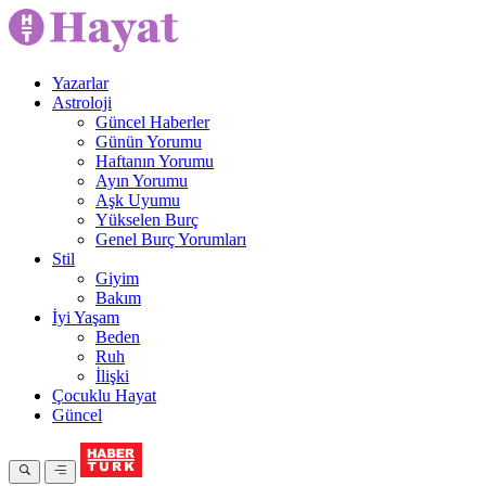
Yazarlar
Astroloji
Güncel Haberler
Günün Yorumu
Haftanın Yorumu
Ayın Yorumu
Aşk Uyumu
Yükselen Burç
Genel Burç Yorumları
Stil
Giyim
Bakım
İyi Yaşam
Beden
Ruh
İlişki
Çocuklu Hayat
Güncel