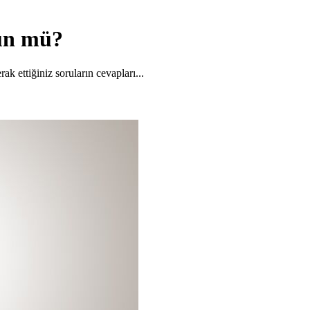
ün mü?
k ettiğiniz soruların cevapları...