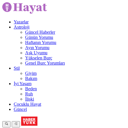
Yazarlar
Astroloji
Güncel Haberler
Günün Yorumu
Haftanın Yorumu
Ayın Yorumu
Aşk Uyumu
Yükselen Burç
Genel Burç Yorumları
Stil
Giyim
Bakım
İyi Yaşam
Beden
Ruh
İlişki
Çocuklu Hayat
Güncel