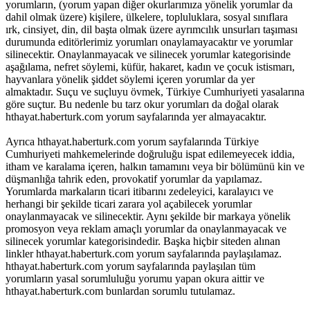
yorumların, (yorum yapan diğer okurlarımıza yönelik yorumlar da
dahil olmak üzere) kişilere, ülkelere, topluluklara, sosyal sınıflara
ırk, cinsiyet, din, dil başta olmak üzere ayrımcılık unsurları taşıması
durumunda editörlerimiz yorumları onaylamayacaktır ve yorumlar
silinecektir. Onaylanmayacak ve silinecek yorumlar kategorisinde
aşağılama, nefret söylemi, küfür, hakaret, kadın ve çocuk istismarı,
hayvanlara yönelik şiddet söylemi içeren yorumlar da yer
almaktadır. Suçu ve suçluyu övmek, Türkiye Cumhuriyeti yasalarına
göre suçtur. Bu nedenle bu tarz okur yorumları da doğal olarak
hthayat.haberturk.com yorum sayfalarında yer almayacaktır.
Ayrıca hthayat.haberturk.com yorum sayfalarında Türkiye
Cumhuriyeti mahkemelerinde doğruluğu ispat edilemeyecek iddia,
itham ve karalama içeren, halkın tamamını veya bir bölümünü kin ve
düşmanlığa tahrik eden, provokatif yorumlar da yapılamaz.
Yorumlarda markaların ticari itibarını zedeleyici, karalayıcı ve
herhangi bir şekilde ticari zarara yol açabilecek yorumlar
onaylanmayacak ve silinecektir. Aynı şekilde bir markaya yönelik
promosyon veya reklam amaçlı yorumlar da onaylanmayacak ve
silinecek yorumlar kategorisindedir. Başka hiçbir siteden alınan
linkler hthayat.haberturk.com yorum sayfalarında paylaşılamaz.
hthayat.haberturk.com yorum sayfalarında paylaşılan tüm
yorumların yasal sorumluluğu yorumu yapan okura aittir ve
hthayat.haberturk.com bunlardan sorumlu tutulamaz.