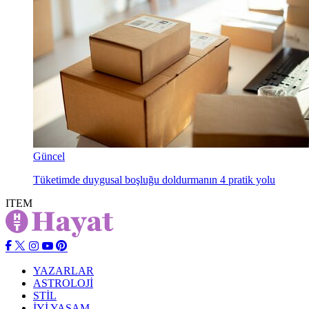
Güncel
Tüketimde duygusal boşluğu doldurmanın 4 pratik yolu
ITEM
YAZARLAR
ASTROLOJİ
STİL
İYİ YAŞAM