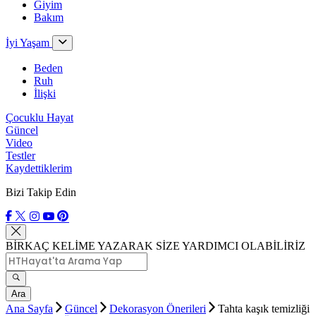
Giyim
Bakım
İyi Yaşam
Beden
Ruh
İlişki
Çocuklu Hayat
Güncel
Video
Testler
Kaydettiklerim
Bizi Takip Edin
BİRKAÇ KELİME YAZARAK SİZE YARDIMCI OLABİLİRİZ
Ara
Ana Sayfa
Güncel
Dekorasyon Önerileri
Tahta kaşık temizliği