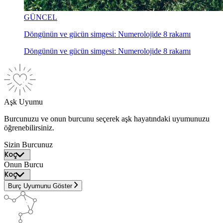
GÜNCEL
Döngünün ve gücün simgesi: Numerolojide 8 rakamı
Döngünün ve gücün simgesi: Numerolojide 8 rakamı
Aşk Uyumu
Burcunuzu ve onun burcunu seçerek aşk hayatındaki uyumunuzu
öğrenebilirsiniz.
Sizin Burcunuz
Onun Burcu
Burç Uyumunu Göster