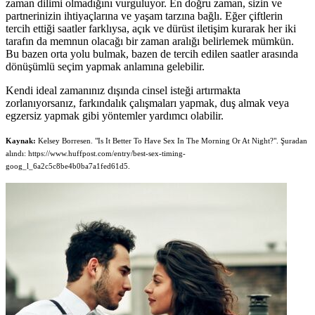
zaman dilimi olmadığını vurguluyor. En doğru zaman, sizin ve
partnerinizin ihtiyaçlarına ve yaşam tarzına bağlı. Eğer çiftlerin
tercih ettiği saatler farklıysa, açık ve dürüst iletişim kurarak her iki
tarafın da memnun olacağı bir zaman aralığı belirlemek mümkün.
Bu bazen orta yolu bulmak, bazen de tercih edilen saatler arasında
dönüşümlü seçim yapmak anlamına gelebilir.
Kendi ideal zamanınız dışında cinsel isteği artırmakta
zorlanıyorsanız, farkındalık çalışmaları yapmak, duş almak veya
egzersiz yapmak gibi yöntemler yardımcı olabilir.
Kaynak:
Kelsey Borresen. "Is It Better To Have Sex In The Morning Or At Night?". Şuradan
alındı: https://www.huffpost.com/entry/best-sex-timing-
goog_l_6a2c5c8be4b0ba7a1fed61d5.