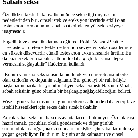
Sabah seksi
Özellikle erkeklerin kahvaltıdan önce sekse ilgi duymasının
nedenlerinden biri, cinsel istek ve ereksiyon üzerinde etkili olan
testosteron hormonunun sabah saatlerinde en yüksek seviyeye
ulaşmasıdır.
Engellilik ve cinsellik alanında eğitimci Robin Wilson-Beattie:
"Testosteron üreten erkeklerde hormon seviyeleri sabah saatlerinde
en yüksek düzeydedir çünkü testosteron uyku sırasında üretilir. Bu
da bazı erkeklerin sabah saatlerinde daha güçlü bir cinsel tepki
vermesini sağlayabilir” ifadelerini kullandı.
"Bunun yanı sıra seks sırasında mutluluk veren nörotransmitterler
olan endorfin ve dopamin salgılanır. Bu, güne iyi bir ruh haliyle
başlamanın harika bir yoludur” diyen seks terapisti Nazanin Moali,
sabah seksinin güne olumlu bir başlangıç sağlayabileceğini belirtti.
Wise’a göre sabah insanları, günün erken saatlerinde daha enerjik ve
istekli hissettikleri için sekse daha sıcak bakabilir.
Ancak sabah seksinin bazı dezavantajları da bulunuyor. Özellikle işe
hazırlanmak, çocukları okula göndermek ve diğer günlük
sorumluluklarla uğraşmak zorunda olan kişiler için sabahlar oldukça
yoğun geçebiliyor. Bu durum, kişinin anda kalmasını ve cinsel