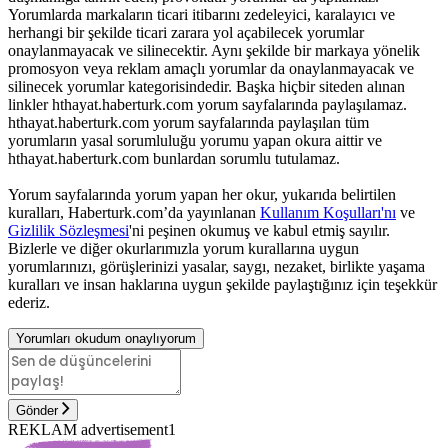
Yorumlarda markaların ticari itibarını zedeleyici, karalayıcı ve
herhangi bir şekilde ticari zarara yol açabilecek yorumlar
onaylanmayacak ve silinecektir. Aynı şekilde bir markaya yönelik
promosyon veya reklam amaçlı yorumlar da onaylanmayacak ve
silinecek yorumlar kategorisindedir. Başka hiçbir siteden alınan
linkler hthayat.haberturk.com yorum sayfalarında paylaşılamaz.
hthayat.haberturk.com yorum sayfalarında paylaşılan tüm
yorumların yasal sorumluluğu yorumu yapan okura aittir ve
hthayat.haberturk.com bunlardan sorumlu tutulamaz.
Yorum sayfalarında yorum yapan her okur, yukarıda belirtilen
kuralları, Haberturk.com’da yayınlanan
Kullanım Koşulları'nı
ve
Gizlilik Sözleşmesi
'ni peşinen okumuş ve kabul etmiş sayılır.
Bizlerle ve diğer okurlarımızla yorum kurallarına uygun
yorumlarınızı, görüşlerinizi yasalar, saygı, nezaket, birlikte yaşama
kuralları ve insan haklarına uygun şekilde paylaştığınız için teşekkür
ederiz.
Yorumları okudum onaylıyorum
Gönder
REKLAM advertisement1