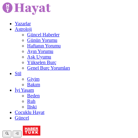
Yazarlar
Astroloji
Güncel Haberler
Günün Yorumu
Haftanın Yorumu
Ayın Yorumu
Aşk Uyumu
Yükselen Burç
Genel Burç Yorumları
Stil
Giyim
Bakım
İyi Yaşam
Beden
Ruh
İlişki
Çocuklu Hayat
Güncel