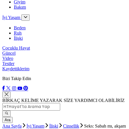
Giyim
Bakım
İyi Yaşam
Beden
Ruh
İlişki
Çocuklu Hayat
Güncel
Video
Testler
Kaydettiklerim
Bizi Takip Edin
BİRKAÇ KELİME YAZARAK SİZE YARDIMCI OLABİLİRİZ
Ara
Ana Sayfa
İyi Yaşam
İlişki
Cinsellik
Seks: Sabah mı, akşam