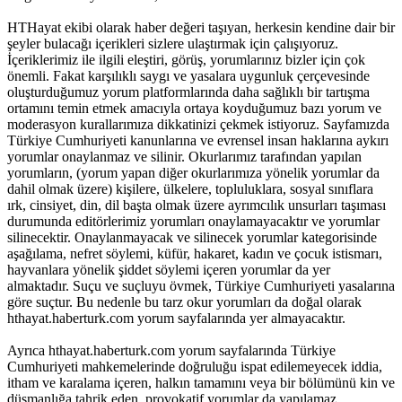
HTHayat ekibi olarak haber değeri taşıyan, herkesin kendine dair bir
şeyler bulacağı içerikleri sizlere ulaştırmak için çalışıyoruz.
İçeriklerimiz ile ilgili eleştiri, görüş, yorumlarınız bizler için çok
önemli. Fakat karşılıklı saygı ve yasalara uygunluk çerçevesinde
oluşturduğumuz yorum platformlarında daha sağlıklı bir tartışma
ortamını temin etmek amacıyla ortaya koyduğumuz bazı yorum ve
moderasyon kurallarımıza dikkatinizi çekmek istiyoruz. Sayfamızda
Türkiye Cumhuriyeti kanunlarına ve evrensel insan haklarına aykırı
yorumlar onaylanmaz ve silinir. Okurlarımız tarafından yapılan
yorumların, (yorum yapan diğer okurlarımıza yönelik yorumlar da
dahil olmak üzere) kişilere, ülkelere, topluluklara, sosyal sınıflara
ırk, cinsiyet, din, dil başta olmak üzere ayrımcılık unsurları taşıması
durumunda editörlerimiz yorumları onaylamayacaktır ve yorumlar
silinecektir. Onaylanmayacak ve silinecek yorumlar kategorisinde
aşağılama, nefret söylemi, küfür, hakaret, kadın ve çocuk istismarı,
hayvanlara yönelik şiddet söylemi içeren yorumlar da yer
almaktadır. Suçu ve suçluyu övmek, Türkiye Cumhuriyeti yasalarına
göre suçtur. Bu nedenle bu tarz okur yorumları da doğal olarak
hthayat.haberturk.com yorum sayfalarında yer almayacaktır.
Ayrıca hthayat.haberturk.com yorum sayfalarında Türkiye
Cumhuriyeti mahkemelerinde doğruluğu ispat edilemeyecek iddia,
itham ve karalama içeren, halkın tamamını veya bir bölümünü kin ve
düşmanlığa tahrik eden, provokatif yorumlar da yapılamaz.