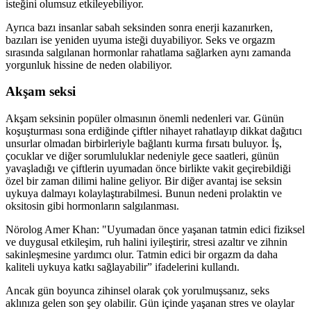
isteğini olumsuz etkileyebiliyor.
Ayrıca bazı insanlar sabah seksinden sonra enerji kazanırken,
bazıları ise yeniden uyuma isteği duyabiliyor. Seks ve orgazm
sırasında salgılanan hormonlar rahatlama sağlarken aynı zamanda
yorgunluk hissine de neden olabiliyor.
Akşam seksi
Akşam seksinin popüler olmasının önemli nedenleri var. Günün
koşuşturması sona erdiğinde çiftler nihayet rahatlayıp dikkat dağıtıcı
unsurlar olmadan birbirleriyle bağlantı kurma fırsatı buluyor. İş,
çocuklar ve diğer sorumluluklar nedeniyle gece saatleri, günün
yavaşladığı ve çiftlerin uyumadan önce birlikte vakit geçirebildiği
özel bir zaman dilimi haline geliyor. Bir diğer avantaj ise seksin
uykuya dalmayı kolaylaştırabilmesi. Bunun nedeni prolaktin ve
oksitosin gibi hormonların salgılanması.
Nörolog Amer Khan: "Uyumadan önce yaşanan tatmin edici fiziksel
ve duygusal etkileşim, ruh halini iyileştirir, stresi azaltır ve zihnin
sakinleşmesine yardımcı olur. Tatmin edici bir orgazm da daha
kaliteli uykuya katkı sağlayabilir” ifadelerini kullandı.
Ancak gün boyunca zihinsel olarak çok yorulmuşsanız, seks
aklınıza gelen son şey olabilir. Gün içinde yaşanan stres ve olaylar