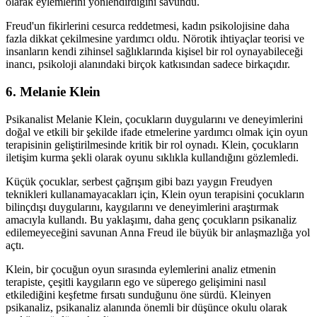
olarak eylemlerini yönlendirdiğini savundu.
Freud'un fikirlerini cesurca reddetmesi, kadın psikolojisine daha
fazla dikkat çekilmesine yardımcı oldu. Nörotik ihtiyaçlar teorisi ve
insanların kendi zihinsel sağlıklarında kişisel bir rol oynayabileceği
inancı, psikoloji alanındaki birçok katkısından sadece birkaçıdır.
6. Melanie Klein
Psikanalist Melanie Klein, çocukların duygularını ve deneyimlerini
doğal ve etkili bir şekilde ifade etmelerine yardımcı olmak için oyun
terapisinin geliştirilmesinde kritik bir rol oynadı. Klein, çocukların
iletişim kurma şekli olarak oyunu sıklıkla kullandığını gözlemledi.
Küçük çocuklar, serbest çağrışım gibi bazı yaygın Freudyen
teknikleri kullanamayacakları için, Klein oyun terapisini çocukların
bilinçdışı duygularını, kaygılarını ve deneyimlerini araştırmak
amacıyla kullandı. Bu yaklaşımı, daha genç çocukların psikanaliz
edilemeyeceğini savunan Anna Freud ile büyük bir anlaşmazlığa yol
açtı.
Klein, bir çocuğun oyun sırasında eylemlerini analiz etmenin
terapiste, çeşitli kaygıların ego ve süperego gelişimini nasıl
etkilediğini keşfetme fırsatı sunduğunu öne sürdü. Kleinyen
psikanaliz, psikanaliz alanında önemli bir düşünce okulu olarak