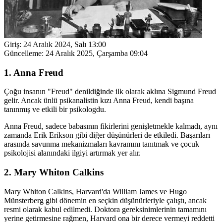
Giriş:
24 Aralık 2024, Salı 13:00
Güncelleme:
24 Aralık 2025, Çarşamba 09:04
1. Anna Freud
Çoğu insanın "Freud" denildiğinde ilk olarak aklına Sigmund Freud
gelir. Ancak ünlü psikanalistin kızı Anna Freud, kendi başına
tanınmış ve etkili bir psikologdu.
Anna Freud, sadece babasının fikirlerini genişletmekle kalmadı, aynı
zamanda Erik Erikson gibi diğer düşünürleri de etkiledi. Başarıları
arasında savunma mekanizmaları kavramını tanıtmak ve çocuk
psikolojisi alanındaki ilgiyi artırmak yer alır.
2. Mary Whiton Calkins
Mary Whiton Calkins, Harvard'da William James ve Hugo
Münsterberg gibi dönemin en seçkin düşünürleriyle çalıştı, ancak
resmi olarak kabul edilmedi. Doktora gereksinimlerinin tamamını
yerine getirmesine rağmen, Harvard ona bir derece vermeyi reddetti