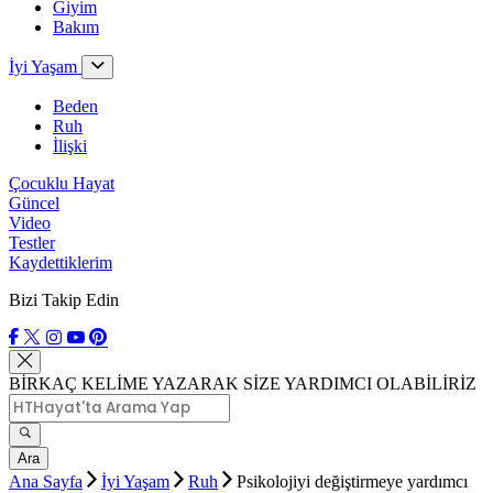
Giyim
Bakım
İyi Yaşam
Beden
Ruh
İlişki
Çocuklu Hayat
Güncel
Video
Testler
Kaydettiklerim
Bizi Takip Edin
BİRKAÇ KELİME YAZARAK SİZE YARDIMCI OLABİLİRİZ
Ara
Ana Sayfa
İyi Yaşam
Ruh
Psikolojiyi değiştirmeye yardımcı