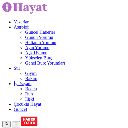
Yazarlar
Astroloji
Güncel Haberler
Günün Yorumu
Haftanın Yorumu
Ayın Yorumu
Aşk Uyumu
Yükselen Burç
Genel Burç Yorumları
Stil
Giyim
Bakım
İyi Yaşam
Beden
Ruh
İlişki
Çocuklu Hayat
Güncel