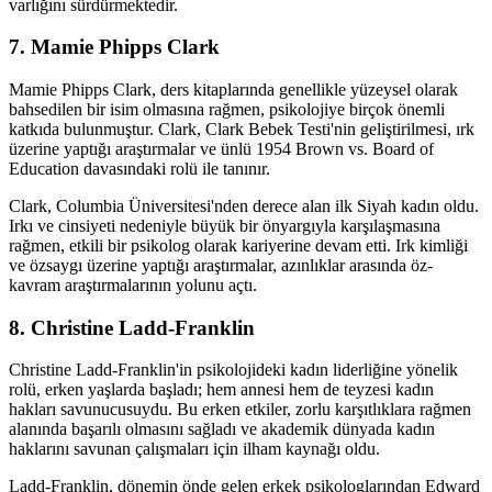
varlığını sürdürmektedir.
7. Mamie Phipps Clark
Mamie Phipps Clark, ders kitaplarında genellikle yüzeysel olarak
bahsedilen bir isim olmasına rağmen, psikolojiye birçok önemli
katkıda bulunmuştur. Clark, Clark Bebek Testi'nin geliştirilmesi, ırk
üzerine yaptığı araştırmalar ve ünlü 1954 Brown vs. Board of
Education davasındaki rolü ile tanınır.
Clark, Columbia Üniversitesi'nden derece alan ilk Siyah kadın oldu.
Irkı ve cinsiyeti nedeniyle büyük bir önyargıyla karşılaşmasına
rağmen, etkili bir psikolog olarak kariyerine devam etti. Irk kimliği
ve özsaygı üzerine yaptığı araştırmalar, azınlıklar arasında öz-
kavram araştırmalarının yolunu açtı.
8. Christine Ladd-Franklin
Christine Ladd-Franklin'in psikolojideki kadın liderliğine yönelik
rolü, erken yaşlarda başladı; hem annesi hem de teyzesi kadın
hakları savunucusuydu. Bu erken etkiler, zorlu karşıtlıklara rağmen
alanında başarılı olmasını sağladı ve akademik dünyada kadın
haklarını savunan çalışmaları için ilham kaynağı oldu.
Ladd-Franklin, dönemin önde gelen erkek psikologlarından Edward