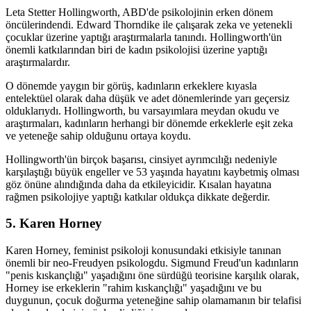
Leta Stetter Hollingworth, ABD'de psikolojinin erken dönem
öncülerindendi. Edward Thorndike ile çalışarak zeka ve yetenekli
çocuklar üzerine yaptığı araştırmalarla tanındı. Hollingworth'ün
önemli katkılarından biri de kadın psikolojisi üzerine yaptığı
araştırmalardır.
O dönemde yaygın bir görüş, kadınların erkeklere kıyasla
entelektüel olarak daha düşük ve adet dönemlerinde yarı geçersiz
olduklarıydı. Hollingworth, bu varsayımlara meydan okudu ve
araştırmaları, kadınların herhangi bir dönemde erkeklerle eşit zeka
ve yeteneğe sahip olduğunu ortaya koydu.
Hollingworth'ün birçok başarısı, cinsiyet ayrımcılığı nedeniyle
karşılaştığı büyük engeller ve 53 yaşında hayatını kaybetmiş olması
göz önüne alındığında daha da etkileyicidir. Kısalan hayatına
rağmen psikolojiye yaptığı katkılar oldukça dikkate değerdir.
5. Karen Horney
Karen Horney, feminist psikoloji konusundaki etkisiyle tanınan
önemli bir neo-Freudyen psikologdu. Sigmund Freud'un kadınların
"penis kıskançlığı" yaşadığını öne sürdüğü teorisine karşılık olarak,
Horney ise erkeklerin "rahim kıskançlığı" yaşadığını ve bu
duygunun, çocuk doğurma yeteneğine sahip olamamanın bir telafisi