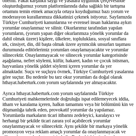
önemli. Fakat karşılıklı saygı ve yasalara uygunluk çerçevesinde
oluşturduğumuz yorum platformlarında daha sağlıklı bir tartışma
ortamını temin etmek amacıyla ortaya koyduğumuz bazı yorum ve
moderasyon kurallarımıza dikkatinizi çekmek istiyoruz. Sayfamızda
Türkiye Cumhuriyeti kanunlarına ve evrensel insan haklarına aykırı
yorumlar onaylanmaz ve silinir. Okurlarımız tarafından yapılan
yorumların, (yorum yapan diğer okurlarımıza yönelik yorumlar da
dahil olmak üzere) kişilere, ülkelere, topluluklara, sosyal sınıflara
ırk, cinsiyet, din, dil başta olmak üzere ayrımcılık unsurları taşıması
durumunda editörlerimiz yorumları onaylamayacaktır ve yorumlar
silinecektir. Onaylanmayacak ve silinecek yorumlar kategorisinde
aşağılama, nefret söylemi, küfür, hakaret, kadın ve çocuk istismarı,
hayvanlara yönelik şiddet söylemi içeren yorumlar da yer
almaktadır. Suçu ve suçluyu övmek, Türkiye Cumhuriyeti yasalarına
göre suçtur. Bu nedenle bu tarz okur yorumları da doğal olarak
hthayat.haberturk.com yorum sayfalarında yer almayacaktır.
Ayrıca hthayat.haberturk.com yorum sayfalarında Türkiye
Cumhuriyeti mahkemelerinde doğruluğu ispat edilemeyecek iddia,
itham ve karalama içeren, halkın tamamını veya bir bölümünü kin ve
düşmanlığa tahrik eden, provokatif yorumlar da yapılamaz.
Yorumlarda markaların ticari itibarını zedeleyici, karalayıcı ve
herhangi bir şekilde ticari zarara yol açabilecek yorumlar
onaylanmayacak ve silinecektir. Aynı şekilde bir markaya yönelik
promosyon veya reklam amaçlı yorumlar da onaylanmayacak ve