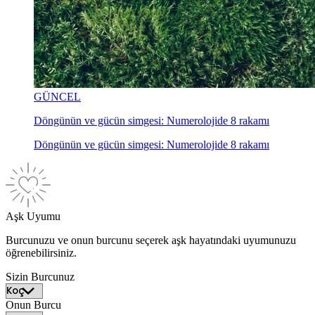
GÜNCEL
Döngünün ve gücün simgesi: Numerolojide 8 rakamı
Döngünün ve gücün simgesi: Numerolojide 8 rakamı
Aşk Uyumu
Burcunuzu ve onun burcunu seçerek aşk hayatındaki uyumunuzu
öğrenebilirsiniz.
Sizin Burcunuz
Onun Burcu