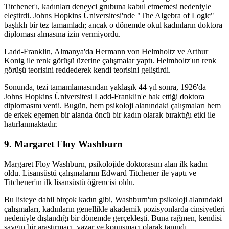
Titchener'ı, kadınları deneyci grubuna kabul etmemesi nedeniyle
eleştirdi. Johns Hopkins Üniversitesi'nde "The Algebra of Logic"
başlıklı bir tez tamamladı; ancak o dönemde okul kadınların doktora
diploması almasına izin vermiyordu.
Ladd-Franklin, Almanya'da Hermann von Helmholtz ve Arthur
Konig ile renk görüşü üzerine çalışmalar yaptı. Helmholtz'un renk
görüşü teorisini reddederek kendi teorisini geliştirdi.
Sonunda, tezi tamamlamasından yaklaşık 44 yıl sonra, 1926'da
Johns Hopkins Üniversitesi Ladd-Franklin'e hak ettiği doktora
diplomasını verdi. Bugün, hem psikoloji alanındaki çalışmaları hem
de erkek egemen bir alanda öncü bir kadın olarak bıraktığı etki ile
hatırlanmaktadır.
9. Margaret Floy Washburn
Margaret Floy Washburn, psikolojide doktorasını alan ilk kadın
oldu. Lisansüstü çalışmalarını Edward Titchener ile yaptı ve
Titchener'ın ilk lisansüstü öğrencisi oldu.
Bu listeye dahil birçok kadın gibi, Washburn'un psikoloji alanındaki
çalışmaları, kadınların genellikle akademik pozisyonlarda cinsiyetleri
nedeniyle dışlandığı bir dönemde gerçekleşti. Buna rağmen, kendisi
saygın bir araştırmacı, yazar ve konuşmacı olarak tanındı.